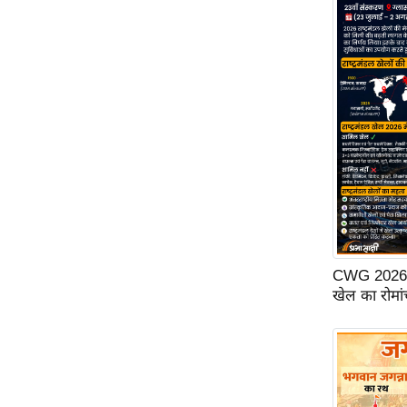
ऑडियो
इंफ़ोग्राफ़िक
राज्यों से
शहरों से
वेब स्टोरी
कार्टून
Short
Videos
iOS App
About us
CWG 2026: ग्ल
खेल का रोमां
Contact Editor
Advertise
Privacy Policy
Grievance
Redressal