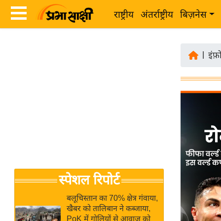
राष्ट्रीय
अंतर्राष्ट्रीय
बिज़नेस
Latest
ता
News
|
इंफ़
ज़ा
in
ख
Hindi
ब
र
Hindi
राष्ट्रीय
News
अंतर्राष्ट्रीय
Live
बिज़नेस
उद्योग
Breaking
स्पेशल रिपोर्ट
जगत
News in
विशेषज्ञ
Hindi
बलूचिस्तान का 70% क्षेत्र गंवाया,
राय
खैबर को तालिबान ने कब्जाया,
PoK में गोलियों से आवाज को