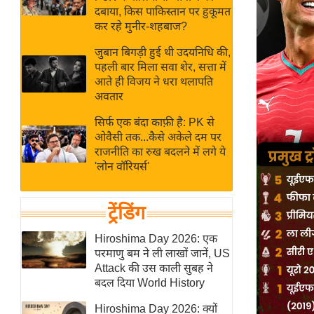
बजट
Hindi
दबाया, किस पाकिस्तान पर हुकूमत
खेल
News
कर रहे मुनीर-शहबाज?
क्रिकेट
जुबान बिगड़ी हुई थी उदयनिधि की,
Hindi
IPL
पहली बार मिला सवा शेर, सत्ता में
आते ही विजय ने धरा थलापति
Videos
2026
अवतार
क्राइम
सिर्फ एक बंदा काफ़ी है: PK से
ई-पेपर
ओवैसी तक...कैसे अकेले दम पर
मिसाल बेमिसाल
राजनीति का रुख बदलने में लगे ये
'लोन वॉरियर्स'
शख्सियत
यंग इंडिया
ट्रेंडिंग
साहित्य जगत
ऑटो वर्ल्ड
Hiroshima Day 2026: एक
परमाणु बम ने ली लाखों जानें, US
न्यूज ब्रीफ
Attack की उस काली सुबह ने
मनोरंजन जगत
बदल दिया World History
बॉलीवुड
Hiroshima Day 2026: क्यों