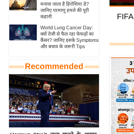
हॉलीवुड
मनाया जाता है हिरोशिमा डे?
जानिए परमाणु हमले की पूरी
फिल्म समीक्षा
FIFA 
कहानी
Breaking
World Lung Cancer Day:
News
क्यों तेजी से फैल रहा फेफड़ों का
लाइफस्टाइल
कैंसर? जानिए इसके Symptoms
और बचाव के जरूरी Tips
टेक्नॉलॉजी
ब्यूटी/फैशन
Recommended
घरेलू नुस्खे
पर्यटन स्थल
फिटनेस मंत्रा
रिलेशनशिप
राजनीति
विश्लेषण
समसामयिक
मातृभूमि