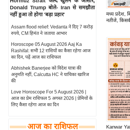
Hormuz Strait जल्द खुलने के आसार,
Donald Trump बोले- Iran से समझौता
स्तंभ
मध्य प्रदेश,
नहीं हुआ तो होगा 'बड़ा प्रहार'
एम.
नतीजे, किसक
आर.
Assam flood relief: Vedanta ने दिए 7 करोड़
आई.
रुपये, CM हिमंत ने जताया आभार
चाय पर
Horoscope 05 August 2026 Aaj Ka
समीक्षा
Rashifal: सभी 12 राशियों का कैसा रहेगा आज
धर्म
का दिन, पढ़ें आज का राशिफल
ज्योतिष
Abhishek Banerjee को विदेश यात्रा की
अनुमति नहीं, Calcutta HC ने याचिका खारिज
प्रभु
की
महिमा/
धर्मस्थल
Love Horoscope For 5 August 2026 |
आज का प्रेम राशिफल 5 अगस्त 2026 | प्रेमियों के
व्रत
लिए कैसा रहेगा आज का दिन
त्योहार
राशिफल
विशेष
आज का राशिफल
Kanwar Yatr