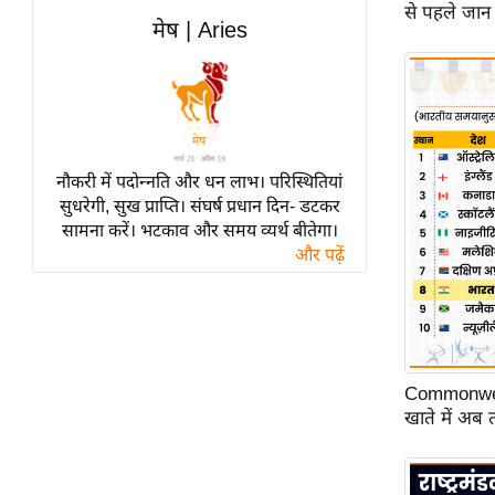
विश्लेषण
से पहले जान 
मेष | Aries
ट्रेंडिंग
Q
u
i
c
नौकरी में पदोन्नति और धन लाभ। परिस्थितियां
सुधरेगी, सुख प्राप्ति। संघर्ष प्रधान दिन- डटकर
k
सामना करें। भटकाव और समय व्यर्थ बीतेगा।
L
और पढ़ें
i
n
k
s
विधानसभा
Commonwea
चुनाव
खाते में अब
फोटो
वीडियो