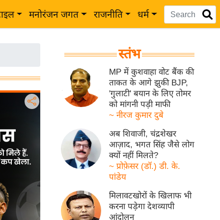
टाइल
मनोरंजन जगत
राजनीति
धर्म
स्तंभ
MP में कुशवाहा वोट बैंक की
ताकत के आगे झुकी BJP,
'गुलाटी' बयान के लिए तोमर
को मांगनी पड़ी माफी
~ नीरज कुमार दुबे
अब शिवाजी, चंद्रशेखर
आज़ाद, भगत सिंह जैसे लोग
क्यों नहीं मिलते?
~ प्रोफ़ेसर (डॉ.) डी. के.
पांडेय
मिलावटखोरों के खिलाफ भी
करना पड़ेगा देशव्यापी
आंदोलन