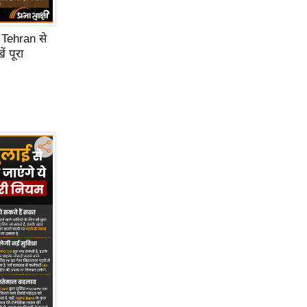
 Tehran से
 पूरा