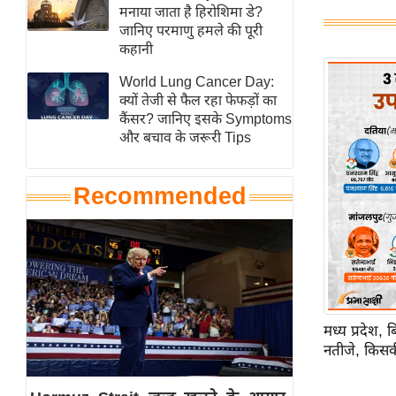
हॉलीवुड
मनाया जाता है हिरोशिमा डे?
जानिए परमाणु हमले की पूरी
फिल्म समीक्षा
कहानी
Breaking
World Lung Cancer Day:
News
क्यों तेजी से फैल रहा फेफड़ों का
लाइफस्टाइल
कैंसर? जानिए इसके Symptoms
और बचाव के जरूरी Tips
टेक्नॉलॉजी
ब्यूटी/फैशन
Recommended
घरेलू नुस्खे
पर्यटन स्थल
फिटनेस मंत्रा
रिलेशनशिप
राजनीति
मध्य प्रदेश,
विश्लेषण
नतीजे, किसक
समसामयिक
मातृभूमि