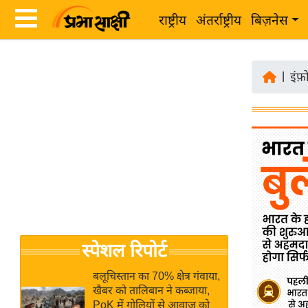
राष्ट्रीय
अंतर्राष्ट्रीय
बिज़नेस
Latest
ता
News
|
इंफ़
ज़ा
in
ख
Hindi
ब
र
Hindi
राष्ट्रीय
News
अंतर्राष्ट्रीय
Live
बिज़नेस
उद्योग
Breaking
स्पेशल रिपोर्ट
जगत
News in
विशेषज्ञ
Hindi
बलूचिस्तान का 70% क्षेत्र गंवाया,
राय
खैबर को तालिबान ने कब्जाया,
PoK में गोलियों से आवाज को