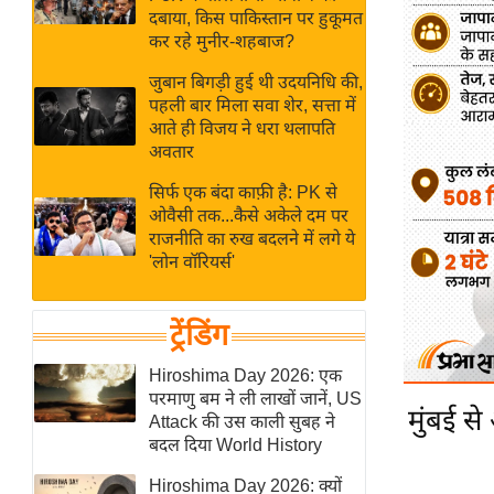
बजट
Hindi
दबाया, किस पाकिस्तान पर हुकूमत
खेल
News
कर रहे मुनीर-शहबाज?
क्रिकेट
जुबान बिगड़ी हुई थी उदयनिधि की,
Hindi
IPL
पहली बार मिला सवा शेर, सत्ता में
आते ही विजय ने धरा थलापति
Videos
2026
अवतार
क्राइम
सिर्फ एक बंदा काफ़ी है: PK से
ई-पेपर
ओवैसी तक...कैसे अकेले दम पर
मिसाल बेमिसाल
राजनीति का रुख बदलने में लगे ये
'लोन वॉरियर्स'
शख्सियत
यंग इंडिया
ट्रेंडिंग
साहित्य जगत
ऑटो वर्ल्ड
Hiroshima Day 2026: एक
परमाणु बम ने ली लाखों जानें, US
न्यूज ब्रीफ
मुंबई से
Attack की उस काली सुबह ने
मनोरंजन जगत
बदल दिया World History
बॉलीवुड
Hiroshima Day 2026: क्यों