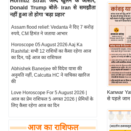
Hormuz Strait जल्द खुलने के आसार,
Donald Trump बोले- Iran से समझौता
स्तंभ
नहीं हुआ तो होगा 'बड़ा प्रहार'
एम.
आर.
Assam flood relief: Vedanta ने दिए 7 करोड़
आई.
रुपये, CM हिमंत ने जताया आभार
चाय पर
Horoscope 05 August 2026 Aaj Ka
समीक्षा
Rashifal: सभी 12 राशियों का कैसा रहेगा आज
धर्म
का दिन, पढ़ें आज का राशिफल
ज्योतिष
Abhishek Banerjee को विदेश यात्रा की
अनुमति नहीं, Calcutta HC ने याचिका खारिज
प्रभु
की
महिमा/
धर्मस्थल
Kanwar Yatr
Love Horoscope For 5 August 2026 |
से पहले जान 
आज का प्रेम राशिफल 5 अगस्त 2026 | प्रेमियों के
व्रत
लिए कैसा रहेगा आज का दिन
त्योहार
राशिफल
विशेष
आज का राशिफल