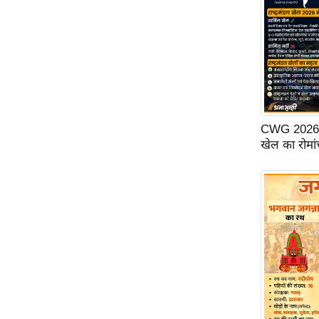
ऑडियो
इंफ़ोग्राफ़िक
राज्यों से
शहरों से
वेब स्टोरी
कार्टून
CWG 2026: ग्ल
खेल का रोमां
Short
Videos
iOS App
About us
Contact Editor
Advertise
Privacy Policy
Grievance
Redressal