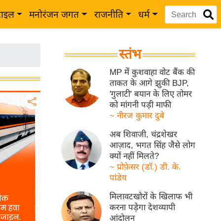
टाइल
मनोरंजन जगत
राजनीति
धर्म
स्तंभ
MP में कुशवाहा वोट बैंक की
ताकत के आगे झुकी BJP,
'गुलाटी' बयान के लिए तोमर
को मांगनी पड़ी माफी
~ नीरज कुमार दुबे
अब शिवाजी, चंद्रशेखर
आज़ाद, भगत सिंह जैसे लोग
क्यों नहीं मिलते?
~ प्रोफ़ेसर (डॉ.) डी. के.
पांडेय
मिलावटखोरों के खिलाफ भी
करना पड़ेगा देशव्यापी
आंदोलन