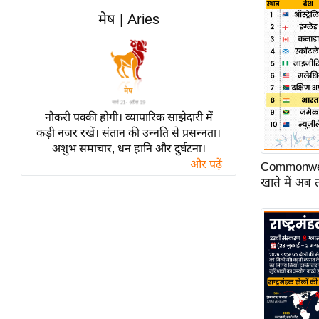
विश्लेषण
मेष | Aries
ट्रेंडिंग
Q
u
i
c
नौकरी पक्की होगी। व्यापारिक साझेदारी में
कड़ी नजर रखें। संतान की उन्नति से प्रसन्नता।
k
अशुभ समाचार, धन हानि और दुर्घटना।
L
और पढ़ें
Commonwea
i
खाते में अब
n
k
s
विधानसभा
चुनाव
फोटो
वीडियो