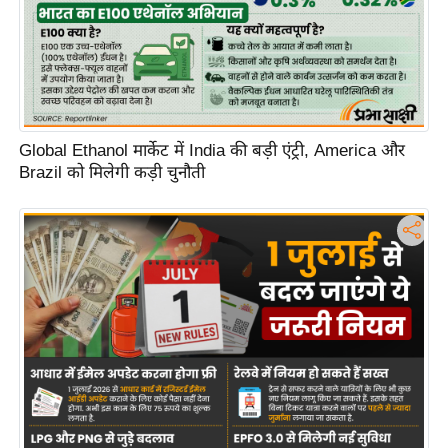
d
e
o
s
i
Global Ethanol मार्केट में India की बड़ी एंट्री, America और
O
Brazil को मिलेगी कड़ी चुनौती
S
A
p
p
A
b
o
u
t
u
s