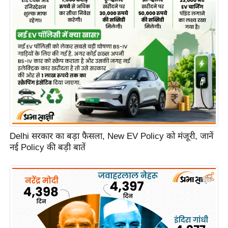
e
r
t
i
s
e
P
r
i
v
a
Delhi सरकार का बड़ा फैसला, New EV Policy को मंजूरी, जानें
नई Policy की बड़ी बातें
c
y
P
o
l
i