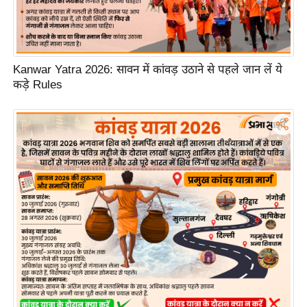
ड
हॉ
ली
वु
Kanwar Yatra 2026: सावन में कांवड़ उठाने से पहले जान लें ये
ड
कड़े Rules
फि
ल्म
स
मी
क्षा
B
r
e
a
k
i
n