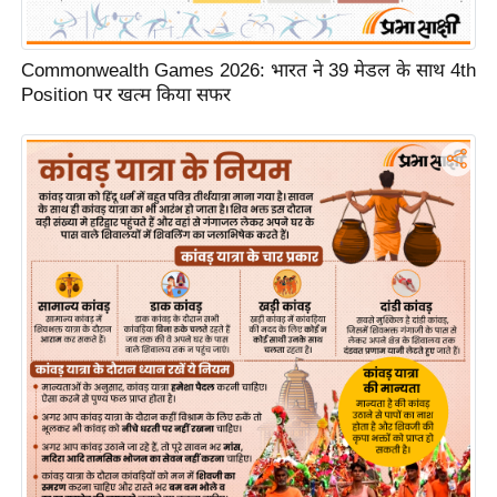
र्ल्ड
न्यू
Commonwealth Games 2026: भारत ने 39 मेडल के साथ 4th
ज
Position पर खत्म किया सफर
ब्री
फ
म
नो
रं
ज
न
ज
ग
त
बॉ
ली
वु