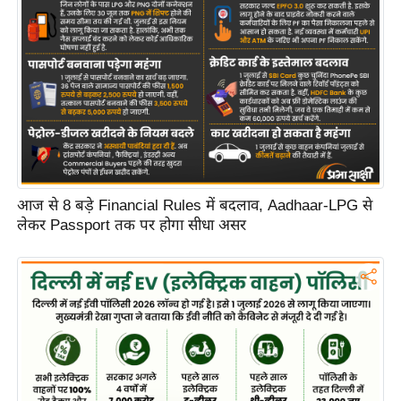
C
o
n
t
a
c
t
E
आज से 8 बड़े Financial Rules में बदलाव, Aadhaar-LPG से
d
लेकर Passport तक पर होगा सीधा असर
i
t
o
r
A
d
v