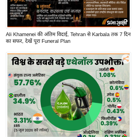
ह
रों
से
वे
Ali Khamenei की अंतिम विदाई, Tehran से Karbala तक 7 दिन
ब
का सफर, देखें पूरा Funeral Plan
स्टो
री
का
र्टू
न
S
h
o
r
t
V
i