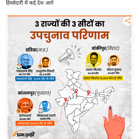
हिस्सेदारी में कई देश आगे
इ
म
ई
-
पे
प
र
मि
सा
ल
बे
मि
सा
ल
श