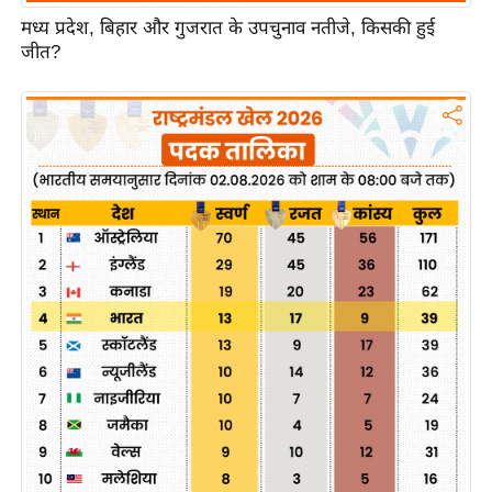
ख्सि
मध्य प्रदेश, बिहार और गुजरात के उपचुनाव नतीजे, किसकी हुई
य
जीत?
त
यं
ग
इं
डि
या
सा
हि
त्य
ज
ग
त
ऑ
टो
व