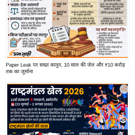
ट
ने
स
मं
त्रा
रि
ले
श
न
Paper Leak पर सख्त कानून, 10 साल की जेल और ₹10 करोड़
तक का जुर्माना
शि
प
रा
ज
नी
ति
वि
श्ले