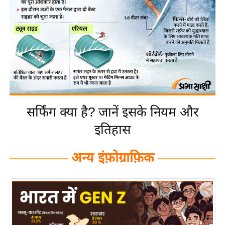
य
बि
ज़
ने
स
उ
द्यो
ग
सर्फिंग क्या है? जानें इसके नियम और
ज
इतिहास
ग
त
अन्य इंफ़ोग्राफ़िक
वि
शे
ष
ज्ञ
रा