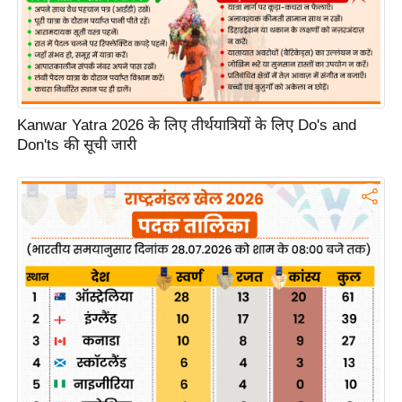
g
N
e
w
s
Kanwar Yatra 2026 के लिए तीर्थयात्रियों के लिए Do's and
ला
Don'ts की सूची जारी
इ
फ
स्टा
इ
ल
टे
क्नॉ
लॉ
जी
ब्यू
टी