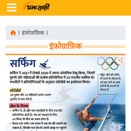
|
इंफ़ोग्राफ़िक
|
ता
इंफ़ोग्राफ़िक
ज़ा
ख
ब
र
रा
ष्ट्री
य
अं
त
र्रा
ष्ट्री