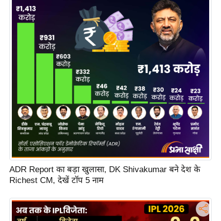
s
a
l
C
o
d
e
O
f
E
t
h
i
c
ADR Report का बड़ा खुलासा, DK Shivakumar बने देश के
Richest CM, देखें टॉप 5 नाम
s
R
S