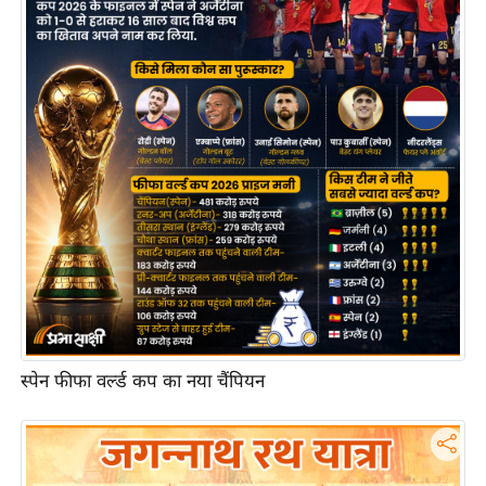
आ
र
.
आ
ई
.
चा
य
प
र
स
मी
क्षा
स्पेन फीफा वर्ल्ड कप का नया चैंपियन
ध
र्म
ज्यो