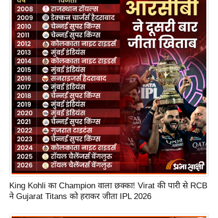
S
O
u
r
T
e
a
m
E
x
p
e
r
t
P
King Kohli का Champion वाला छक्का! Virat की पारी से RCB
ने Gujarat Titans को हराकर जीता IPL 2026
a
n