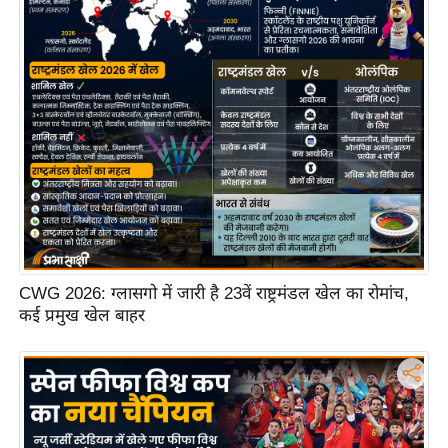
ष
ण
स
म
सा
म
यि
क
मा
तृ
भू
CWG 2026: ग्लासगो में जारी है 23वें राष्ट्रमंडल खेल का रोमांच,
मि
कई प्रमुख खेल बाहर
स्तं
भ
ए
म
.