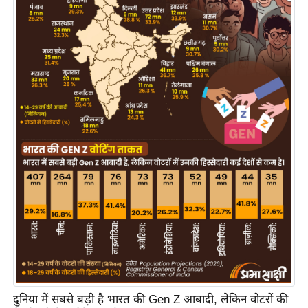
य
ब
ज
ट
खे
ल
क्रि
के
ट
I
P
L
2
0
2
6
दुनिया में सबसे बड़ी है भारत की Gen Z आबादी, लेकिन वोटरों की
क्रा