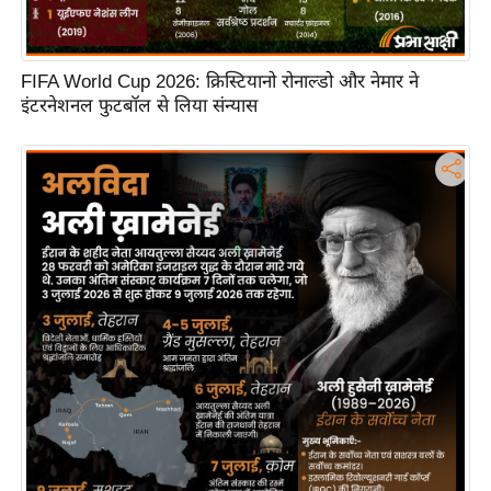
टो
वी
FIFA World Cup 2026: क्रिस्टियानो रोनाल्डो और नेमार ने
डि
इंटरनेशनल फुटबॉल से लिया संन्यास
यो
ऑ
डि
यो
इं
फ़ो
ग्रा
फ़ि
क
रा
ज्यों
से
श