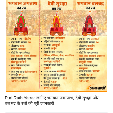
ति
ष
प्र
भु
म
हि
मा
/
ध
र्म
स्थ
ल
व्र
त
त्यो
Puri Rath Yatra: जानिए भगवान जगन्नाथ, देवी सुभद्रा और
हा
बलभद्र के रथों की पूरी जानकारी
र