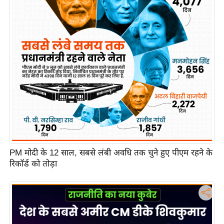
c
y
G
r
i
e
v
a
n
c
e
R
PM मोदी के 12 साल, सबसे लंबी अवधि तक चुने हुए पीएम रहने के
e
रिकॉर्ड को तोड़ा
d
r
e
s