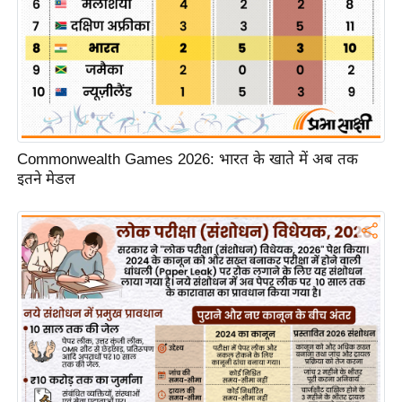
/
फै
श
न
घ
रे
Commonwealth Games 2026: भारत के खाते में अब तक
लू
इतने मेडल
नु
स्खे
प
र्य
ट
न
स्थ
ल
फि