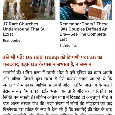
इ
म
ई
-
पे
प
र
मि
इसे भी पढ़ें:
Donald Trump की टिप्पणी पर Iran का
सा
पलटवार, कहा- US के पास न सभ्यता है, न सम्मान
ल
खामनेई की अंतिम यात्रा में उमड़ी भीड़ ने पूरी दुनिया का ध्यान अपनी
ओर खींचा। पिछले कुछ समय से ऐसे कयास लगाए जा रहे थे कि
बे
लगातार सैन्य दबाव, आर्थिक प्रतिबंधों और आंतरिक असंतोष के चलते
मि
ईरान में बड़े पैमाने पर विद्रोह भड़क सकता है और सत्ता परिवर्तन की
सा
स्थिति बन सकती है। लेकिन अंतिम यात्रा में दिखाई दी अभूतपूर्व भीड़ ने
ल
एक अलग तस्वीर पेश की। बड़ी संख्या में लोगों की मौजूदगी को कई
विश्लेषक इस संकेत के रूप में देख रहे हैं कि खामनेई की मौत के बाद
श