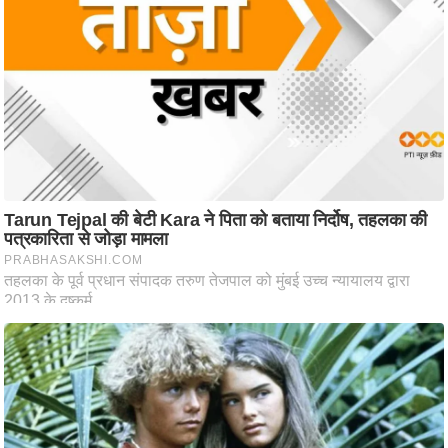
आ
र
.
आ
ई
.
चा
य
प
र
स
मी
क्षा
ध
र्म
ज्यो