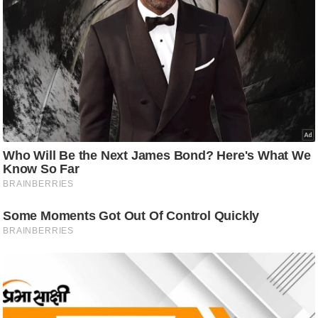
ष
ण
स
म
सा
म
यि
क
मा
तृ
भू
मि
स्तं
भ
ए
म
.