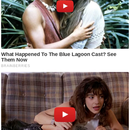
ति
ष
प्र
भु
म
हि
मा
/
ध
र्म
स्थ
ल
व्र
त
त्यो
हा
र