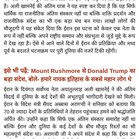
र्ल्ड
है। अली खामनेई की अंतिम यात्रा ने यह स्पष्ट कर दिया है कि यह सिर्फ
धार्मिक या राजनीतिक अंतिम संस्कार नहीं था बल्कि शक्ति प्रदर्शन और
न्यू
राजनीतिक संदेश का भी एक बड़ा मंच बन गया। लाखों लोगों की
ज
मौजूदगी ने यह संकेत दिया कि ईरान इस घटना को केवल एक नेता के
ब्री
रूप में नहीं बल्कि अपने राष्ट्रीय सम्मान और संप्रभुता से जुड़े मुद्दे के रूप
फ
में देख रहा है। ऐसे में आने वाले दिनों में ईरान की प्रतिक्रिया और मध्य
म
पूर्व के बदलते घटनाक्रम पर पूरी दुनिया की नजरें टिकी रहेंगी।
नो
रं
इसे भी पढ़ें:
Mount Rushmore से Donald Trump का
ज
बड़ा संदेश, बोले- हमारे नायक इतिहास के सबसे महान लोग थे
न
ज
ईरान के दिवंगत सर्वोच्च नेता अयातुल्लाह अली खामनेई ने की अंतिम
विदाई में दुनिया के कई देशों की अभूतपूर्व भागीदारी देखने को मिली।
ग
ईरान के विदेश मंत्री सैयद अब्बास अरागची ने शनिवार को बताया कि
त
70 से ज्यादा देशों के प्रतिनिधियों ने तेहरान पहुंचकर हमने को श्रद्धांजलि
बॉ
अर्पित की। उन्होंने कहा कि सिर्फ एक अंतिम संस्कार समारोह नहीं था
ली
बल्कि ईरान और दुनिया के कई देशों के बीच मौजूद रिश्तों का भी
वु
महत्वपूर्ण संदेश था। अरागची जी ने अपने संदेश में कहा कि ईरान उन