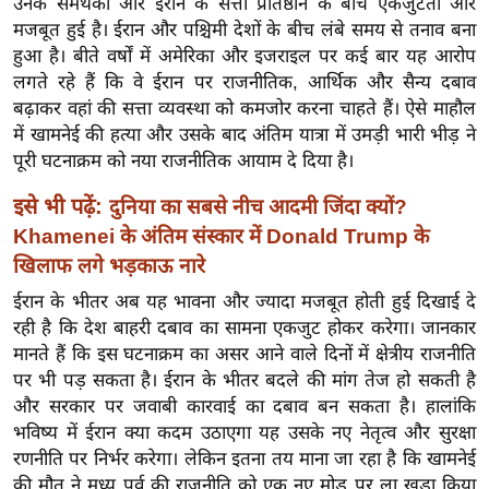
उनके समर्थकों और ईरान के सत्ता प्रतिष्ठान के बीच एकजुटता और
ख्सि
मजबूत हुई है। ईरान और पश्चिमी देशों के बीच लंबे समय से तनाव बना
य
हुआ है। बीते वर्षों में अमेरिका और इजराइल पर कई बार यह आरोप
त
लगते रहे हैं कि वे ईरान पर राजनीतिक, आर्थिक और सैन्य दबाव
यं
बढ़ाकर वहां की सत्ता व्यवस्था को कमजोर करना चाहते हैं। ऐसे माहौल
ग
में खामनेई की हत्या और उसके बाद अंतिम यात्रा में उमड़ी भारी भीड़ ने
इं
पूरी घटनाक्रम को नया राजनीतिक आयाम दे दिया है।
डि
इसे भी पढ़ें:
दुनिया का सबसे नीच आदमी जिंदा क्यों?
या
Khamenei के अंतिम संस्कार में Donald Trump के
सा
खिलाफ लगे भड़काऊ नारे
हि
ईरान के भीतर अब यह भावना और ज्यादा मजबूत होती हुई दिखाई दे
त्य
रही है कि देश बाहरी दबाव का सामना एकजुट होकर करेगा। जानकार
ज
मानते हैं कि इस घटनाक्रम का असर आने वाले दिनों में क्षेत्रीय राजनीति
ग
पर भी पड़ सकता है। ईरान के भीतर बदले की मांग तेज हो सकती है
त
और सरकार पर जवाबी कारवाई का दबाव बन सकता है। हालांकि
ऑ
भविष्य में ईरान क्या कदम उठाएगा यह उसके नए नेतृत्व और सुरक्षा
टो
रणनीति पर निर्भर करेगा। लेकिन इतना तय माना जा रहा है कि खामनेई
व
की मौत ने मध्य पूर्व की राजनीति को एक नए मोड़ पर ला खड़ा किया