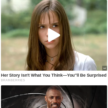
ट
ने
स
मं
त्रा
रि
ले
श
न
शि
प
रा
ज
नी
ति
वि
श्ले