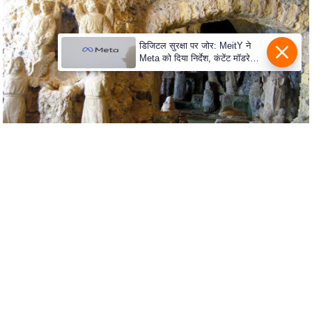
S
O
u
डिजिटल सुरक्षा पर जोर: MeitY ने
Meta को दिया निर्देश, कंटेंट मॉडरेशन
r
मजबूत करे
T
e
a
m
E
x
p
e
r
t
P
a
n