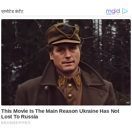
/
फै
श
न
घ
रे
लू
नु
स्खे
प
र्य
ट
न
स्थ
ल
फि