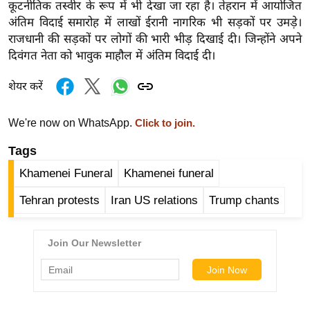
कूटनीतिक तस्वीर के रूप में भी देखा जा रहा है। तेहरान में आयोजित
g
अंतिम विदाई समारोह में लाखों ईरानी नागरिक भी सड़कों पर उमड़े।
N
राजधानी की सड़कों पर लोगों की भारी भीड़ दिखाई दी। जिन्होंने अपने
e
दिवंगत नेता को भावुक माहौल में अंतिम विदाई दी।
w
s
शेयर करें
ला
इ
We're now on WhatsApp.
Click to join.
फ
Tags
स्टा
इ
Khamenei Funeral
Khamenei funeral
ल
Tehran protests
Iran US relations
Trump chants
टे
क्नॉ
लॉ
जी
ब्यू
टी