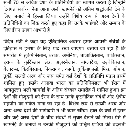
ड
सभी 70 से अधिक देशों के प्रतिनिधियों का स्वागत करता है जिन्होंने
हॉ
दिवंगत सर्वोच्च नेता आया अली खामनेई को अंतिम श्रद्धांजलि देने के
लिए जनाजे में हिस्सा लिया। उन्होंने विशेष रूप से अरब देशों के
ली
प्रतिनिधियों का जिक्र करते हुए कहा कि उनके भाईचारे और सम्मान के
वु
लिए ईरान उनका आभारी है।
ड
फि
विदेश मंत्री ने कहा यह ऐतिहासिक अवसर हमारे आपसी संबंधों के
ल्म
इतिहास में हमेशा के लिए याद रखा जाएगा। बताया जा रहा है कि
स
समारोह में तुर्कमेनिस्तान, इराक, अर्मेनिया, ताजाकिस्तान, पाकिस्तान,
इराक के कुर्दिस्तान क्षेत्र, अज़रबैजान, बांग्लादेश, उज़्बेकिस्तान,
मी
बेलारूस, किरगिस्तान, निकरागवा, कांगो, बुर्किनाफासो, मिस्र, ओमान,
क्षा
तुर्की, सऊदी अरब और रूस समेत कई देशों के प्रतिनिधि मंडल इसमें
B
शामिल हुए। इसके अलावा भारत का प्रतिनिधिमंडल भी ईरान में
r
आयतुल्ला अली खामनेई के अंतिम संस्कार समारोह में शामिल हुआ। इन
e
देशों की मौजूदगी को ईरान के साथ उनके कूटनीतिक संबंधों और क्षेत्रीय
a
सहयोग का संकेत माना जा रहा है। विशेष रूप से सऊदी अरब और
k
अन्य अरब देशों की भागीदारी ने भी ध्यान खींचा। हाल के वर्षों में ईरान
i
और कई अरब देशों के बीच संबंधों में सुधार देखने को मिला। ऐसे में
n
खामनेई के जनाजे में उनकी मौजूदगी को पश्चिम एशिया की बदलती