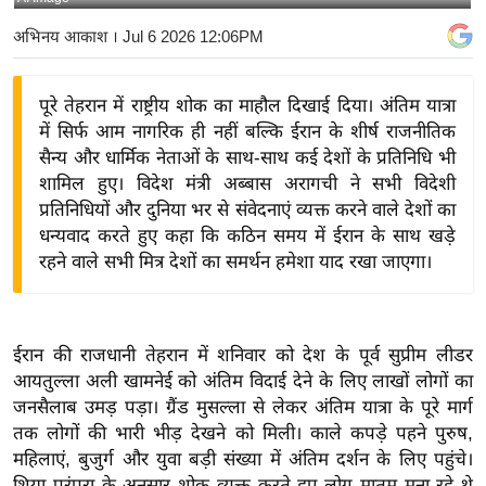
य
अभिनय आकाश
। Jul 6 2026 12:06PM
बि
ज़
पूरे तेहरान में राष्ट्रीय शोक का माहौल दिखाई दिया। अंतिम यात्रा
ने
में सिर्फ आम नागरिक ही नहीं बल्कि ईरान के शीर्ष राजनीतिक
स
सैन्य और धार्मिक नेताओं के साथ-साथ कई देशों के प्रतिनिधि भी
उ
शामिल हुए। विदेश मंत्री अब्बास अरागची ने सभी विदेशी
द्यो
प्रतिनिधियों और दुनिया भर से संवेदनाएं व्यक्त करने वाले देशों का
ग
धन्यवाद करते हुए कहा कि कठिन समय में ईरान के साथ खड़े
ज
रहने वाले सभी मित्र देशों का समर्थन हमेशा याद रखा जाएगा।
ग
त
वि
ईरान की राजधानी तेहरान में शनिवार को देश के पूर्व सुप्रीम लीडर
शे
आयतुल्ला अली खामनेई को अंतिम विदाई देने के लिए लाखों लोगों का
ष
जनसैलाब उमड़ पड़ा। ग्रैंड मुसल्ला से लेकर अंतिम यात्रा के पूरे मार्ग
तक लोगों की भारी भीड़ देखने को मिली। काले कपड़े पहने पुरुष,
ज्ञ
महिलाएं, बुजुर्ग और युवा बड़ी संख्या में अंतिम दर्शन के लिए पहुंचे।
रा
शिया परंपरा के अनुसार शोक व्यक्त करते हुए लोग मातम मना रहे थे