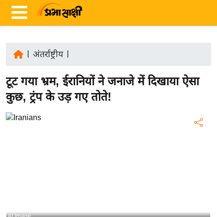
|
अंतर्राष्ट्रीय
|
ता
टूट गया भ्रम, ईरानियों ने जनाजे में दिखाया ऐसा
ज़ा
ख
कुछ, ट्रंप के उड़ गए तोते!
ब
र
रा
ष्ट्री
य
अं
त
र्रा
ष्ट्री
AI Image