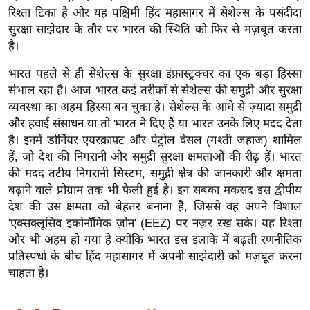
ख्सि
रिश्ता टिका है और यह पश्चिमी हिंद महासागर में सेशेल्स के पसंदीदा
य
सुरक्षा साझेदार के तौर पर भारत की स्थिति को फिर से मज़बूत करता
त
है।
यं
भारत पहले से ही सेशेल्स के सुरक्षा इंफ्रास्ट्रक्चर का एक बड़ा हिस्सा
ग
संभाल रहा है। आज भारत कई तरीकों से सेशेल्स की समुद्री और सुरक्षा
इं
व्यवस्था का अहम हिस्सा बन चुका है। सेशेल्स के आधे से ज़्यादा समुद्री
डि
और हवाई संसाधन या तो भारत ने दिए हैं या भारत उनके लिए मदद देता
या
है। इनमें डोर्नियर एयरक्राफ्ट और पेट्रोल वेसल (गश्ती जहाज) शामिल
सा
हैं, जो देश की निगरानी और समुद्री सुरक्षा क्षमताओं की रीढ़ हैं। भारत
की मदद तटीय निगरानी सिस्टम, समुद्री क्षेत्र की जानकारी और क्षमता
हि
बढ़ाने वाले प्रोग्राम तक भी फैली हुई है। इन सबका मकसद इस द्वीपीय
त्य
देश की उस क्षमता को बेहतर बनाना है, जिससे वह अपने विशाल
ज
'एक्सक्लूसिव इकोनॉमिक ज़ोन' (EEZ) पर नज़र रख सके। यह रिश्ता
ग
और भी अहम हो गया है क्योंकि भारत इस इलाके में बढ़ती रणनीतिक
त
प्रतिस्पर्धा के बीच हिंद महासागर में अपनी साझेदारी को मज़बूत करना
ऑ
चाहता है।
टो
व