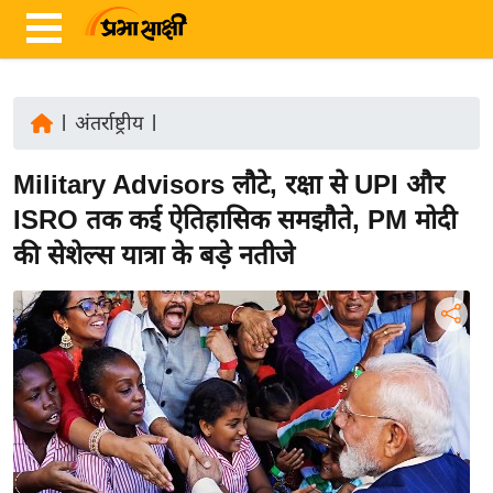
|
अंतर्राष्ट्रीय
|
ता
Military Advisors लौटे, रक्षा से UPI और
ज़ा
ख
ISRO तक कई ऐतिहासिक समझौते, PM मोदी
ब
की सेशेल्स यात्रा के बड़े नतीजे
र
रा
ष्ट्री
य
अं
त
र्रा
ष्ट्री