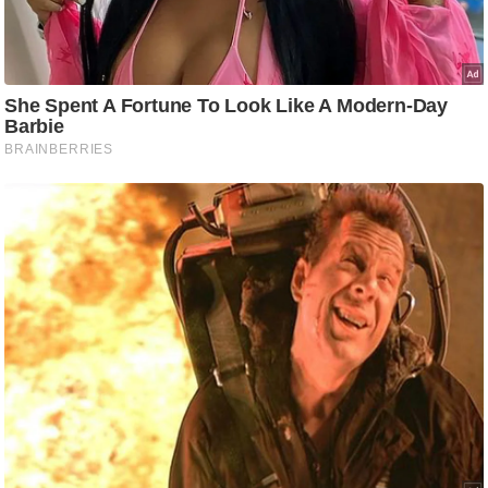
g
N
e
w
s
ला
इ
फ
स्टा
इ
ल
टे
क्नॉ
लॉ
जी
ब्यू
टी