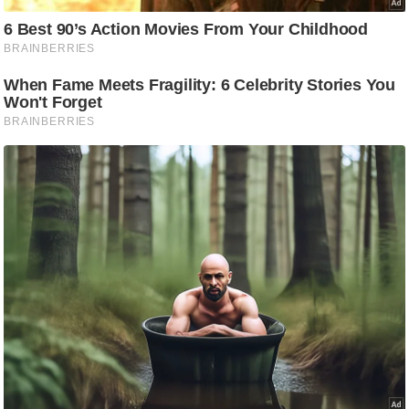
/
फै
श
न
घ
रे
लू
नु
स्खे
प
र्य
ट
न
स्थ
ल
फि