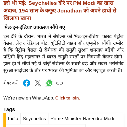
इसे भी पढ़ें:
Seychelles दौरे पर PM Modi का खास
र्ल्ड
अंदाज, 194 साल के कछुए Jonathan को अपने हाथों से
न्यू
खिलाया खाना
ज
'मेड-इन-इंडिया' उपकरण सौंपे गए
ब्री
फ
इस दौरे के दौरान, भारत ने सेशेल्स को 'मेड-इन-इंडिया' फास्ट पेट्रोल
वेसल, लेज़र रेडियल बोट, यूटिलिटी वाहन और एम्बुलेंस सौंपीं। उम्मीद
म
है कि पेट्रोल वेसल से सेशेल्स की समुद्री सुरक्षा क्षमताएं बढ़ेंगी और
नो
पश्चिमी हिंद महासागर में व्यस्त समुद्री रास्तों पर निगरानी बेहतर होगी।
रं
हाल ही में सौंपी गई ये चीज़ें सेशेल्स के सबसे बड़े और सबसे भरोसेमंद
ज
सुरक्षा साझेदार के तौर पर भारत की भूमिका को और मज़बूत करती हैं।
न
ज
शेयर करें
ग
त
We're now on WhatsApp.
Click to join.
बॉ
Tags
ली
India
Seychelles
Prime Minister Narendra Modi
वु