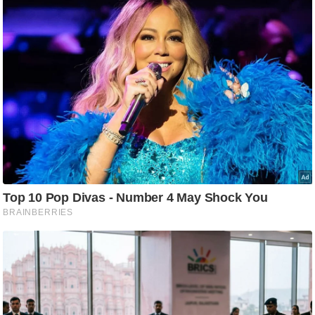
आ
र
.
आ
ई
.
चा
य
प
र
स
मी
क्षा
ध
र्म
ज्यो