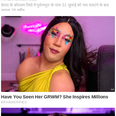
ष
ण
स
म
सा
म
यि
क
मा
तृ
भू
मि
स्तं
भ
ए
म
.