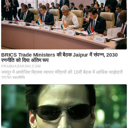
ति
ष
प्र
भु
म
हि
मा
/
ध
र्म
स्थ
ल
व्र
त
त्यो
हा
र