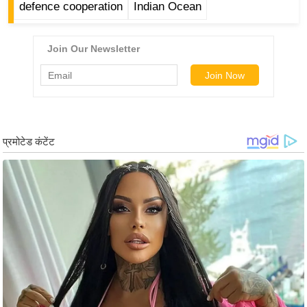
ड
defence cooperation
Indian Ocean
हॉ
ली
वु
ड
फि
ल्म
स
मी
क्षा
B
r
e
a
k
i
n