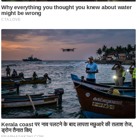
ट
ने
स
मं
त्रा
रि
ले
श
न
शि
प
रा
ज
नी
ति
वि
श्ले