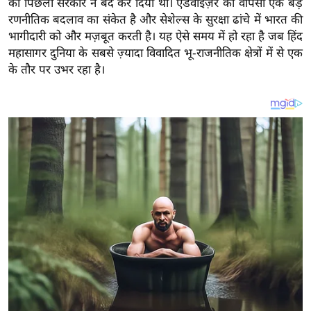
की पिछली सरकार ने बंद कर दिया था। एडवाइज़र की वापसी एक बड़े
य
रणनीतिक बदलाव का संकेत है और सेशेल्स के सुरक्षा ढांचे में भारत की
ब
भागीदारी को और मज़बूत करती है। यह ऐसे समय में हो रहा है जब हिंद
ज
महासागर दुनिया के सबसे ज़्यादा विवादित भू-राजनीतिक क्षेत्रों में से एक
ट
के तौर पर उभर रहा है।
खे
ल
क्रि
के
ट
I
P
L
2
0
2
6
क्रा