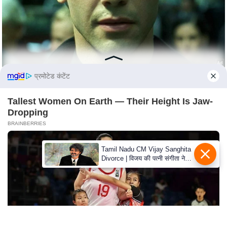
s
a
l
C
o
d
प्रमोटेड कंटेंट
e
O
Tallest Women On Earth — Their Height Is Jaw-
f
Dropping
E
BRAINBERRIES
t
h
Tamil Nadu CM Vijay Sanghita
Divorce | विजय की पत्नी संगीता ने
i
वापस ली तलाक की अर्जी, कोर्ट ने
c
मामले को किया निपटाया
s
R
S