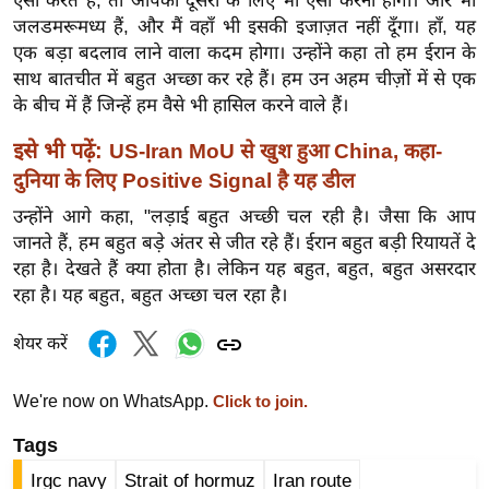
ड
ऐसा करते हैं, तो आपको दूसरों के लिए भी ऐसा करना होगा। और भी
जलडमरूमध्य हैं, और मैं वहाँ भी इसकी इजाज़त नहीं दूँगा। हाँ, यह
हॉ
एक बड़ा बदलाव लाने वाला कदम होगा। उन्होंने कहा तो हम ईरान के
ली
साथ बातचीत में बहुत अच्छा कर रहे हैं। हम उन अहम चीज़ों में से एक
वु
के बीच में हैं जिन्हें हम वैसे भी हासिल करने वाले हैं।
ड
इसे भी पढ़ें:
US-Iran MoU से खुश हुआ China, कहा-
फि
दुनिया के लिए Positive Signal है यह डील
ल्म
स
उन्होंने आगे कहा, "लड़ाई बहुत अच्छी चल रही है। जैसा कि आप
मी
जानते हैं, हम बहुत बड़े अंतर से जीत रहे हैं। ईरान बहुत बड़ी रियायतें दे
क्षा
रहा है। देखते हैं क्या होता है। लेकिन यह बहुत, बहुत, बहुत असरदार
रहा है। यह बहुत, बहुत अच्छा चल रहा है।
B
r
शेयर करें
e
a
We're now on WhatsApp.
Click to join.
k
i
Tags
n
Irgc navy
Strait of hormuz
Iran route