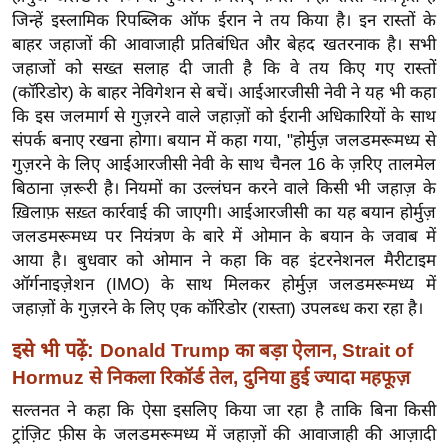
ख्सि
जिन्हें इस्लामिक रिपब्लिक ऑफ ईरान ने तय किया है। इन रास्तों के
य
बाहर जहाजों की आवाजाही प्रतिबंधित और बेहद खतरनाक है। सभी
त
जहाजों को सख्त सलाह दी जाती है कि वे तय किए गए रास्तों
यं
(कॉरिडोर) के बाहर नेविगेशन से बचें। आईआरजीसी नेवी ने यह भी कहा
ग
कि इस जलमार्ग से गुज़रने वाले जहाज़ों को ईरानी अधिकारियों के साथ
संपर्क बनाए रखना होगा। बयान में कहा गया, "होर्मुज़ जलडमरूमध्य से
इं
गुज़रने के लिए आईआरजीसी नेवी के साथ चैनल 16 के ज़रिए तालमेल
डि
बिठाना ज़रूरी है। नियमों का उल्लंघन करने वाले किसी भी जहाज़ के
या
ख़िलाफ़ सख़्त कार्रवाई की जाएगी। आईआरजीसी का यह बयान होर्मुज़
सा
जलडमरूमध्य पर नियंत्रण के बारे में ओमान के बयान के जवाब में
हि
आया है। बुधवार को ओमान ने कहा कि वह इंटरनेशनल मैरीटाइम
त्य
ऑर्गनाइज़ेशन (IMO) के साथ मिलकर होर्मुज़ जलडमरूमध्य में
ज
जहाज़ों के गुज़रने के लिए एक कॉरिडोर (रास्ता) उपलब्ध करा रहा है।
ग
इसे भी पढ़ें:
Donald Trump का बड़ा ऐलान, Strait of
त
Hormuz से निकला रिकॉर्ड तेल, दुनिया हुई ज्यादा महफूज़
ऑ
सल्तनत ने कहा कि ऐसा इसलिए किया जा रहा है ताकि बिना किसी
टो
ट्रांज़िट फ़ीस के जलडमरूमध्य में जहाज़ों की आवाजाही की आज़ादी
व