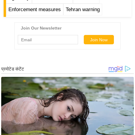
g
Enforcement measures
Tehran warning
N
e
w
s
ला
इ
फ
स्टा
इ
ल
टे
क्नॉ
लॉ
जी
ब्यू
टी