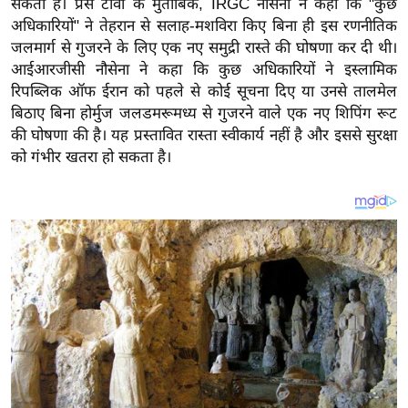
सकती है। प्रेस टीवी के मुताबिक, IRGC नौसेना ने कहा कि "कुछ
य
अधिकारियों" ने तेहरान से सलाह-मशविरा किए बिना ही इस रणनीतिक
ब
जलमार्ग से गुजरने के लिए एक नए समुद्री रास्ते की घोषणा कर दी थी।
ज
आईआरजीसी नौसेना ने कहा कि कुछ अधिकारियों ने इस्लामिक
ट
रिपब्लिक ऑफ ईरान को पहले से कोई सूचना दिए या उनसे तालमेल
खे
बिठाए बिना होर्मुज जलडमरूमध्य से गुजरने वाले एक नए शिपिंग रूट
ल
की घोषणा की है। यह प्रस्तावित रास्ता स्वीकार्य नहीं है और इससे सुरक्षा
को गंभीर खतरा हो सकता है।
क्रि
के
ट
I
P
L
2
0
2
6
क्रा