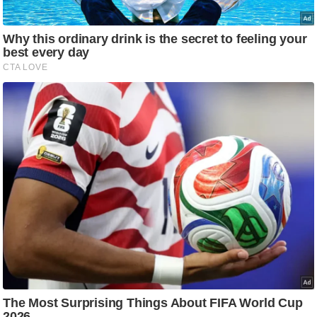
ट
ने
स
मं
त्रा
रि
ले
श
न
शि
प
रा
ज
नी
ति
वि
श्ले