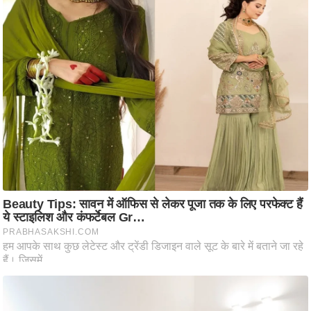
आ
र
.
आ
ई
.
चा
य
प
र
स
मी
क्षा
ध
र्म
ज्यो