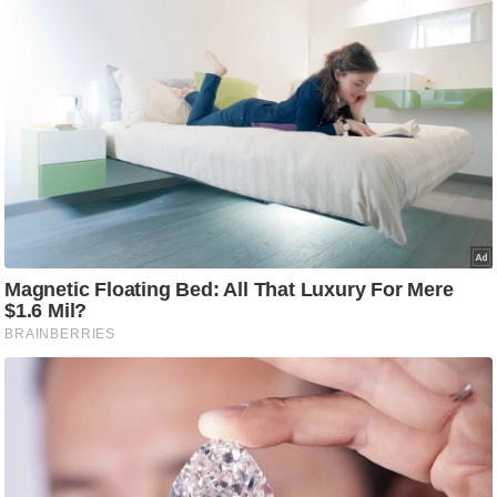
ति
ष
प्र
भु
म
हि
मा
/
ध
र्म
स्थ
ल
व्र
त
त्यो
हा
र