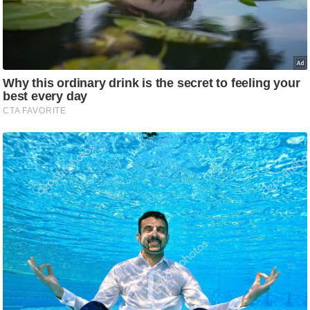
/
फै
श
न
घ
रे
लू
नु
स्खे
प
र्य
ट
न
स्थ
ल
फि