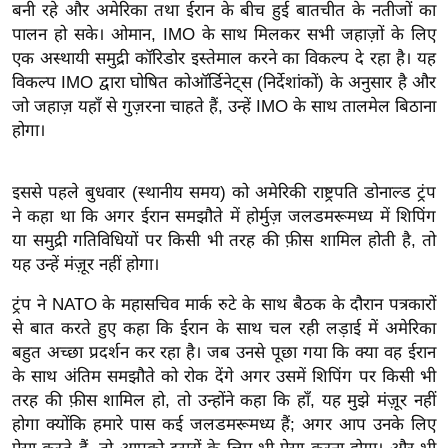
बनी रहे और अमेरिका तथा ईरान के बीच हुई बातचीत के नतीजों का
र्ल्ड
पालन हो सके। ओमान, IMO के साथ मिलकर सभी जहाज़ों के लिए
न्यू
एक अस्थायी समुद्री कॉरिडोर इस्तेमाल करने का विकल्प दे रहा है। यह
ज
विकल्प IMO द्वारा घोषित कोऑर्डिनेट्स (निर्देशांकों) के अनुसार है और
ब्री
जो जहाज़ यहाँ से गुज़रना चाहते हैं, उन्हें IMO के साथ तालमेल बिठाना
फ
होगा।
म
नो
इससे पहले बुधवार (स्थानीय समय) को अमेरिकी राष्ट्रपति डोनाल्ड ट्रंप
रं
ने कहा था कि अगर ईरान समझौते में होर्मुज़ जलडमरूमध्य में शिपिंग
ज
या समुद्री गतिविधियों पर किसी भी तरह की फ़ीस शामिल होती है, तो
न
यह उन्हें मंज़ूर नहीं होगा।
ज
ट्रंप ने NATO के महासचिव मार्क रुटे के साथ बैठक के दौरान पत्रकारों
ग
से बात करते हुए कहा कि ईरान के साथ चल रही लड़ाई में अमेरिका
त
बहुत अच्छा प्रदर्शन कर रहा है। जब उनसे पूछा गया कि क्या वह ईरान
बॉ
के साथ अंतिम समझौते को रोक देंगे अगर उसमें शिपिंग पर किसी भी
ली
तरह की फ़ीस शामिल हो, तो उन्होंने कहा कि हाँ, यह मुझे मंज़ूर नहीं
वु
होगा क्योंकि हमारे पास कई जलडमरूमध्य हैं; अगर आप उनके लिए