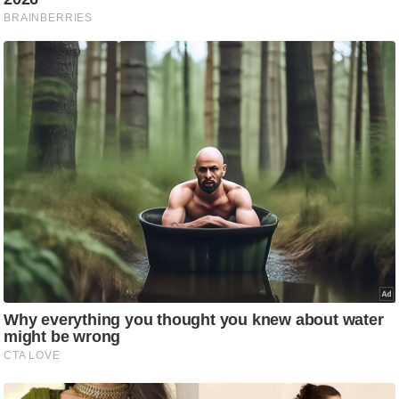
ष
ण
स
म
सा
म
यि
क
मा
तृ
भू
मि
स्तं
भ
ए
म
.