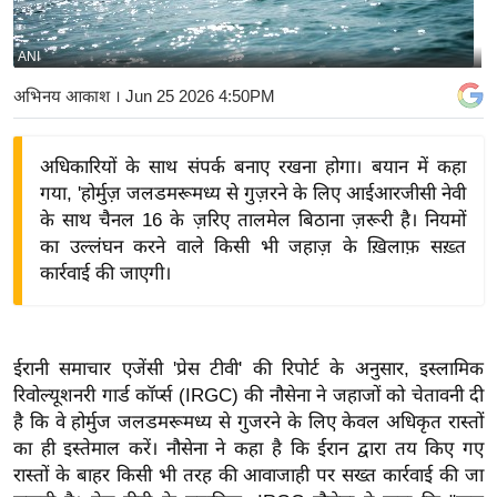
य
बि
ANI
ज़
अभिनय आकाश
। Jun 25 2026 4:50PM
ने
स
अधिकारियों के साथ संपर्क बनाए रखना होगा। बयान में कहा
उ
गया, 'होर्मुज़ जलडमरूमध्य से गुज़रने के लिए आईआरजीसी नेवी
द्यो
के साथ चैनल 16 के ज़रिए तालमेल बिठाना ज़रूरी है। नियमों
ग
का उल्लंघन करने वाले किसी भी जहाज़ के ख़िलाफ़ सख़्त
ज
कार्रवाई की जाएगी।
ग
त
वि
ईरानी समाचार एजेंसी 'प्रेस टीवी' की रिपोर्ट के अनुसार, इस्लामिक
शे
रिवोल्यूशनरी गार्ड कॉर्प्स (IRGC) की नौसेना ने जहाजों को चेतावनी दी
ष
है कि वे होर्मुज जलडमरूमध्य से गुजरने के लिए केवल अधिकृत रास्तों
ज्ञ
का ही इस्तेमाल करें। नौसेना ने कहा है कि ईरान द्वारा तय किए गए
रा
रास्तों के बाहर किसी भी तरह की आवाजाही पर सख्त कार्रवाई की जा