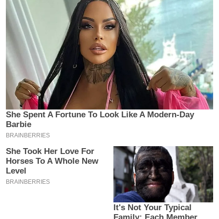
इ
म
ई
-
पे
प
र
मि
सा
ल
बे
मि
सा
ल
श