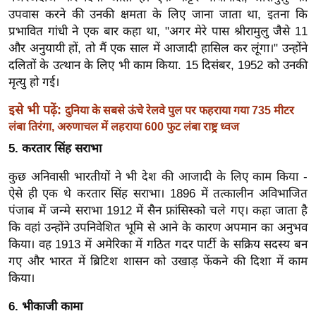
ड
उपवास करने की उनकी क्षमता के लिए जाना जाता था, इतना कि
हॉ
प्रभावित गांधी ने एक बार कहा था, "अगर मेरे पास श्रीरामुलु जैसे 11
ली
और अनुयायी हों, तो मैं एक साल में आजादी हासिल कर लूंगा।" उन्होंने
वु
दलितों के उत्थान के लिए भी काम किया. 15 दिसंबर, 1952 को उनकी
ड
मृत्यु हो गई।
फि
इसे भी पढ़ें:
दुनिया के सबसे ऊंचे रेलवे पुल पर फहराया गया 735 मीटर
ल्म
लंबा तिरंगा, अरुणाचल में लहराया 600 फुट लंबा राष्ट्र ध्वज
स
5. करतार सिंह सराभा
मी
क्षा
कुछ अनिवासी भारतीयों ने भी देश की आजादी के लिए काम किया -
B
ऐसे ही एक थे करतार सिंह सराभा। 1896 में तत्कालीन अविभाजित
पंजाब में जन्मे सराभा 1912 में सैन फ्रांसिस्को चले गए। कहा जाता है
r
कि वहां उन्होंने उपनिवेशित भूमि से आने के कारण अपमान का अनुभव
e
किया। वह 1913 में अमेरिका में गठित गदर पार्टी के सक्रिय सदस्य बन
a
गए और भारत में ब्रिटिश शासन को उखाड़ फेंकने की दिशा में काम
k
किया।
i
n
6. भीकाजी कामा