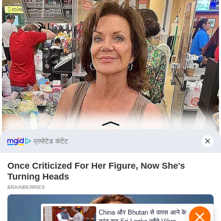
n
d
r
o
i
d
A
p
p
प्रमोटेड कंटेंट
Once Criticized For Her Figure, Now She's
Turning Heads
BRAINBERRIES