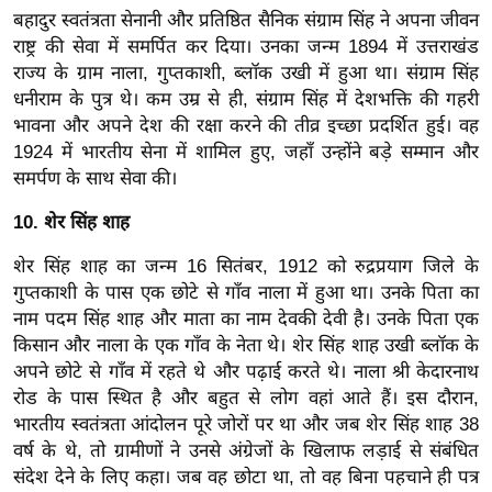
ट
बहादुर स्वतंत्रता सेनानी और प्रतिष्ठित सैनिक संग्राम सिंह ने अपना जीवन
ने
राष्ट्र की सेवा में समर्पित कर दिया। उनका जन्म 1894 में उत्तराखंड
स
राज्य के ग्राम नाला, गुप्तकाशी, ब्लॉक उखी में हुआ था। संग्राम सिंह
मं
धनीराम के पुत्र थे। कम उम्र से ही, संग्राम सिंह में देशभक्ति की गहरी
त्रा
भावना और अपने देश की रक्षा करने की तीव्र इच्छा प्रदर्शित हुई। वह
रि
1924 में भारतीय सेना में शामिल हुए, जहाँ उन्होंने बड़े सम्मान और
ले
समर्पण के साथ सेवा की।
श
10. शेर सिंह शाह
न
शि
शेर सिंह शाह का जन्म 16 सितंबर, 1912 को रुद्रप्रयाग जिले के
प
गुप्तकाशी के पास एक छोटे से गाँव नाला में हुआ था। उनके पिता का
नाम पदम सिंह शाह और माता का नाम देवकी देवी है। उनके पिता एक
रा
किसान और नाला के एक गाँव के नेता थे। शेर सिंह शाह उखी ब्लॉक के
ज
अपने छोटे से गाँव में रहते थे और पढ़ाई करते थे। नाला श्री केदारनाथ
नी
रोड के पास स्थित है और बहुत से लोग वहां आते हैं। इस दौरान,
ति
भारतीय स्वतंत्रता आंदोलन पूरे जोरों पर था और जब शेर सिंह शाह 38
वि
वर्ष के थे, तो ग्रामीणों ने उनसे अंग्रेजों के खिलाफ लड़ाई से संबंधित
श्ले
संदेश देने के लिए कहा। जब वह छोटा था, तो वह बिना पहचाने ही पत्र