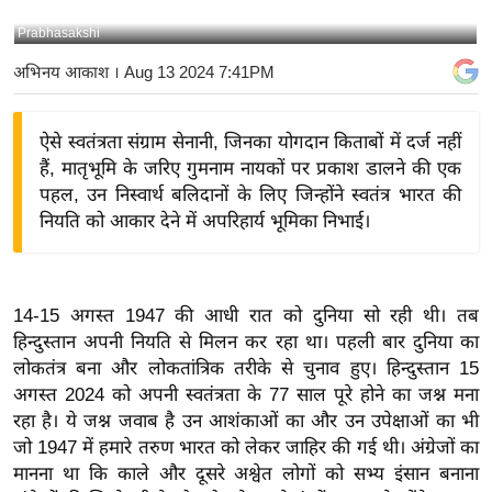
य
Prabhasakshi
बि
अभिनय आकाश
। Aug 13 2024 7:41PM
ज़
ने
ऐसे स्वतंत्रता संग्राम सेनानी, जिनका योगदान किताबों में दर्ज नहीं
स
हैं, मातृभूमि के जरिए गुमनाम नायकों पर प्रकाश डालने की एक
उ
पहल, उन निस्वार्थ बलिदानों के लिए जिन्होंने स्वतंत्र भारत की
द्यो
नियति को आकार देने में अपरिहार्य भूमिका निभाई।
ग
ज
ग
14-15 अगस्त 1947 की आधी रात को दुनिया सो रही थी। तब
त
हिन्दुस्तान अपनी नियति से मिलन कर रहा था। पहली बार दुनिया का
वि
लोकतंत्र बना और लोकतांत्रिक तरीके से चुनाव हुए। हिन्दुस्तान 15
शे
अगस्त 2024 को अपनी स्वतंत्रता के 77 साल पूरे होने का जश्न मना
ष
रहा है। ये जश्न जवाब है उन आशंकाओं का और उन उपेक्षाओं का भी
ज्ञ
जो 1947 में हमारे तरुण भारत को लेकर जाहिर की गई थी। अंग्रेजों का
रा
मानना था कि काले और दूसरे अश्वेत लोगों को सभ्य इंसान बनाना