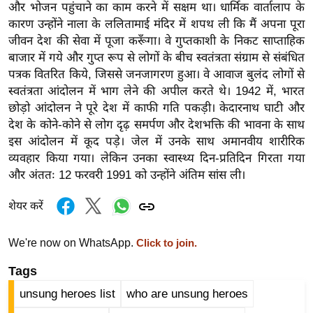
ष
और भोजन पहुंचाने का काम करने में सक्षम था। धार्मिक वार्तालाप के
कारण उन्होंने नाला के ललितामाई मंदिर में शपथ ली कि मैं अपना पूरा
ण
जीवन देश की सेवा में पूजा करूँगा। वे गुप्तकाशी के निकट साप्ताहिक
स
बाजार में गये और गुप्त रूप से लोगों के बीच स्वतंत्रता संग्राम से संबंधित
म
पत्रक वितरित किये, जिससे जनजागरण हुआ। वे आवाज बुलंद लोगों से
सा
स्वतंत्रता आंदोलन में भाग लेने की अपील करते थे। 1942 में, भारत
म
छोड़ो आंदोलन ने पूरे देश में काफी गति पकड़ी। केदारनाथ घाटी और
यि
देश के कोने-कोने से लोग दृढ़ समर्पण और देशभक्ति की भावना के साथ
क
इस आंदोलन में कूद पड़े। जेल में उनके साथ अमानवीय शारीरिक
व्यवहार किया गया। लेकिन उनका स्वास्थ्य दिन-प्रतिदिन गिरता गया
मा
और अंततः 12 फरवरी 1991 को उन्होंने अंतिम सांस ली।
तृ
भू
शेयर करें
मि
स्तं
We're now on WhatsApp.
Click to join.
भ
Tags
ए
म
unsung heroes list
who are unsung heroes
.