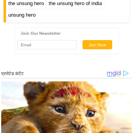
the unsung hero
the unsung hero of india
आ
र
unsung hero
.
आ
ई
.
चा
य
प
र
स
मी
क्षा
ध
र्म
ज्यो