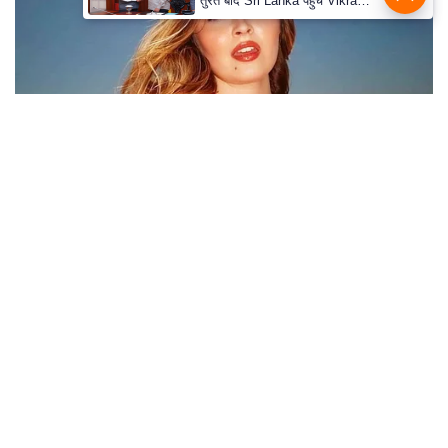
Unveiling Hypocrisy: 15 Taboos The Bible
Condemns!
BRAINBERRIES