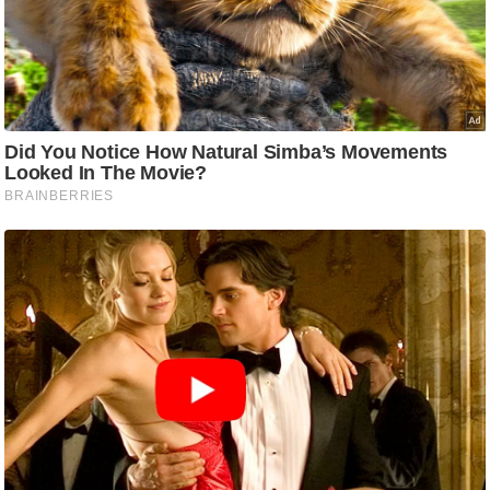
ति
ष
प्र
भु
म
हि
मा
/
ध
र्म
स्थ
ल
व्र
त
त्यो
हा
र