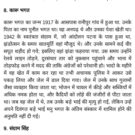
/
8. कारू भगत
फै
श
कारू भगत का जन्म 1917 के आसपास रानीपुर गांव में हुआ था. उनके
न
पिता का नाम पुनीत भगत था। वह अनपढ़ थे और उनका पेशा खेती था।
1942 के स्वतंत्रता संग्राम में, जो आंदोलन पटना के पास हुआ था,
घ
झंडोत्सन के समय सातमूर्ति वहां मौजूद थे। और उनके सामने कई वीर
रे
सपूत शहीद हो गये; इसलिए वहां झंडा फहराया गया. उस समय उन्होंने
लू
रेलवे लाइन तोड़ने, दूरसंचार तार को नुकसान पहुंचाने और भाना में
नु
तोड़फोड़ करने में मदद की ताकि अंग्रेजों को परेशानी हो। भादो के महीने
स्खे
में वह खेत में काम कर रहा था तभी अचानक पुलिस ने आकर उसे
प
पकड़ लिया और जेल में डाल दिया गया। जेल में उनके साथ गुलामों
र्य
जैसा व्यवहार किया जाता था; भोजन में चावल में कीड़े और सब्जियों में
ट
अधिक नमक होता था, और कैदियों को लोहे की जंजीरों से पीटा जाता
था। जब वह जेल में थे, तब उनके बड़े भाई की मृत्यु हो गई, लेकिन उन्हें
न
अपने दिवंगत बड़े भाई मनु भगत के अंतिम संस्कार में शामिल होने की
स्थ
अनुमति नहीं दी गई।
ल
फि
9. संग्राम सिंह