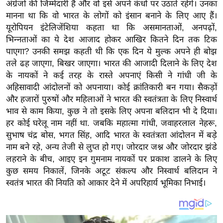
य
अंग्रेजों की जिम्मेदारी है और वो इसे अपने कंधों पर उठाते रहेंगे। उनका
मानना था कि वो भारत के लोगों को इंसान बनाने के लिए आए हैं।
ब
यूरोपियन इंटेलिजेंशिया कहता था कि असमानताओं, अनपढ़ों,
ज
भिन्नताओं का ये देश आजाद होकर आखिर कितने दिन तक टिक
ट
पाएगा? उनकी समझ कहती थी कि एक दिन ये मुल्क अपने ही बोझ
खे
तले ढह जाएगा, बिखर जाएगा। भारत की आजादी दिलाने के लिए देश
ल
के नायकों ने कई तरह के रास्ते अपनाएं किसी ने गांधी जी के
अहिसावादी आंदोलनों को अपनाया। कोई क्रांतिकारी बन गया। सैकड़ों
क्रि
और हजारों पुरुषों और महिलाओं ने भारत की स्वतंत्रता के लिए निस्वार्थ
के
भाव से काम किया, कुछ ने तो इसके लिए अपना बलिदान भी दे दिया।
ट
हर कोई घरेलू नाम नहीं था. जबकि महात्मा गांधी, जवाहरलाल नेहरू,
I
सुभाष चंद्र बोस, भगत सिंह, आदि भारत के स्वतंत्रता आंदोलन में बड़े
P
नाम बने रहे, अन्य तेजी से लुप्त हो गए। जोरदार जश्न और जोरदार झंडे
L
लहराने के बीच, आइए इन गुमनाम नायकों पर प्रकाश डालने के लिए
2
कुछ समय निकालें, जिनके अटूट संकल्प और निस्वार्थ बलिदान ने
0
स्वतंत्र भारत की नियति को आकार देने में अपरिहार्य भूमिका निभाई।
2
6
क्रा