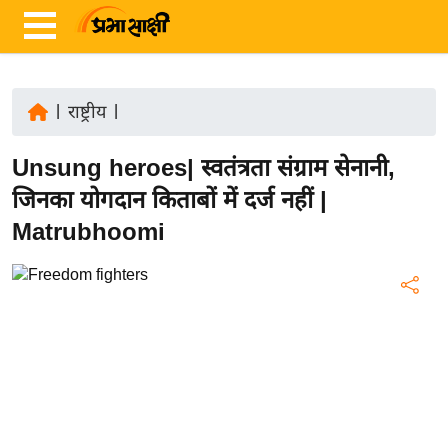
|
राष्ट्रीय
|
ता
Unsung heroes| स्वतंत्रता संग्राम सेनानी,
ज़ा
ख
जिनका योगदान किताबों में दर्ज नहीं |
ब
Matrubhoomi
र
रा
ष्ट्री
य
अं
त
र्रा
ष्ट्री