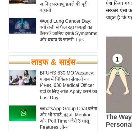
पेश किया गया 
हॉलीवुड
जानिए परमाणु हमले की पूरी
कहानी
सरकार ऐसा कर
फिल्म समीक्षा
चाहते हैं कि 
World Lung Cancer Day:
Breaking
क्यों तेजी से फैल रहा फेफड़ों का
News
कैंसर? जानिए इसके Symptoms
लाइफस्टाइल
और बचाव के जरूरी Tips
टेक्नॉलॉजी
ब्यूटी/फैशन
लाइफ & साइंस
घरेलू नुस्खे
BFUHS 630 MO Vacancy:
पर्यटन स्थल
पंजाब में चिकित्सा सेवाओं का
फिटनेस मंत्रा
विस्तार, 630 Medical Officer
पदों के लिए आज Apply करने का
रिलेशनशिप
Last Day
राजनीति
WhatsApp Group Chat बनेगा
विश्लेषण
और भी स्मार्ट, @all Mention
समसामयिक
और Poll Timer जैसे 3 धांसू
Features लॉन्च
मातृभूमि