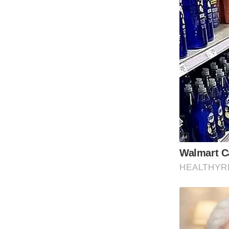
Code Of Ethics
RSS
Our Team
Expert Panel
Loksabhachunav
Android App