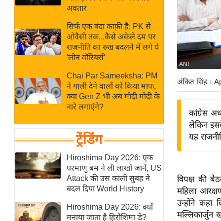
बजट
Hindi
अवतार
खेल
News
सिर्फ एक बंदा काफ़ी है: PK से
क्रिकेट
ओवैसी तक...कैसे अकेले दम पर
Hindi
IPL
राजनीति का रुख बदलने में लगे ये
'लोन वॉरियर्स'
Videos
2026
ANI
क्राइम
Chai Par Sameeksha: PM
अंकित सिंह
। A
ने गाली देने वालों को किया माफ,
ई-पेपर
क्या Gen Z भी अब मोदी मोदी के
मिसाल बेमिसाल
नारे लगाएंगे?
कांग्रेस 
शख्सियत
लेकिन इसक
यंग इंडिया
ट्रेंडिंग
यह राजनीत
साहित्य जगत
Hiroshima Day 2026: एक
ऑटो वर्ल्ड
परमाणु बम ने ली लाखों जानें, US
Attack की उस काली सुबह ने
विपक्ष की बैठ
न्यूज ब्रीफ
बदल दिया World History
महिला आरक्षण 
मनोरंजन जगत
उन्होंने कहा
Hiroshima Day 2026: क्यों
बॉलीवुड
मल्लिकार्जुन 
मनाया जाता है हिरोशिमा डे?