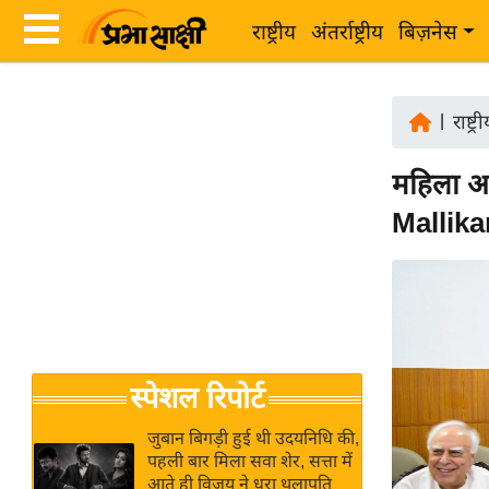
राष्ट्रीय
अंतर्राष्ट्रीय
बिज़नेस
Latest
ता
News
|
राष्ट्र
ज़ा
in
ख
महिला आर
Hindi
ब
Mallika
र
Hindi
राष्ट्रीय
News
अंतर्राष्ट्रीय
Live
बिज़नेस
उद्योग
Breaking
स्पेशल रिपोर्ट
जगत
News in
विशेषज्ञ
Hindi
जुबान बिगड़ी हुई थी उदयनिधि की,
राय
पहली बार मिला सवा शेर, सत्ता में
आते ही विजय ने धरा थलापति