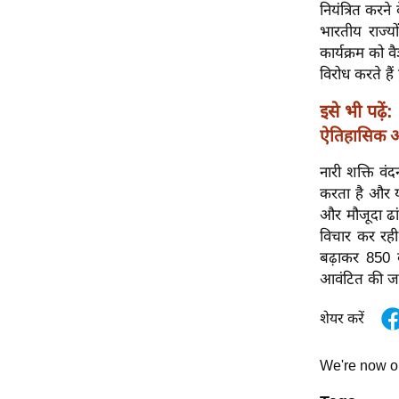
विश्लेषण
नियंत्रित करने
भारतीय राज्यो
ट्रेंडिंग
कार्यक्रम को 
विरोध करते ह
Q
u
इसे भी पढ़ें:
i
ऐतिहासिक अन
c
k
नारी शक्ति व
L
करता है और यह
i
और मौजूदा ढा
n
विचार कर रही 
k
बढ़ाकर 850 कर
s
आवंटित की जा
विधानसभा
शेयर करें
चुनाव
फोटो
We're now 
वीडियो