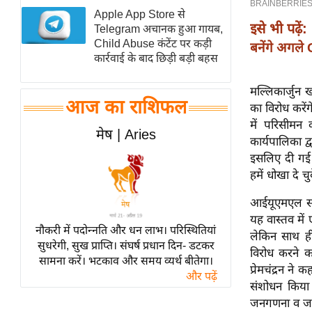
Apple App Store से
स्तंभ
इसे भी पढ़ें:
Telegram अचानक हुआ गायब,
एम.
Child Abuse कंटेंट पर कड़ी
बनेंगे अगले
आर.
कार्रवाई के बाद छिड़ी बड़ी बहस
आई.
मल्लिकार्जुन
चाय पर
आज का राशिफल
का विरोध करें
समीक्षा
में परिसीमन 
मेष | Aries
धर्म
कार्यपालिका द्
इसलिए दी गई 
ज्योतिष
हमें धोखा दे चुक
प्रभु
महिमा/
आईयूएमएल सां
धर्मस्थल
यह वास्तव में
नौकरी में पदोन्नति और धन लाभ। परिस्थितियां
लेकिन साथ ह
व्रत
सुधरेगी, सुख प्राप्ति। संघर्ष प्रधान दिन- डटकर
विरोध करने क
त्योहार
सामना करें। भटकाव और समय व्यर्थ बीतेगा।
प्रेमचंद्रन न
और पढ़ें
राशिफल
संशोधन किया
विशेष
जनगणना व जनस