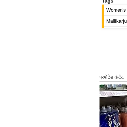
Tags
ऑडियो
Women's R
इंफ़ोग्राफ़िक
Mallikarj
राज्यों से
शहरों से
वेब स्टोरी
कार्टून
Short
Videos
iOS App
About us
Contact Editor
Advertise
Privacy Policy
Grievance
Redressal