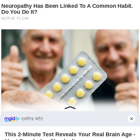
c
y
G
r
i
e
v
a
n
c
e
R
e
d
r
प्रमोटेड कंटेंट
e
s
This 2-Minute Test Reveals Your Real Brain Age -