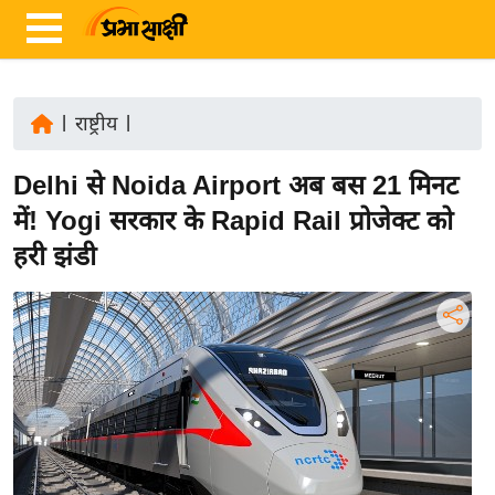
|
राष्ट्रीय
|
ता
Delhi से Noida Airport अब बस 21 मिनट
ज़ा
ख
में! Yogi सरकार के Rapid Rail प्रोजेक्ट को
ब
हरी झंडी
र
रा
ष्ट्री
य
अं
त
र्रा
ष्ट्री