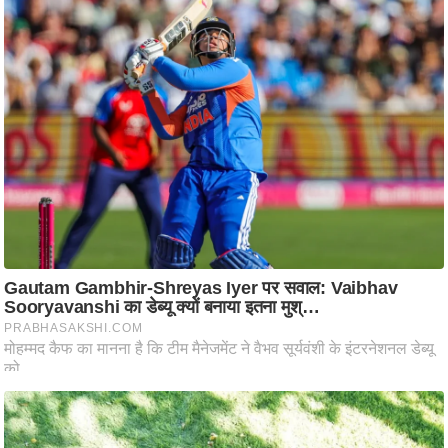
ष
ण
स
म
सा
म
यि
क
मा
तृ
भू
मि
स्तं
भ
ए
म
.