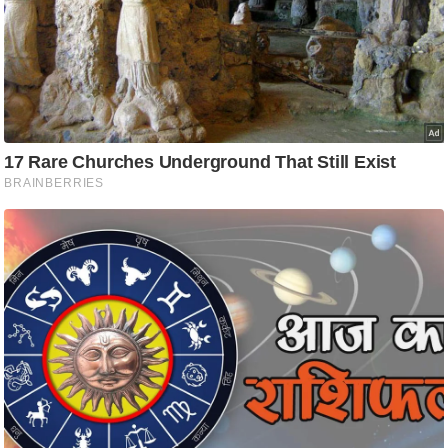
ति
ष
प्र
भु
म
हि
मा
/
ध
र्म
स्थ
ल
व्र
त
त्यो
हा
र