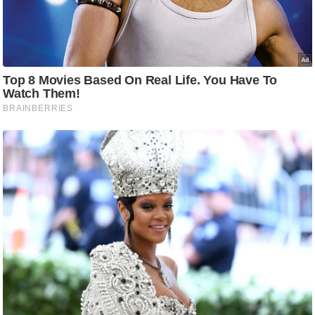
g
N
e
w
s
ला
इ
फ
स्टा
इ
ल
टे
क्नॉ
लॉ
जी
ब्यू
टी