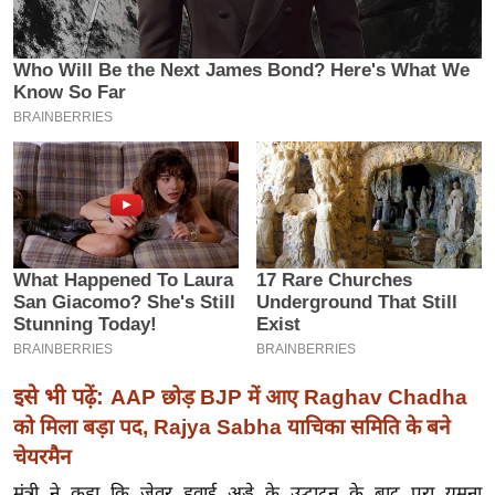
इ
म
ई
-
पे
प
र
मि
सा
ल
बे
मि
इसे भी पढ़ें:
AAP छोड़ BJP में आए Raghav Chadha
सा
को मिला बड़ा पद, Rajya Sabha याचिका समिति के बने
ल
चेयरमैन
श
मंत्री ने कहा कि जेवर हवाई अड्डे के उद्घाटन के बाद पूरा यमुना