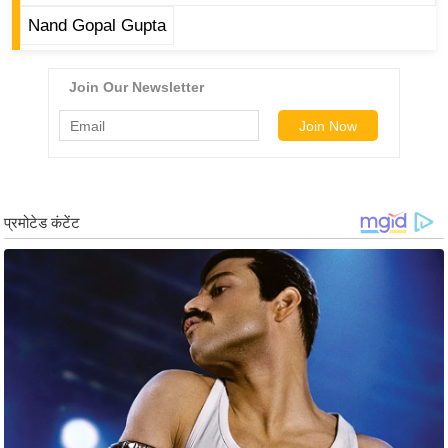
ड
Nand Gopal Gupta
हॉ
ली
वु
ड
फि
ल्म
स
मी
क्षा
B
r
e
a
k
i
n