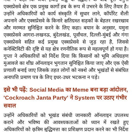
ख्सि
एक्सप्रेसवे क्षेत्र एक प्रमुख कार्गो हब के रूप में उभरने के लिए तैयार है।
य
उन्होंने अधिकारियों को कार्य संस्कृति में सुधार लाने, कॉर्पोरेट शैली
त
अपनाने और एक्सप्रेसवे के किनारे क्षतिग्रस्त सड़कों के बेहतर रखरखाव
यं
और मरम्मत सुनिश्चित करने के लिए कहा। बयान के अनुसार, यमुना
ग
एक्सप्रेसवे आगरा-लखनऊ, बुंदेलखंड, पूर्वांचल, दिल्ली-मुंबई और गंगा
इं
एक्सप्रेसवे सहित कई प्रमुख एक्सप्रेसवे से जुड़ रहा है, जिससे
कनेक्टिविटी की दृष्टि से यह क्षेत्र रणनीतिक रूप से महत्वपूर्ण हो गया है।
डि
गुप्ता ने अधिकारियों को निर्देश दिया कि किसानों को भूमि अधिग्रहण
या
मुआवजे का शीघ्र ऑनलाइन भुगतान सुनिश्चित किया जाए और एक ऐसी
सा
प्रणाली बनाई जाए जिसके तहत लोगों को नक्शे और भूखंडों से संबंधित
हि
अनापत्ति प्रमाण पत्र के लिए इधर-उधर भटकना न पड़े।
त्य
इसे भी पढ़ें:
ज
Social Media का Meme बना बड़ा आंदोलन,
ग
'Cockroach Janta Party' ने System पर उठाए गंभीर
त
सवाल
ऑ
उन्होंने अधिकारियों को भूखंड संबंधी जानकारी ऑनलाइन उपलब्ध
टो
कराने और भविष्य की आवश्यकताओं को ध्यान में रखते हुए
व
अधिकारियों को कृत्रिम बुद्धिमत्ता का प्रशिक्षण प्रदान करने का भी निर्देश