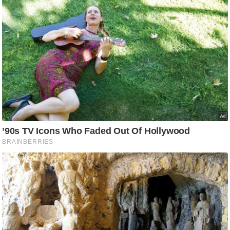
आ
र
.
आ
ई
.
चा
य
प
र
स
मी
क्षा
ध
र्म
ज्यो