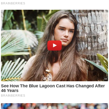
ट
ने
स
मं
त्रा
रि
ले
श
न
शि
प
रा
ज
नी
ति
वि
श्ले