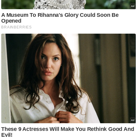
/
फै
श
न
घ
रे
लू
नु
स्खे
प
र्य
ट
न
स्थ
ल
फि