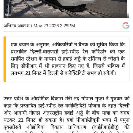
य
बि
ANI
ज़
अभिनय आकाश
। May 23 2026 3:29PM
ने
स
एक बयान के अनुसार, अधिकारियों ने बैठक को सूचित किया कि
उ
प्रस्तावित दिल्ली-वाराणसी हाई-स्पीड रेल कॉरिडोर को एक
द्यो
समर्पित स्टेशन के माध्यम से हवाई अड्डे के टर्मिनल से जोड़ने के
ग
लिए डीपीआर में भी प्रावधान किए गए हैं, जिससे भविष्य में
ज
लगभग 21 मिनट में दिल्ली से कनेक्टिविटी संभव हो सकेगी।
ग
त
वि
उत्तर प्रदेश के औद्योगिक विकास मंत्री नंद गोपाल गुप्ता ने गुरुवार को
शे
कहा कि प्रस्तावित हाई-स्पीड रेल कनेक्टिविटी योजना के तहत दिल्ली
ष
और आगामी नोएडा अंतरराष्ट्रीय हवाई अड्डे के बीच यात्रा का समय
ज्ञ
घटकर 21 मिनट हो सकता है। यहां पीआईसीयूपी भवन में यमुना
रा
एक्सप्रेसवे औद्योगिक विकास प्राधिकरण (वाईईआईडीए) की