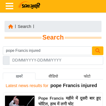
|
Search
|
ता
Search
ज़ा
ख
ब
र
रा
ष्ट्री
ख़बरें
वीडियो
फोटो
य
pope Francis injured
Latest
news results for
अं
त
Pope Francis महीने में दूसरी बार हुए
र्रा
चोटिल, हाथ में लगी चोट
ष्ट्री