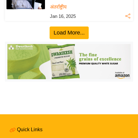
य
अंतर्राष्ट्रीय
बि
Jan 16, 2025
ज़
ने
Load More...
स
उ
द्यो
ग
ज
ग
त
वि
शे
ष
ज्ञ
Quick Links
रा