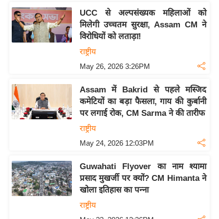
र्ल्ड
UCC से अल्पसंख्यक महिलाओं को
न्यू
मिलेगी उच्चतम सुरक्षा, Assam CM ने
ज
विरोधियों को लताड़ा!
ब्री
राष्ट्रीय
फ
May 26, 2026 3:26PM
म
नो
Assam में Bakrid से पहले मस्जिद
कमेटियों का बड़ा फैसला, गाय की कुर्बानी
रं
पर लगाई रोक, CM Sarma ने की तारीफ
ज
न
राष्ट्रीय
ज
May 24, 2026 12:03PM
ग
त
Guwahati Flyover का नाम श्यामा
प्रसाद मुखर्जी पर क्यों? CM Himanta ने
बॉ
खोला इतिहास का पन्ना
ली
राष्ट्रीय
वु