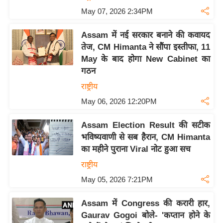
May 07, 2026 2:34PM
C
o
Assam में नई सरकार बनाने की कवायद
n
तेज, CM Himanta ने सौंपा इस्तीफा, 11
t
May के बाद होगा New Cabinet का
a
गठन
c
राष्ट्रीय
t
May 06, 2026 12:20PM
E
d
Assam Election Result की सटीक
i
भविष्यवाणी से सब हैरान, CM Himanta
t
का महीने पुराना Viral नोट हुआ सच
o
राष्ट्रीय
r
May 05, 2026 7:21PM
A
d
Assam में Congress की करारी हार,
v
Gaurav Gogoi बोले- 'कप्तान होने के