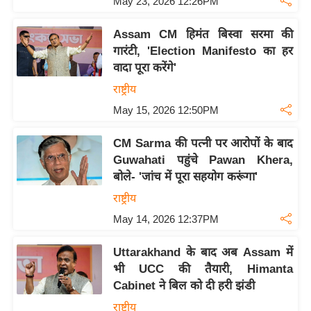
ड
May 23, 2026 12:26PM
हॉ
Assam CM हिमंत बिस्वा सरमा की
ली
गारंटी, 'Election Manifesto का हर
वु
वादा पूरा करेंगे'
ड
राष्ट्रीय
फि
May 15, 2026 12:50PM
ल्म
स
CM Sarma की पत्नी पर आरोपों के बाद
मी
Guwahati पहुंचे Pawan Khera,
क्षा
बोले- 'जांच में पूरा सहयोग करूंगा'
B
राष्ट्रीय
r
May 14, 2026 12:37PM
e
a
Uttarakhand के बाद अब Assam में
k
भी UCC की तैयारी, Himanta
i
Cabinet ने बिल को दी हरी झंडी
n
राष्ट्रीय