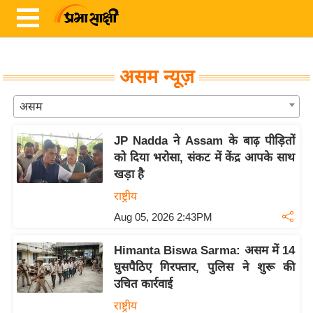
असम न्यूज़
ता
असम
ज़ा
ख
JP Nadda ने Assam के बाढ़ पीड़ितों
ब
को दिया भरोसा, संकट में केंद्र आपके साथ
र
खड़ा है
राष्ट्रीय
रा
ष्ट्री
Aug 05, 2026 2:43PM
य
Himanta Biswa Sarma: असम में 14
अं
घुसपैठिए गिरफ्तार, पुलिस ने शुरू की
त
उचित कार्रवाई
र्रा
राष्ट्रीय
ष्ट्री