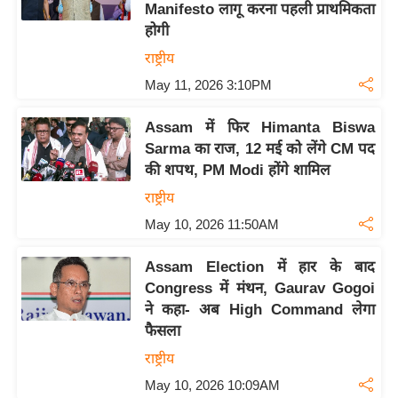
Manifesto लागू करना पहली प्राथमिकता
/
होगी
फै
राष्ट्रीय
श
न
May 11, 2026 3:10PM
घ
Assam में फिर Himanta Biswa
रे
Sarma का राज, 12 मई को लेंगे CM पद
लू
की शपथ, PM Modi होंगे शामिल
नु
राष्ट्रीय
स्खे
May 10, 2026 11:50AM
प
र्य
Assam Election में हार के बाद
ट
Congress में मंथन, Gaurav Gogoi
न
ने कहा- अब High Command लेगा
स्थ
फैसला
ल
राष्ट्रीय
फि
May 10, 2026 10:09AM