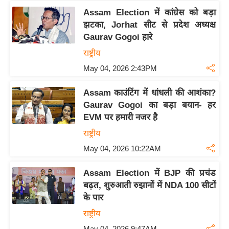
ह
Assam Election में कांग्रेस को बड़ा
रों
झटका, Jorhat सीट से प्रदेश अध्यक्ष
से
Gaurav Gogoi हारे
वे
राष्ट्रीय
ब
May 04, 2026 2:43PM
स्टो
री
Assam काउंटिंग में धांधली की आशंका?
का
Gaurav Gogoi का बड़ा बयान- हर
र्टू
EVM पर हमारी नजर है
न
राष्ट्रीय
S
May 04, 2026 10:22AM
h
o
Assam Election में BJP की प्रचंड
बढ़त, शुरुआती रुझानों में NDA 100 सीटों
r
के पार
t
V
राष्ट्रीय
i
May 04, 2026 9:47AM