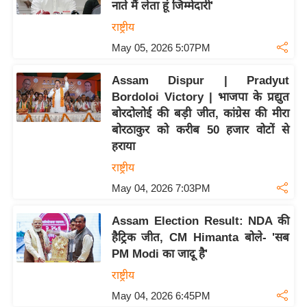
e
नाते मैं लेता हूं जिम्मेदारी'
r
राष्ट्रीय
t
May 05, 2026 5:07PM
i
s
Assam Dispur | Pradyut
e
Bordoloi Victory | भाजपा के प्रद्युत
P
बोरदोलोई की बड़ी जीत, कांग्रेस की मीरा
r
बोरठाकुर को करीब 50 हजार वोटों से
हराया
i
v
राष्ट्रीय
a
May 04, 2026 7:03PM
c
y
Assam Election Result: NDA की
P
हैट्रिक जीत, CM Himanta बोले- 'सब
PM Modi का जादू है'
o
l
राष्ट्रीय
i
May 04, 2026 6:45PM