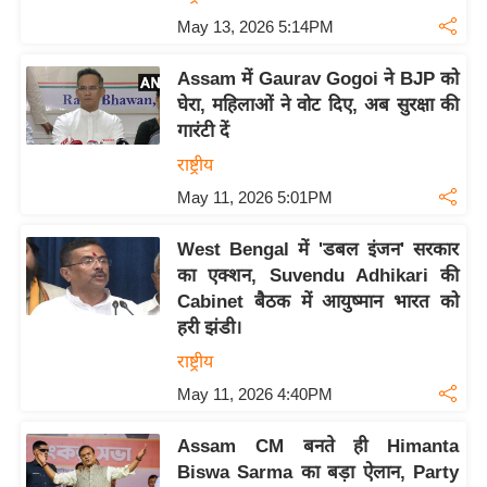
g
May 13, 2026 5:14PM
N
e
Assam में Gaurav Gogoi ने BJP को
w
घेरा, महिलाओं ने वोट दिए, अब सुरक्षा की
s
गारंटी दें
ला
राष्ट्रीय
इ
May 11, 2026 5:01PM
फ
स्टा
West Bengal में 'डबल इंजन' सरकार
इ
का एक्शन, Suvendu Adhikari की
ल
Cabinet बैठक में आयुष्मान भारत को
हरी झंडी।
टे
क्नॉ
राष्ट्रीय
लॉ
May 11, 2026 4:40PM
जी
Assam CM बनते ही Himanta
ब्यू
Biswa Sarma का बड़ा ऐलान, Party
टी