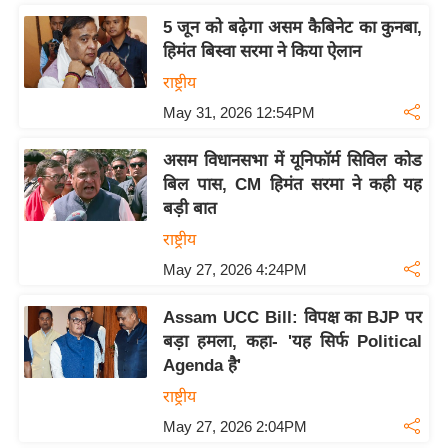
ख्सि
5 जून को बढ़ेगा असम कैबिनेट का कुनबा,
य
हिमंत बिस्वा सरमा ने किया ऐलान
त
राष्ट्रीय
यं
May 31, 2026 12:54PM
ग
इं
असम विधानसभा में यूनिफॉर्म सिविल कोड
डि
बिल पास, CM हिमंत सरमा ने कही यह
या
बड़ी बात
सा
राष्ट्रीय
हि
May 27, 2026 4:24PM
त्य
ज
Assam UCC Bill: विपक्ष का BJP पर
ग
बड़ा हमला, कहा- 'यह सिर्फ Political
त
Agenda है'
ऑ
राष्ट्रीय
टो
May 27, 2026 2:04PM
व