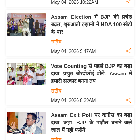
s
May 04, 2026 10:22AM
a
l
Assam Election में BJP की प्रचंड
बढ़त, शुरुआती रुझानों में NDA 100 सीटों
C
के पार
o
राष्ट्रीय
d
e
May 04, 2026 9:47AM
O
Vote Counting से पहले BJP का बड़ा
f
दावा, प्रद्युत बोरदोलोई बोले- Assam में
E
हमारी सरकार बनना तय
t
h
राष्ट्रीय
i
May 04, 2026 8:29AM
c
Assam Exit Poll पर कांग्रेस का बड़ा
s
दावा, कहा- BJP के माहौल बनाने वाले
R
जाल में नहीं फंसेंगे
S
राष्ट्रीय