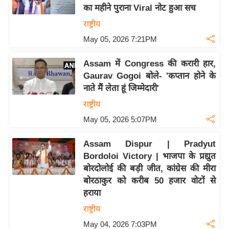
e
का महीने पुराना Viral नोट हुआ सच
l
राष्ट्रीय
L
May 05, 2026 7:21PM
o
k
Assam में Congress की करारी हार,
s
Gaurav Gogoi बोले- 'कप्तान होने के
a
नाते मैं लेता हूं जिम्मेदारी'
b
राष्ट्रीय
h
May 05, 2026 5:07PM
a
c
Assam Dispur | Pradyut
h
Bordoloi Victory | भाजपा के प्रद्युत
u
बोरदोलोई की बड़ी जीत, कांग्रेस की मीरा
n
बोरठाकुर को करीब 50 हजार वोटों से
a
हराया
v
राष्ट्रीय
A
May 04, 2026 7:03PM