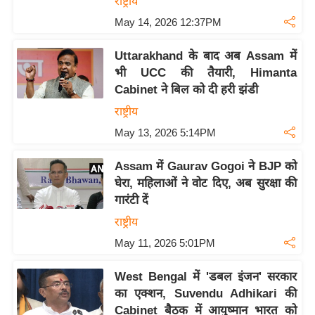
राष्ट्रीय
आ
May 14, 2026 12:37PM
र
.
Uttarakhand के बाद अब Assam में
आ
भी UCC की तैयारी, Himanta
ई
Cabinet ने बिल को दी हरी झंडी
.
राष्ट्रीय
चा
May 13, 2026 5:14PM
य
प
Assam में Gaurav Gogoi ने BJP को
घेरा, महिलाओं ने वोट दिए, अब सुरक्षा की
र
गारंटी दें
स
मी
राष्ट्रीय
क्षा
May 11, 2026 5:01PM
ध
West Bengal में 'डबल इंजन' सरकार
र्म
का एक्शन, Suvendu Adhikari की
ज्यो
Cabinet बैठक में आयुष्मान भारत को