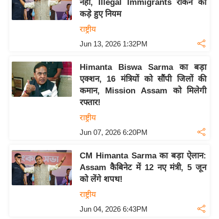
नहीं, Illegal Immigrants रोकने को
इ
कड़े हुए नियम
म
राष्ट्रीय
ई
Jun 13, 2026 1:32PM
-
पे
Himanta Biswa Sarma का बड़ा
प
एक्शन, 16 मंत्रियों को सौंपी जिलों की
र
कमान, Mission Assam को मिलेगी
रफ्तार!
मि
राष्ट्रीय
सा
ल
Jun 07, 2026 6:20PM
CM Himanta Sarma का बड़ा ऐलान:
बे
Assam कैबिनेट में 12 नए मंत्री, 5 जून
मि
को लेंगे शपथ!
सा
ल
राष्ट्रीय
Jun 04, 2026 6:43PM
श