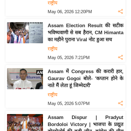
राष्ट्रीय
i
May 06, 2026 12:20PM
c
k
Assam Election Result की सटीक
L
भविष्यवाणी से सब हैरान, CM Himanta
i
का महीने पुराना Viral नोट हुआ सच
n
k
राष्ट्रीय
s
May 05, 2026 7:21PM
वि
Assam में Congress की करारी हार,
धा
Gaurav Gogoi बोले- 'कप्तान होने के
न
नाते मैं लेता हूं जिम्मेदारी'
स
राष्ट्रीय
भा
May 05, 2026 5:07PM
चु
ना
Assam Dispur | Pradyut
व
Bordoloi Victory | भाजपा के प्रद्युत
फो