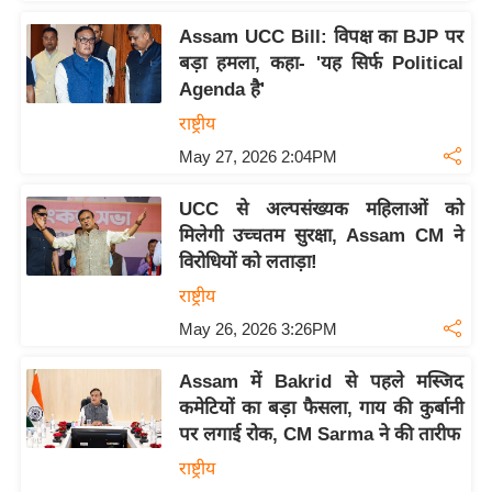
ट
ने
Assam UCC Bill: विपक्ष का BJP पर
स
बड़ा हमला, कहा- 'यह सिर्फ Political
मं
Agenda है'
त्रा
राष्ट्रीय
रि
May 27, 2026 2:04PM
ले
श
UCC से अल्पसंख्यक महिलाओं को
न
मिलेगी उच्चतम सुरक्षा, Assam CM ने
विरोधियों को लताड़ा!
शि
प
राष्ट्रीय
रा
May 26, 2026 3:26PM
ज
Assam में Bakrid से पहले मस्जिद
नी
कमेटियों का बड़ा फैसला, गाय की कुर्बानी
ति
पर लगाई रोक, CM Sarma ने की तारीफ
वि
राष्ट्रीय
श्ले