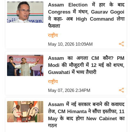
रा
Assam Election में हार के बाद
Congress में मंथन, Gaurav Gogoi
शि
ने कहा- अब High Command लेगा
फ
फैसला
ल
राष्ट्रीय
वि
शे
May 10, 2026 10:09AM
ष
Assam का अगला CM कौन? PM
वि
Modi की मौजूदगी में 12 मई को शपथ,
श्ले
Guwahati में भव्य तैयारी
ष
राष्ट्रीय
ण
May 07, 2026 2:34PM
ट्रें
डिं
Assam में नई सरकार बनाने की कवायद
ग
तेज, CM Himanta ने सौंपा इस्तीफा, 11
May के बाद होगा New Cabinet का
Q
गठन
u