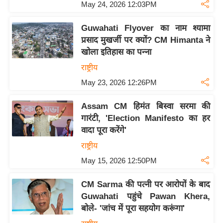
ष
May 24, 2026 12:03PM
ण
Guwahati Flyover का नाम श्यामा
स
प्रसाद मुखर्जी पर क्यों? CM Himanta ने
म
खोला इतिहास का पन्ना
सा
राष्ट्रीय
म
May 23, 2026 12:26PM
यि
क
Assam CM हिमंत बिस्वा सरमा की
मा
गारंटी, 'Election Manifesto का हर
तृ
वादा पूरा करेंगे'
भू
राष्ट्रीय
मि
May 15, 2026 12:50PM
स्तं
भ
CM Sarma की पत्नी पर आरोपों के बाद
ए
Guwahati पहुंचे Pawan Khera,
बोले- 'जांच में पूरा सहयोग करूंगा'
म
.