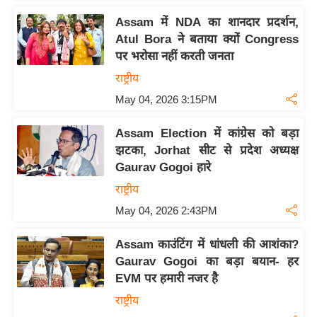
c
y
Assam में NDA का शानदार प्रदर्शन,
Atul Bora ने बताया क्यों Congress
G
पर भरोसा नहीं करती जनता
r
i
राष्ट्रीय
e
May 04, 2026 3:15PM
v
a
Assam Election में कांग्रेस को बड़ा
झटका, Jorhat सीट से प्रदेश अध्यक्ष
n
Gaurav Gogoi हारे
c
e
राष्ट्रीय
R
May 04, 2026 2:43PM
e
d
Assam काउंटिंग में धांधली की आशंका?
Gaurav Gogoi का बड़ा बयान- हर
r
EVM पर हमारी नजर है
e
s
राष्ट्रीय