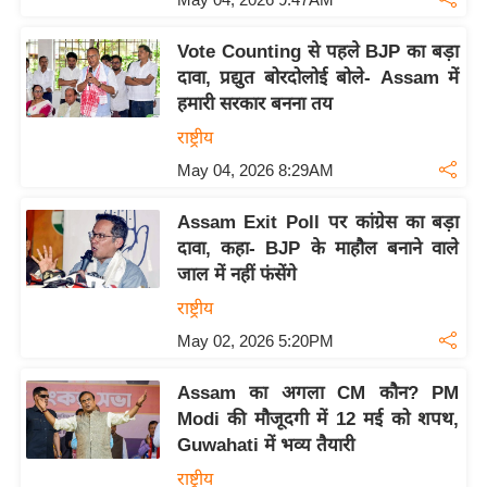
d
e
Vote Counting से पहले BJP का बड़ा
दावा, प्रद्युत बोरदोलोई बोले- Assam में
o
हमारी सरकार बनना तय
s
राष्ट्रीय
i
O
May 04, 2026 8:29AM
S
Assam Exit Poll पर कांग्रेस का बड़ा
A
दावा, कहा- BJP के माहौल बनाने वाले
p
जाल में नहीं फंसेंगे
p
राष्ट्रीय
A
May 02, 2026 5:20PM
b
o
Assam का अगला CM कौन? PM
u
Modi की मौजूदगी में 12 मई को शपथ,
t
Guwahati में भव्य तैयारी
u
राष्ट्रीय
s