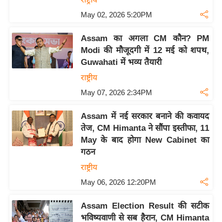
S
May 02, 2026 5:20PM
O
u
Assam का अगला CM कौन? PM
r
Modi की मौजूदगी में 12 मई को शपथ,
T
Guwahati में भव्य तैयारी
e
राष्ट्रीय
a
May 07, 2026 2:34PM
m
E
Assam में नई सरकार बनाने की कवायद
x
तेज, CM Himanta ने सौंपा इस्तीफा, 11
p
May के बाद होगा New Cabinet का
e
गठन
r
राष्ट्रीय
t
May 06, 2026 12:20PM
P
a
Assam Election Result की सटीक
n
भविष्यवाणी से सब हैरान, CM Himanta