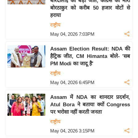
बोरदोलोई की बड़ी जीत, कांग्रेस की मीरा
टो
बोरठाकुर को करीब 50 हजार वोटों से
वी
हराया
डि
राष्ट्रीय
यो
May 04, 2026 7:03PM
ऑ
डि
Assam Election Result: NDA की
हैट्रिक जीत, CM Himanta बोले- 'सब
यो
PM Modi का जादू है'
इं
राष्ट्रीय
फ़ो
ग्रा
May 04, 2026 6:45PM
फ़ि
Assam में NDA का शानदार प्रदर्शन,
क
Atul Bora ने बताया क्यों Congress
रा
पर भरोसा नहीं करती जनता
ज्यों
राष्ट्रीय
से
May 04, 2026 3:15PM
श