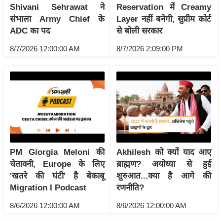
ट
Shivani Sehrawat ने
Reservation में Creamy
ने
संभाला Army Chief के
Layer नहीं बनेगी, सुप्रीम कोर्ट
स
ADC का पद
से बोली सरकार
मं
8/7/2026 12:00:00 AM
8/7/2026 2:09:00 PM
त्रा
रि
ले
श
न
शि
प
रा
PM Giorgia Meloni की
Akhilesh को क्यों याद आए
ज
चेतावनी, Europe के लिए
ब्राह्मण? अयोध्या से हुई
नी
'खतरे की घंटी' है बेकाबू
शुरुआत...क्या है आगे की
ति
Migration I Podcast
रणनीति?
वि
8/6/2026 12:00:00 AM
8/6/2026 12:00:00 AM
श्ले