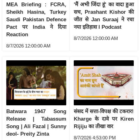
ड
MEA Briefing : FCRA,
'मैं अभी जिंदा हूं' का वादा हुआ
हॉ
Sheikh Hasina, Turkey
सच, Prashant Kishor की
ली
Saudi Pakistan Defence
जीत से Jan Suraaj ने रचा
वु
Pact पर India ने दिया
नया इतिहास I Podcast
ड
Reaction
8/7/2026 12:00:00 AM
फि
8/7/2026 12:00:00 AM
ल्म
स
मी
क्षा
B
r
e
a
Batwara 1947 Song
संसद में सत्ता-विपक्ष की टकरार!
k
Release | Tabassum
Kharge के दावे पर Kiren
Song | Ali Fazal | Sunny
Rijiju का तीखा वार
i
deol- Preity Zinta
n
8/7/2026 4:53:00 PM