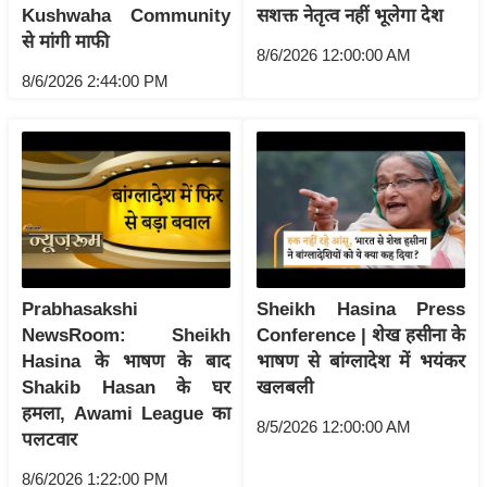
ति
Kushwaha Community
सशक्त नेतृत्व नहीं भूलेगा देश
ष
से मांगी माफी
8/6/2026 12:00:00 AM
प्र
8/6/2026 2:44:00 PM
भु
म
हि
मा
/
ध
र्म
स्थ
Prabhasakshi
Sheikh Hasina Press
ल
NewsRoom: Sheikh
Conference | शेख हसीना के
व्र
Hasina के भाषण के बाद
भाषण से बांग्लादेश में भयंकर
त
Shakib Hasan के घर
खलबली
हमला, Awami League का
त्यो
8/5/2026 12:00:00 AM
पलटवार
हा
र
8/6/2026 1:22:00 PM