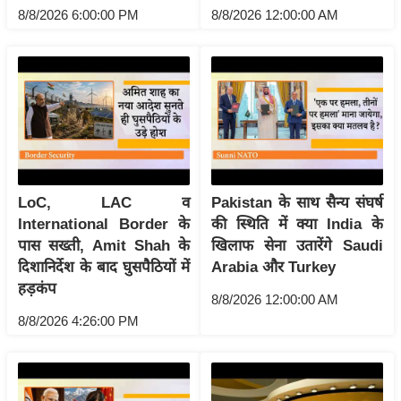
ख्सि
8/8/2026 6:00:00 PM
8/8/2026 12:00:00 AM
य
त
यं
ग
इं
डि
या
सा
LoC, LAC व
Pakistan के साथ सैन्य संघर्ष
International Border के
की स्थिति में क्या India के
हि
पास सख्ती, Amit Shah के
खिलाफ सेना उतारेंगे Saudi
त्य
दिशानिर्देश के बाद घुसपैठियों में
Arabia और Turkey
ज
हड़कंप
ग
8/8/2026 12:00:00 AM
त
8/8/2026 4:26:00 PM
ऑ
टो
व