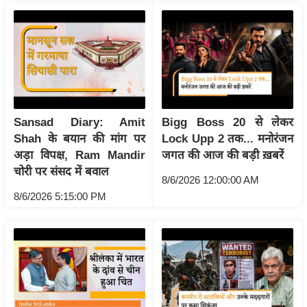
ष
ण
स
म
सा
म
यि
Sansad Diary: Amit
Bigg Boss 20 से लेकर
क
Shah के बयान की मांग पर
Lock Upp 2 तक... मनोरंजन
अड़ा विपक्ष, Ram Mandir
जगत की आज की बड़ी ख़बरें
मा
चोरी पर संसद में बवाल
तृ
8/6/2026 12:00:00 AM
भू
8/6/2026 5:15:00 PM
मि
स्तं
भ
ए
म
.