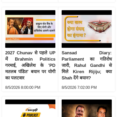
रा
शि
फ
ल
वि
शे
ष
2027 Chunav से पहले UP
Sansad Diary:
वि
में Brahmin Politics
Parliament का गतिरोध
श्ले
गरमाई, अखिलेश के 'PD
जारी, Rahul Gandhi से
ष
मतलब पंडित' बयान पर योगी
मिले Kiren Rijiju; क्या
ण
का पलटवार
Shah देंगे बयान?
ट्रें
8/5/2026 8:00:00 PM
8/5/2026 7:02:00 PM
डिं
ग
Q
u