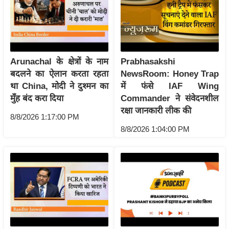
र्ल्ड
न्यू
ज
ब्री
Arunachal के क्षेत्रों के नाम
Prabhasakshi
फ
बदलने का ऐलान करता रहता
NewsRoom: Honey Trap
म
था China, मोदी ने दुश्मन का
में फंसे IAF Wing
नो
मुँह बंद करा दिया
Commander ने संवेदनशील
रं
रक्षा जानकारी लीक की
8/8/2026 1:17:00 PM
ज
8/8/2026 1:04:00 PM
न
ज
ग
त
बॉ
ली
वु