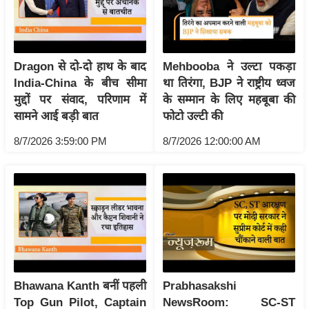
/
फै
श
न
Dragon से दो-दो हाथ के बाद
Mehbooba ने उल्टा पकड़ा
India-China के बीच सीमा
था तिरंगा, BJP ने राष्ट्रीय ध्वज
घ
मुद्दों पर संवाद, परिणाम में
के सम्मान के लिए महबूबा की
रे
सामने आई बड़ी बात
फोटो उल्टी की
लू
नु
8/7/2026 3:59:00 PM
8/7/2026 12:00:00 AM
स्खे
प
र्य
ट
न
स्थ
ल
Bhawana Kanth बनीं पहली
Prabhasakshi
फि
Top Gun Pilot, Captain
NewsRoom: SC-ST