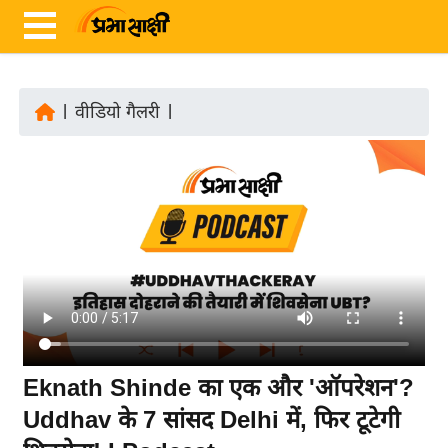
|
वीडियो गैलरी
|
ता
ज़ा
ख
ब
र
रा
ष्ट्री
य
अं
Eknath Shinde का एक और 'ऑपरेशन'?
त
Uddhav के 7 सांसद Delhi में, फिर टूटेगी
र्रा
ष्ट्री