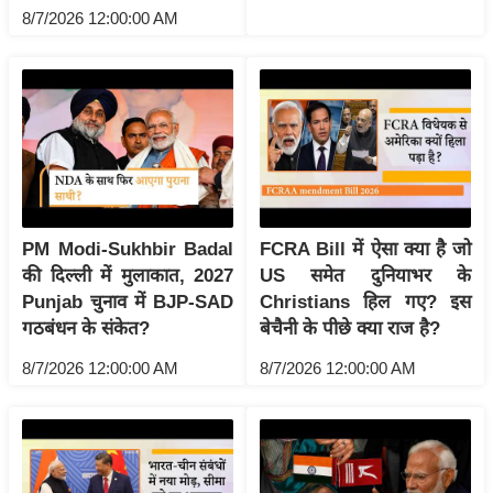
g
8/7/2026 12:00:00 AM
N
e
w
s
ला
इ
फ
स्टा
PM Modi-Sukhbir Badal
FCRA Bill में ऐसा क्या है जो
इ
की दिल्ली में मुलाकात, 2027
US समेत दुनियाभर के
ल
Punjab चुनाव में BJP-SAD
Christians हिल गए? इस
गठबंधन के संकेत?
बेचैनी के पीछे क्या राज है?
टे
क्नॉ
8/7/2026 12:00:00 AM
8/7/2026 12:00:00 AM
लॉ
जी
ब्यू
टी