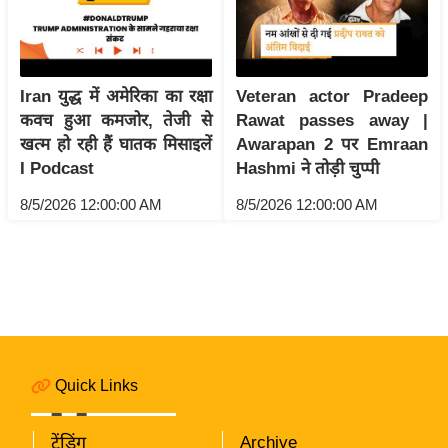
i
c
k
L
Iran युद्ध में अमेरिका का रक्षा
Veteran actor Pradeep
i
कवच हुआ कमजोर, तेजी से
Rawat passes away |
n
खत्म हो रही हैं घातक मिसाइलें
Awarapan 2 पर Emraan
k
I Podcast
Hashmi ने तोड़ी चुप्पी
s
8/5/2026 12:00:00 AM
8/5/2026 12:00:00 AM
वि
धा
न
स
भा
चु
ना
Quick Links
व
फो
ट्रेंडिंग
Archive