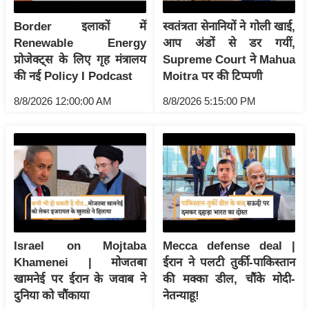
इ
Border इलाकों में
स्वतंत्रता सेनानियों ने गोली खाई,
म
Renewable Energy
आप अंडों से डर गयीं,
ई
प्रोजेक्ट्स के लिए गृह मंत्रालय
Supreme Court ने Mahua
-
की नई Policy I Podcast
Moitra पर की टिप्पणी
पे
8/8/2026 12:00:00 AM
8/8/2026 5:15:00 PM
प
र
मि
सा
ल
बे
मि
Israel on Mojtaba
Mecca defense deal |
सा
Khamenei | मोजतबा
ईरान ने पलटी तुर्की-पाकिस्तान
ल
खामनेई पर ईरान के जवाब ने
की मक्का डील, चौंके मोदी-
दुनिया को चौंकाया
नेतन्याहू!
श