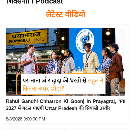
शिवसेना! I Podcast
य
लेटेस्ट वीडियो
बि
ज़
ने
स
उ
द्यो
ग
ज
ग
त
वि
Rahul Gandhi Chhatron Ki Goonj in Prayagraj, क्या
शे
2027 में बदल पाएगी Uttar Pradesh की सियासी तस्वीर
ष
ज्ञ
8/8/2026 9:00:00 PM
रा