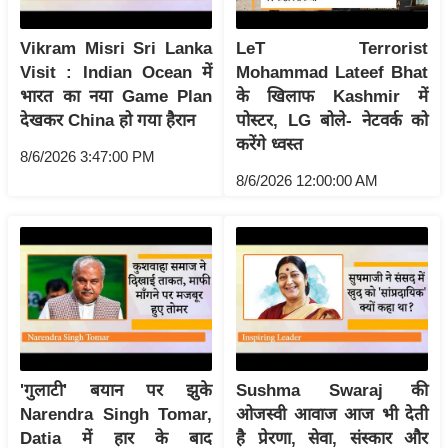
आ
Vikram Misri Sri Lanka
LeT Terrorist
र
Visit : Indian Ocean में
Mohammad Lateef Bhat
.
भारत का नया Game Plan
के खिलाफ Kashmir में
आ
देखकर China हो गया हैरान
पोस्टर, LG बोले- नेटवर्क को
ई
करेंगे ध्वस्त
.
8/6/2026 3:47:00 PM
8/6/2026 12:00:00 AM
चा
य
प
र
स
मी
क्षा
ध
'गुलाटी' बयान पर झुके
Sushma Swaraj की
र्म
Narendra Singh Tomar,
ओजस्वी आवाज आज भी देती
ज्यो
Datia में हार के बाद
है प्रेरणा, सेवा, संस्कार और