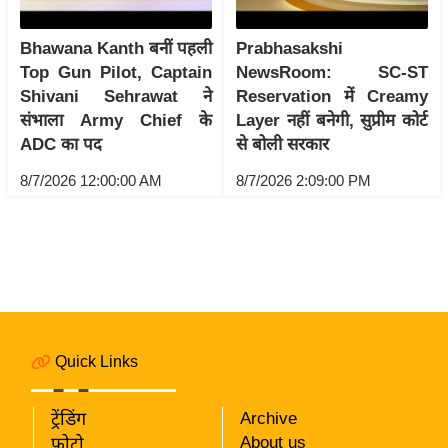
i
c
Bhawana Kanth बनीं पहली
Prabhasakshi
k
Top Gun Pilot, Captain
NewsRoom: SC-ST
L
Shivani Sehrawat ने
Reservation में Creamy
i
संभाला Army Chief के
Layer नहीं बनेगी, सुप्रीम कोर्ट
n
ADC का पद
से बोली सरकार
k
8/7/2026 12:00:00 AM
8/7/2026 2:09:00 PM
s
वि
धा
न
स
भा
चु
Quick Links
ना
व
ट्रेंडिंग
Archive
फो
About us
फोटो