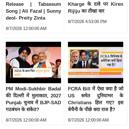
ति
Release | Tabassum
Kharge के दावे पर Kiren
ष
Song | Ali Fazal | Sunny
Rijiju का तीखा वार
deol- Preity Zinta
प्र
8/7/2026 4:53:00 PM
भु
8/7/2026 12:00:00 AM
म
हि
मा
/
ध
र्म
स्थ
ल
PM Modi-Sukhbir Badal
FCRA Bill में ऐसा क्या है जो
व्र
की दिल्ली में मुलाकात, 2027
US समेत दुनियाभर के
त
Punjab चुनाव में BJP-SAD
Christians हिल गए? इस
गठबंधन के संकेत?
बेचैनी के पीछे क्या राज है?
त्यो
हा
8/7/2026 12:00:00 AM
8/7/2026 12:00:00 AM
र