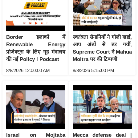
/
फै
श
न
Border इलाकों में
स्वतंत्रता सेनानियों ने गोली खाई,
घ
Renewable Energy
आप अंडों से डर गयीं,
रे
प्रोजेक्ट्स के लिए गृह मंत्रालय
Supreme Court ने Mahua
लू
की नई Policy I Podcast
Moitra पर की टिप्पणी
नु
8/8/2026 12:00:00 AM
8/8/2026 5:15:00 PM
स्खे
प
र्य
ट
न
स्थ
ल
फि
Israel on Mojtaba
Mecca defense deal |