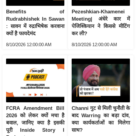
इ
Benefits of
Pezeshkian-Khamenei
म
Rudrabhishek In Sawan
Meeting| अंधेरे कार में
ई
: सावन में रुद्राभिषेक करवाना
पेजिश्कियान ने किससे मीटिंग
-
क्यों है फायदेमंद
कर ली?
पे
8/10/2026 12:00:00 AM
8/10/2026 12:00:00 AM
प
र
मि
सा
ल
बे
मि
FCRA Amendment Bill
Channi गुट से मिली चुनौती के
सा
2026 को लेकर क्यों मचा है
बाद Warring का बड़ा दांव,
ल
बवाल, जानिए क्या है इसकी
क्या कार्यकर्ताओं का मिलेगा
पूरी Inside Story I
साथ?
श