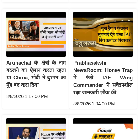
ष
ण
स
म
सा
म
यि
क
Arunachal के क्षेत्रों के नाम
Prabhasakshi
बदलने का ऐलान करता रहता
NewsRoom: Honey Trap
मा
था China, मोदी ने दुश्मन का
में फंसे IAF Wing
तृ
मुँह बंद करा दिया
Commander ने संवेदनशील
भू
रक्षा जानकारी लीक की
मि
8/8/2026 1:17:00 PM
8/8/2026 1:04:00 PM
स्तं
भ
ए
म
.