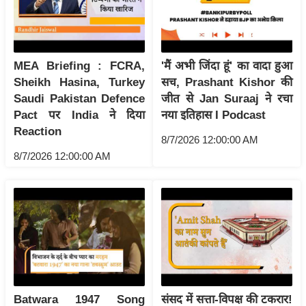
आ
र
.
MEA Briefing : FCRA,
'मैं अभी जिंदा हूं' का वादा हुआ
आ
Sheikh Hasina, Turkey
सच, Prashant Kishor की
ई
Saudi Pakistan Defence
जीत से Jan Suraaj ने रचा
.
Pact पर India ने दिया
नया इतिहास I Podcast
चा
Reaction
8/7/2026 12:00:00 AM
य
8/7/2026 12:00:00 AM
प
र
स
मी
क्षा
ध
र्म
ज्यो
Batwara 1947 Song
संसद में सत्ता-विपक्ष की टकरार!