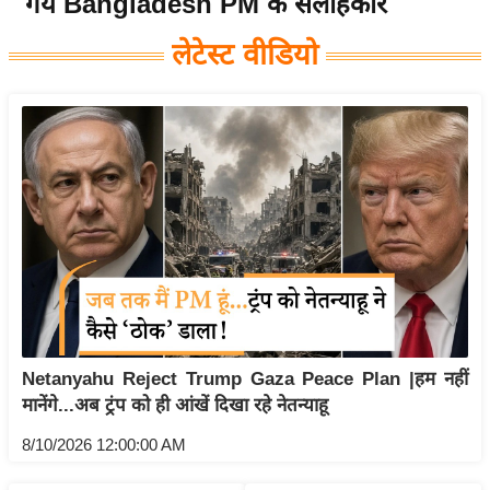
गये Bangladesh PM के सलाहकार
य
लेटेस्ट वीडियो
बि
ज़
ने
स
उ
द्यो
ग
ज
ग
त
वि
Netanyahu Reject Trump Gaza Peace Plan |हम नहीं
शे
मानेंगे...अब ट्रंप को ही आंखें दिखा रहे नेतन्याहू
ष
ज्ञ
8/10/2026 12:00:00 AM
रा