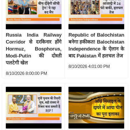
र्ल्ड
न्यू
ज
ब्री
Russia India Railway
Republic of Balochistan
फ
Corridor से दरकिनार होंगे
बनेगा हकीकत! Balochistan
म
Hormuz, Bosphorus,
Independence के ऐलान के
नो
Modi-Putin की दोस्ती
बाद Pakistan में हलचल तेज
रं
पलटेगी खेल
8/10/2026 4:01:00 PM
ज
8/10/2026 8:00:00 PM
न
ज
ग
त
बॉ
ली
वु