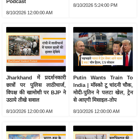
Podcast
ख्सि
8/10/2026 5:24:00 PM
य
8/10/2026 12:00:00 AM
त
यं
ग
इं
डि
या
सा
Jharkhand में प्रदर्शनकारी
Putin Wants Train To
हि
छात्रों पर पुलिस लाठीचार्ज,
India | मॉस्को टू चांदनी चौक,
त्य
विपक्ष की खामोशी पर BJP ने
मोदी-पुतिन ने पलटा खेल, ट्रेन
ज
उठाये तीखे सवाल
से आएगी मिसाइल-तोप
ग
त
8/10/2026 12:00:00 AM
8/10/2026 12:00:00 AM
ऑ
टो
व