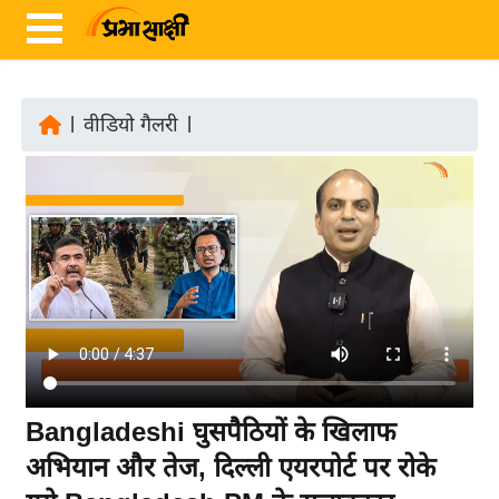
|
वीडियो गैलरी
|
ता
ज़ा
ख
ब
र
रा
ष्ट्री
य
अं
Bangladeshi घुसपैठियों के खिलाफ
त
अभियान और तेज, दिल्ली एयरपोर्ट पर रोके
र्रा
ष्ट्री