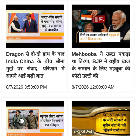
रा
शि
फ
ल
वि
शे
ष
Dragon से दो-दो हाथ के बाद
Mehbooba ने उल्टा पकड़ा
India-China के बीच सीमा
था तिरंगा, BJP ने राष्ट्रीय ध्वज
वि
मुद्दों पर संवाद, परिणाम में
के सम्मान के लिए महबूबा की
श्ले
सामने आई बड़ी बात
फोटो उल्टी की
ष
ण
8/7/2026 3:59:00 PM
8/7/2026 12:00:00 AM
ट्रें
डिं
ग
Q
u