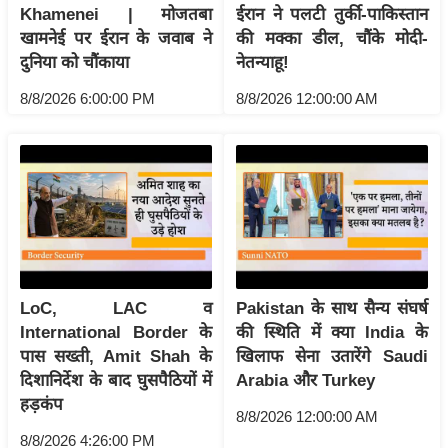
ट
Khamenei | मोजतबा
ईरान ने पलटी तुर्की-पाकिस्तान
ने
खामनेई पर ईरान के जवाब ने
की मक्का डील, चौंके मोदी-
स
दुनिया को चौंकाया
नेतन्याहू!
मं
8/8/2026 6:00:00 PM
8/8/2026 12:00:00 AM
त्रा
रि
ले
श
न
शि
प
रा
LoC, LAC व
Pakistan के साथ सैन्य संघर्ष
ज
International Border के
की स्थिति में क्या India के
नी
पास सख्ती, Amit Shah के
खिलाफ सेना उतारेंगे Saudi
ति
दिशानिर्देश के बाद घुसपैठियों में
Arabia और Turkey
हड़कंप
वि
8/8/2026 12:00:00 AM
श्ले
8/8/2026 4:26:00 PM