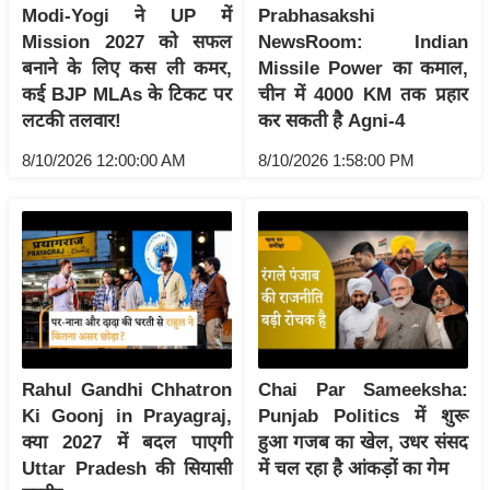
ड
Modi-Yogi ने UP में
Prabhasakshi
हॉ
Mission 2027 को सफल
NewsRoom: Indian
ली
बनाने के लिए कस ली कमर,
Missile Power का कमाल,
वु
कई BJP MLAs के टिकट पर
चीन में 4000 KM तक प्रहार
ड
लटकी तलवार!
कर सकती है Agni-4
फि
8/10/2026 12:00:00 AM
8/10/2026 1:58:00 PM
ल्म
स
मी
क्षा
B
r
e
a
Rahul Gandhi Chhatron
Chai Par Sameeksha:
k
Ki Goonj in Prayagraj,
Punjab Politics में शुरू
क्या 2027 में बदल पाएगी
हुआ गजब का खेल, उधर संसद
i
Uttar Pradesh की सियासी
में चल रहा है आंकड़ों का गेम
n