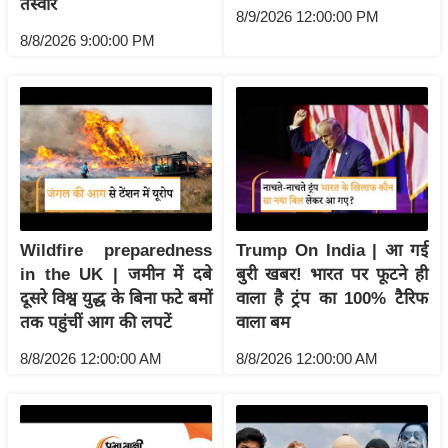
तस्वीर
g
8/9/2026 12:00:00 PM
N
8/8/2026 9:00:00 PM
e
w
s
ला
इ
फ
स्टा
इ
Wildfire preparedness
Trump On India | आ गई
ल
in the UK | जमीन में दबे
बुरी खबर! भारत पर फूटने ही
दूसरे विश्व युद्ध के बिना फटे बमों
वाला है ट्रंप का 100% टैरिफ
टे
तक पहुंचीं आग की लपटें
वाला बम
क्नॉ
लॉ
8/8/2026 12:00:00 AM
8/8/2026 12:00:00 AM
जी
ब्यू
टी