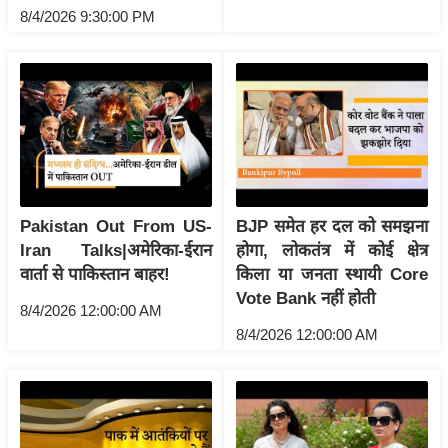
ष
8/4/2026 9:30:00 PM
ण
स
म
सा
म
यि
क
Pakistan Out From US-
BJP समेत हर दल को समझना
मा
Iran Talks|अमेरिका-ईरान
होगा, लोकतंत्र में कोई क्षेत्र
तृ
वार्ता से पाकिस्तान बाहर!
किला या जनता स्थायी Core
भू
Vote Bank नहीं होती
मि
8/4/2026 12:00:00 AM
8/4/2026 12:00:00 AM
स्तं
भ
ए
म
.