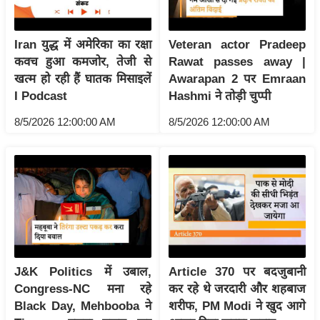
इ
म
Iran युद्ध में अमेरिका का रक्षा
Veteran actor Pradeep
ई
कवच हुआ कमजोर, तेजी से
Rawat passes away |
-
खत्म हो रही हैं घातक मिसाइलें
Awarapan 2 पर Emraan
पे
I Podcast
Hashmi ने तोड़ी चुप्पी
प
8/5/2026 12:00:00 AM
8/5/2026 12:00:00 AM
र
मि
सा
ल
बे
मि
सा
J&K Politics में उबाल,
Article 370 पर बदजुबानी
ल
Congress-NC मना रहे
कर रहे थे जरदारी और शहबाज
Black Day, Mehbooba ने
शरीफ, PM Modi ने खुद आगे
श