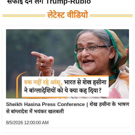
सफाई देने लगे Trump-Rubio
य
लेटेस्ट वीडियो
बि
ज़
ने
स
उ
द्यो
ग
ज
ग
त
वि
Sheikh Hasina Press Conference | शेख हसीना के भाषण
शे
से बांग्लादेश में भयंकर खलबली
ष
ज्ञ
8/5/2026 12:00:00 AM
रा