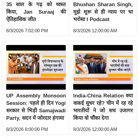
ति
35 साल के गढ़ को ध्वस्त
Bhushan Sharan Singh,
ष
किया, Jan Suraaj की
मुझे शुरू से ही न्याय पर था
ऐतिहासिक जीत
भरोसा I Podcast
प्र
भु
8/3/2026 7:02:00 PM
8/3/2026 12:00:00 AM
म
हि
मा
/
ध
र्म
स्थ
ल
UP Assembly Monsoon
India-China Relation क्या
व्र
Session: पहले ही दिन Yogi
वाकई सुधर रहे? चीन में रह रहे
त
सरकार से भिड़ी Samajwadi
भारतीयों ने जो सच उजागर
Party, सदन में जोरदार हंगामा
किया वो चौंका देगा
त्यो
हा
8/3/2026 8:00:00 PM
8/3/2026 12:00:00 AM
र