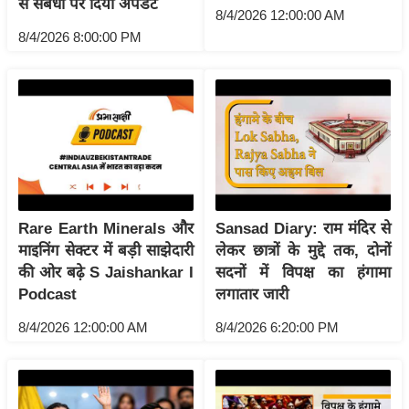
से संबंधों पर दिया अपडेट
g
8/4/2026 12:00:00 AM
N
8/4/2026 8:00:00 PM
e
w
s
ला
इ
फ
स्टा
इ
Rare Earth Minerals और
Sansad Diary: राम मंदिर से
ल
माइनिंग सेक्टर में बड़ी साझेदारी
लेकर छात्रों के मुद्दे तक, दोनों
की ओर बढ़े S Jaishankar I
सदनों में विपक्ष का हंगामा
टे
Podcast
लगातार जारी
क्नॉ
लॉ
8/4/2026 12:00:00 AM
8/4/2026 6:20:00 PM
जी
ब्यू
टी