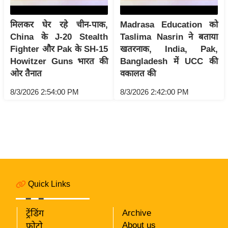
i
c
मिलकर घेर रहे चीन-पाक,
Madrasa Education को
k
China के J-20 Stealth
Taslima Nasrin ने बताया
L
Fighter और Pak के SH-15
खतरनाक, India, Pak,
i
Howitzer Guns भारत की
Bangladesh में UCC की
n
ओर तैनात
वकालत की
k
8/3/2026 2:54:00 PM
8/3/2026 2:42:00 PM
s
वि
धा
न
स
भा
चु
Quick Links
ना
व
ट्रेंडिंग
Archive
फो
About us
फोटो