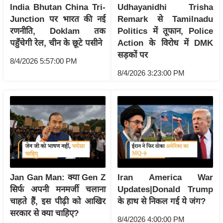
ट
India Bhutan China Tri-
Udhayanidhi Trisha
ने
Junction पर भारत की नई
Remark से Tamilnadu
स
रणनीति, Doklam तक
Politics में तूफान, Police
मं
पहुँचेगी रेल, चीन के छूटे पसीने
Action के विरोध में DMK
त्रा
सड़कों पर
8/4/2026 5:57:00 PM
रि
8/4/2026 3:23:00 PM
ले
श
न
शि
प
रा
ज
नी
Jan Gan Man: क्या Gen Z
Iran America War
ति
सिर्फ अपनी मनमर्जी चलाना
Updates|Donald Trump
चाहते हैं, इस पीढ़ी को आखिर
के हाथ से निकल गई ये जंग?
वि
सरकार से क्या चाहिए?
श्ले
8/4/2026 4:00:00 PM