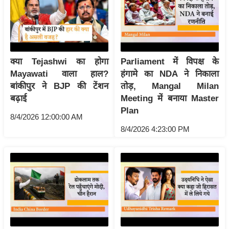
/
फै
श
न
क्या Tejashwi का होगा
Parliament में विपक्ष के
घ
Mayawati वाला हाल?
हंगामे का NDA ने निकाला
रे
बांकीपुर ने BJP की टेंशन
तोड़, Mangal Milan
लू
बढ़ाई
Meeting में बनाया Master
नु
Plan
8/4/2026 12:00:00 AM
स्खे
8/4/2026 4:23:00 PM
प
र्य
ट
न
स्थ
ल
फि