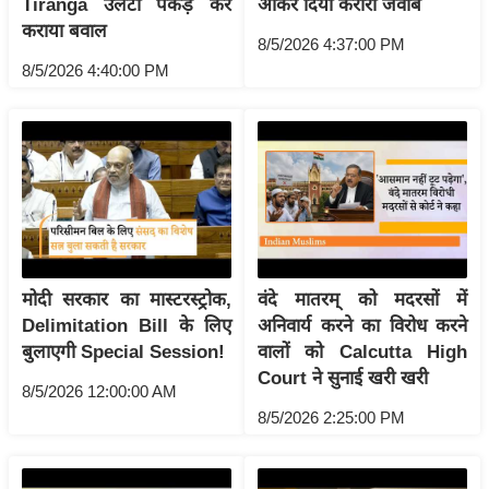
Tiranga उलटा पकड़ कर
आकर दिया करारा जवाब
ख्सि
कराया बवाल
य
8/5/2026 4:37:00 PM
त
8/5/2026 4:40:00 PM
यं
ग
इं
डि
या
सा
हि
मोदी सरकार का मास्टरस्ट्रोक,
वंदे मातरम् को मदरसों में
त्य
Delimitation Bill के लिए
अनिवार्य करने का विरोध करने
ज
बुलाएगी Special Session!
वालों को Calcutta High
ग
Court ने सुनाई खरी खरी
त
8/5/2026 12:00:00 AM
8/5/2026 2:25:00 PM
ऑ
टो
व