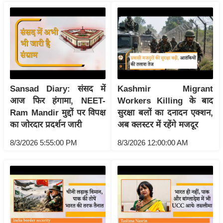
रा
शि
फ
ल
वि
शे
ष
Sansad Diary: संसद में
Kashmir Migrant
आज फिर हंगामा, NEET-
Workers Killing के बाद
वि
Ram Mandir मुद्दों पर विपक्ष
सुरक्षा बलों का दनादन एक्शन,
श्ले
का जोरदार प्रदर्शन जारी
अब क्लस्टर में रहेंगे मजदूर
ष
ण
8/3/2026 5:55:00 PM
8/3/2026 12:00:00 AM
ट्रें
डिं
ग
Q
u