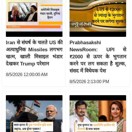
र्ल्ड
न्यू
ज
ब्री
फ
Iran से संघर्ष के चलते US की
Prabhasakshi
म
अत्याधुनिक Missiles लगभग
NewsRoom: UPI से
नो
खत्म, खाली मिसाइल भंडार
₹2000 से ऊपर के भुगतान
रं
देखकर Trump परेशान
करने पर लग सकता है शुल्क,
ज
संसद में विधेयक पेश
8/5/2026 12:00:00 AM
न
8/5/2026 2:13:00 PM
ज
ग
त
बॉ
ली
वु