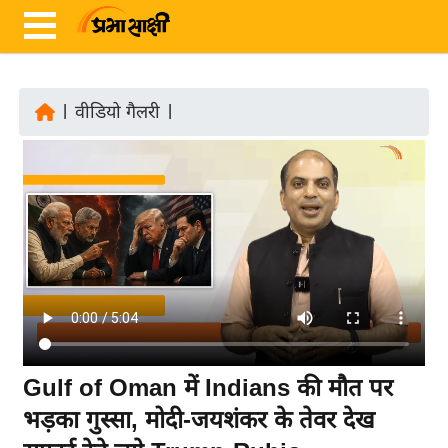
|
वीडियो गैलरी
|
ता
ज़ा
ख
ब
र
रा
ष्ट्री
य
अं
Gulf of Oman में Indians की मौत पर
त
भड़का गुस्सा, मोदी-जयशंकर के तेवर देख
र्रा
ष्ट्री