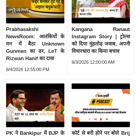
आ
र
.
Prabhasakshi
Kangana Ranaut
आ
NewsRoom: आतंकियों के
Instagram Story | ट्रोल्स
ई
मन में बैठा Unknown
को दिया मुंहतोड़ जवाब, अपनी
.
Gunmen का डर, LeT के
विचारधारा का किया बचाव
चा
Rizwan Hanif का दावा
8/3/2026 12:00:00 AM
य
8/4/2026 12:55:00 PM
प
र
स
मी
क्षा
ध
र्म
ज्यो
PK ने Bankipur में BJP के
कोर्ट से बरी होने पर बोले Brij