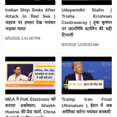
ड
हॉ
Indian Ship Sinks After
Udayanidhi Stalin |
ली
Attack In Red Sea |
Trisha Krishnan
वु
जहाज पर हमला देख भयंकर
Controversy | तृषा कृष्णन
ड
भड़का भारत
पर उदयनिधि स्टालिन की भद्दी
टिप्पणी
फि
8/5/2026 1:41:00 PM
ल्म
8/4/2026 12:00:00 AM
स
मी
क्षा
B
r
e
a
k
MEA ने PoK Elections को
Trump Iran Final
बताया ढकोसला, Sheikh
Ultimatum | ईरान में अब
i
Hasina की प्रेस वार्ता, China
अमेरिका करेगा भयंकर बमबारी
n