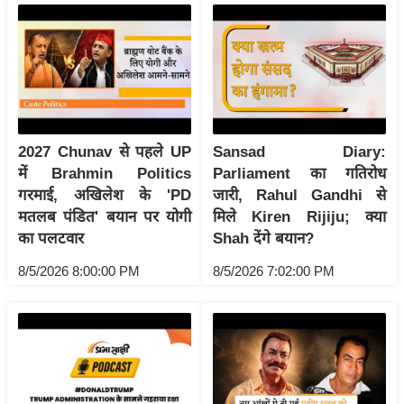
य
ब
ज
ट
खे
ल
2027 Chunav से पहले UP
Sansad Diary:
क्रि
में Brahmin Politics
Parliament का गतिरोध
के
गरमाई, अखिलेश के 'PD
जारी, Rahul Gandhi से
ट
मतलब पंडित' बयान पर योगी
मिले Kiren Rijiju; क्या
I
का पलटवार
Shah देंगे बयान?
P
8/5/2026 8:00:00 PM
8/5/2026 7:02:00 PM
L
2
0
2
6
क्रा