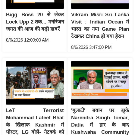
आ
Bigg Boss 20 से लेकर
Vikram Misri Sri Lanka
र
Lock Upp 2 तक... मनोरंजन
Visit : Indian Ocean में
.
जगत की आज की बड़ी ख़बरें
भारत का नया Game Plan
आ
देखकर China हो गया हैरान
ई
8/6/2026 12:00:00 AM
.
8/6/2026 3:47:00 PM
चा
य
प
र
स
मी
क्षा
LeT Terrorist
'गुलाटी' बयान पर झुके
ध
Mohammad Lateef Bhat
Narendra Singh Tomar,
र्म
के खिलाफ Kashmir में
Datia में हार के बाद
ज्यो
पोस्टर, LG बोले- नेटवर्क को
Kushwaha Community