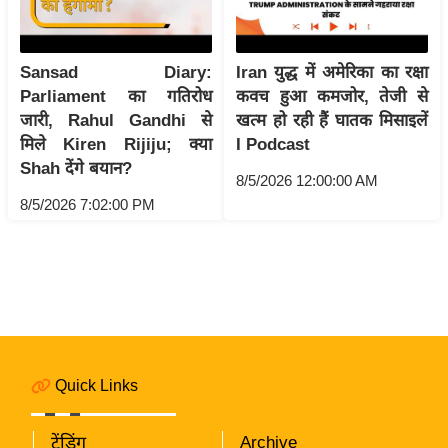
i
c
k
Sansad Diary:
Iran युद्ध में अमेरिका का रक्षा
L
Parliament का गतिरोध
कवच हुआ कमजोर, तेजी से
i
जारी, Rahul Gandhi से
खत्म हो रही हैं घातक मिसाइलें
n
मिले Kiren Rijiju; क्या
I Podcast
k
Shah देंगे बयान?
8/5/2026 12:00:00 AM
s
8/5/2026 7:02:00 PM
वि
धा
न
स
भा
चु
ना
Quick Links
व
फो
ट्रेंडिंग
Archive