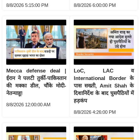
ख्सि
8/8/2026 5:15:00 PM
8/8/2026 6:00:00 PM
य
त
यं
ग
इं
डि
या
सा
Mecca defense deal |
LoC, LAC व
ईरान ने पलटी तुर्की-पाकिस्तान
International Border के
हि
की मक्का डील, चौंके मोदी-
पास सख्ती, Amit Shah के
त्य
नेतन्याहू!
दिशानिर्देश के बाद घुसपैठियों में
ज
हड़कंप
ग
8/8/2026 12:00:00 AM
त
8/8/2026 4:26:00 PM
ऑ
टो
व