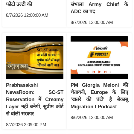
ट
फोटो उल्टी की
संभाला Army Chief के
ने
ADC का पद
8/7/2026 12:00:00 AM
स
8/7/2026 12:00:00 AM
मं
त्रा
रि
ले
श
न
शि
प
Prabhasakshi
PM Giorgia Meloni की
रा
NewsRoom: SC-ST
चेतावनी, Europe के लिए
ज
Reservation में Creamy
'खतरे की घंटी' है बेकाबू
नी
Layer नहीं बनेगी, सुप्रीम कोर्ट
Migration I Podcast
ति
से बोली सरकार
8/6/2026 12:00:00 AM
वि
8/7/2026 2:09:00 PM
श्ले