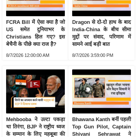
/
फै
श
FCRA Bill में ऐसा क्या है जो
Dragon से दो-दो हाथ के बाद
न
US समेत दुनियाभर के
India-China के बीच सीमा
Christians हिल गए? इस
मुद्दों पर संवाद, परिणाम में
घ
बेचैनी के पीछे क्या राज है?
सामने आई बड़ी बात
रे
लू
8/7/2026 12:00:00 AM
8/7/2026 3:59:00 PM
नु
स्खे
प
र्य
ट
न
स्थ
Mehbooba ने उल्टा पकड़ा
Bhawana Kanth बनीं पहली
ल
था तिरंगा, BJP ने राष्ट्रीय ध्वज
Top Gun Pilot, Captain
फि
के सम्मान के लिए महबूबा की
Shivani Sehrawat ने