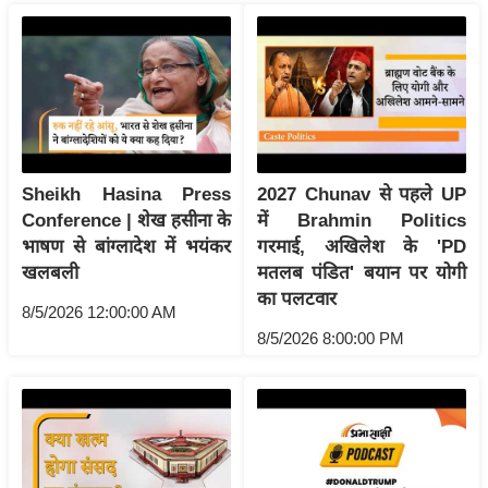
रा
शि
फ
ल
वि
शे
ष
Sheikh Hasina Press
2027 Chunav से पहले UP
Conference | शेख हसीना के
में Brahmin Politics
वि
भाषण से बांग्लादेश में भयंकर
गरमाई, अखिलेश के 'PD
श्ले
खलबली
मतलब पंडित' बयान पर योगी
ष
का पलटवार
ण
8/5/2026 12:00:00 AM
8/5/2026 8:00:00 PM
ट्रें
डिं
ग
Q
u