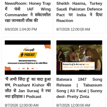
ड
NewsRoom: Honey Trap
Sheikh Hasina, Turkey
हॉ
में फंसे IAF Wing
Saudi Pakistan Defence
ली
Commander ने संवेदनशील
Pact पर India ने दिया
वु
रक्षा जानकारी लीक की
Reaction
ड
8/8/2026 1:04:00 PM
8/7/2026 12:00:00 AM
फि
ल्म
स
मी
क्षा
B
r
e
'मैं अभी जिंदा हूं' का वादा हुआ
Batwara 1947 Song
a
सच, Prashant Kishor की
Release | Tabassum
k
जीत से Jan Suraaj ने रचा
Song | Ali Fazal | Sunny
नया इतिहास I Podcast
deol- Preity Zinta
i
n
8/7/2026 12:00:00 AM
8/7/2026 12:00:00 AM