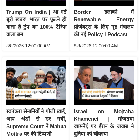
इ
Trump On India | आ गई
Border इलाकों में
म
बुरी खबर! भारत पर फूटने ही
Renewable Energy
ई
वाला है ट्रंप का 100% टैरिफ
प्रोजेक्ट्स के लिए गृह मंत्रालय
-
वाला बम
की नई Policy I Podcast
पे
8/8/2026 12:00:00 AM
8/8/2026 12:00:00 AM
प
र
मि
सा
ल
बे
मि
स्वतंत्रता सेनानियों ने गोली खाई,
Israel on Mojtaba
सा
आप अंडों से डर गयीं,
Khamenei | मोजतबा
ल
Supreme Court ने Mahua
खामनेई पर ईरान के जवाब ने
Moitra पर की टिप्पणी
दुनिया को चौंकाया
श