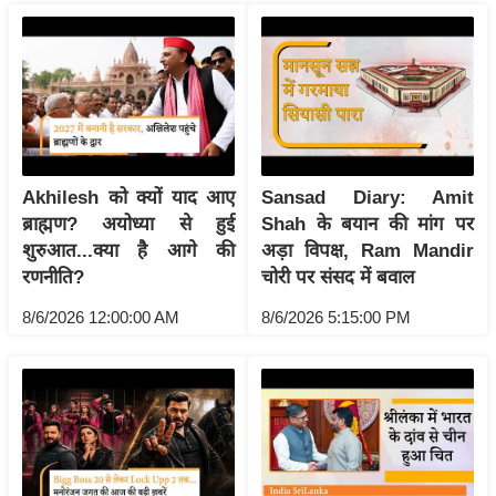
ष
ण
स
म
सा
म
यि
Akhilesh को क्यों याद आए
Sansad Diary: Amit
क
ब्राह्मण? अयोध्या से हुई
Shah के बयान की मांग पर
शुरुआत...क्या है आगे की
अड़ा विपक्ष, Ram Mandir
मा
रणनीति?
चोरी पर संसद में बवाल
तृ
भू
8/6/2026 12:00:00 AM
8/6/2026 5:15:00 PM
मि
स्तं
भ
ए
म
.