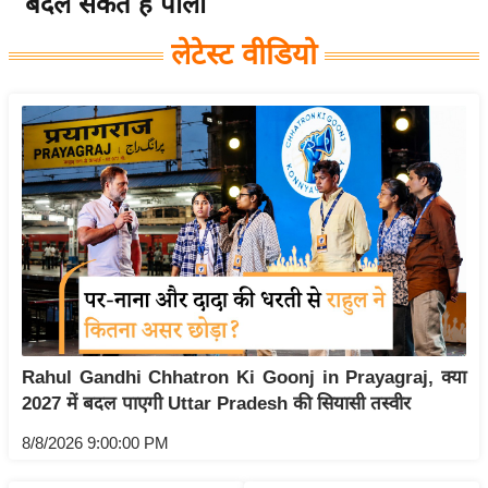
बदल सकते हैं पाला
य
लेटेस्ट वीडियो
बि
ज़
ने
स
उ
द्यो
ग
ज
ग
त
वि
Rahul Gandhi Chhatron Ki Goonj in Prayagraj, क्या
शे
2027 में बदल पाएगी Uttar Pradesh की सियासी तस्वीर
ष
ज्ञ
8/8/2026 9:00:00 PM
रा