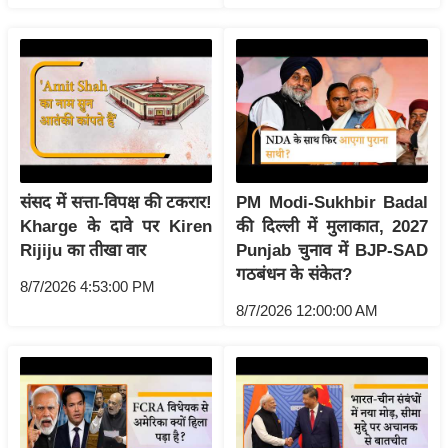
g
N
e
w
s
ला
इ
फ
संसद में सत्ता-विपक्ष की टकरार!
PM Modi-Sukhbir Badal
स्टा
Kharge के दावे पर Kiren
की दिल्ली में मुलाकात, 2027
इ
Rijiju का तीखा वार
Punjab चुनाव में BJP-SAD
ल
गठबंधन के संकेत?
8/7/2026 4:53:00 PM
टे
8/7/2026 12:00:00 AM
क्नॉ
लॉ
जी
ब्यू
टी