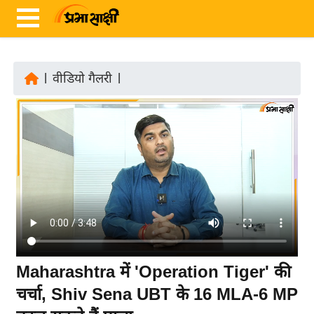
|
वीडियो गैलरी
|
ता
ज़ा
ख
ब
र
रा
ष्ट्री
य
अं
Maharashtra में 'Operation Tiger' की
त
चर्चा, Shiv Sena UBT के 16 MLA-6 MP
र्रा
ष्ट्री