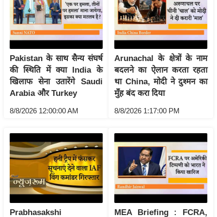
र्ल्ड
न्यू
ज
ब्री
Pakistan के साथ सैन्य संघर्ष
Arunachal के क्षेत्रों के नाम
फ
की स्थिति में क्या India के
बदलने का ऐलान करता रहता
म
खिलाफ सेना उतारेंगे Saudi
था China, मोदी ने दुश्मन का
नो
Arabia और Turkey
मुँह बंद करा दिया
रं
8/8/2026 12:00:00 AM
8/8/2026 1:17:00 PM
ज
न
ज
ग
त
बॉ
ली
वु
Prabhasakshi
MEA Briefing : FCRA,