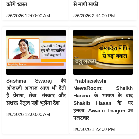
ति
करेंगे ध्वस्त
से मांगी माफी
ष
8/6/2026 12:00:00 AM
8/6/2026 2:44:00 PM
प्र
भु
म
हि
मा
/
ध
र्म
Sushma Swaraj की
Prabhasakshi
स्थ
ओजस्वी आवाज आज भी देती
NewsRoom: Sheikh
ल
है प्रेरणा, सेवा, संस्कार और
Hasina के भाषण के बाद
व्र
सशक्त नेतृत्व नहीं भूलेगा देश
Shakib Hasan के घर
त
हमला, Awami League का
8/6/2026 12:00:00 AM
पलटवार
त्यो
हा
8/6/2026 1:22:00 PM
र