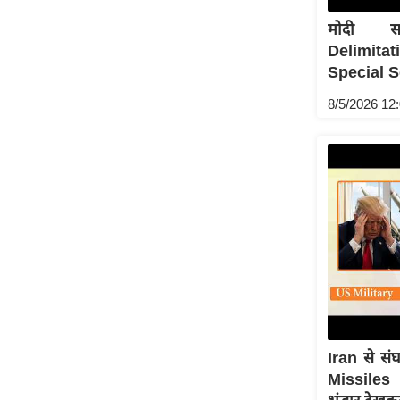
ऑडियो
मोदी सर
इंफ़ोग्राफ़िक
Delimita
Special S
राज्यों से
शहरों से
8/5/2026 12
वेब स्टोरी
कार्टून
Short
Videos
iOS App
About us
Contact Editor
Advertise
Privacy Policy
Iran से सं
Grievance
Missiles
Redressal