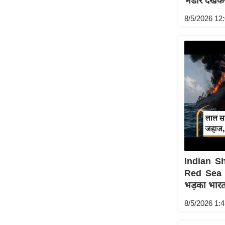
भंडार देख
Code Of Ethics
8/5/2026 12
RSS
Our Team
Expert Panel
Loksabhachunav
Android App
Indian Sh
Red Sea 
भड़का भार
8/5/2026 1: