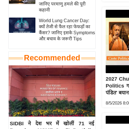
हॉलीवुड
जानिए परमाणु हमले की पूरी
कहानी
फिल्म समीक्षा
World Lung Cancer Day:
Breaking
क्यों तेजी से फैल रहा फेफड़ों का
News
कैंसर? जानिए इसके Symptoms
लाइफस्टाइल
और बचाव के जरूरी Tips
टेक्नॉलॉजी
ब्यूटी/फैशन
Recommended
घरेलू नुस्खे
पर्यटन स्थल
2027 Chun
फिटनेस मंत्रा
Politics 
रिलेशनशिप
पंडित' बया
राजनीति
8/5/2026 8:
विश्लेषण
समसामयिक
SIDBI ने देश भर में खोलीं 71 नई
मातृभूमि