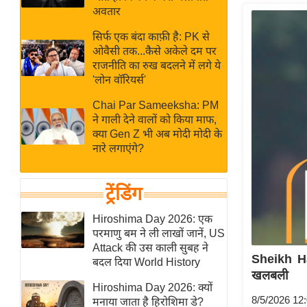
बजट
Hindi
अवतार
खेल
News
सिर्फ एक बंदा काफ़ी है: PK से
क्रिकेट
ओवैसी तक...कैसे अकेले दम पर
Hindi
IPL
राजनीति का रुख बदलने में लगे ये
'लोन वॉरियर्स'
Videos
2026
क्राइम
Chai Par Sameeksha: PM
ने गाली देने वालों को किया माफ,
ई-पेपर
क्या Gen Z भी अब मोदी मोदी के
मिसाल बेमिसाल
नारे लगाएंगे?
शख्सियत
यंग इंडिया
ट्रेंडिंग
साहित्य जगत
Hiroshima Day 2026: एक
ऑटो वर्ल्ड
परमाणु बम ने ली लाखों जानें, US
Attack की उस काली सुबह ने
न्यूज ब्रीफ
Sheikh Ha
बदल दिया World History
मनोरंजन जगत
खलबली
Hiroshima Day 2026: क्यों
बॉलीवुड
8/5/2026 12
मनाया जाता है हिरोशिमा डे?