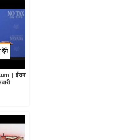
tum | ईरान
मबारी