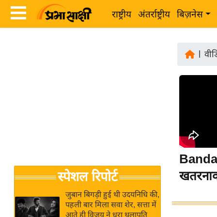
राष्ट्रीय
अंतर्राष्ट्रीय
बिज़नेस
Latest
ता
News
|
वीड
ज़ा
in
ख
Hindi
ब
र
Hindi
राष्ट्रीय
News
अंतर्राष्ट्रीय
Live
बिज़नेस
Bandar
उद्योग
Breaking
खतरनाक रे
स्पेशल रिपोर्ट
जगत
News in
विशेषज्ञ
Hindi
जुबान बिगड़ी हुई थी उदयनिधि की,
राय
पहली बार मिला सवा शेर, सत्ता में
आते ही विजय ने धरा थलापति