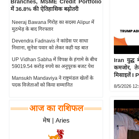
Branches, MSME Credit Portfolio
स्तंभ
में 36.8% की ऐतिहासिक बढ़ोतरी
एम.
Neeraj Bawana गिरोह का सदस्य Alipur में
आर.
मुठभेड़ के बाद गिरफ्तार
आई.
Devendra Fadnavis ने कांग्रेस पर साधा
चाय पर
निशाना, सुनेत्रा पवार को लेकर कही यह बात
समीक्षा
UP Vidhan Sabha में विपक्ष के हंगामे के बीच
Iran युद्ध
धर्म
59019.54 करोड़ रुपये का अनुपूरक बजट पेश
कमजोर, ते
ज्योतिष
मिसाइलें I
Mansukh Mandaviya ने राष्ट्रमंडल खेलों के
प्रभु
पदक विजेताओं को किया सम्मानित
8/5/2026 12
महिमा/
धर्मस्थल
व्रत
आज का राशिफल
त्योहार
मेष | Aries
राशिफल
विशेष