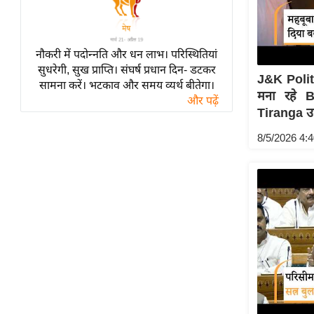
विश्लेषण
ट्रेंडिंग
नौकरी में पदोन्नति और धन लाभ। परिस्थितियां
Q
सुधरेगी, सुख प्राप्ति। संघर्ष प्रधान दिन- डटकर
J&K Polit
u
सामना करें। भटकाव और समय व्यर्थ बीतेगा।
मना रहे 
i
और पढ़ें
Tiranga उ
c
k
8/5/2026 4:
L
i
n
k
s
विधानसभा
चुनाव
फोटो
वीडियो