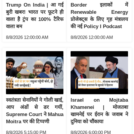
Trump On India | आ गई
Border इलाकों में
इ
बुरी खबर! भारत पर फूटने ही
Renewable Energy
म
वाला है ट्रंप का 100% टैरिफ
प्रोजेक्ट्स के लिए गृह मंत्रालय
ई
वाला बम
की नई Policy I Podcast
-
8/8/2026 12:00:00 AM
8/8/2026 12:00:00 AM
पे
प
र
मि
सा
ल
बे
स्वतंत्रता सेनानियों ने गोली खाई,
Israel on Mojtaba
मि
आप अंडों से डर गयीं,
Khamenei | मोजतबा
सा
Supreme Court ने Mahua
खामनेई पर ईरान के जवाब ने
ल
Moitra पर की टिप्पणी
दुनिया को चौंकाया
श
8/8/2026 5:15:00 PM
8/8/2026 6:00:00 PM