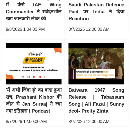
ड
में फंसे IAF Wing
Saudi Pakistan Defence
हॉ
Commander ने संवेदनशील
Pact पर India ने दिया
ली
रक्षा जानकारी लीक की
Reaction
वु
8/8/2026 1:04:00 PM
8/7/2026 12:00:00 AM
ड
फि
ल्म
स
मी
क्षा
B
r
'मैं अभी जिंदा हूं' का वादा हुआ
Batwara 1947 Song
e
सच, Prashant Kishor की
Release | Tabassum
a
जीत से Jan Suraaj ने रचा
Song | Ali Fazal | Sunny
k
नया इतिहास I Podcast
deol- Preity Zinta
i
8/7/2026 12:00:00 AM
8/7/2026 12:00:00 AM
n