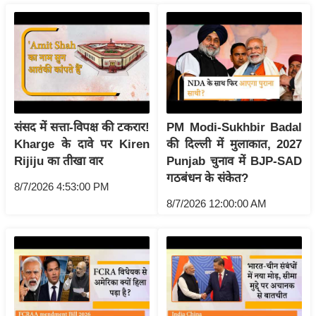
g
N
e
w
s
ला
इ
संसद में सत्ता-विपक्ष की टकरार!
PM Modi-Sukhbir Badal
फ
Kharge के दावे पर Kiren
की दिल्ली में मुलाकात, 2027
स्टा
Rijiju का तीखा वार
Punjab चुनाव में BJP-SAD
इ
गठबंधन के संकेत?
8/7/2026 4:53:00 PM
ल
8/7/2026 12:00:00 AM
टे
क्नॉ
लॉ
जी
ब्यू
टी