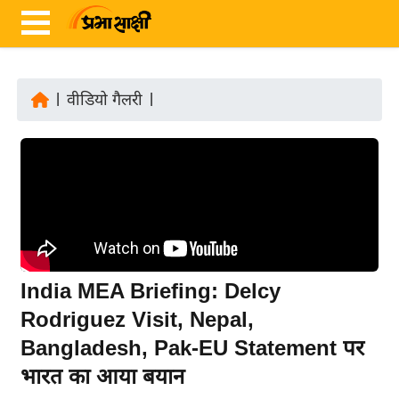
|
वीडियो गैलरी
|
ता
ज़ा
ख
ब
र
रा
ष्ट्री
India MEA Briefing: Delcy
य
Rodriguez Visit, Nepal,
अं
Bangladesh, Pak-EU Statement पर
त
र्रा
भारत का आया बयान
ष्ट्री