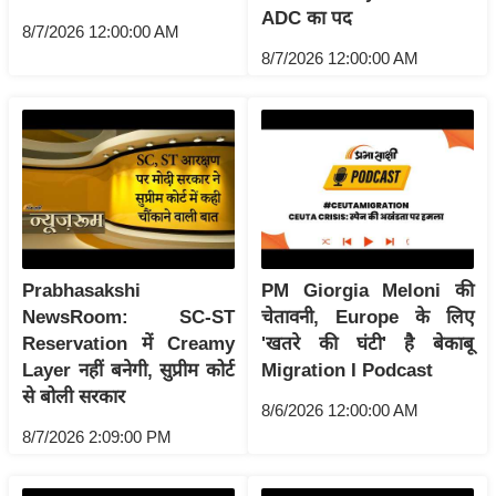
ट
ADC का पद
ने
8/7/2026 12:00:00 AM
स
8/7/2026 12:00:00 AM
मं
त्रा
रि
ले
श
न
शि
Prabhasakshi
PM Giorgia Meloni की
प
NewsRoom: SC-ST
चेतावनी, Europe के लिए
रा
Reservation में Creamy
'खतरे की घंटी' है बेकाबू
ज
Layer नहीं बनेगी, सुप्रीम कोर्ट
Migration I Podcast
नी
से बोली सरकार
8/6/2026 12:00:00 AM
ति
8/7/2026 2:09:00 PM
वि
श्ले