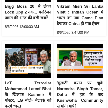
आ
Bigg Boss 20 से लेकर
Vikram Misri Sri Lanka
र
Lock Upp 2 तक... मनोरंजन
Visit : Indian Ocean में
जगत की आज की बड़ी ख़बरें
भारत का नया Game Plan
.
देखकर China हो गया हैरान
आ
8/6/2026 12:00:00 AM
ई
8/6/2026 3:47:00 PM
.
चा
य
प
र
स
मी
क्षा
LeT Terrorist
'गुलाटी' बयान पर झुके
Mohammad Lateef Bhat
Narendra Singh Tomar,
ध
के खिलाफ Kashmir में
Datia में हार के बाद
र्म
पोस्टर, LG बोले- नेटवर्क को
Kushwaha Community
ज्यो
करेंगे ध्वस्त
से मांगी माफी