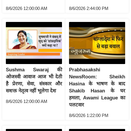
ति
8/6/2026 12:00:00 AM
8/6/2026 2:44:00 PM
ष
प्र
भु
म
हि
मा
/
ध
Sushma Swaraj की
Prabhasakshi
र्म
ओजस्वी आवाज आज भी देती
NewsRoom: Sheikh
स्थ
है प्रेरणा, सेवा, संस्कार और
Hasina के भाषण के बाद
ल
सशक्त नेतृत्व नहीं भूलेगा देश
Shakib Hasan के घर
व्र
हमला, Awami League का
8/6/2026 12:00:00 AM
त
पलटवार
त्यो
8/6/2026 1:22:00 PM
हा
र