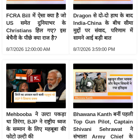
/
फै
FCRA Bill में ऐसा क्या है जो
Dragon से दो-दो हाथ के बाद
श
US समेत दुनियाभर के
India-China के बीच सीमा
न
Christians हिल गए? इस
मुद्दों पर संवाद, परिणाम में
बेचैनी के पीछे क्या राज है?
सामने आई बड़ी बात
घ
रे
8/7/2026 12:00:00 AM
8/7/2026 3:59:00 PM
लू
नु
स्खे
प
र्य
ट
न
स्थ
Mehbooba ने उल्टा पकड़ा
Bhawana Kanth बनीं पहली
ल
था तिरंगा, BJP ने राष्ट्रीय ध्वज
Top Gun Pilot, Captain
के सम्मान के लिए महबूबा की
Shivani Sehrawat ने
फि
फोटो उल्टी की
संभाला Army Chief के