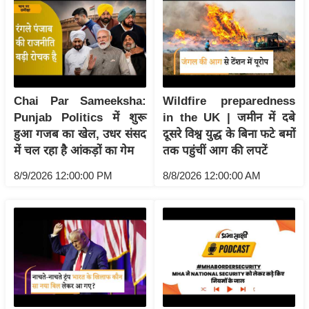
य
ब
ज
ट
खे
ल
Chai Par Sameeksha:
Wildfire preparedness
Punjab Politics में शुरू
in the UK | जमीन में दबे
क्रि
हुआ गजब का खेल, उधर संसद
दूसरे विश्व युद्ध के बिना फटे बमों
के
में चल रहा है आंकड़ों का गेम
तक पहुंचीं आग की लपटें
ट
8/9/2026 12:00:00 PM
8/8/2026 12:00:00 AM
I
P
L
2
0
2
6
क्रा