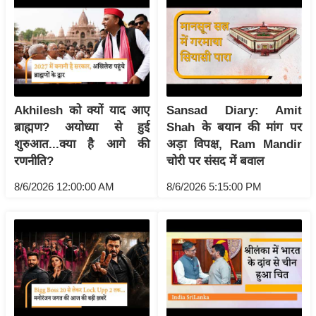
ष
ण
स
म
सा
म
Akhilesh को क्यों याद आए
Sansad Diary: Amit
यि
ब्राह्मण? अयोध्या से हुई
Shah के बयान की मांग पर
क
शुरुआत...क्या है आगे की
अड़ा विपक्ष, Ram Mandir
मा
रणनीति?
चोरी पर संसद में बवाल
तृ
8/6/2026 12:00:00 AM
8/6/2026 5:15:00 PM
भू
मि
स्तं
भ
ए
म
.