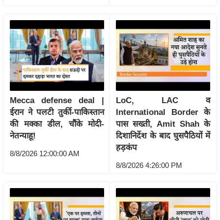
ख्सि
य
त
यं
ग
इं
डि
या
Mecca defense deal |
LoC, LAC व
सा
ईरान ने पलटी तुर्की-पाकिस्तान
International Border के
हि
की मक्का डील, चौंके मोदी-
पास सख्ती, Amit Shah के
नेतन्याहू!
दिशानिर्देश के बाद घुसपैठियों में
त्य
हड़कंप
ज
8/8/2026 12:00:00 AM
ग
8/8/2026 4:26:00 PM
त
ऑ
टो
व