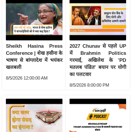
रा
शि
फ
ल
वि
शे
Sheikh Hasina Press
2027 Chunav से पहले UP
ष
Conference | शेख हसीना के
में Brahmin Politics
वि
भाषण से बांग्लादेश में भयंकर
गरमाई, अखिलेश के 'PD
खलबली
मतलब पंडित' बयान पर योगी
श्ले
का पलटवार
ष
8/5/2026 12:00:00 AM
ण
8/5/2026 8:00:00 PM
ट्रें
डिं
ग
Q
u