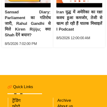
i
c
Sansad Diary:
Iran युद्ध में अमेरिका का रक्षा
k
Parliament का गतिरोध
कवच हुआ कमजोर, तेजी से
L
जारी, Rahul Gandhi से
खत्म हो रही हैं घातक मिसाइलें
i
मिले Kiren Rijiju; क्या
I Podcast
n
Shah देंगे बयान?
8/5/2026 12:00:00 AM
k
8/5/2026 7:02:00 PM
s
वि
धा
न
स
भा
चु
Quick Links
ना
व
ट्रेंडिंग
Archive
फो
About us
फोटो