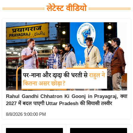
य
लेटेस्ट वीडियो
बि
ज़
ने
स
उ
द्यो
ग
ज
ग
त
वि
Rahul Gandhi Chhatron Ki Goonj in Prayagraj, क्या
2027 में बदल पाएगी Uttar Pradesh की सियासी तस्वीर
शे
ष
8/8/2026 9:00:00 PM
ज्ञ
रा