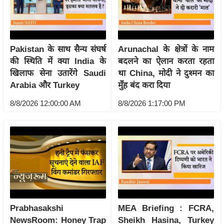
र्ल्ड
न्यू
ज
Pakistan के साथ सैन्य संघर्ष
Arunachal के क्षेत्रों के नाम
ब्री
की स्थिति में क्या India के
बदलने का ऐलान करता रहता
फ
खिलाफ सेना उतारेंगे Saudi
था China, मोदी ने दुश्मन का
म
Arabia और Turkey
मुँह बंद करा दिया
नो
8/8/2026 12:00:00 AM
8/8/2026 1:17:00 PM
रं
ज
न
ज
ग
त
बॉ
ली
Prabhasakshi
MEA Briefing : FCRA,
वु
NewsRoom: Honey Trap
Sheikh Hasina, Turkey