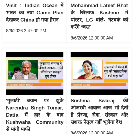
Visit : Indian Ocean में
Mohammad Lateef Bhat
आ
भारत का नया Game Plan
के खिलाफ Kashmir में
र
देखकर China हो गया हैरान
पोस्टर, LG बोले- नेटवर्क को
.
करेंगे ध्वस्त
आ
8/6/2026 3:47:00 PM
8/6/2026 12:00:00 AM
ई
.
चा
य
प
र
स
मी
'गुलाटी' बयान पर झुके
Sushma Swaraj की
क्षा
Narendra Singh Tomar,
ओजस्वी आवाज आज भी देती
ध
Datia में हार के बाद
है प्रेरणा, सेवा, संस्कार और
र्म
Kushwaha Community
सशक्त नेतृत्व नहीं भूलेगा देश
ज्यो
से मांगी माफी
8/6/2026 12:00:00 AM