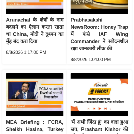
र्ल्ड
न्यू
Arunachal के क्षेत्रों के नाम
Prabhasakshi
ज
बदलने का ऐलान करता रहता
NewsRoom: Honey Trap
ब्री
था China, मोदी ने दुश्मन का
में फंसे IAF Wing
फ
मुँह बंद करा दिया
Commander ने संवेदनशील
म
रक्षा जानकारी लीक की
8/8/2026 1:17:00 PM
नो
8/8/2026 1:04:00 PM
रं
ज
न
ज
ग
त
बॉ
ली
MEA Briefing : FCRA,
'मैं अभी जिंदा हूं' का वादा हुआ
वु
Sheikh Hasina, Turkey
सच, Prashant Kishor की