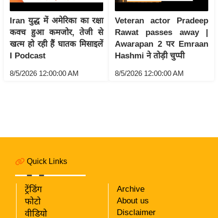
i
c
Iran युद्ध में अमेरिका का रक्षा
Veteran actor Pradeep
k
कवच हुआ कमजोर, तेजी से
Rawat passes away |
L
खत्म हो रही हैं घातक मिसाइलें
Awarapan 2 पर Emraan
i
I Podcast
Hashmi ने तोड़ी चुप्पी
n
8/5/2026 12:00:00 AM
8/5/2026 12:00:00 AM
k
s
वि
धा
न
स
भा
Quick Links
चु
ना
ट्रेंडिंग
Archive
व
About us
फोटो
Disclaimer
वीडियो
फो