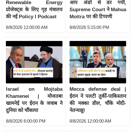
Renewable Energy
आप अंडों से डर गयीं,
इ
प्रोजेक्ट्स के लिए गृह मंत्रालय
Supreme Court ने Mahua
म
की नई Policy I Podcast
Moitra पर की टिप्पणी
ई
8/8/2026 12:00:00 AM
8/8/2026 5:15:00 PM
-
पे
प
र
मि
सा
ल
Israel on Mojtaba
Mecca defense deal |
बे
Khamenei | मोजतबा
ईरान ने पलटी तुर्की-पाकिस्तान
मि
खामनेई पर ईरान के जवाब ने
की मक्का डील, चौंके मोदी-
सा
दुनिया को चौंकाया
नेतन्याहू!
ल
8/8/2026 6:00:00 PM
8/8/2026 12:00:00 AM
श