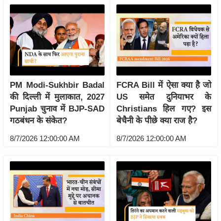
g
N
e
w
s
ला
इ
PM Modi-Sukhbir Badal
FCRA Bill में ऐसा क्या है जो
फ
की दिल्ली में मुलाकात, 2027
US समेत दुनियाभर के
Punjab चुनाव में BJP-SAD
Christians हिल गए? इस
स्टा
गठबंधन के संकेत?
बेचैनी के पीछे क्या राज है?
इ
ल
8/7/2026 12:00:00 AM
8/7/2026 12:00:00 AM
टे
क्नॉ
लॉ
जी
ब्यू
टी