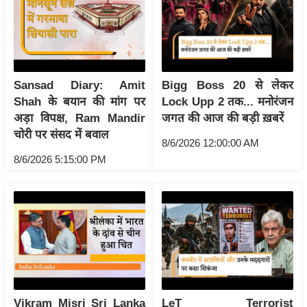
ष
ण
स
म
सा
Sansad Diary: Amit
Bigg Boss 20 से लेकर
म
Shah के बयान की मांग पर
Lock Upp 2 तक... मनोरंजन
यि
अड़ा विपक्ष, Ram Mandir
जगत की आज की बड़ी ख़बरें
चोरी पर संसद में बवाल
क
8/6/2026 12:00:00 AM
मा
8/6/2026 5:15:00 PM
तृ
भू
मि
स्तं
भ
ए
म
Vikram Misri Sri Lanka
LeT Terrorist
.