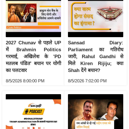
रा
शि
फ
ल
वि
2027 Chunav से पहले UP
Sansad Diary:
शे
में Brahmin Politics
Parliament का गतिरोध
ष
गरमाई, अखिलेश के 'PD
जारी, Rahul Gandhi से
वि
मतलब पंडित' बयान पर योगी
मिले Kiren Rijiju; क्या
श्ले
का पलटवार
Shah देंगे बयान?
ष
ण
8/5/2026 8:00:00 PM
8/5/2026 7:02:00 PM
ट्रें
डिं
ग
Q
u