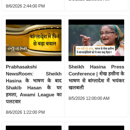
ति
8/6/2026 2:44:00 PM
ष
प्र
भु
म
हि
मा
/
ध
Prabhasakshi
Sheikh Hasina Press
र्म
NewsRoom: Sheikh
Conference | शेख हसीना के
स्थ
Hasina के भाषण के बाद
भाषण से बांग्लादेश में भयंकर
ल
Shakib Hasan के घर
खलबली
हमला, Awami League का
व्र
8/5/2026 12:00:00 AM
पलटवार
त
त्यो
8/6/2026 1:22:00 PM
हा
र