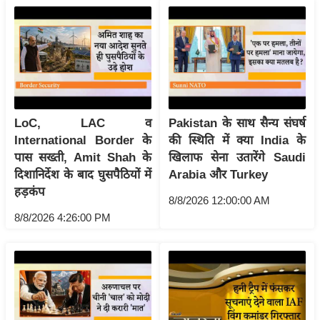
ख्सि
य
त
यं
ग
इं
डि
LoC, LAC व
Pakistan के साथ सैन्य संघर्ष
या
International Border के
की स्थिति में क्या India के
पास सख्ती, Amit Shah के
खिलाफ सेना उतारेंगे Saudi
सा
दिशानिर्देश के बाद घुसपैठियों में
Arabia और Turkey
हि
हड़कंप
त्य
8/8/2026 12:00:00 AM
ज
8/8/2026 4:26:00 PM
ग
त
ऑ
टो
व