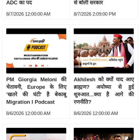
ट
ADC का पद
से बोली सरकार
ने
8/7/2026 12:00:00 AM
8/7/2026 2:09:00 PM
स
मं
त्रा
रि
ले
श
न
शि
PM Giorgia Meloni की
Akhilesh को क्यों याद आए
प
चेतावनी, Europe के लिए
ब्राह्मण? अयोध्या से हुई
रा
'खतरे की घंटी' है बेकाबू
शुरुआत...क्या है आगे की
ज
Migration I Podcast
रणनीति?
नी
8/6/2026 12:00:00 AM
8/6/2026 12:00:00 AM
ति
वि
श्ले