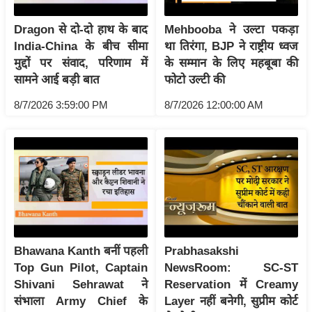
/
Dragon से दो-दो हाथ के बाद
Mehbooba ने उल्टा पकड़ा
फै
India-China के बीच सीमा
था तिरंगा, BJP ने राष्ट्रीय ध्वज
श
मुद्दों पर संवाद, परिणाम में
के सम्मान के लिए महबूबा की
न
सामने आई बड़ी बात
फोटो उल्टी की
घ
8/7/2026 3:59:00 PM
8/7/2026 12:00:00 AM
रे
लू
नु
स्खे
प
र्य
ट
न
Bhawana Kanth बनीं पहली
Prabhasakshi
स्थ
Top Gun Pilot, Captain
NewsRoom: SC-ST
ल
Shivani Sehrawat ने
Reservation में Creamy
फि
संभाला Army Chief के
Layer नहीं बनेगी, सुप्रीम कोर्ट