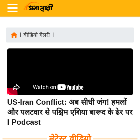
|
वीडियो गैलरी
|
ता
ज़ा
ख
ब
र
रा
ष्ट्री
US-Iran Conflict: अब सीधी जंग! हमलों
य
और पलटवार से पश्चिम एशिया बारूद के ढेर पर
अं
I Podcast
त
र्रा
लेटेस्ट वीडियो
ष्ट्री