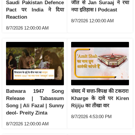
ड
Saudi Pakistan Defence
जीत से Jan Suraaj ने रचा
हॉ
Pact पर India ने दिया
नया इतिहास I Podcast
Reaction
ली
8/7/2026 12:00:00 AM
वु
8/7/2026 12:00:00 AM
ड
फि
ल्म
स
मी
क्षा
B
r
Batwara 1947 Song
संसद में सत्ता-विपक्ष की टकरार!
Release | Tabassum
Kharge के दावे पर Kiren
e
Song | Ali Fazal | Sunny
Rijiju का तीखा वार
a
deol- Preity Zinta
k
8/7/2026 4:53:00 PM
i
8/7/2026 12:00:00 AM
n