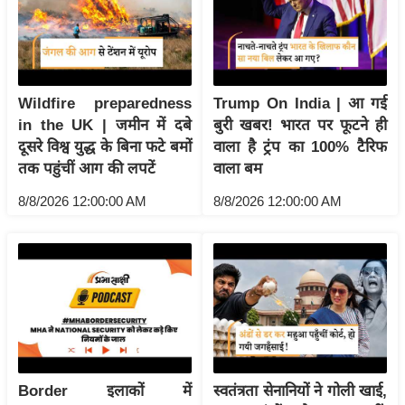
य
ब
ज
ट
Wildfire preparedness
Trump On India | आ गई
खे
in the UK | जमीन में दबे
बुरी खबर! भारत पर फूटने ही
ल
दूसरे विश्व युद्ध के बिना फटे बमों
वाला है ट्रंप का 100% टैरिफ
क्रि
तक पहुंचीं आग की लपटें
वाला बम
के
8/8/2026 12:00:00 AM
8/8/2026 12:00:00 AM
ट
I
P
L
2
0
2
6
Border इलाकों में
स्वतंत्रता सेनानियों ने गोली खाई,
क्रा