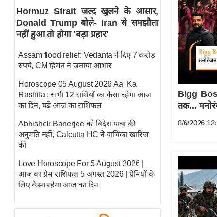
Hormuz Strait जल्द खुलने के आसार,
स्तंभ
Donald Trump बोले- Iran से समझौता
एम.
नहीं हुआ तो होगा 'बड़ा प्रहार'
आर.
आई.
Assam flood relief: Vedanta ने दिए 7 करोड़
रुपये, CM हिमंत ने जताया आभार
चाय पर
समीक्षा
Horoscope 05 August 2026 Aaj Ka
Bigg Bos
Rashifal: सभी 12 राशियों का कैसा रहेगा आज
धर्म
तक... मनोर
का दिन, पढ़ें आज का राशिफल
ज्योतिष
8/6/2026 12
Abhishek Banerjee को विदेश यात्रा की
प्रभु
अनुमति नहीं, Calcutta HC ने याचिका खारिज
महिमा/
की
धर्मस्थल
Love Horoscope For 5 August 2026 |
व्रत
आज का प्रेम राशिफल 5 अगस्त 2026 | प्रेमियों के
त्योहार
लिए कैसा रहेगा आज का दिन
राशिफल
विशेष