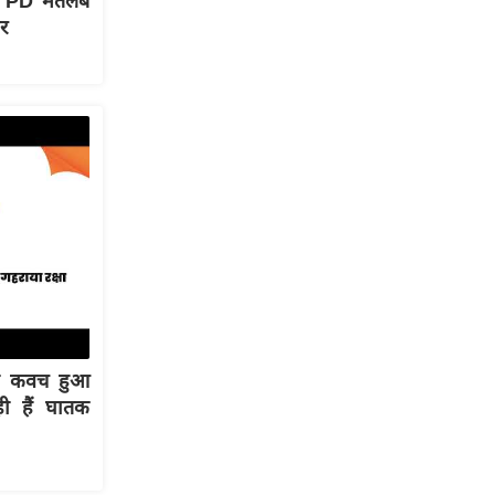
े 'PD मतलब
र
्षा कवच हुआ
ी हैं घातक