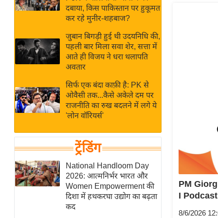
बजट
Hindi
दबाया, किस पाकिस्तान पर हुकूमत
खेल
News
कर रहे मुनीर-शहबाज?
क्रिकेट
जुबान बिगड़ी हुई थी उदयनिधि की,
Hindi
IPL
पहली बार मिला सवा शेर, सत्ता में
आते ही विजय ने धरा थलापति
Videos
2026
अवतार
क्राइम
सिर्फ एक बंदा काफ़ी है: PK से
ई-पेपर
ओवैसी तक...कैसे अकेले दम पर
मिसाल बेमिसाल
राजनीति का रुख बदलने में लगे ये
'लोन वॉरियर्स'
शख्सियत
यंग इंडिया
ट्रेंडिंग
साहित्य जगत
ऑटो वर्ल्ड
National Handloom Day
2026: आत्मनिर्भर भारत और
न्यूज ब्रीफ
PM Giorgia
Women Empowerment की
मनोरंजन जगत
I Podcast
दिशा में हथकरघा उद्योग का बढ़ता
कद
बॉलीवुड
8/6/2026 12