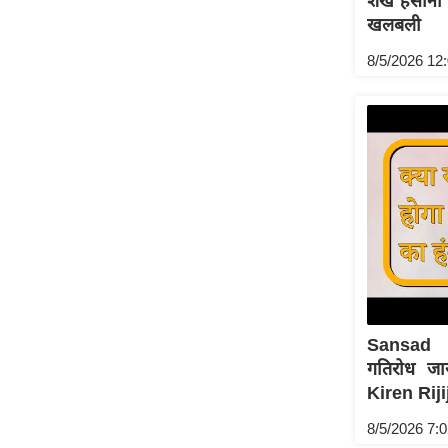
शेख हसीना क
खलबली
Code Of Ethics
RSS
8/5/2026 12
Our Team
Expert Panel
Loksabhachunav
Android App
Sansad 
गतिरोध जा
Kiren Rijij
8/5/2026 7: