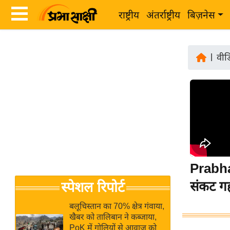
राष्ट्रीय
अंतर्राष्ट्रीय
बिज़नेस
Latest
ता
News
|
वीड
ज़ा
in
ख
Hindi
ब
र
Hindi
राष्ट्रीय
News
अंतर्राष्ट्रीय
Live
बिज़नेस
Prabha
उद्योग
Breaking
संकट गह
स्पेशल रिपोर्ट
जगत
News in
विशेषज्ञ
Hindi
बलूचिस्तान का 70% क्षेत्र गंवाया,
राय
खैबर को तालिबान ने कब्जाया,
PoK में गोलियों से आवाज को