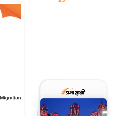
पांडेय
ू Migration