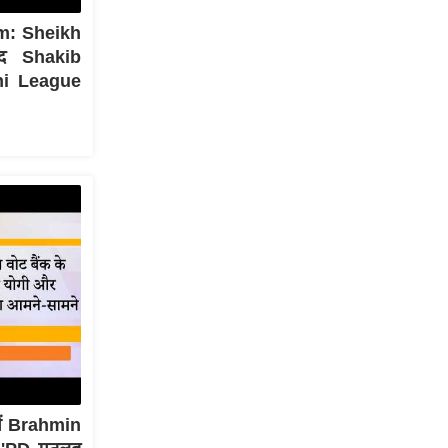
m: Sheikh
द Shakib
mi League
ें Brahmin