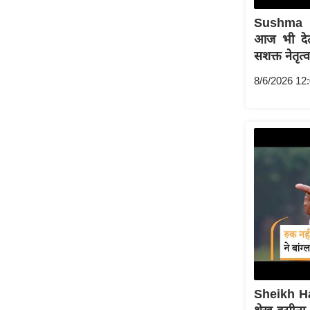
ऑडियो
Sushma 
इंफ़ोग्राफ़िक
आज भी देती
सशक्त नेतृत्
राज्यों से
शहरों से
8/6/2026 12
वेब स्टोरी
कार्टून
Short
Videos
iOS App
About us
Contact Editor
Advertise
Privacy Policy
Grievance
Sheikh H
Redressal