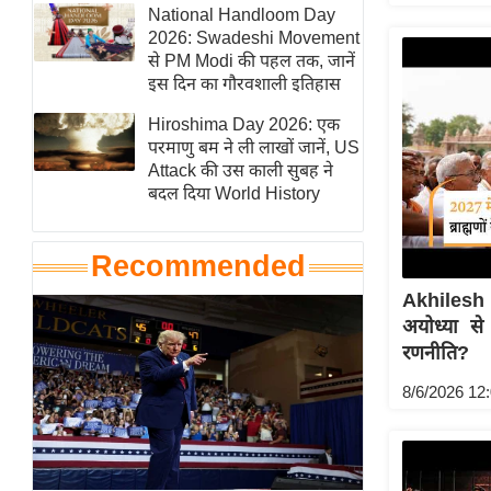
हॉलीवुड
National Handloom Day
2026: Swadeshi Movement
फिल्म समीक्षा
से PM Modi की पहल तक, जानें
Breaking
इस दिन का गौरवशाली इतिहास
News
Hiroshima Day 2026: एक
लाइफस्टाइल
परमाणु बम ने ली लाखों जानें, US
Attack की उस काली सुबह ने
टेक्नॉलॉजी
बदल दिया World History
ब्यूटी/फैशन
घरेलू नुस्खे
Recommended
पर्यटन स्थल
Akhilesh 
फिटनेस मंत्रा
अयोध्या से
रिलेशनशिप
रणनीति?
राजनीति
8/6/2026 12
विश्लेषण
समसामयिक
मातृभूमि