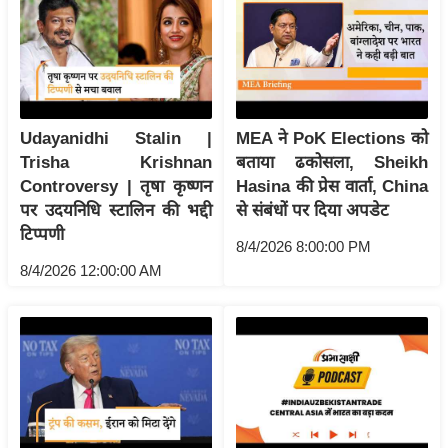
/
फै
श
न
घ
Udayanidhi Stalin |
MEA ने PoK Elections को
रे
Trisha Krishnan
बताया ढकोसला, Sheikh
लू
Controversy | तृषा कृष्णन
Hasina की प्रेस वार्ता, China
नु
पर उदयनिधि स्टालिन की भद्दी
से संबंधों पर दिया अपडेट
स्खे
टिप्पणी
8/4/2026 8:00:00 PM
प
8/4/2026 12:00:00 AM
र्य
ट
न
स्थ
ल
फि