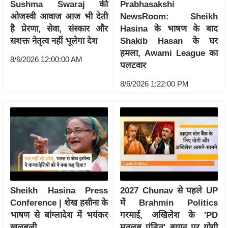
Sushma Swaraj की
Prabhasakshi
इ
ओजस्वी आवाज आज भी देती
NewsRoom: Sheikh
म
है प्रेरणा, सेवा, संस्कार और
Hasina के भाषण के बाद
सशक्त नेतृत्व नहीं भूलेगा देश
Shakib Hasan के घर
ई
हमला, Awami League का
-
8/6/2026 12:00:00 AM
पलटवार
पे
प
8/6/2026 1:22:00 PM
र
मि
सा
ल
बे
मि
सा
Sheikh Hasina Press
2027 Chunav से पहले UP
Conference | शेख हसीना के
में Brahmin Politics
ल
भाषण से बांग्लादेश में भयंकर
गरमाई, अखिलेश के 'PD
श
खलबली
मतलब पंडित' बयान पर योगी