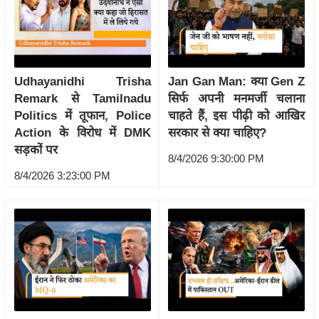
आ
र
.
आ
Udhayanidhi Trisha
Jan Gan Man: क्या Gen Z
ई
Remark से Tamilnadu
सिर्फ अपनी मनमर्जी चलाना
.
Politics में तूफान, Police
चाहते हैं, इस पीढ़ी को आखिर
चा
Action के विरोध में DMK
सरकार से क्या चाहिए?
सड़कों पर
य
8/4/2026 9:30:00 PM
प
8/4/2026 3:23:00 PM
र
स
मी
क्षा
ध
र्म
ज्यो