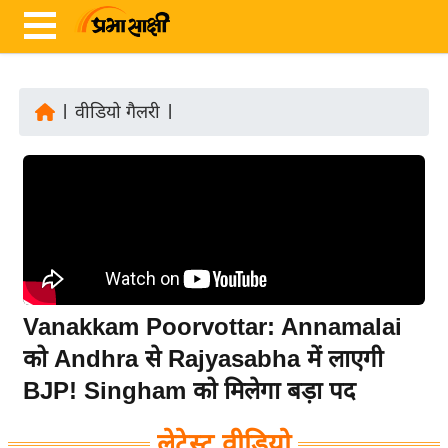
|
वीडियो गैलरी
|
ता
ज़ा
ख
ब
र
रा
ष्ट्री
Vanakkam Poorvottar: Annamalai
य
को Andhra से Rajyasabha में लाएगी
अं
BJP! Singham को मिलेगा बड़ा पद
त
र्रा
लेटेस्ट वीडियो
ष्ट्री