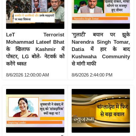
य
ब
ज
ट
LeT Terrorist
'गुलाटी' बयान पर झुके
खे
Mohammad Lateef Bhat
Narendra Singh Tomar,
ल
के खिलाफ Kashmir में
Datia में हार के बाद
क्रि
पोस्टर, LG बोले- नेटवर्क को
Kushwaha Community
के
करेंगे ध्वस्त
से मांगी माफी
ट
8/6/2026 12:00:00 AM
8/6/2026 2:44:00 PM
I
P
L
2
0
2
6
क्रा