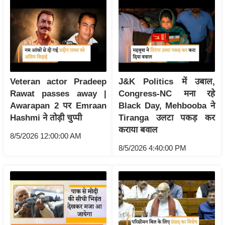
र्ल्ड
न्यू
ज
ब्री
फ
म
Veteran actor Pradeep
J&K Politics में उबाल,
नो
Rawat passes away |
Congress-NC मना रहे
रं
Awarapan 2 पर Emraan
Black Day, Mehbooba ने
Hashmi ने तोड़ी चुप्पी
Tiranga उलटा पकड़ कर
ज
कराया बवाल
न
8/5/2026 12:00:00 AM
ज
8/5/2026 4:40:00 PM
ग
त
बॉ
ली
वु