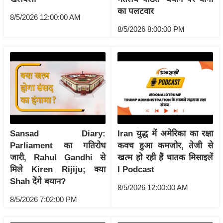
ख्सि
का पलटवार
य
8/5/2026 12:00:00 AM
8/5/2026 8:00:00 PM
त
यं
ग
इं
डि
या
सा
हि
Sansad Diary:
Iran युद्ध में अमेरिका का रक्षा
त्य
Parliament का गतिरोध
कवच हुआ कमजोर, तेजी से
ज
जारी, Rahul Gandhi से
खत्म हो रही हैं घातक मिसाइलें
ग
मिले Kiren Rijiju; क्या
I Podcast
त
Shah देंगे बयान?
8/5/2026 12:00:00 AM
ऑ
8/5/2026 7:02:00 PM
टो
व