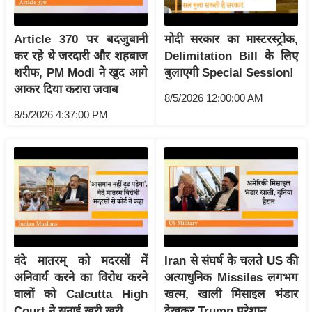
ड
हॉ
Article 370 पर बदजुबानी
मोदी सरकार का मास्टरस्ट्रोक,
ली
कर रहे थे जरदारी और शहबाज
Delimitation Bill के लिए
वु
शरीफ, PM Modi ने खुद आगे
बुलाएगी Special Session!
ड
आकर दिया करारा जवाब
फि
8/5/2026 12:00:00 AM
8/5/2026 4:37:00 PM
ल्म
स
मी
क्षा
B
r
e
a
वंदे मातरम् को मदरसों में
Iran से संघर्ष के चलते US की
k
अनिवार्य करने का विरोध करने
अत्याधुनिक Missiles लगभग
i
वालों को Calcutta High
खत्म, खाली मिसाइल भंडार
n
Court ने सुनाई खरी खरी
देखकर Trump परेशान