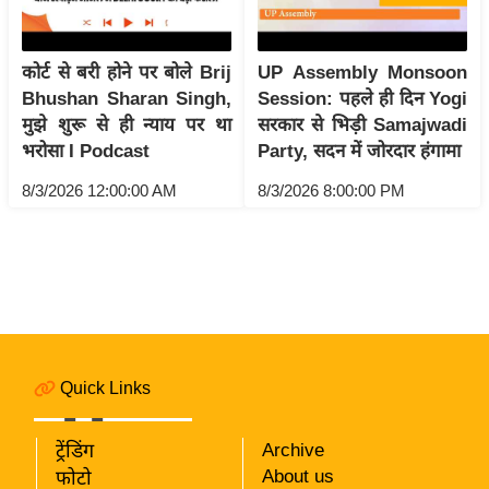
i
c
k
कोर्ट से बरी होने पर बोले Brij
UP Assembly Monsoon
L
Bhushan Sharan Singh,
Session: पहले ही दिन Yogi
i
मुझे शुरू से ही न्याय पर था
सरकार से भिड़ी Samajwadi
n
भरोसा I Podcast
Party, सदन में जोरदार हंगामा
k
8/3/2026 12:00:00 AM
8/3/2026 8:00:00 PM
s
वि
धा
न
स
भा
Quick Links
चु
ना
व
ट्रेंडिंग
Archive
About us
फोटो
फो