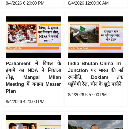
ष
8/4/2026 6:20:00 PM
8/4/2026 12:00:00 AM
ण
स
म
सा
म
यि
क
Parliament में विपक्ष के
India Bhutan China Tri-
मा
हंगामे का NDA ने निकाला
Junction पर भारत की नई
तृ
तोड़, Mangal Milan
रणनीति, Doklam तक
भू
Meeting में बनाया Master
पहुँचेगी रेल, चीन के छूटे पसीने
मि
Plan
8/4/2026 5:57:00 PM
स्तं
8/4/2026 4:23:00 PM
भ
ए
म
.