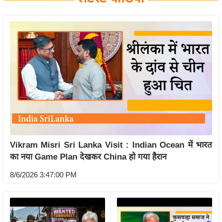
य
बि
ज़
ने
स
उ
द्यो
ग
ज
ग
Vikram Misri Sri Lanka Visit : Indian Ocean में भारत
त
का नया Game Plan देखकर China हो गया हैरान
वि
शे
8/6/2026 3:47:00 PM
ष
ज्ञ
रा