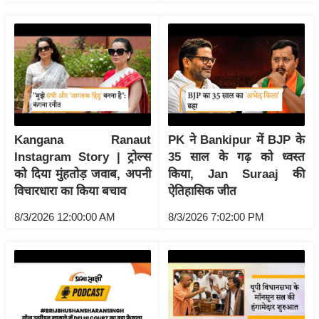
रा
शि
फ
ल
वि
शे
ष
Kangana Ranaut
PK ने Bankipur में BJP के
वि
Instagram Story | ट्रोल्स
35 साल के गढ़ को ध्वस्त
श्ले
को दिया मुंहतोड़ जवाब, अपनी
किया, Jan Suraaj की
ष
विचारधारा का किया बचाव
ऐतिहासिक जीत
ण
8/3/2026 12:00:00 AM
8/3/2026 7:02:00 PM
ट्रें
डिं
ग
Q
u