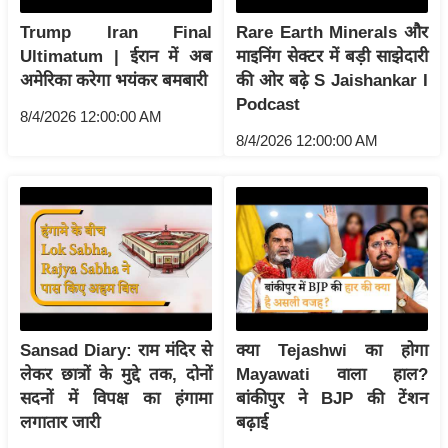
ट
ने
Trump Iran Final
Rare Earth Minerals और
स
Ultimatum | ईरान में अब
माइनिंग सेक्टर में बड़ी साझेदारी
मं
अमेरिका करेगा भयंकर बमबारी
की ओर बढ़े S Jaishankar I
Podcast
त्रा
8/4/2026 12:00:00 AM
रि
8/4/2026 12:00:00 AM
ले
श
न
शि
प
रा
ज
नी
Sansad Diary: राम मंदिर से
क्या Tejashwi का होगा
लेकर छात्रों के मुद्दे तक, दोनों
Mayawati वाला हाल?
ति
सदनों में विपक्ष का हंगामा
बांकीपुर ने BJP की टेंशन
वि
लगातार जारी
बढ़ाई
श्ले