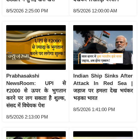
g
N
8/5/2026 2:25:00 PM
8/5/2026 12:00:00 AM
e
w
s
ला
इ
फ
स्टा
Prabhasakshi
Indian Ship Sinks After
इ
NewsRoom: UPI से
Attack In Red Sea |
ल
₹2000 से ऊपर के भुगतान
जहाज पर हमला देख भयंकर
टे
करने पर लग सकता है शुल्क,
भड़का भारत
क्नॉ
संसद में विधेयक पेश
8/5/2026 1:41:00 PM
लॉ
8/5/2026 2:13:00 PM
जी
ब्यू
टी