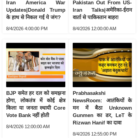
ति
Iran America War
Pakistan Out From US-
Updates|Donald Trump
Iran Talks|अमेरिका-ईरान
ष
के हाथ से निकल गई ये जंग?
वार्ता से पाकिस्तान बाहर!
प्र
भु
8/4/2026 4:00:00 PM
8/4/2026 12:00:00 AM
म
हि
मा
/
ध
र्म
स्थ
ल
BJP समेत हर दल को समझना
Prabhasakshi
होगा, लोकतंत्र में कोई क्षेत्र
NewsRoom: आतंकियों के
व्र
किला या जनता स्थायी Core
मन में बैठा Unknown
त
Vote Bank नहीं होती
Gunmen का डर, LeT के
त्यो
Rizwan Hanif का दावा
हा
8/4/2026 12:00:00 AM
र
8/4/2026 12:55:00 PM