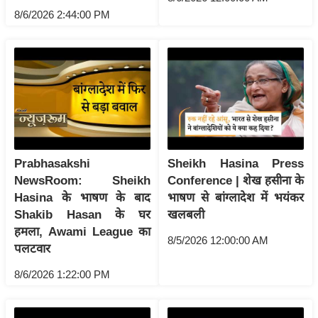
ति
8/6/2026 2:44:00 PM
ष
प्र
भु
म
हि
मा
/
ध
Prabhasakshi
Sheikh Hasina Press
र्म
NewsRoom: Sheikh
Conference | शेख हसीना के
स्थ
Hasina के भाषण के बाद
भाषण से बांग्लादेश में भयंकर
ल
Shakib Hasan के घर
खलबली
हमला, Awami League का
व्र
8/5/2026 12:00:00 AM
पलटवार
त
त्यो
8/6/2026 1:22:00 PM
हा
र