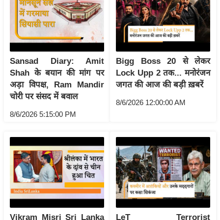
ष
ण
स
म
सा
Sansad Diary: Amit
Bigg Boss 20 से लेकर
म
Shah के बयान की मांग पर
Lock Upp 2 तक... मनोरंजन
यि
अड़ा विपक्ष, Ram Mandir
जगत की आज की बड़ी ख़बरें
चोरी पर संसद में बवाल
क
8/6/2026 12:00:00 AM
मा
8/6/2026 5:15:00 PM
तृ
भू
मि
स्तं
भ
ए
म
Vikram Misri Sri Lanka
LeT Terrorist
.