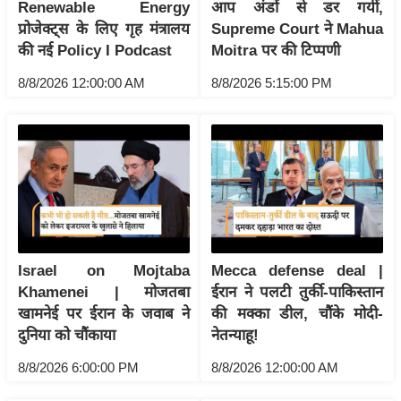
Renewable Energy
आप अंडों से डर गयीं,
इ
प्रोजेक्ट्स के लिए गृह मंत्रालय
Supreme Court ने Mahua
म
की नई Policy I Podcast
Moitra पर की टिप्पणी
ई
8/8/2026 12:00:00 AM
8/8/2026 5:15:00 PM
-
पे
प
र
मि
सा
ल
Israel on Mojtaba
Mecca defense deal |
बे
Khamenei | मोजतबा
ईरान ने पलटी तुर्की-पाकिस्तान
मि
खामनेई पर ईरान के जवाब ने
की मक्का डील, चौंके मोदी-
सा
दुनिया को चौंकाया
नेतन्याहू!
ल
8/8/2026 6:00:00 PM
8/8/2026 12:00:00 AM
श