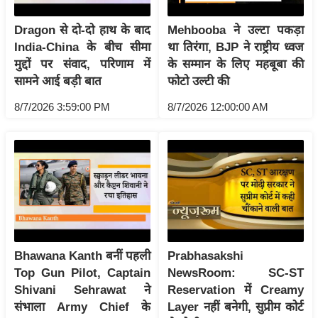
/
Dragon से दो-दो हाथ के बाद
Mehbooba ने उल्टा पकड़ा
फै
India-China के बीच सीमा
था तिरंगा, BJP ने राष्ट्रीय ध्वज
श
मुद्दों पर संवाद, परिणाम में
के सम्मान के लिए महबूबा की
न
सामने आई बड़ी बात
फोटो उल्टी की
घ
8/7/2026 3:59:00 PM
8/7/2026 12:00:00 AM
रे
लू
नु
स्खे
प
र्य
ट
न
Bhawana Kanth बनीं पहली
Prabhasakshi
स्थ
Top Gun Pilot, Captain
NewsRoom: SC-ST
ल
Shivani Sehrawat ने
Reservation में Creamy
फि
संभाला Army Chief के
Layer नहीं बनेगी, सुप्रीम कोर्ट