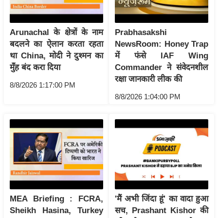
र्ल्ड
न्यू
Arunachal के क्षेत्रों के नाम
Prabhasakshi
ज
बदलने का ऐलान करता रहता
NewsRoom: Honey Trap
ब्री
था China, मोदी ने दुश्मन का
में फंसे IAF Wing
फ
मुँह बंद करा दिया
Commander ने संवेदनशील
म
रक्षा जानकारी लीक की
8/8/2026 1:17:00 PM
नो
8/8/2026 1:04:00 PM
रं
ज
न
ज
ग
त
बॉ
ली
MEA Briefing : FCRA,
'मैं अभी जिंदा हूं' का वादा हुआ
वु
Sheikh Hasina, Turkey
सच, Prashant Kishor की