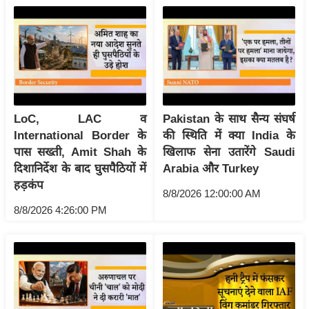
ख्सि
य
त
यं
ग
इं
डि
LoC, LAC व
Pakistan के साथ सैन्य संघर्ष
या
International Border के
की स्थिति में क्या India के
पास सख्ती, Amit Shah के
खिलाफ सेना उतारेंगे Saudi
सा
दिशानिर्देश के बाद घुसपैठियों में
Arabia और Turkey
हि
हड़कंप
त्य
8/8/2026 12:00:00 AM
ज
8/8/2026 4:26:00 PM
ग
त
ऑ
टो
व