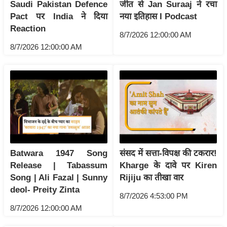
ड
Saudi Pakistan Defence
जीत से Jan Suraaj ने रचा
हॉ
Pact पर India ने दिया
नया इतिहास I Podcast
Reaction
ली
8/7/2026 12:00:00 AM
वु
8/7/2026 12:00:00 AM
ड
फि
ल्म
स
मी
क्षा
B
r
Batwara 1947 Song
संसद में सत्ता-विपक्ष की टकरार!
Release | Tabassum
Kharge के दावे पर Kiren
e
Song | Ali Fazal | Sunny
Rijiju का तीखा वार
a
deol- Preity Zinta
k
8/7/2026 4:53:00 PM
i
8/7/2026 12:00:00 AM
n