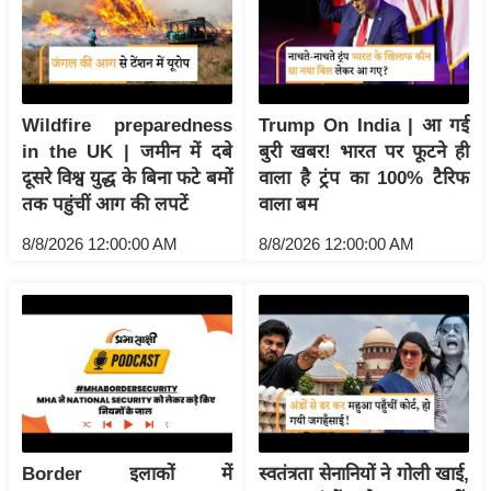
य
ब
ज
ट
Wildfire preparedness
Trump On India | आ गई
खे
in the UK | जमीन में दबे
बुरी खबर! भारत पर फूटने ही
ल
दूसरे विश्व युद्ध के बिना फटे बमों
वाला है ट्रंप का 100% टैरिफ
क्रि
तक पहुंचीं आग की लपटें
वाला बम
के
8/8/2026 12:00:00 AM
8/8/2026 12:00:00 AM
ट
I
P
L
2
0
2
6
Border इलाकों में
स्वतंत्रता सेनानियों ने गोली खाई,
क्रा