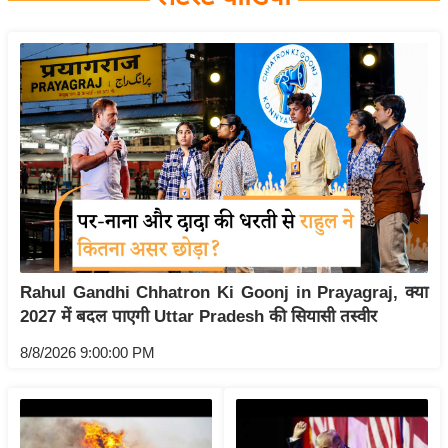
य
बि
ज़
ने
स
उ
द्यो
ग
ज
ग
Rahul Gandhi Chhatron Ki Goonj in Prayagraj, क्या
त
2027 में बदल पाएगी Uttar Pradesh की सियासी तस्वीर
वि
शे
8/8/2026 9:00:00 PM
ष
ज्ञ
रा