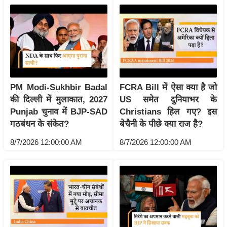
g
N
e
w
s
ला
इ
PM Modi-Sukhbir Badal
FCRA Bill में ऐसा क्या है जो
फ
की दिल्ली में मुलाकात, 2027
US समेत दुनियाभर के
Punjab चुनाव में BJP-SAD
Christians हिल गए? इस
स्टा
गठबंधन के संकेत?
बेचैनी के पीछे क्या राज है?
इ
ल
8/7/2026 12:00:00 AM
8/7/2026 12:00:00 AM
टे
क्नॉ
लॉ
जी
ब्यू
टी