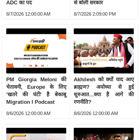
ट
ADC का पद
से बोली सरकार
ने
8/7/2026 12:00:00 AM
8/7/2026 2:09:00 PM
स
मं
त्रा
रि
ले
श
न
शि
PM Giorgia Meloni की
Akhilesh को क्यों याद आए
प
चेतावनी, Europe के लिए
ब्राह्मण? अयोध्या से हुई
रा
'खतरे की घंटी' है बेकाबू
शुरुआत...क्या है आगे की
ज
Migration I Podcast
रणनीति?
नी
8/6/2026 12:00:00 AM
8/6/2026 12:00:00 AM
ति
वि
श्ले