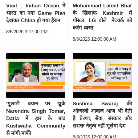
Visit : Indian Ocean में
Mohammad Lateef Bhat
आ
भारत का नया Game Plan
के खिलाफ Kashmir में
र
देखकर China हो गया हैरान
पोस्टर, LG बोले- नेटवर्क को
.
करेंगे ध्वस्त
आ
8/6/2026 3:47:00 PM
8/6/2026 12:00:00 AM
ई
.
चा
य
प
र
स
मी
'गुलाटी' बयान पर झुके
Sushma Swaraj की
क्षा
Narendra Singh Tomar,
ओजस्वी आवाज आज भी देती
ध
Datia में हार के बाद
है प्रेरणा, सेवा, संस्कार और
र्म
Kushwaha Community
सशक्त नेतृत्व नहीं भूलेगा देश
ज्यो
से मांगी माफी
8/6/2026 12:00:00 AM