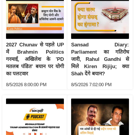
रा
शि
फ
ल
वि
2027 Chunav से पहले UP
Sansad Diary:
शे
में Brahmin Politics
Parliament का गतिरोध
ष
गरमाई, अखिलेश के 'PD
जारी, Rahul Gandhi से
वि
मतलब पंडित' बयान पर योगी
मिले Kiren Rijiju; क्या
श्ले
का पलटवार
Shah देंगे बयान?
ष
ण
8/5/2026 8:00:00 PM
8/5/2026 7:02:00 PM
ट्रें
डिं
ग
Q
u