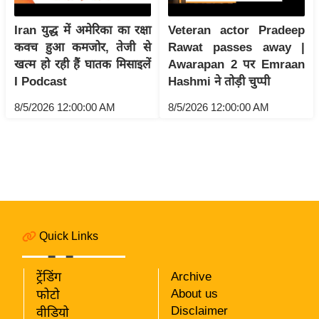
i
c
Iran युद्ध में अमेरिका का रक्षा
Veteran actor Pradeep
k
कवच हुआ कमजोर, तेजी से
Rawat passes away |
L
खत्म हो रही हैं घातक मिसाइलें
Awarapan 2 पर Emraan
i
I Podcast
Hashmi ने तोड़ी चुप्पी
n
8/5/2026 12:00:00 AM
8/5/2026 12:00:00 AM
k
s
वि
धा
न
स
भा
Quick Links
चु
ना
ट्रेंडिंग
Archive
व
About us
फोटो
Disclaimer
वीडियो
फो