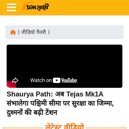
|
वीडियो गैलरी
|
ता
ज़ा
ख
ब
र
रा
ष्ट्री
Shaurya Path: अब Tejas Mk1A
य
संभालेगा पश्चिमी सीमा पर सुरक्षा का जिम्मा,
अं
दुश्मनों की बढ़ी टेंशन
त
र्रा
लेटेस्ट वीडियो
ष्ट्री