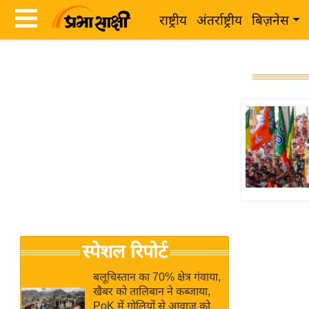
राष्ट्रीय
अंतर्राष्ट्रीय
बिज़नेस
Latest
ता
News
ज़ा
in
ख
Hindi
ब
र
Hindi
राष्ट्रीय
News
अंतर्राष्ट्रीय
Live
बिज़नेस
उद्योग
Breaking
स्पेशल रिपोर्ट
जगत
News in
विशेषज्ञ
Hindi
बलूचिस्तान का 70% क्षेत्र गंवाया,
राय
खैबर को तालिबान ने कब्जाया,
PoK में गोलियों से आवाज को