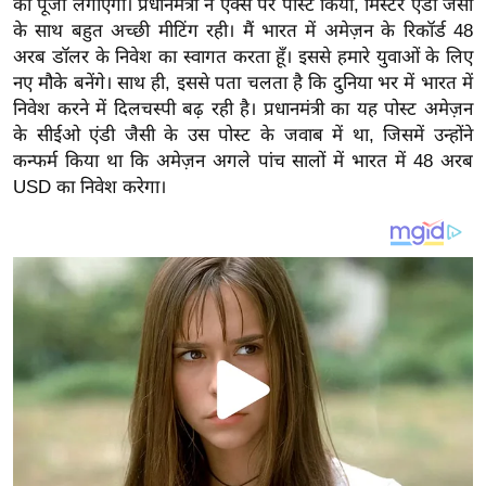
की पूंजी लगाएगी। प्रधानमंत्री ने एक्स पर पोस्ट किया, मिस्टर एंडी जैसी
य
के साथ बहुत अच्छी मीटिंग रही। मैं भारत में अमेज़न के रिकॉर्ड 48
ब
अरब डॉलर के निवेश का स्वागत करता हूँ। इससे हमारे युवाओं के लिए
ज
नए मौके बनेंगे। साथ ही, इससे पता चलता है कि दुनिया भर में भारत में
ट
निवेश करने में दिलचस्पी बढ़ रही है। प्रधानमंत्री का यह पोस्ट अमेज़न
खे
के सीईओ एंडी जैसी के उस पोस्ट के जवाब में था, जिसमें उन्होंने
ल
कन्फर्म किया था कि अमेज़न अगले पांच सालों में भारत में 48 अरब
USD का निवेश करेगा।
क्रि
के
ट
I
P
L
2
0
2
6
क्रा