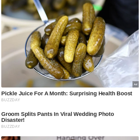
/
फै
श
न
घ
रे
लू
नु
स्खे
प
र्य
ट
न
स्थ
ल
फि