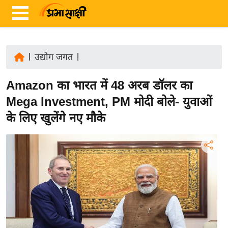
|
उद्योग जगत
|
ता
Amazon का भारत में 48 अरब डॉलर का
ज़ा
ख
Mega Investment, PM मोदी बोले- युवाओं
ब
के लिए खुलेंगे नए मौके
र
रा
ष्ट्री
य
अं
त
र्रा
ष्ट्री