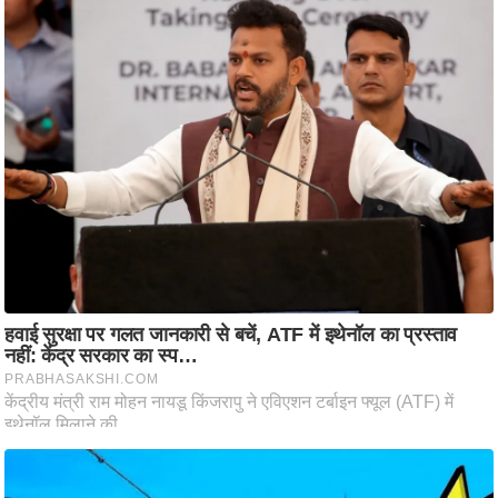
ट
ने
स
मं
त्रा
रि
ले
श
न
शि
प
रा
ज
नी
ति
वि
श्ले