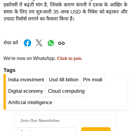
र्ल्ड
इकॉनमी में बढ़ती मांग है, जिसके कारण कंपनी ने दशक के आखिर के
समय के लिए तय शुरुआती 35 अरब USD के निवेश को बढ़ाकर और
न्यू
ज़्यादा रिसोर्स लगाने का फैसला किया है।
ज
ब्री
फ
शेयर करें
म
नो
We're now on WhatsApp.
Click to join.
रं
ज
Tags
न
India investment
Usd 48 billion
Pm modi
ज
Digital economy
Cloud computing
ग
त
Artificial intelligence
बॉ
ली
वु