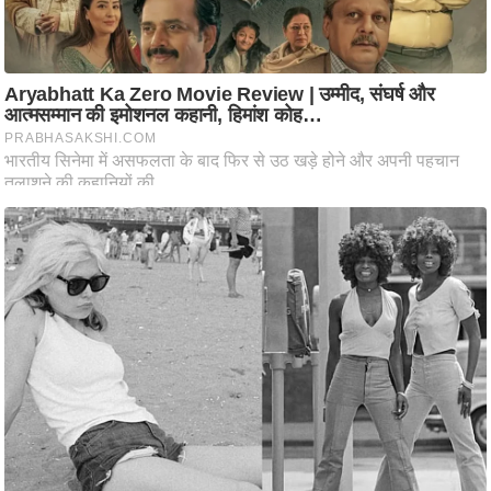
ति
ष
प्र
भु
म
हि
मा
/
ध
र्म
स्थ
ल
व्र
त
त्यो
हा
र