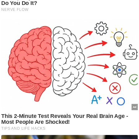
g
N
e
w
s
ला
इ
फ
स्टा
इ
ल
टे
क्नॉ
लॉ
जी
ब्यू
टी