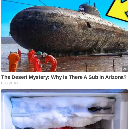
ष
ण
स
म
सा
म
यि
क
मा
तृ
भू
मि
स्तं
भ
ए
म
.