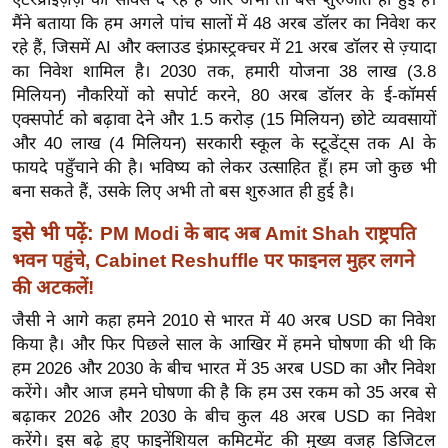
ख्सि
मैंने बताया कि हम अगले पांच सालों में 48 अरब डॉलर का निवेश कर
य
रहे हैं, जिसमें AI और क्लाउड इंफ्रास्ट्रक्चर में 21 अरब डॉलर से ज़्यादा
त
का निवेश शामिल है। 2030 तक, हमारी योजना 38 लाख (3.8
यं
मिलियन) नौकरियों को सपोर्ट करने, 80 अरब डॉलर के ई-कॉमर्स
ग
एक्सपोर्ट को बढ़ावा देने और 1.5 करोड़ (15 मिलियन) छोटे व्यवसायों
इं
और 40 लाख (4 मिलियन) सरकारी स्कूल के स्टूडेंट्स तक AI के
फायदे पहुँचाने की है। भविष्य को लेकर उत्साहित हूँ। हम जो कुछ भी
डि
बना सकते हैं, उसके लिए अभी तो बस शुरुआत ही हुई है।
या
सा
इसे भी पढ़ें:
PM Modi के बाद अब Amit Shah राष्ट्रपति
हि
भवन पहुंचे, Cabinet Reshuffle पर फाइनल मुहर लगने
त्य
की अटकलें!
ज
जैसी ने आगे कहा हमने 2010 से भारत में 40 अरब USD का निवेश
ग
किया है। और फिर पिछले साल के आखिर में हमने घोषणा की थी कि
त
हम 2026 और 2030 के बीच भारत में 35 अरब USD का और निवेश
ऑ
करेंगे। और आज हमने घोषणा की है कि हम उस रकम को 35 अरब से
टो
बढ़ाकर 2026 और 2030 के बीच कुल 48 अरब USD का निवेश
व
करेंगे। इस बढ़े हुए फाइनेंशियल कमिटमेंट की मुख्य वजह डिजिटल