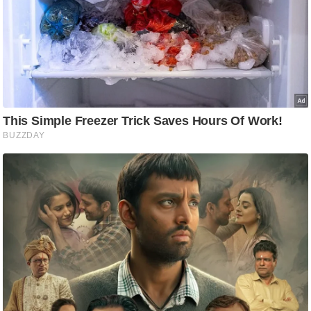
आ
र
.
आ
ई
.
चा
य
प
र
स
मी
क्षा
ध
र्म
ज्यो