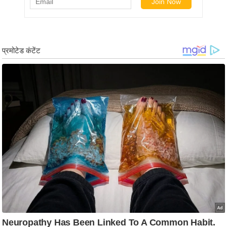
ड
हॉ
ली
वु
ड
फि
ल्म
स
मी
क्षा
B
r
e
a
k
i
n