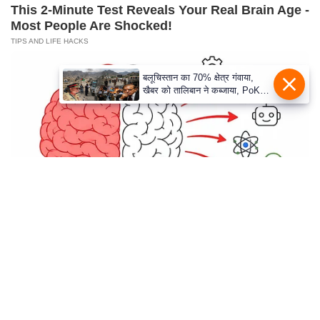
c
This 2-Minute Test Reveals Your Real Brain Age -
y
Most People Are Shocked!
G
TIPS AND LIFE HACKS
r
i
e
v
a
n
c
e
R
e
Groom Splits Pants In Viral Wedding Photo
d
Disaster!
r
BUZZDAY
e
s
Operation Titanic: How 400 Dummies Duped The