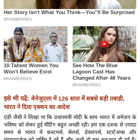
इ
म
ई
-
पे
प
र
मि
सा
ल
इसे भी पढ़ें:
वेनेजुएला में 126 साल में सबसे बड़ी तबाही,
बे
भारत ने दिया एक्शन का आदेश
मि
सा
एंडी जैसी ने लिखा था कि प्रधानमंत्री मोदी के साथ भारत में अमेज़न के
ल
भविष्य को लेकर हुई मीटिंग बहुत अच्छी रही। हम एक दशक से ज़्यादा
समय से भारत में कस्टमर्स, सेलर्स, डेवलपर्स, स्टार्टअप्स और
श
एंटरप्राइज़ेज़ को सर्विस दे रहे हैं और अभी तो बस शुरुआत ही हुई है।