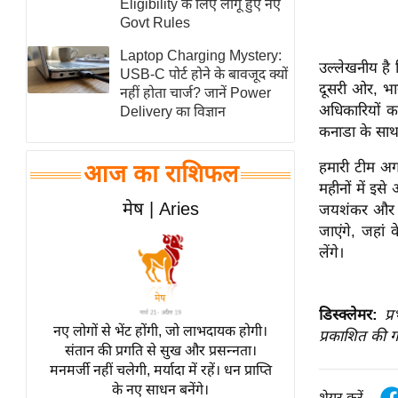
Eligibility के लिए लागू हुए नए
स्तंभ
Govt Rules
एम.
Laptop Charging Mystery:
उल्लेखनीय है 
आर.
USB-C पोर्ट होने के बावजूद क्यों
दूसरी ओर, भार
नहीं होता चार्ज? जानें Power
आई.
अधिकारियों 
Delivery का विज्ञान
चाय पर
कनाडा के साथ 
समीक्षा
हमारी टीम अग
आज का राशिफल
धर्म
महीनों में इसे
ज्योतिष
मेष | Aries
जयशंकर और रेल
प्रभु
जाएंगे, जहां 
लेंगे।
महिमा/
धर्मस्थल
व्रत
डिस्क्लेमर:
प्
त्योहार
नए लोगों से भेंट होंगी, जो लाभदायक होगी।
प्रकाशित की ग
संतान की प्रगति से सुख और प्रसन्नता।
राशिफल
मनमर्जी नहीं चलेगी, मर्यादा में रहें। धन प्राप्ति
विशेष
के नए साधन बनेंगे।
शेयर करें