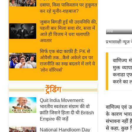
बजट
Hindi
दबाया, किस पाकिस्तान पर हुकूमत
खेल
News
कर रहे मुनीर-शहबाज?
क्रिकेट
जुबान बिगड़ी हुई थी उदयनिधि की,
Hindi
IPL
पहली बार मिला सवा शेर, सत्ता में
ANI
आते ही विजय ने धरा थलापति
Videos
2026
अवतार
प्रभासाक्षी न्यूज 
क्राइम
सिर्फ एक बंदा काफ़ी है: PK से
ई-पेपर
ओवैसी तक...कैसे अकेले दम पर
वाणिज्य मं
मिसाल बेमिसाल
राजनीति का रुख बदलने में लगे ये
मुक्त व्य
'लोन वॉरियर्स'
शख्सियत
कनाडा एफट
यंग इंडिया
करने का लक्
ट्रेंडिंग
साहित्य जगत
ऑटो वर्ल्ड
Quit India Movement:
भारतीय स्वतंत्रता संग्राम की वो
वाणिज्य एवं उद
न्यूज ब्रीफ
क्रांति जिसने हिला दी थी British
के कारण भारत
मनोरंजन जगत
Empire की जड़ें
संभावना नहीं 
बॉलीवुड
से कहा, कुछ चि
National Handloom Day