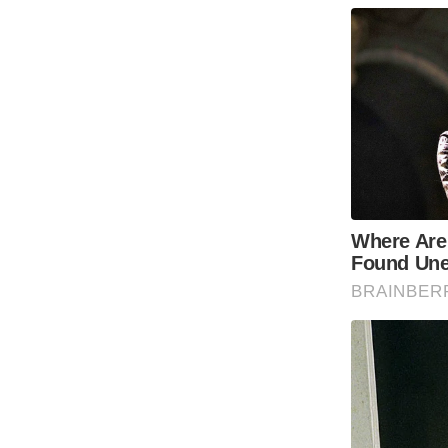
Code Of Ethics
RSS
Our Team
Expert Panel
Loksabhachunav
Android App