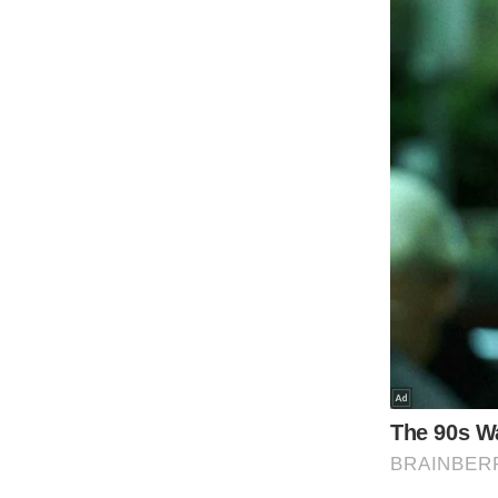
ऑडियो
इंफ़ोग्राफ़िक
राज्यों से
शहरों से
वेब स्टोरी
कार्टून
Short
Videos
iOS App
About us
Contact Editor
Advertise
Privacy Policy
Grievance
Redressal