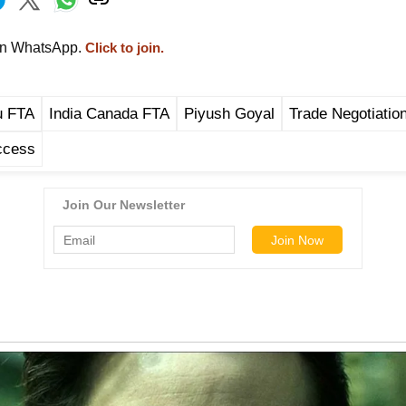
on WhatsApp.
Click to join.
u FTA
India Canada FTA
Piyush Goyal
Trade Negotiatio
ccess