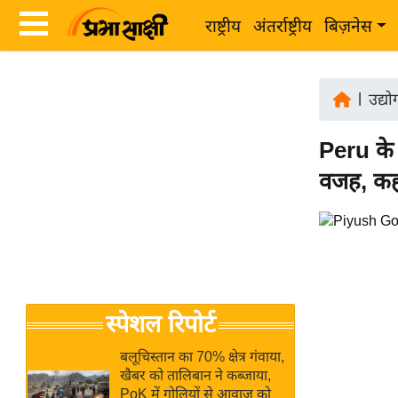
राष्ट्रीय
अंतर्राष्ट्रीय
बिज़नेस
Latest
ता
News
|
उद्य
ज़ा
in
ख
Peru के 
Hindi
ब
वजह, कहा
र
Hindi
राष्ट्रीय
News
अंतर्राष्ट्रीय
Live
बिज़नेस
उद्योग
Breaking
स्पेशल रिपोर्ट
जगत
News in
विशेषज्ञ
Hindi
बलूचिस्तान का 70% क्षेत्र गंवाया,
राय
खैबर को तालिबान ने कब्जाया,
PoK में गोलियों से आवाज को