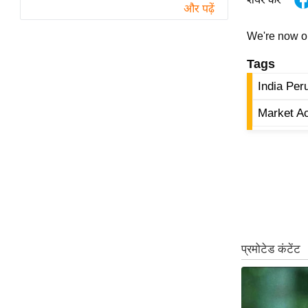
विश्लेषण
और पढ़ें
ट्रेंडिंग
We're now 
Tags
Q
u
India Per
i
Market A
c
k
L
i
n
k
s
विधानसभा
चुनाव
फोटो
वीडियो