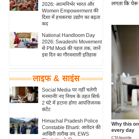
लगता कि पेरू 
हॉलीवुड
2026: आत्मनिर्भर भारत और
Women Empowerment की
फिल्म समीक्षा
दिशा में हथकरघा उद्योग का बढ़ता
Breaking
कद
News
National Handloom Day
लाइफस्टाइल
2026: Swadeshi Movement
से PM Modi की पहल तक, जानें
टेक्नॉलॉजी
इस दिन का गौरवशाली इतिहास
ब्यूटी/फैशन
घरेलू नुस्खे
लाइफ & साइंस
पर्यटन स्थल
फिटनेस मंत्रा
Social Media पर नहीं चलेगी
मनमानी! नए नियम के तहत सिर्फ
रिलेशनशिप
2 घंटे में हटाना होगा आपत्तिजनक
राजनीति
कंटेंट
विश्लेषण
Himachal Pradesh Police
समसामयिक
Constable Bharti: आवेदन की
आखिरी तारीख तय, EWS
मातृभूमि