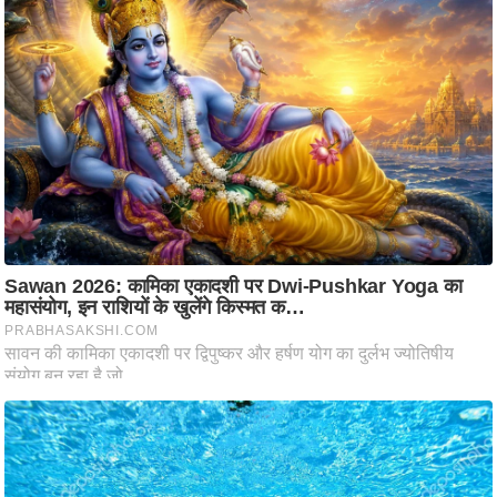
आ
र
.
आ
ई
.
चा
य
प
र
स
मी
क्षा
ध
र्म
ज्यो