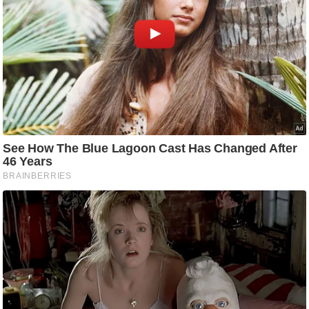
ड
हॉ
ली
वु
ड
फि
ल्म
स
मी
क्षा
B
r
e
a
k
i
n