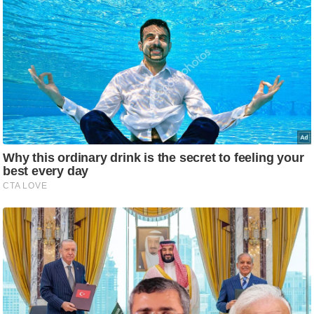
ति
ष
प्र
भु
म
हि
मा
/
ध
र्म
स्थ
ल
व्र
त
त्यो
हा
र