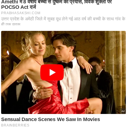
ट
ने
स
मं
त्रा
रि
ले
श
न
शि
प
रा
ज
नी
ति
वि
श्ले