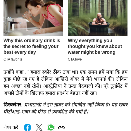
इ
म
ई
-
पे
प
र
मि
सा
उन्होंने कहा ,‘‘ हमारा स्कोर ठीक ठाक था। एक समय हमें लगा कि हम
ल
कुछ पीछे रह गए हैं लेकिन आखिरी ओवर में मैने भरपाई की। लेकिन
हम अच्छा नहीं खेले। आस्ट्रेलिया ने उम्दा गेंदबाजी की। पूरे टूर्नामेंट में
अच्छी टीमों के खिलाफ हमारा प्रदर्शन बेहतर नहीं रहा।
बे
मि
डिस्क्लेमर:
प्रभासाक्षी ने इस ख़बर को संपादित नहीं किया है। यह ख़बर
सा
पीटीआई-भाषा की फीड से प्रकाशित की गयी है।
ल
श
शेयर करें