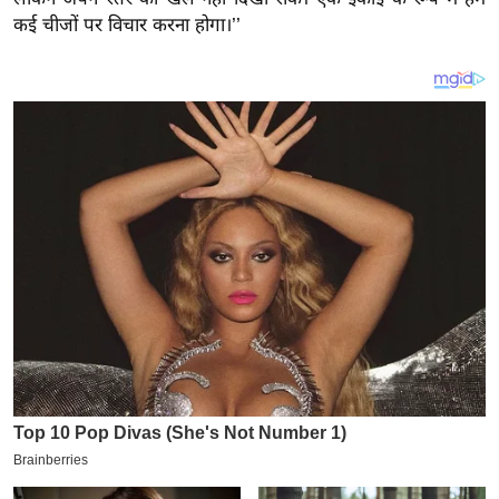
य
कई चीजों पर विचार करना होगा।’’
ब
ज
ट
खे
ल
क्रि
के
ट
I
P
L
2
0
2
6
क्रा