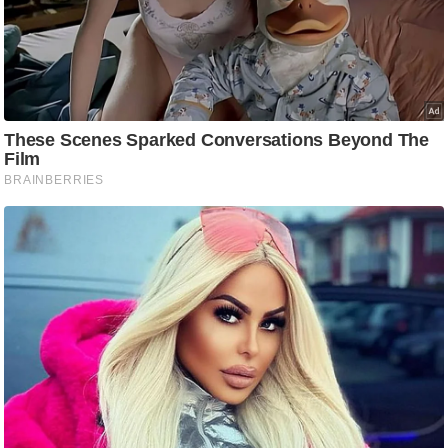
g
N
e
w
s
ला
इ
फ
स्टा
इ
ल
टे
क्नॉ
लॉ
जी
ब्यू
टी