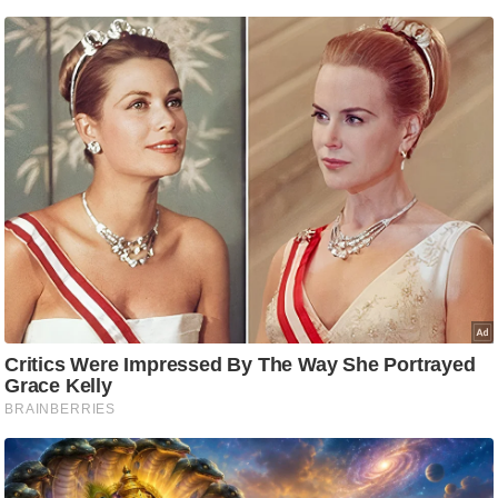
ष
ण
स
म
सा
म
यि
क
मा
तृ
भू
मि
स्तं
भ
ए
म
.