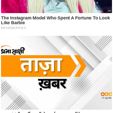
/
फै
श
न
घ
रे
लू
नु
स्खे
प
र्य
ट
न
स्थ
ल
फि