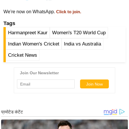
ख्सि
य
We're now on WhatsApp.
Click to join.
त
Tags
यं
Harmanpreet Kaur
Women's T20 World Cup
ग
इं
Indian Women's Cricket
India vs Australia
डि
Cricket News
या
सा
हि
त्य
ज
ग
त
ऑ
टो
व