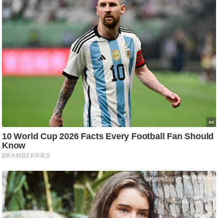
र्ल्ड
न्यू
ज
ब्री
फ
म
नो
रं
ज
न
ज
ग
त
बॉ
ली
वु