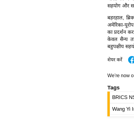
सहयोग और सतत
Code Of Ethics
बहरहाल, ब्रि
RSS
अमेरिका-यूरोप
Our Team
का प्रदर्शन क
Expert Panel
केवल सैन्य त
Loksabhachunav
बहुपक्षीय सहयो
Android App
शेयर करें
We're now 
Tags
BRICS NS
Wang Yi In