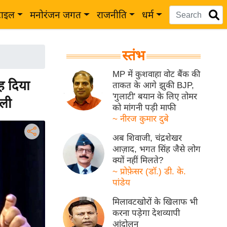
टाइल
मनोरंजन जगत
राजनीति
धर्म
स्तंभ
MP में कुशवाहा वोट बैंक की
ह दिया
ताकत के आगे झुकी BJP,
'गुलाटी' बयान के लिए तोमर
ीली
को मांगनी पड़ी माफी
~ नीरज कुमार दुबे
अब शिवाजी, चंद्रशेखर
आज़ाद, भगत सिंह जैसे लोग
क्यों नहीं मिलते?
~ प्रोफ़ेसर (डॉ.) डी. के.
पांडेय
मिलावटखोरों के खिलाफ भी
करना पड़ेगा देशव्यापी
आंदोलन