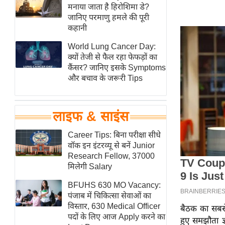
हॉलीवुड
मनाया जाता है हिरोशिमा डे?
जानिए परमाणु हमले की पूरी
फिल्म समीक्षा
कहानी
Breaking
World Lung Cancer Day:
News
क्यों तेजी से फैल रहा फेफड़ों का
लाइफस्टाइल
कैंसर? जानिए इसके Symptoms
और बचाव के जरूरी Tips
टेक्नॉलॉजी
ब्यूटी/फैशन
घरेलू नुस्खे
लाइफ & साइंस
पर्यटन स्थल
Career Tips: बिना परीक्षा सीधे
फिटनेस मंत्रा
वॉक इन इंटरव्यू से बनें Junior
Research Fellow, 37000
रिलेशनशिप
मिलेगी Salary
राजनीति
BFUHS 630 MO Vacancy:
विश्लेषण
पंजाब में चिकित्सा सेवाओं का
समसामयिक
विस्तार, 630 Medical Officer
बैठक का सबसे
पदों के लिए आज Apply करने का
हुए समझौता ज
मातृभूमि