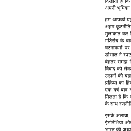
दिखाता है कि 
ऑडियो
अपनी भूमिका 
इंफ़ोग्राफ़िक
हम आपको यह भी
राज्यों से
अहम कूटनीतिक 
शहरों से
मुलाकात कर द्
गतिरोध के बाद 
वेब स्टोरी
घटनाक्रमों पर
कार्टून
डोभाल ने स्पष
Short
बेहतर समझ वि
Videos
विवाद को लेकर
उड़ानों की बह
iOS App
प्रक्रिया का 
About us
एक वर्ष बाद द
Contact Editor
मिलता है कि भ
के साथ रणनीत
Advertise
Privacy Policy
इसके अलावा, र
इंडोनेशिया और 
Grievance
भारत की अध्य
Redressal