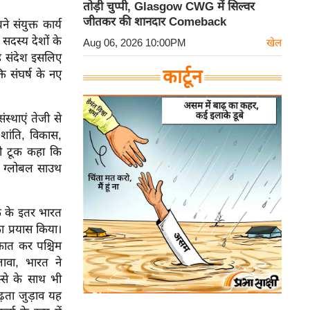
तोड़ी चुप्पी, Glasgow CWG में सिल्वर
जीतकर की शानदार Comeback
 संयुक्त कार्य
 सदस्य देशों के
Aug 06, 2026 10:00PM
खेल
ह संदेश इसलिए
कार्टून
ि संघर्ष के नए
स्थाएं तेजी से
 शांति, विकास,
दो टूक कहा कि
और ग्लोबल साउथ
क के इतर भारत
का प्रयास किया।
ाकात कर पश्चिम
ावा, भारत ने
स्से के साथ भी
़ता जुड़ाव यह