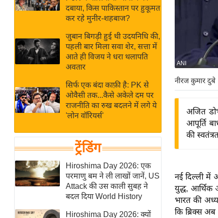
बजट
Hindi
दबाया, किस पाकिस्तान पर हुकूमत
खेल
News
कर रहे मुनीर-शहबाज?
क्रिकेट
जुबान बिगड़ी हुई थी उदयनिधि की,
Hindi
IPL
पहली बार मिला सवा शेर, सत्ता में
आते ही विजय ने धरा थलापति
Videos
2026
ANI
अवतार
क्राइम
नीरज कुमार दुबे
सिर्फ एक बंदा काफ़ी है: PK से
ई-पेपर
ओवैसी तक...कैसे अकेले दम पर
मिसाल बेमिसाल
राजनीति का रुख बदलने में लगे ये
अजित डोभ
'लोन वॉरियर्स'
शख्सियत
आपूर्ति बा
यंग इंडिया
की स्वतंत्
ट्रेंडिंग
साहित्य जगत
ऑटो वर्ल्ड
Hiroshima Day 2026: एक
परमाणु बम ने ली लाखों जानें, US
नई दिल्ली में 
न्यूज ब्रीफ
Attack की उस काली सुबह ने
युद्ध, आर्थिक
मनोरंजन जगत
बदल दिया World History
भारत की अध्यक
बॉलीवुड
कि ब्रिक्स अब व
Hiroshima Day 2026: क्यों