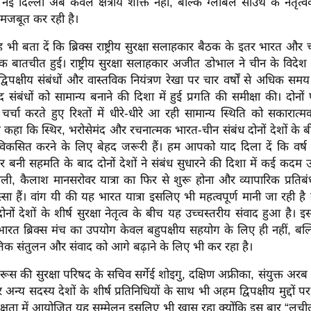
नई दिल्ली अब केवल क्षेत्रीय शक्ति नहीं, बल्कि ग्लोबल साउथ के नेतृत्वकर
मजबूत कर रही है।
 बता दें कि ब्रिक्स राष्ट्रीय सुरक्षा सलाहकार बैठक के इतर भारत और
बातचीत हुई। राष्ट्रीय सुरक्षा सलाहकार अजीत डोभाल ने चीन के विदेश मंत
विपक्षीय संबंधों और वास्तविक नियंत्रण रेखा पर चार वर्षों से अधिक सम
संबंधों को सामान्य बनाने की दिशा में हुई प्रगति की समीक्षा की। दोनों प
 चर्चा करते हुए रिश्तों में धीरे-धीरे आ रही सामान्य स्थिति को सकारात्
्ट कहा कि स्थिर, भरोसेमंद और रचनात्मक भारत-चीन संबंध दोनों देशों के 
कसित करने के लिए बेहद जरूरी हैं। हम आपको याद दिला दें कि वर्ष 
 बनी सहमति के बाद दोनों देशों ने संबंध सुधारने की दिशा में कई कदम उठाए 
ाली, कैलाश मानसरोवर यात्रा का फिर से शुरू होना और व्यापारिक प्रतिबंध
हिस्सा हैं। वांग यी की यह भारत यात्रा इसलिए भी महत्वपूर्ण मानी जा रही ह
ोनों देशों के शीर्ष सुरक्षा नेतृत्व के बीच यह उच्चस्तरीय संवाद हुआ है। 
ारत ब्रिक्स मंच का उपयोग केवल बहुपक्षीय सहयोग के लिए ही नहीं, बल्क
िक संतुलन और संवाद को आगे बढ़ाने के लिए भी कर रहा है।
ूस की सुरक्षा परिषद के सचिव सर्गेई शोइगु, दक्षिण अफ्रीका, संयुक्त अरब 
अन्य सदस्य देशों के शीर्ष प्रतिनिधियों के साथ भी अहम द्विपक्षीय मुद्दों प
क्षता में आयोजित यह सम्मेलन इसलिए भी खास रहा क्योंकि इस बार “लची