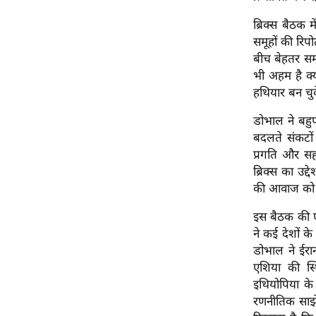
विश्लेषण
ब्रिक्स बैठक 
ट्रेंडिंग
समूहों की रिपो
बीच बेहतर सम
Q
भी अहम है क्य
u
हथियार बन चुके
i
c
डोभाल ने बहुप
k
बदलते संकटों 
L
प्रगति और सह
i
ब्रिक्स का उद
n
की आवाज को 
k
इस बैठक की ए
s
ने कई देशों के
विधानसभा
डोभाल ने ईरान
चुनाव
एशिया की स्
इथियोपिया के 
फोटो
रणनीतिक साझे
वीडियो