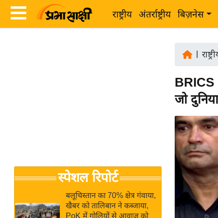
राष्ट्रीय
अंतर्राष्ट्रीय
बिज़नेस
Latest
ता
News
|
राष्ट्र
ज़ा
in
ख
BRICS N
Hindi
ब
जो दुनिय
र
Hindi
राष्ट्रीय
News
अंतर्राष्ट्रीय
Live
बिज़नेस
उद्योग
Breaking
स्पेशल रिपोर्ट
जगत
News in
विशेषज्ञ
Hindi
बलूचिस्तान का 70% क्षेत्र गंवाया,
राय
खैबर को तालिबान ने कब्जाया,
PoK में गोलियों से आवाज को