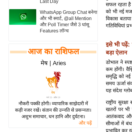
Last Day
सफल रहता है तो
स्तंभ
को भी नई मजब
WhatsApp Group Chat बनेगा
एम.
विकास बताया। 
और भी स्मार्ट, @all Mention
आर.
और Poll Timer जैसे 3 धांसू
गतिविधियां प्र
Features लॉन्च
आई.
चाय पर
इसे भी पढ़ें:
समीक्षा
आज का राशिफल
बड़ा ऐलान
धर्म
डोभाल ने स्प
मेष | Aries
ज्योतिष
कम होंगी। वैश्
प्रभु
समृद्धि को नई
समय ऊर्जा संक
महिमा/
यह संदेश ग्ल
धर्मस्थल
व्रत
राष्ट्रीय सुर
नौकरी पक्की होगी। व्यापारिक साझेदारी में
त्योहार
खतरों पर भी ग
कड़ी नजर रखें। संतान की उन्नति से प्रसन्नता।
आतंकवाद और व
अशुभ समाचार, धन हानि और दुर्घटना।
राशिफल
और पढ़ें
सीमाओं में बं
विशेष
प्रभावित कर रहे