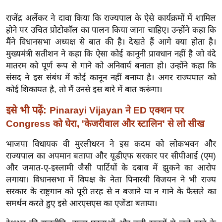
ख्सि
य
राजेंद्र अर्लेकर ने दावा किया कि राज्यपाल के ऐसे कार्यक्रमों में शामिल
त
होने पर उचित प्रोटोकॉल का पालन किया जाना चाहिए। उन्होंने कहा कि
मैंने विधानसभा अध्यक्ष से बात की है। देखते हैं आगे क्या होता है।
यं
मुख्यमंत्री सतीशन ने कहा कि ऐसा कोई कानूनी प्रावधान नहीं है जो वंदे
ग
मातरम को पूर्ण रूप से गाने को अनिवार्य बनाता हो। उन्होंने कहा कि
इं
संसद ने इस संबंध में कोई कानून नहीं बनाया है। अगर राज्यपाल को
डि
कोई शिकायत है, तो मैं उनसे इस बारे में बात करूंगा।
या
इसे भी पढ़ें:
Pinarayi Vijayan ने ED एक्शन पर
सा
Congress को घेरा, 'केजरीवाल और स्टालिन' से लो सीख
हि
त्य
भाजपा विधायक वी मुरलीधरन ने इस कदम को लोकभवन और
ज
राज्यपाल का अपमान बताया और यूडीएफ सरकार पर सीपीआई (एम)
ग
और जमात-ए-इस्लामी जैसी पार्टियों के दबाव में झुकने का आरोप
त
लगाया। विधानसभा में विपक्ष के नेता पिनारयी विजयन ने भी राज्य
ऑ
सरकार के राष्ट्रगान को पूरी तरह से न बजाने या न गाने के फैसले का
समर्थन करते हुए इसे आरएसएस का एजेंडा बताया।
टो
व