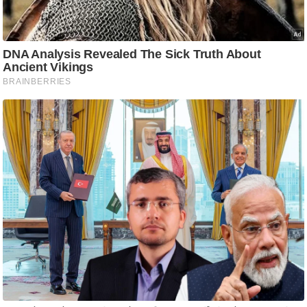
आ
र
.
आ
ई
.
चा
य
प
र
स
मी
क्षा
ध
र्म
ज्यो