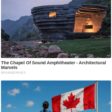
/
फै
श
न
घ
रे
लू
नु
स्खे
प
र्य
ट
न
स्थ
ल
फि