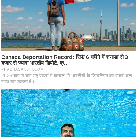
ट
ने
स
मं
त्रा
रि
ले
श
न
शि
प
रा
ज
नी
ति
वि
श्ले