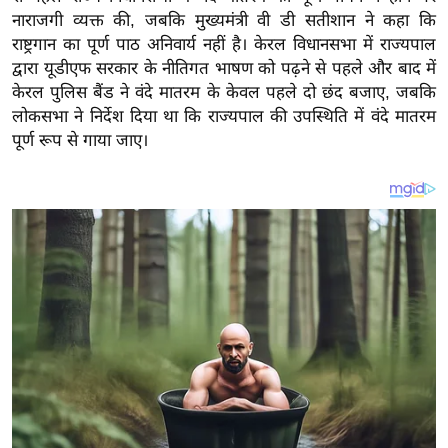
य
नाराजगी व्यक्त की, जबकि मुख्यमंत्री वी डी सतीशान ने कहा कि
ब
राष्ट्रगान का पूर्ण पाठ अनिवार्य नहीं है। केरल विधानसभा में राज्यपाल
ज
द्वारा यूडीएफ सरकार के नीतिगत भाषण को पढ़ने से पहले और बाद में
ट
केरल पुलिस बैंड ने वंदे मातरम के केवल पहले दो छंद बजाए, जबकि
लोकसभा ने निर्देश दिया था कि राज्यपाल की उपस्थिति में वंदे मातरम
खे
पूर्ण रूप से गाया जाए।
ल
क्रि
के
ट
I
P
L
2
0
2
6
क्रा