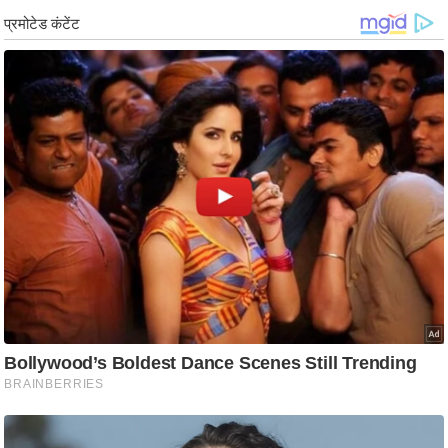
ड
हॉ
ली
वु
ड
फि
ल्म
स
मी
क्षा
B
r
e
a
k
i
n