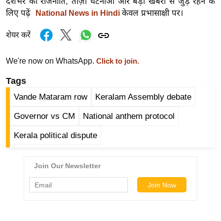
देशभर की राजनीति, ताज़ा घटनाओं और बड़ी खबरों से जुड़े रहने के
र्ल्ड
लिए पढ़ें
केवल प्रभासाक्षी पर।
National News in Hindi
न्यू
शेयर करें
ज
ब्री
We're now on WhatsApp.
फ
Click to join.
म
Tags
नो
Vande Mataram row
Keralam Assembly debate
रं
ज
Governor vs CM
National anthem protocol
न
Kerala political dispute
ज
ग
त
बॉ
ली
वु