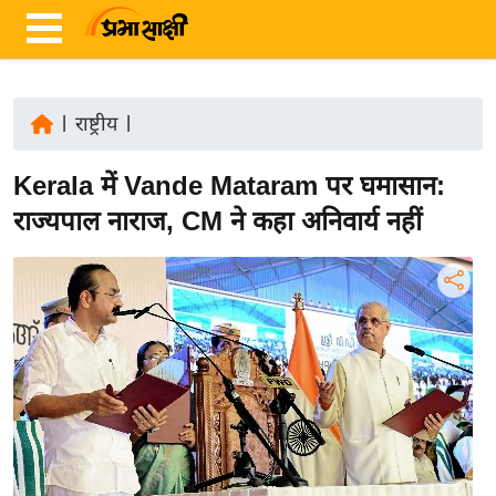
|
राष्ट्रीय
|
ता
Kerala में Vande Mataram पर घमासान:
ज़ा
ख
राज्यपाल नाराज, CM ने कहा अनिवार्य नहीं
ब
र
रा
ष्ट्री
य
अं
त
र्रा
ष्ट्री