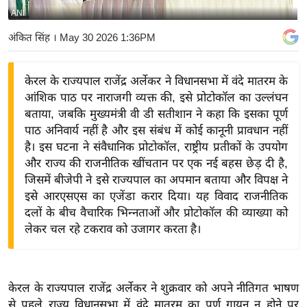
ANI
य
बि
अंकित सिंह
। May 30 2026 1:36PM
ज़
ने
केरल के राज्यपाल राजेंद्र अर्लेकर ने विधानसभा में वंदे मातरम के
स
आंशिक पाठ पर नाराजगी व्यक्त की, इसे प्रोटोकॉल का उल्लंघन
उ
बताया, जबकि मुख्यमंत्री वी डी सतीशान ने कहा कि इसका पूर्ण
द्यो
पाठ अनिवार्य नहीं है और इस संबंध में कोई कानूनी प्रावधान नहीं
ग
है। इस घटना ने संवैधानिक प्रोटोकॉल, राष्ट्रीय प्रतीकों के उपयोग
और राज्य की राजनीतिक खींचतान पर एक नई बहस छेड़ दी है,
ज
जिसमें बीजेपी ने इसे राज्यपाल का अपमान बताया और विपक्ष ने
ग
इसे आरएसएस का एजेंडा करार दिया। यह विवाद राजनीतिक
त
दलों के बीच वैचारिक भिन्नताओं और प्रोटोकॉल की व्याख्या को
वि
लेकर चल रहे टकराव को उजागर करता है।
शे
ष
ज्ञ
केरल के राज्यपाल राजेंद्र अर्लेकर ने शुक्रवार को अपने नीतिगत भाषण
रा
से पहले राज्य विधानसभा में वंदे मातरम का पूर्ण गायन न होने पर