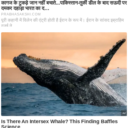
ति
ष
प्र
भु
म
हि
मा
/
ध
र्म
स्थ
ल
व्र
त
त्यो
हा
र