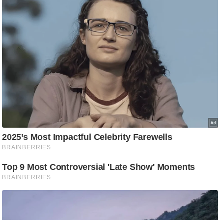
g
N
e
w
s
ला
इ
फ
स्टा
इ
ल
टे
क्नॉ
लॉ
जी
ब्यू
टी