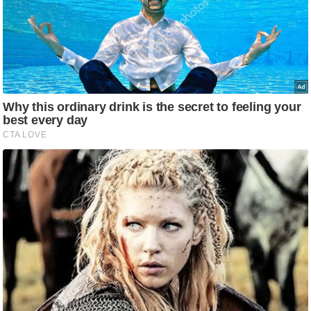
ष
ण
स
म
सा
म
यि
क
मा
तृ
भू
मि
स्तं
भ
ए
म
.