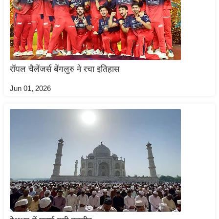
ष
ण
स
म
सा
रॉयल चैलेंजर्स बेंगलुरु ने रचा इतिहास
म
यि
Jun 01, 2026
क
मा
तृ
भू
मि
स्तं
भ
ए
म
.