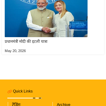
ति
ष
प्र
भु
म
हि
मा
प्रधानमंत्री मोदी की इटली यात्रा
/
May 20, 2026
ध
र्म
स्थ
ल
व्र
त
त्यो
Quick Links
हा
र
ट्रेंडिंग
Archive