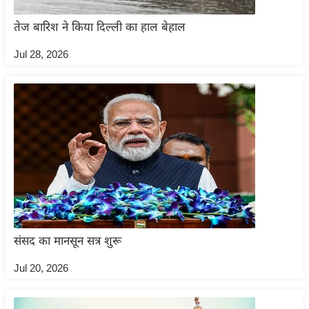
ख्सि
य
तेज बारिश ने किया दिल्ली का हाल बेहाल
त
Jul 28, 2026
यं
ग
इं
डि
या
सा
हि
त्य
ज
ग
संसद का मानसून सत्र शुरू
त
ऑ
Jul 20, 2026
टो
व