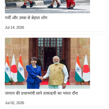
ड
हॉ
ली
गर्मी और उमस से बेहाल लोग
वु
ड
Jul 14, 2026
फि
ल्म
स
मी
क्षा
B
r
e
a
k
जापान की प्रधानमंत्री साने ताकाइची का भारत दौरा
i
Jul 02, 2026
n