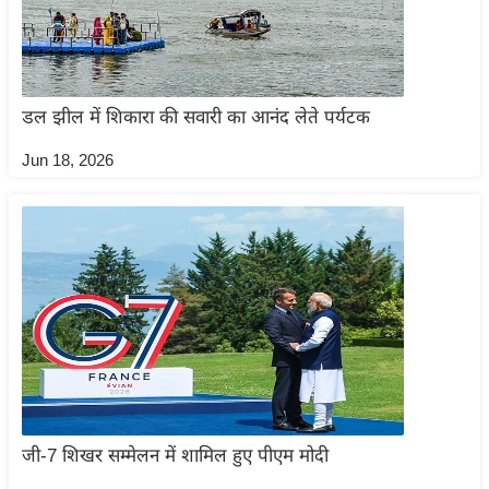
/
फै
श
न
डल झील में शिकारा की सवारी का आनंद लेते पर्यटक
घ
Jun 18, 2026
रे
लू
नु
स्खे
प
र्य
ट
न
स्थ
ल
जी-7 शिखर सम्मेलन में शामिल हुए पीएम मोदी
फि