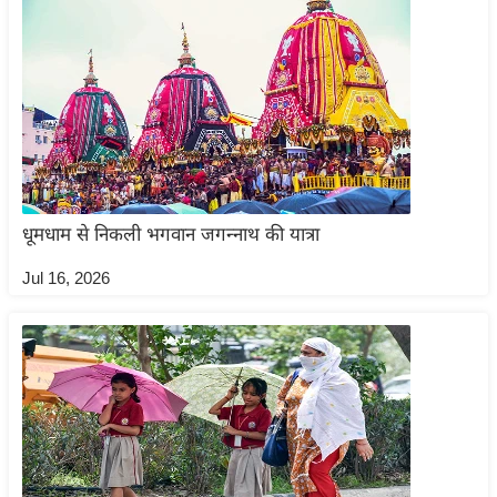
र्ल्ड
न्यू
ज
ब्री
फ
म
नो
रं
धूमधाम से निकली भगवान जगन्नाथ की यात्रा
ज
Jul 16, 2026
न
ज
ग
त
बॉ
ली
वु