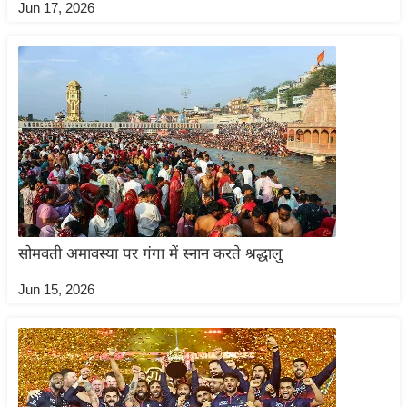
ट
Jun 17, 2026
ने
स
मं
त्रा
रि
ले
श
न
शि
प
सोमवती अमावस्या पर गंगा में स्नान करते श्रद्धालु
रा
Jun 15, 2026
ज
नी
ति
वि
श्ले