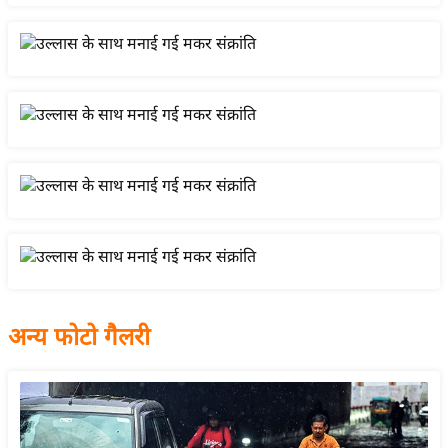
य
बि
ज़
ने
स
उ
द्यो
ग
ज
ग
त
वि
अन्य फोटो गैलरी
शे
ष
ज्ञ
रा