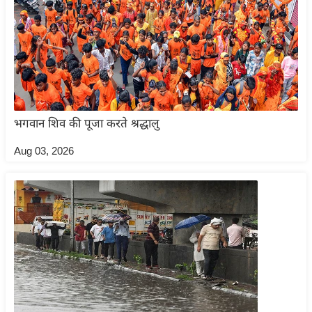
इ
म
ई
-
पे
प
भगवान शिव की पूजा करते श्रद्धालु
र
मि
Aug 03, 2026
सा
ल
बे
मि
सा
ल
श