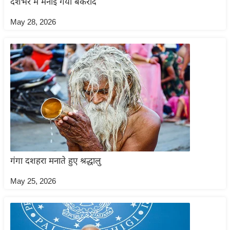
देशभर में मनाई गयी बकरीद
आ
May 28, 2026
र
.
आ
ई
.
चा
य
प
र
स
गंगा दशहरा मनाते हुए श्रद्धालु
मी
क्षा
May 25, 2026
ध
र्म
ज्यो