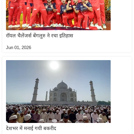
ट
ने
स
मं
त्रा
रॉयल चैलेंजर्स बेंगलुरु ने रचा इतिहास
रि
Jun 01, 2026
ले
श
न
शि
प
रा
ज
नी
ति
वि
देशभर में मनाई गयी बकरीद
श्ले