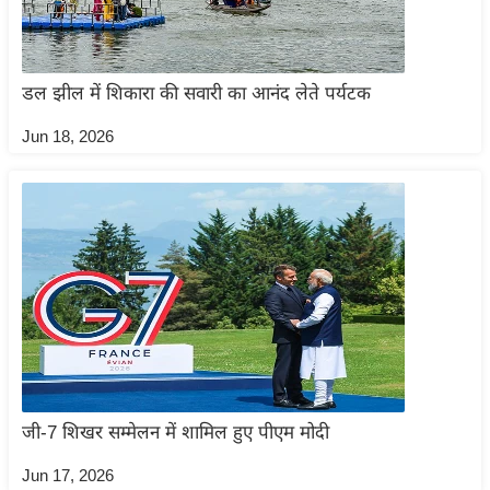
g
N
e
डल झील में शिकारा की सवारी का आनंद लेते पर्यटक
w
s
Jun 18, 2026
ला
इ
फ
स्टा
इ
ल
टे
क्नॉ
लॉ
जी
जी-7 शिखर सम्मेलन में शामिल हुए पीएम मोदी
ब्यू
Jun 17, 2026
टी