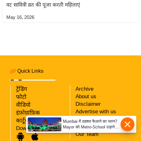
ति
वट सावित्री व्रत की पूजा करती महिलाएं
ष
May 16, 2026
प्र
भु
म
हि
मा
/
ध
Quick Links
र्म
स्थ
ट्रेंडिंग
Archive
ल
About us
फोटो
व्र
Disclaimer
वीडियो
Advertise with us
त
इंफ़ोग्राफ़िक
Privacy Policy
त्यो
कार्टून
Mumbai में दहशत फैलाने का प्लान?
RSS
Mayor को Metro-School उड़ाने
हा
Download App
की धमकी
Our Team
र