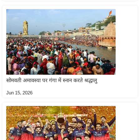
/
फै
श
न
घ
रे
लू
नु
स्खे
सोमवती अमावस्या पर गंगा में स्नान करते श्रद्धालु
प
र्य
Jun 15, 2026
ट
न
स्थ
ल
फि