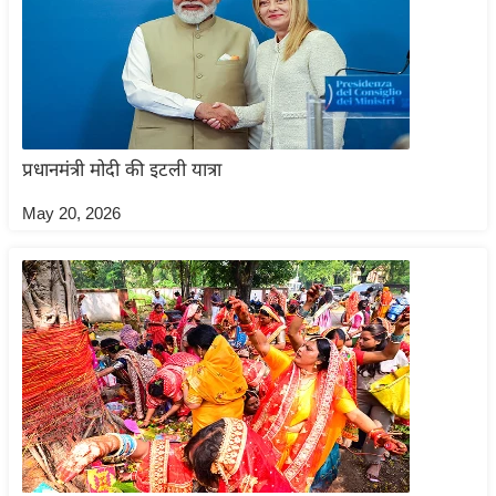
आ
र
.
आ
ई
प्रधानमंत्री मोदी की इटली यात्रा
.
चा
May 20, 2026
य
प
र
स
मी
क्षा
ध
र्म
ज्यो