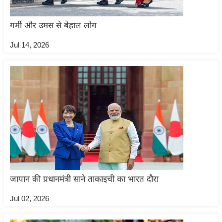
र्ल्ड
न्यू
गर्मी और उमस से बेहाल लोग
ज
Jul 14, 2026
ब्री
फ
म
नो
रं
ज
न
ज
ग
त
जापान की प्रधानमंत्री साने ताकाइची का भारत दौरा
बॉ
ली
Jul 02, 2026
वु