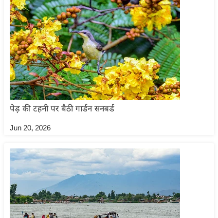
ड
हॉ
ली
वु
ड
फि
ल्म
स
मी
पेड़ की टहनी पर बैठी गार्डन सनबर्ड
क्षा
Jun 20, 2026
B
r
e
a
k
i
n