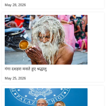
ष
May 28, 2026
ण
स
म
सा
म
यि
क
मा
तृ
भू
गंगा दशहरा मनाते हुए श्रद्धालु
मि
May 25, 2026
स्तं
भ
ए
म
.