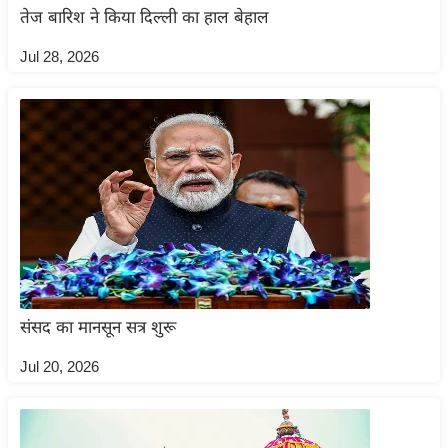
तेज बारिश ने किया दिल्ली का हाल बेहाल
इ
म
Jul 28, 2026
ई
-
पे
प
र
मि
सा
ल
बे
संसद का मानसून सत्र शुरू
मि
Jul 20, 2026
सा
ल
श