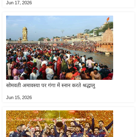
ट
Jun 17, 2026
ने
स
मं
त्रा
रि
ले
श
न
शि
प
सोमवती अमावस्या पर गंगा में स्नान करते श्रद्धालु
रा
Jun 15, 2026
ज
नी
ति
वि
श्ले