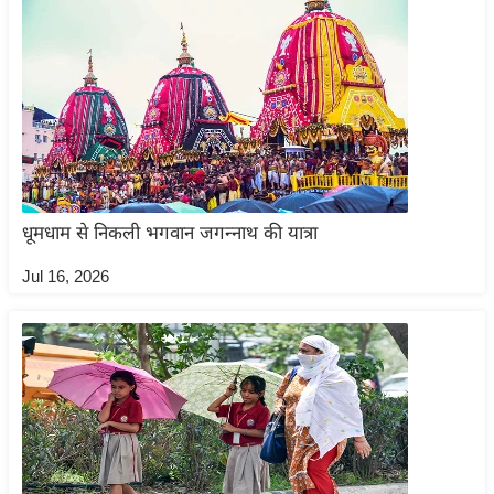
र्ल्ड
न्यू
ज
ब्री
फ
म
नो
रं
धूमधाम से निकली भगवान जगन्नाथ की यात्रा
ज
Jul 16, 2026
न
ज
ग
त
बॉ
ली
वु