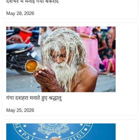
देशभर में मनाई गयी बकरीद
आ
May 28, 2026
र
.
आ
ई
.
चा
य
प
र
स
गंगा दशहरा मनाते हुए श्रद्धालु
मी
क्षा
May 25, 2026
ध
र्म
ज्यो