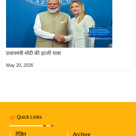
ति
ष
प्र
भु
म
हि
मा
प्रधानमंत्री मोदी की इटली यात्रा
/
May 20, 2026
ध
र्म
स्थ
ल
व्र
त
त्यो
Quick Links
हा
र
ट्रेंडिंग
Archive