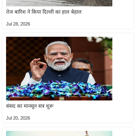
ख्सि
य
तेज बारिश ने किया दिल्ली का हाल बेहाल
त
Jul 28, 2026
यं
ग
इं
डि
या
सा
हि
त्य
ज
ग
संसद का मानसून सत्र शुरू
त
ऑ
Jul 20, 2026
टो
व