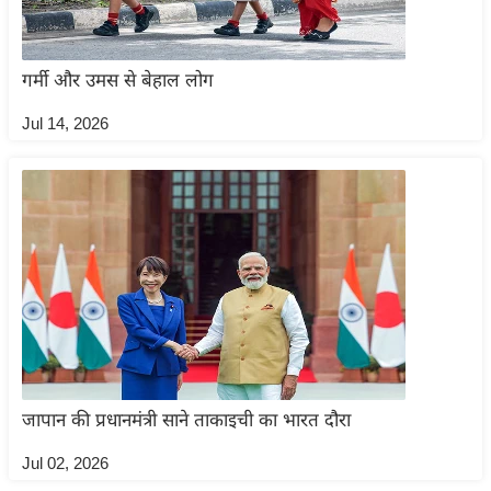
ड
हॉ
ली
गर्मी और उमस से बेहाल लोग
वु
ड
Jul 14, 2026
फि
ल्म
स
मी
क्षा
B
r
e
a
k
जापान की प्रधानमंत्री साने ताकाइची का भारत दौरा
i
Jul 02, 2026
n