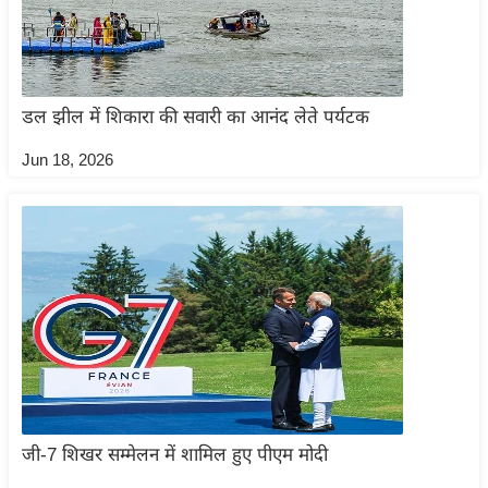
/
फै
श
न
डल झील में शिकारा की सवारी का आनंद लेते पर्यटक
घ
Jun 18, 2026
रे
लू
नु
स्खे
प
र्य
ट
न
स्थ
ल
जी-7 शिखर सम्मेलन में शामिल हुए पीएम मोदी
फि