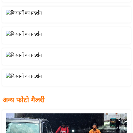
य
बि
ज़
ने
स
उ
द्यो
ग
ज
ग
त
वि
अन्य फोटो गैलरी
शे
ष
ज्ञ
रा