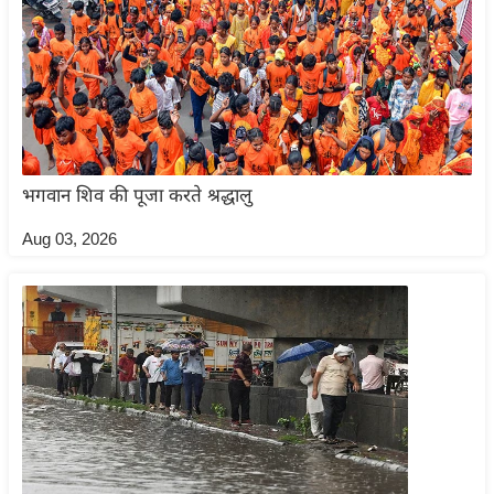
इ
म
ई
-
पे
प
भगवान शिव की पूजा करते श्रद्धालु
र
मि
Aug 03, 2026
सा
ल
बे
मि
सा
ल
श