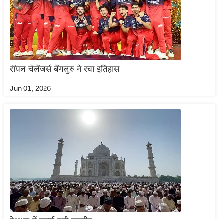
ष
ण
स
म
सा
रॉयल चैलेंजर्स बेंगलुरु ने रचा इतिहास
म
यि
Jun 01, 2026
क
मा
तृ
भू
मि
स्तं
भ
ए
म
.