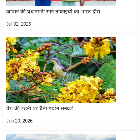
ड
हॉ
जापान की प्रधानमंत्री साने ताकाइची का भारत दौरा
ली
Jul 02, 2026
वु
ड
फि
ल्म
स
मी
क्षा
B
r
e
पेड़ की टहनी पर बैठी गार्डन सनबर्ड
a
k
Jun 20, 2026
i
n