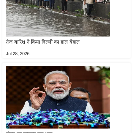
इ
म
ई
-
पे
तेज बारिश ने किया दिल्ली का हाल बेहाल
प
Jul 28, 2026
र
मि
सा
ल
बे
मि
सा
ल
श