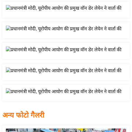
य
बि
ज़
ने
स
उ
द्यो
ग
ज
ग
त
वि
शे
ष
अन्य फोटो गैलरी
ज्ञ
रा