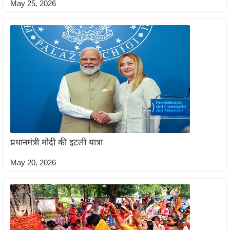
May 25, 2026
आ
र
.
आ
ई
.
चा
य
प
र
प्रधानमंत्री मोदी की इटली यात्रा
स
मी
May 20, 2026
क्षा
ध
र्म
ज्यो