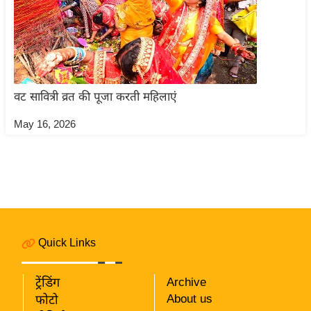
ति
ष
प्र
भु
म
वट सावित्री व्रत की पूजा करती महिलाएं
हि
मा
May 16, 2026
/
ध
र्म
स्थ
ल
व्र
Quick Links
त
त्यो
हा
ट्रेंडिंग
Archive
About us
फोटो
र