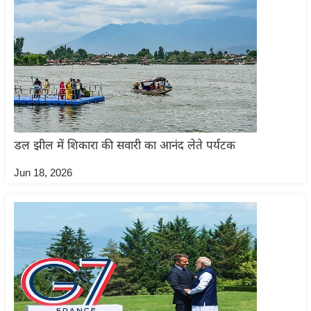
g
N
e
w
s
ला
इ
फ
डल झील में शिकारा की सवारी का आनंद लेते पर्यटक
स्टा
इ
Jun 18, 2026
ल
टे
क्नॉ
लॉ
जी
ब्यू
टी