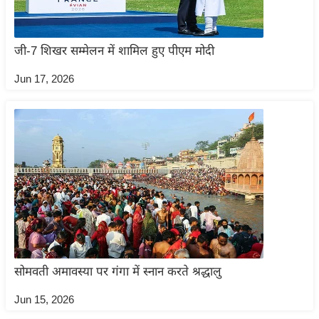
/
फै
श
जी-7 शिखर सम्मेलन में शामिल हुए पीएम मोदी
न
Jun 17, 2026
घ
रे
लू
नु
स्खे
प
र्य
ट
न
स्थ
सोमवती अमावस्या पर गंगा में स्नान करते श्रद्धालु
ल
Jun 15, 2026
फि