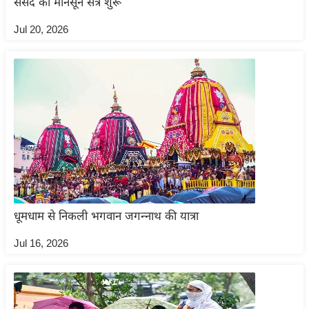
संसद का मानसून सत्र शुरू
ख्सि
य
Jul 20, 2026
त
यं
ग
इं
डि
या
सा
हि
त्य
ज
धूमधाम से निकली भगवान जगन्नाथ की यात्रा
ग
Jul 16, 2026
त
ऑ
टो
व