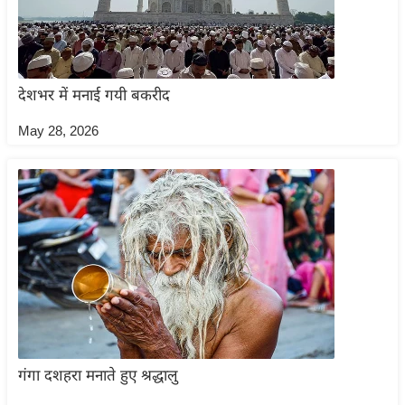
ष
ण
स
म
देशभर में मनाई गयी बकरीद
सा
म
May 28, 2026
यि
क
मा
तृ
भू
मि
स्तं
भ
ए
गंगा दशहरा मनाते हुए श्रद्धालु
म
.