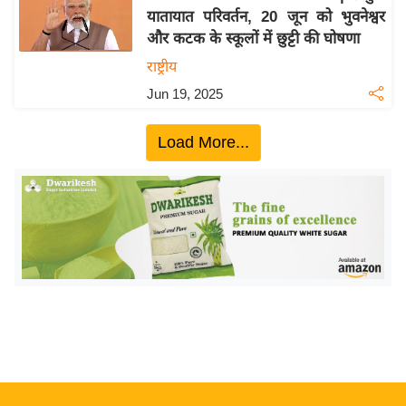
यातायात परिवर्तन, 20 जून को भुवनेश्वर
य
और कटक के स्कूलों में छुट्टी की घोषणा
बि
राष्ट्रीय
ज़
Jun 19, 2025
ने
स
Load More...
उ
द्यो
ग
ज
ग
त
वि
शे
ष
ज्ञ
रा