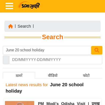
|
Search
|
ता
Search
ज़ा
ख
ब
र
रा
ष्ट्री
ख़बरें
वीडियो
फोटो
य
June 20 school
Latest
news results for
अं
holiday
त
र्रा
PM Modi's Odisha Visit | प्रमुख
ष्ट्री