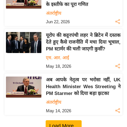
के इस्तीफे का पूरा गणित
य
अंतर्राष्ट्रीय
बि
Jun 22, 2026
ज़
ने
यूरोप की कट्टरपंथी लहर ने ब्रिटेन में दस्तक
स
देते हुए कैसे राजनीति में मचा दिया भूचाल,
उ
PM स्टार्मर की चली जाएगी कुर्सी?
द्यो
एम. आर. आई
ग
May 18, 2026
ज
ग
अब आपके नेतृत्व पर भरोसा नहीं, UK
त
Health Minister Wes Streeting ने
वि
PM Starmer को दिया बड़ा झटका
शे
अंतर्राष्ट्रीय
ष
May 14, 2026
ज्ञ
रा
Load More...