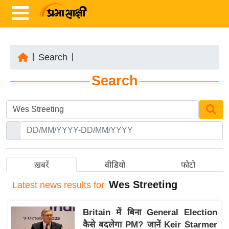
|
Search
|
ता
Search
ज़ा
ख
ब
र
रा
ष्ट्री
ख़बरें
वीडियो
फोटो
य
Wes Streeting
Latest
news results for
अं
त
Britain में बिना General Election
र्रा
कैसे बदलेगा PM? जानें Keir Starmer
ष्ट्री