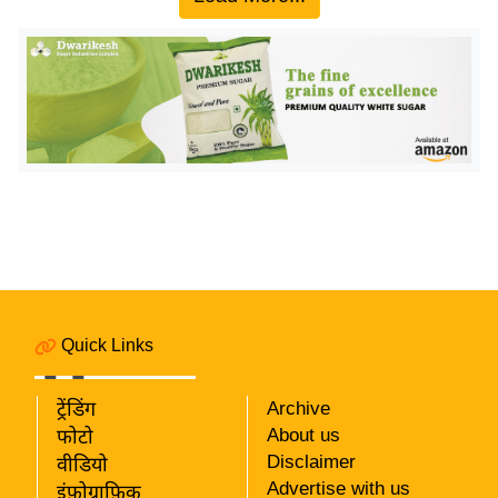
य
ब
ज
ट
खे
ल
क्रि
के
ट
I
P
L
Quick Links
2
0
ट्रेंडिंग
Archive
2
About us
फोटो
6
Disclaimer
वीडियो
Advertise with us
इंफ़ोग्राफ़िक
क्रा