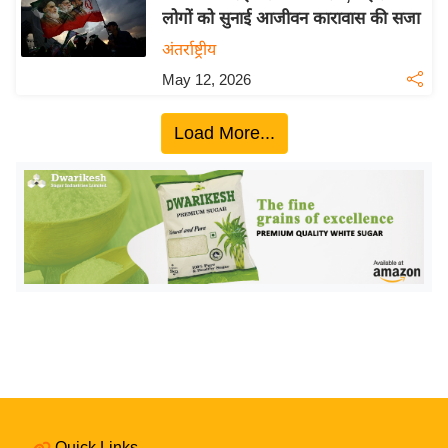
लोगों को सुनाई आजीवन कारावास की सजा
य
अंतर्राष्ट्रीय
बि
ज़
May 12, 2026
ने
स
Load More...
उ
द्यो
ग
ज
ग
त
वि
शे
ष
ज्ञ
रा
Quick Links