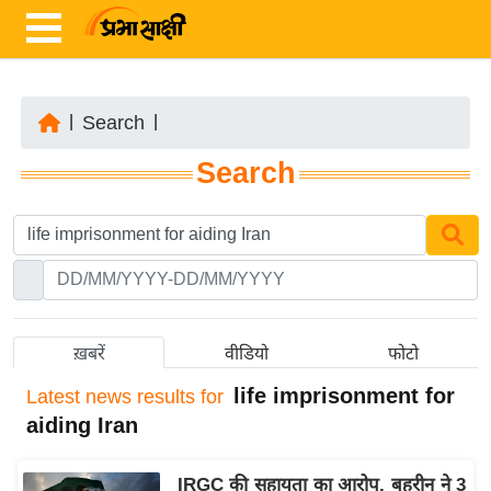
|
Search
|
ता
Search
ज़ा
ख
ब
र
रा
ष्ट्री
ख़बरें
वीडियो
फोटो
य
life imprisonment for
Latest
news results for
अं
aiding Iran
त
र्रा
IRGC की सहायता का आरोप, बहरीन ने 3
ष्ट्री