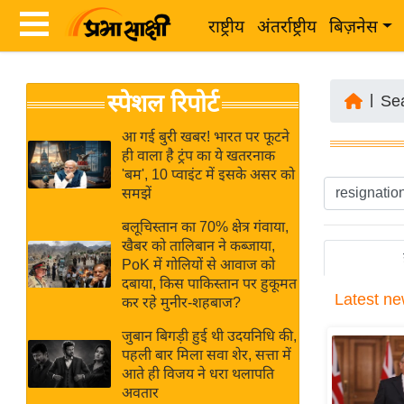
राष्ट्रीय
अंतर्राष्ट्रीय
बिज़नेस
Latest
ता
स्पेशल रिपोर्ट
News
|
Se
ज़ा
in
ख
आ गई बुरी खबर! भारत पर फूटने
Hindi
ही वाला है ट्रंप का ये खतरनाक
ब
'बम', 10 प्वाइंट में इसके असर को
र
समझें
Hindi
राष्ट्रीय
बलूचिस्तान का 70% क्षेत्र गंवाया,
News
अंतर्राष्ट्रीय
खैबर को तालिबान ने कब्जाया,
Live
PoK में गोलियों से आवाज को
बिज़नेस
दबाया, किस पाकिस्तान पर हुकूमत
Latest
ne
उद्योग
कर रहे मुनीर-शहबाज?
Breaking
जगत
News in
जुबान बिगड़ी हुई थी उदयनिधि की,
विशेषज्ञ
पहली बार मिला सवा शेर, सत्ता में
Hindi
आते ही विजय ने धरा थलापति
राय
अवतार