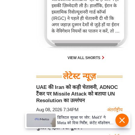
इसकी ज़िम्मेदारी ली है। हालाँकि, ईरान के
इस्लामिक रिवोल्यूशनरी गार्ड कॉर्प्स
(IRGC) ने पहले ही चेतावनी दी थी कि
अगर जहाज़ दुश्मन देशों से जुड़े हों या ईरान
के नेविगेशन नियमों का पालन न करें, तो वे
इस अहम समुद्री रास्ते पर जहाज़ों के
ख़िलाफ़ सख़्त कार्रवाई कर सकते हैं।
VIEW ALL SHORTS
लेटेस्ट न्यूज़
UAE की Iran को कड़ी चेतावनी, ADNOC
टैंकर पर Missile Attack को बताया UN
Resolution का उल्लंघन
Aug 08, 2026 7:34PM
अंतर्राष्ट्रीय
डिजिटल सुरक्षा पर जोर: MeitY ने
हिंदुओं को धोखा देने वाले इस देश को ले डूबे
Meta को दिया निर्देश, कंटेंट मॉडरेशन
मुस्लिम, हिल गया यूरोप !
मजबूत करे