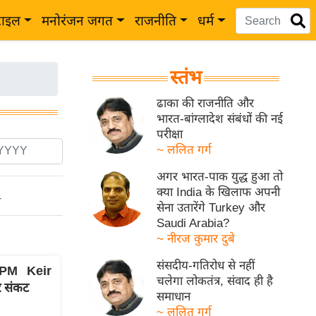
टाइल
मनोरंजन जगत
राजनीति
धर्म
स्तंभ
ढाका की राजनीति और
भारत-बांग्लादेश संबंधों की नई
परीक्षा
~ ललित गर्ग
अगर भारत-पाक युद्ध हुआ तो
क्या India के खिलाफ अपनी
ो
सेना उतारेंगे Turkey और
Saudi Arabia?
~ नीरज कुमार दुबे
संसदीय-गतिरोध से नहीं
 PM Keir
चलेगा लोकतंत्र, संवाद ही है
पर संकट
समाधान
~ ललित गर्ग