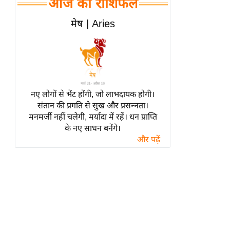
आज का राशिफल
हॉलीवुड
फिल्म समीक्षा
मेष | Aries
Breaking
News
लाइफस्टाइल
टेक्नॉलॉजी
नए लोगों से भेंट होंगी, जो लाभदायक होगी।
ब्यूटी/फैशन
संतान की प्रगति से सुख और प्रसन्नता।
घरेलू नुस्खे
मनमर्जी नहीं चलेगी, मर्यादा में रहें। धन प्राप्ति
के नए साधन बनेंगे।
पर्यटन स्थल
और पढ़ें
फिटनेस मंत्रा
रिलेशनशिप
राजनीति
विश्लेषण
समसामयिक
मातृभूमि