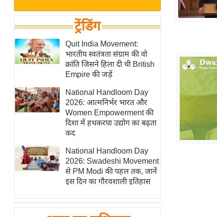
बजट
Hindi
खेल
News
ट्रेंडिंग
क्रिकेट
Hindi
Quit India Movement:
IPL
भारतीय स्वतंत्रता संग्राम की वो
Videos
2026
क्रांति जिसने हिला दी थी British
क्राइम
Empire की जड़ें
ई-पेपर
National Handloom Day
2026: आत्मनिर्भर भारत और
मिसाल बेमिसाल
Women Empowerment की
शख्सियत
दिशा में हथकरघा उद्योग का बढ़ता
यंग इंडिया
कद
साहित्य जगत
National Handloom Day
2026: Swadeshi Movement
ऑटो वर्ल्ड
से PM Modi की पहल तक, जानें
न्यूज ब्रीफ
इस दिन का गौरवशाली इतिहास
मनोरंजन जगत
बॉलीवुड