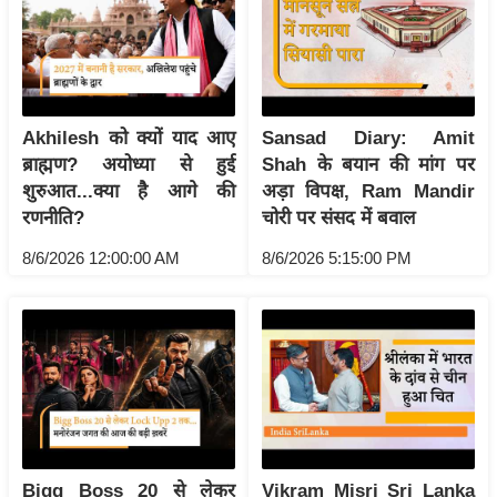
ष
ण
स
म
सा
Akhilesh को क्यों याद आए
Sansad Diary: Amit
म
ब्राह्मण? अयोध्या से हुई
Shah के बयान की मांग पर
यि
शुरुआत...क्या है आगे की
अड़ा विपक्ष, Ram Mandir
रणनीति?
चोरी पर संसद में बवाल
क
मा
8/6/2026 12:00:00 AM
8/6/2026 5:15:00 PM
तृ
भू
मि
स्तं
भ
ए
म
Bigg Boss 20 से लेकर
Vikram Misri Sri Lanka
.