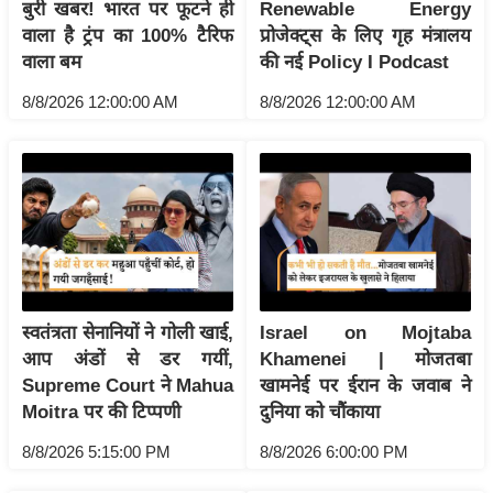
बुरी खबर! भारत पर फूटने ही
Renewable Energy
इ
वाला है ट्रंप का 100% टैरिफ
प्रोजेक्ट्स के लिए गृह मंत्रालय
म
वाला बम
की नई Policy I Podcast
ई
8/8/2026 12:00:00 AM
8/8/2026 12:00:00 AM
-
पे
प
र
मि
सा
ल
स्वतंत्रता सेनानियों ने गोली खाई,
Israel on Mojtaba
बे
आप अंडों से डर गयीं,
Khamenei | मोजतबा
मि
Supreme Court ने Mahua
खामनेई पर ईरान के जवाब ने
सा
Moitra पर की टिप्पणी
दुनिया को चौंकाया
ल
8/8/2026 5:15:00 PM
8/8/2026 6:00:00 PM
श