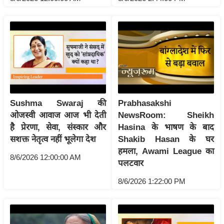
ति
ष
प्र
भु
म
हि
मा
/
Sushma Swaraj की
Prabhasakshi
ध
ओजस्वी आवाज आज भी देती
NewsRoom: Sheikh
र्म
है प्रेरणा, सेवा, संस्कार और
Hasina के भाषण के बाद
स्थ
सशक्त नेतृत्व नहीं भूलेगा देश
Shakib Hasan के घर
ल
हमला, Awami League का
8/6/2026 12:00:00 AM
पलटवार
व्र
त
8/6/2026 1:22:00 PM
त्यो
हा
र