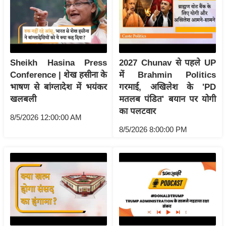
रा
शि
फ
ल
Sheikh Hasina Press
2027 Chunav से पहले UP
वि
Conference | शेख हसीना के
में Brahmin Politics
शे
भाषण से बांग्लादेश में भयंकर
गरमाई, अखिलेश के 'PD
ष
खलबली
मतलब पंडित' बयान पर योगी
वि
का पलटवार
श्ले
8/5/2026 12:00:00 AM
ष
8/5/2026 8:00:00 PM
ण
ट्रें
डिं
ग
Q
u