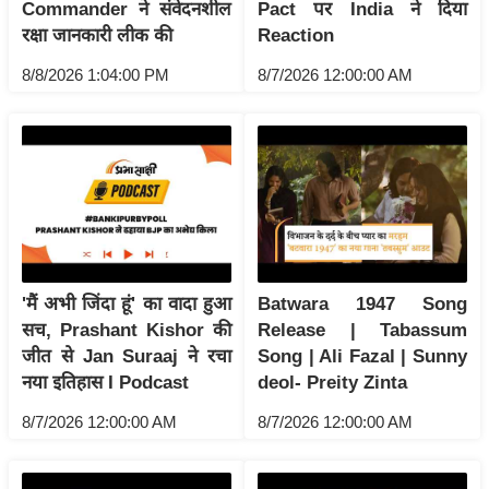
ड
Commander ने संवेदनशील
Pact पर India ने दिया
हॉ
रक्षा जानकारी लीक की
Reaction
ली
8/8/2026 1:04:00 PM
8/7/2026 12:00:00 AM
वु
ड
फि
ल्म
स
मी
क्षा
B
'मैं अभी जिंदा हूं' का वादा हुआ
Batwara 1947 Song
r
सच, Prashant Kishor की
Release | Tabassum
जीत से Jan Suraaj ने रचा
Song | Ali Fazal | Sunny
e
नया इतिहास I Podcast
deol- Preity Zinta
a
k
8/7/2026 12:00:00 AM
8/7/2026 12:00:00 AM
i
n