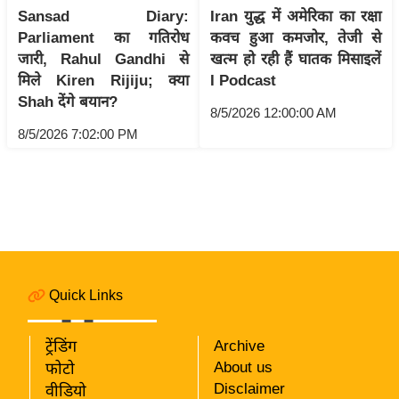
i
Sansad Diary:
Iran युद्ध में अमेरिका का रक्षा
c
Parliament का गतिरोध
कवच हुआ कमजोर, तेजी से
k
जारी, Rahul Gandhi से
खत्म हो रही हैं घातक मिसाइलें
L
मिले Kiren Rijiju; क्या
I Podcast
i
Shah देंगे बयान?
8/5/2026 12:00:00 AM
n
8/5/2026 7:02:00 PM
k
s
वि
धा
न
स
भा
Quick Links
चु
ना
ट्रेंडिंग
Archive
व
About us
फोटो
Disclaimer
वीडियो
फो