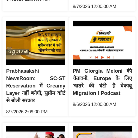
ट
8/7/2026 12:00:00 AM
ने
स
मं
त्रा
रि
ले
श
न
Prabhasakshi
PM Giorgia Meloni की
शि
NewsRoom: SC-ST
चेतावनी, Europe के लिए
प
Reservation में Creamy
'खतरे की घंटी' है बेकाबू
रा
Layer नहीं बनेगी, सुप्रीम कोर्ट
Migration I Podcast
ज
से बोली सरकार
8/6/2026 12:00:00 AM
नी
8/7/2026 2:09:00 PM
ति
वि
श्ले