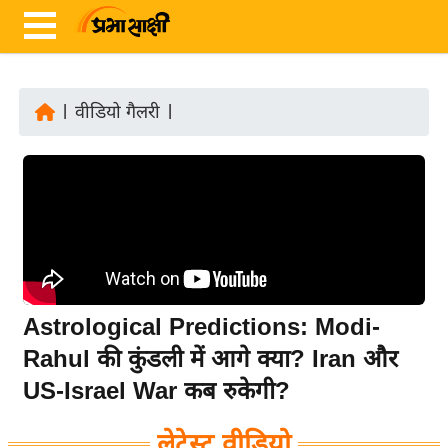
|
वीडियो गैलरी
|
ता
ज़ा
ख
ब
र
रा
ष्ट्री
Astrological Predictions: Modi-
य
Rahul की कुंडली में आगे क्या? Iran और
अं
US-Israel War कब रुकेगी?
त
र्रा
लेटेस्ट वीडियो
ष्ट्री