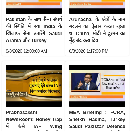
र्ल्ड
न्यू
Pakistan के साथ सैन्य संघर्ष
Arunachal के क्षेत्रों के नाम
ज
की स्थिति में क्या India के
बदलने का ऐलान करता रहता
ब्री
खिलाफ सेना उतारेंगे Saudi
था China, मोदी ने दुश्मन का
फ
Arabia और Turkey
मुँह बंद करा दिया
म
8/8/2026 12:00:00 AM
8/8/2026 1:17:00 PM
नो
रं
ज
न
ज
ग
त
बॉ
Prabhasakshi
MEA Briefing : FCRA,
ली
NewsRoom: Honey Trap
Sheikh Hasina, Turkey
वु
में फंसे IAF Wing
Saudi Pakistan Defence