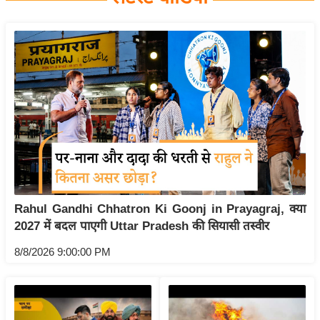
य
बि
ज़
ने
स
उ
द्यो
ग
ज
ग
Rahul Gandhi Chhatron Ki Goonj in Prayagraj, क्या
त
2027 में बदल पाएगी Uttar Pradesh की सियासी तस्वीर
वि
शे
8/8/2026 9:00:00 PM
ष
ज्ञ
रा