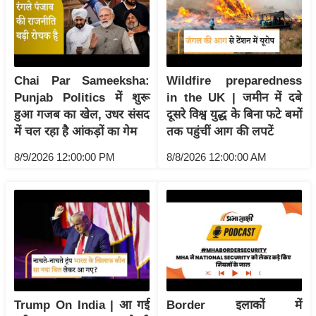
य
ब
ज
ट
Chai Par Sameeksha:
Wildfire preparedness
खे
Punjab Politics में शुरू
in the UK | जमीन में दबे
ल
हुआ गजब का खेल, उधर संसद
दूसरे विश्व युद्ध के बिना फटे बमों
क्रि
में चल रहा है आंकड़ों का गेम
तक पहुंचीं आग की लपटें
के
8/9/2026 12:00:00 PM
8/8/2026 12:00:00 AM
ट
I
P
L
2
0
2
6
Trump On India | आ गई
Border इलाकों में
क्रा