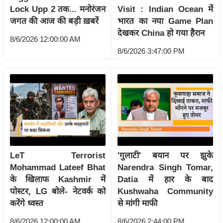
Lock Upp 2 तक... मनोरंजन
Visit : Indian Ocean में
आ
जगत की आज की बड़ी ख़बरें
भारत का नया Game Plan
र
देखकर China हो गया हैरान
.
8/6/2026 12:00:00 AM
आ
8/6/2026 3:47:00 PM
ई
.
चा
य
प
र
स
LeT Terrorist
'गुलाटी' बयान पर झुके
मी
Mohammad Lateef Bhat
Narendra Singh Tomar,
क्षा
के खिलाफ Kashmir में
Datia में हार के बाद
ध
पोस्टर, LG बोले- नेटवर्क को
Kushwaha Community
र्म
करेंगे ध्वस्त
से मांगी माफी
ज्यो
8/6/2026 12:00:00 AM
8/6/2026 2:44:00 PM