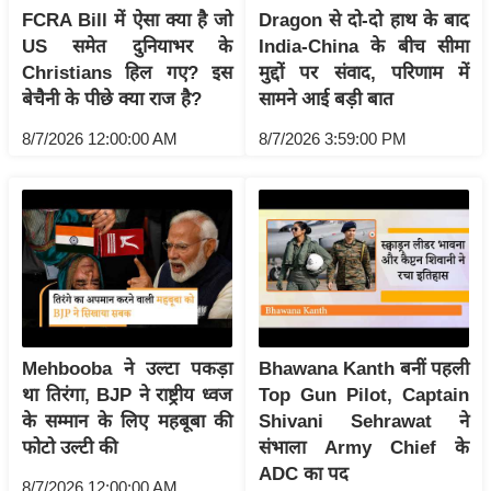
/
FCRA Bill में ऐसा क्या है जो
Dragon से दो-दो हाथ के बाद
US समेत दुनियाभर के
India-China के बीच सीमा
फै
Christians हिल गए? इस
मुद्दों पर संवाद, परिणाम में
श
बेचैनी के पीछे क्या राज है?
सामने आई बड़ी बात
न
घ
8/7/2026 12:00:00 AM
8/7/2026 3:59:00 PM
रे
लू
नु
स्खे
प
र्य
ट
Mehbooba ने उल्टा पकड़ा
Bhawana Kanth बनीं पहली
न
था तिरंगा, BJP ने राष्ट्रीय ध्वज
Top Gun Pilot, Captain
स्थ
के सम्मान के लिए महबूबा की
Shivani Sehrawat ने
ल
फोटो उल्टी की
संभाला Army Chief के
फि
ADC का पद
8/7/2026 12:00:00 AM