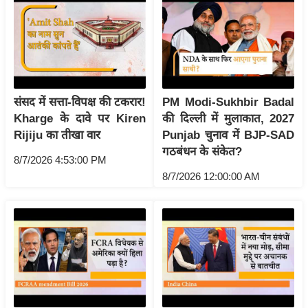
g
N
e
w
s
ला
संसद में सत्ता-विपक्ष की टकरार!
PM Modi-Sukhbir Badal
इ
Kharge के दावे पर Kiren
की दिल्ली में मुलाकात, 2027
फ
Rijiju का तीखा वार
Punjab चुनाव में BJP-SAD
गठबंधन के संकेत?
स्टा
8/7/2026 4:53:00 PM
इ
8/7/2026 12:00:00 AM
ल
टे
क्नॉ
लॉ
जी
ब्यू
टी