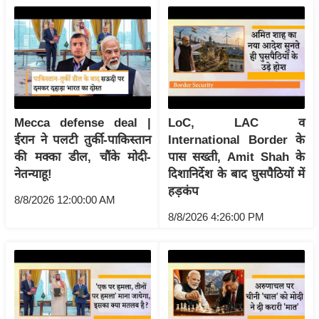
ख्सि
य
त
यं
ग
इं
डि
Mecca defense deal |
LoC, LAC व
या
ईरान ने पलटी तुर्की-पाकिस्तान
International Border के
की मक्का डील, चौंके मोदी-
पास सख्ती, Amit Shah के
सा
नेतन्याहू!
दिशानिर्देश के बाद घुसपैठियों में
हि
हड़कंप
त्य
8/8/2026 12:00:00 AM
ज
8/8/2026 4:26:00 PM
ग
त
ऑ
टो
व