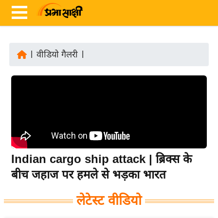
|
वीडियो गैलरी
|
ता
ज़ा
ख
ब
र
रा
ष्ट्री
Indian cargo ship attack | ब्रिक्स के
य
बीच जहाज पर हमले से भड़का भारत
अं
त
लेटेस्ट वीडियो
र्रा
ष्ट्री