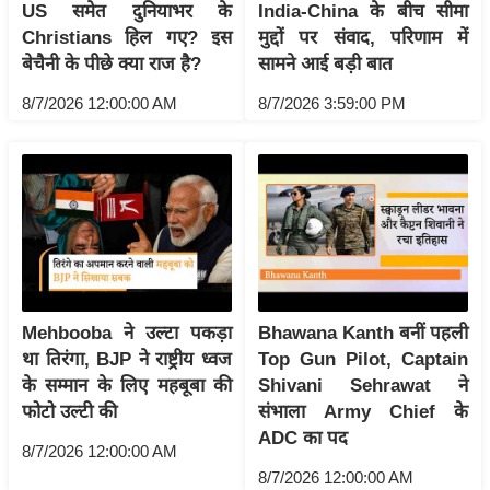
US समेत दुनियाभर के
India-China के बीच सीमा
/
Christians हिल गए? इस
मुद्दों पर संवाद, परिणाम में
फै
बेचैनी के पीछे क्या राज है?
सामने आई बड़ी बात
श
8/7/2026 12:00:00 AM
8/7/2026 3:59:00 PM
न
घ
रे
लू
नु
स्खे
प
र्य
Mehbooba ने उल्टा पकड़ा
Bhawana Kanth बनीं पहली
ट
था तिरंगा, BJP ने राष्ट्रीय ध्वज
Top Gun Pilot, Captain
न
के सम्मान के लिए महबूबा की
Shivani Sehrawat ने
स्थ
फोटो उल्टी की
संभाला Army Chief के
ल
ADC का पद
8/7/2026 12:00:00 AM
फि
8/7/2026 12:00:00 AM