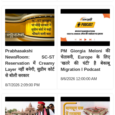
ट
ने
स
मं
त्रा
रि
ले
श
Prabhasakshi
PM Giorgia Meloni की
न
NewsRoom: SC-ST
चेतावनी, Europe के लिए
शि
Reservation में Creamy
'खतरे की घंटी' है बेकाबू
प
Layer नहीं बनेगी, सुप्रीम कोर्ट
Migration I Podcast
से बोली सरकार
रा
8/6/2026 12:00:00 AM
ज
8/7/2026 2:09:00 PM
नी
ति
वि
श्ले