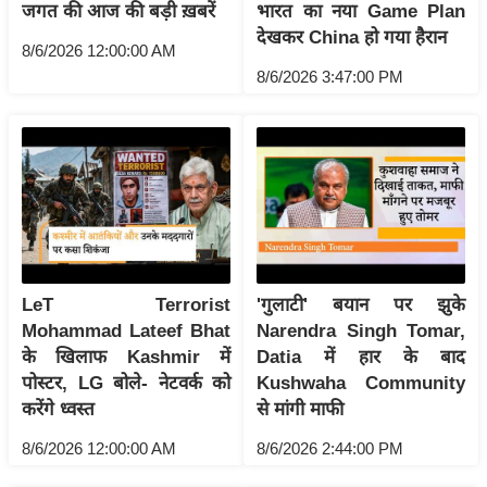
जगत की आज की बड़ी ख़बरें
भारत का नया Game Plan
आ
देखकर China हो गया हैरान
8/6/2026 12:00:00 AM
र
8/6/2026 3:47:00 PM
.
आ
ई
.
चा
य
प
र
LeT Terrorist
'गुलाटी' बयान पर झुके
स
Mohammad Lateef Bhat
Narendra Singh Tomar,
मी
के खिलाफ Kashmir में
Datia में हार के बाद
क्षा
पोस्टर, LG बोले- नेटवर्क को
Kushwaha Community
ध
करेंगे ध्वस्त
से मांगी माफी
र्म
8/6/2026 12:00:00 AM
8/6/2026 2:44:00 PM
ज्यो