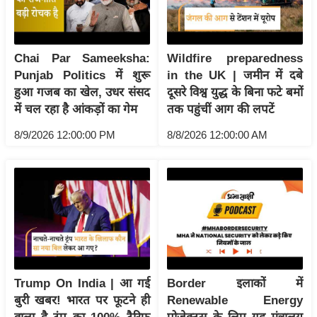
य
ब
ज
Chai Par Sameeksha:
Wildfire preparedness
ट
Punjab Politics में शुरू
in the UK | जमीन में दबे
खे
हुआ गजब का खेल, उधर संसद
दूसरे विश्व युद्ध के बिना फटे बमों
ल
में चल रहा है आंकड़ों का गेम
तक पहुंचीं आग की लपटें
क्रि
8/9/2026 12:00:00 PM
8/8/2026 12:00:00 AM
के
ट
I
P
L
2
0
2
Trump On India | आ गई
Border इलाकों में
6
बुरी खबर! भारत पर फूटने ही
Renewable Energy
क्रा