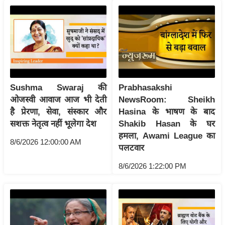
ति
ष
प्र
भु
म
हि
मा
Sushma Swaraj की
Prabhasakshi
/
ओजस्वी आवाज आज भी देती
NewsRoom: Sheikh
ध
है प्रेरणा, सेवा, संस्कार और
Hasina के भाषण के बाद
र्म
सशक्त नेतृत्व नहीं भूलेगा देश
Shakib Hasan के घर
हमला, Awami League का
स्थ
8/6/2026 12:00:00 AM
पलटवार
ल
व्र
8/6/2026 1:22:00 PM
त
त्यो
हा
र