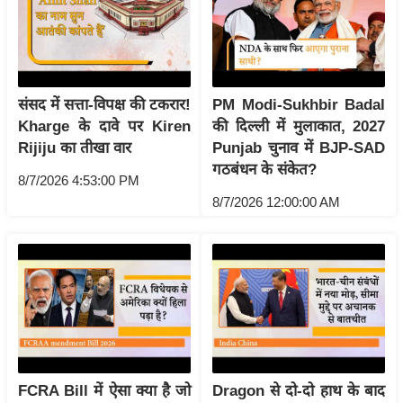
g
N
e
w
s
संसद में सत्ता-विपक्ष की टकरार!
PM Modi-Sukhbir Badal
Kharge के दावे पर Kiren
की दिल्ली में मुलाकात, 2027
ला
Rijiju का तीखा वार
Punjab चुनाव में BJP-SAD
इ
गठबंधन के संकेत?
फ
8/7/2026 4:53:00 PM
स्टा
8/7/2026 12:00:00 AM
इ
ल
टे
क्नॉ
लॉ
जी
ब्यू
FCRA Bill में ऐसा क्या है जो
Dragon से दो-दो हाथ के बाद
टी