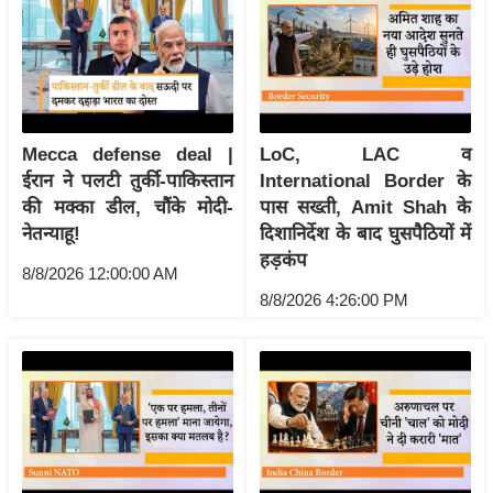
ख्सि
य
त
यं
ग
Mecca defense deal |
LoC, LAC व
इं
ईरान ने पलटी तुर्की-पाकिस्तान
International Border के
डि
की मक्का डील, चौंके मोदी-
पास सख्ती, Amit Shah के
या
नेतन्याहू!
दिशानिर्देश के बाद घुसपैठियों में
सा
हड़कंप
8/8/2026 12:00:00 AM
हि
8/8/2026 4:26:00 PM
त्य
ज
ग
त
ऑ
टो
व