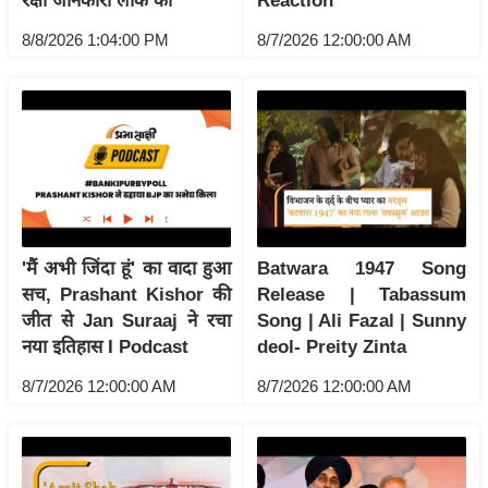
ड
रक्षा जानकारी लीक की
Reaction
हॉ
8/8/2026 1:04:00 PM
8/7/2026 12:00:00 AM
ली
वु
ड
फि
ल्म
स
मी
क्षा
'मैं अभी जिंदा हूं' का वादा हुआ
Batwara 1947 Song
सच, Prashant Kishor की
Release | Tabassum
B
जीत से Jan Suraaj ने रचा
Song | Ali Fazal | Sunny
r
नया इतिहास I Podcast
deol- Preity Zinta
e
a
8/7/2026 12:00:00 AM
8/7/2026 12:00:00 AM
k
i
n