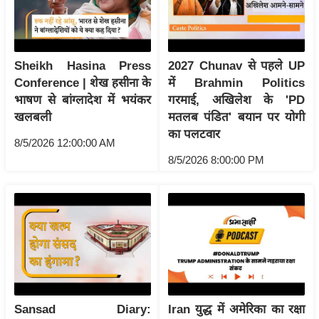
रा
शि
फ
Sheikh Hasina Press
2027 Chunav से पहले UP
ल
Conference | शेख हसीना के
में Brahmin Politics
वि
भाषण से बांग्लादेश में भयंकर
गरमाई, अखिलेश के 'PD
शे
खलबली
मतलब पंडित' बयान पर योगी
ष
का पलटवार
8/5/2026 12:00:00 AM
वि
8/5/2026 8:00:00 PM
श्ले
ष
ण
ट्रें
डिं
ग
Q
Sansad Diary:
Iran युद्ध में अमेरिका का रक्षा
u