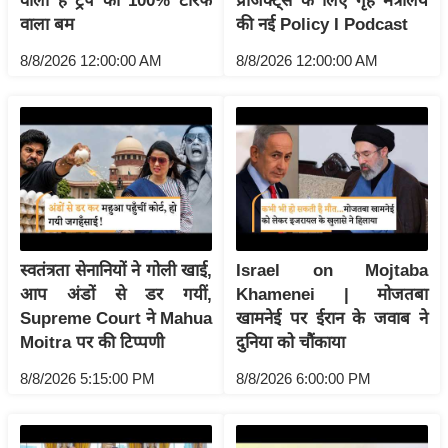
वाला है ट्रंप का 100% टैरिफ
प्रोजेक्ट्स के लिए गृह मंत्रालय
वाला बम
की नई Policy I Podcast
इ
म
8/8/2026 12:00:00 AM
8/8/2026 12:00:00 AM
ई
-
पे
प
र
मि
सा
ल
स्वतंत्रता सेनानियों ने गोली खाई,
Israel on Mojtaba
आप अंडों से डर गयीं,
Khamenei | मोजतबा
Supreme Court ने Mahua
खामनेई पर ईरान के जवाब ने
बे
Moitra पर की टिप्पणी
दुनिया को चौंकाया
मि
सा
8/8/2026 5:15:00 PM
8/8/2026 6:00:00 PM
ल
श