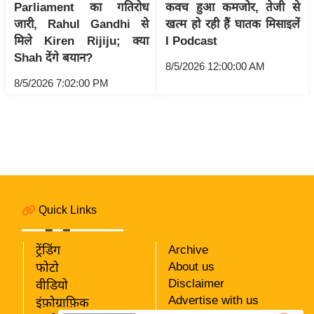
Parliament का गतिरोध
कवच हुआ कमजोर, तेजी से
i
जारी, Rahul Gandhi से
खत्म हो रही हैं घातक मिसाइलें
c
मिले Kiren Rijiju; क्या
I Podcast
k
Shah देंगे बयान?
L
8/5/2026 12:00:00 AM
i
8/5/2026 7:02:00 PM
n
k
s
वि
धा
न
Quick Links
स
भा
ट्रेंडिंग
Archive
चु
About us
फोटो
ना
Disclaimer
वीडियो
व
Advertise with us
इंफ़ोग्राफ़िक
फो