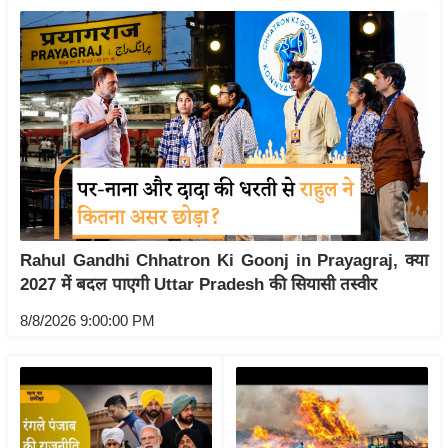
य
बि
ज़
ने
स
उ
द्यो
ग
ज
Rahul Gandhi Chhatron Ki Goonj in Prayagraj, क्या
ग
2027 में बदल पाएगी Uttar Pradesh की सियासी तस्वीर
त
8/8/2026 9:00:00 PM
वि
शे
ष
ज्ञ
रा