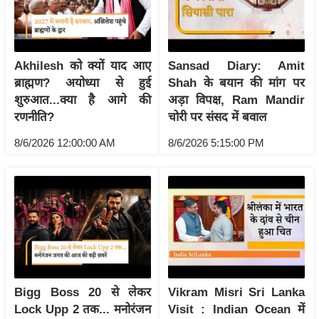
ष
ण
स
Akhilesh को क्यों याद आए
Sansad Diary: Amit
म
ब्राह्मण? अयोध्या से हुई
Shah के बयान की मांग पर
सा
शुरुआत...क्या है आगे की
अड़ा विपक्ष, Ram Mandir
म
रणनीति?
चोरी पर संसद में बवाल
यि
क
8/6/2026 12:00:00 AM
8/6/2026 5:15:00 PM
मा
तृ
भू
मि
स्तं
भ
ए
Bigg Boss 20 से लेकर
Vikram Misri Sri Lanka
म
Lock Upp 2 तक... मनोरंजन
Visit : Indian Ocean में
.