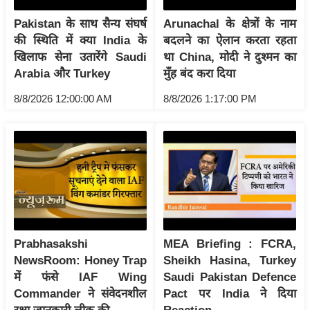
र्ल्ड
Pakistan के साथ सैन्य संघर्ष
Arunachal के क्षेत्रों के नाम
न्यू
की स्थिति में क्या India के
बदलने का ऐलान करता रहता
ज
खिलाफ सेना उतारेंगे Saudi
था China, मोदी ने दुश्मन का
ब्री
Arabia और Turkey
मुँह बंद करा दिया
फ
8/8/2026 12:00:00 AM
8/8/2026 1:17:00 PM
म
नो
रं
ज
न
ज
ग
त
Prabhasakshi
MEA Briefing : FCRA,
बॉ
NewsRoom: Honey Trap
Sheikh Hasina, Turkey
ली
में फंसे IAF Wing
Saudi Pakistan Defence
वु
Commander ने संवेदनशील
Pact पर India ने दिया