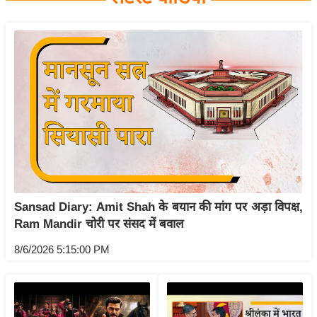
य
बि
ज़
ने
स
उ
द्यो
ग
ज
ग
Sansad Diary: Amit Shah के बयान की मांग पर अड़ा विपक्ष,
त
Ram Mandir चोरी पर संसद में बवाल
वि
शे
8/6/2026 5:15:00 PM
ष
ज्ञ
रा