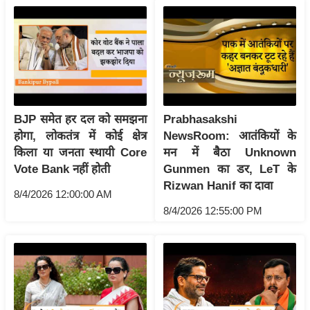
रा
शि
फ
ल
वि
शे
BJP समेत हर दल को समझना
Prabhasakshi
ष
होगा, लोकतंत्र में कोई क्षेत्र
NewsRoom: आतंकियों के
वि
किला या जनता स्थायी Core
मन में बैठा Unknown
श्ले
Vote Bank नहीं होती
Gunmen का डर, LeT के
ष
Rizwan Hanif का दावा
ण
8/4/2026 12:00:00 AM
8/4/2026 12:55:00 PM
ट्रें
डिं
ग
Q
u