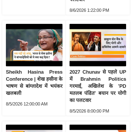
ख्सि
य
8/6/2026 1:22:00 PM
त
यं
ग
इं
डि
या
सा
Sheikh Hasina Press
2027 Chunav से पहले UP
हि
Conference | शेख हसीना के
में Brahmin Politics
त्य
भाषण से बांग्लादेश में भयंकर
गरमाई, अखिलेश के 'PD
ज
खलबली
मतलब पंडित' बयान पर योगी
ग
का पलटवार
8/5/2026 12:00:00 AM
त
8/5/2026 8:00:00 PM
ऑ
टो
व