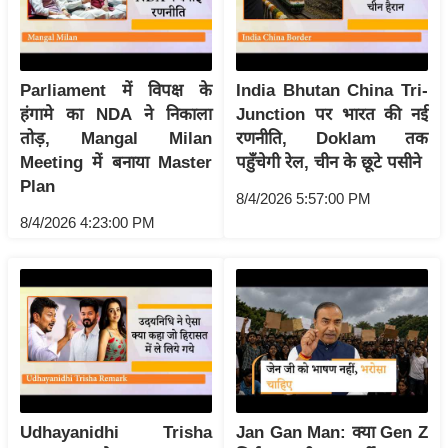
आ
र
.
Parliament में विपक्ष के
India Bhutan China Tri-
आ
हंगामे का NDA ने निकाला
Junction पर भारत की नई
ई
तोड़, Mangal Milan
रणनीति, Doklam तक
.
Meeting में बनाया Master
पहुँचेगी रेल, चीन के छूटे पसीने
चा
Plan
8/4/2026 5:57:00 PM
य
8/4/2026 4:23:00 PM
प
र
स
मी
क्षा
ध
र्म
ज्यो
Udhayanidhi Trisha
Jan Gan Man: क्या Gen Z