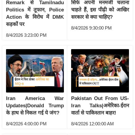
ति
Remark से Tamilnadu
सिर्फ अपनी मनमर्जी चलाना
Politics में तूफान, Police
चाहते हैं, इस पीढ़ी को आखिर
ष
Action के विरोध में DMK
सरकार से क्या चाहिए?
प्र
सड़कों पर
भु
8/4/2026 9:30:00 PM
म
8/4/2026 3:23:00 PM
हि
मा
/
ध
र्म
स्थ
ल
Iran America War
Pakistan Out From US-
व्र
Updates|Donald Trump
Iran Talks|अमेरिका-ईरान
त
के हाथ से निकल गई ये जंग?
वार्ता से पाकिस्तान बाहर!
त्यो
हा
8/4/2026 4:00:00 PM
8/4/2026 12:00:00 AM
र