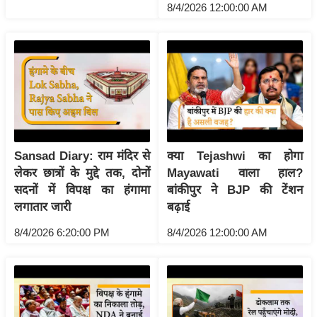
ष
8/4/2026 12:00:00 AM
ण
स
म
सा
म
यि
क
Sansad Diary: राम मंदिर से
क्या Tejashwi का होगा
मा
लेकर छात्रों के मुद्दे तक, दोनों
Mayawati वाला हाल?
तृ
सदनों में विपक्ष का हंगामा
बांकीपुर ने BJP की टेंशन
भू
लगातार जारी
बढ़ाई
मि
8/4/2026 6:20:00 PM
8/4/2026 12:00:00 AM
स्तं
भ
ए
म
.