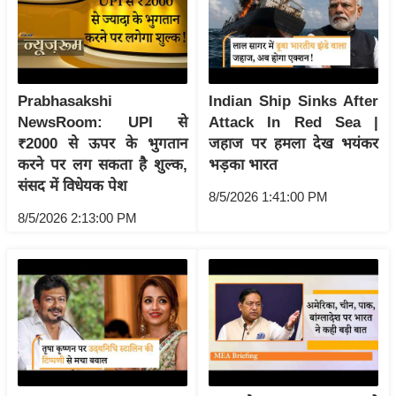
/
फै
श
न
Prabhasakshi
Indian Ship Sinks After
घ
NewsRoom: UPI से
Attack In Red Sea |
रे
₹2000 से ऊपर के भुगतान
जहाज पर हमला देख भयंकर
लू
करने पर लग सकता है शुल्क,
भड़का भारत
नु
संसद में विधेयक पेश
8/5/2026 1:41:00 PM
स्खे
8/5/2026 2:13:00 PM
प
र्य
ट
न
स्थ
ल
फि