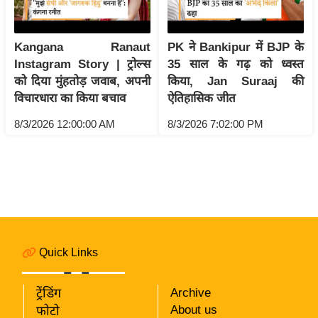
i
c
k
Kangana Ranaut
PK ने Bankipur में BJP के
L
Instagram Story | ट्रोल्स
35 साल के गढ़ को ध्वस्त
i
को दिया मुंहतोड़ जवाब, अपनी
किया, Jan Suraaj की
n
विचारधारा का किया बचाव
ऐतिहासिक जीत
k
8/3/2026 12:00:00 AM
8/3/2026 7:02:00 PM
s
वि
धा
न
स
भा
Quick Links
चु
ना
व
ट्रेंडिंग
Archive
About us
फोटो
फो