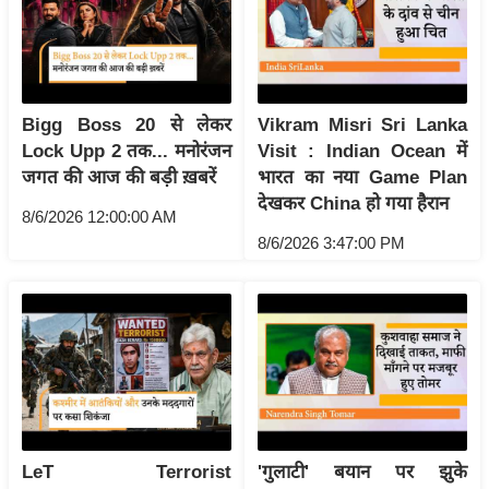
य
ब
ज
ट
Bigg Boss 20 से लेकर
Vikram Misri Sri Lanka
खे
Lock Upp 2 तक... मनोरंजन
Visit : Indian Ocean में
ल
जगत की आज की बड़ी ख़बरें
भारत का नया Game Plan
क्रि
देखकर China हो गया हैरान
8/6/2026 12:00:00 AM
के
8/6/2026 3:47:00 PM
ट
I
P
L
2
0
2
6
LeT Terrorist
'गुलाटी' बयान पर झुके
क्रा