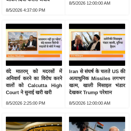
g
8/5/2026 12:00:00 AM
N
8/5/2026 4:37:00 PM
e
w
s
ला
इ
फ
स्टा
वंदे मातरम् को मदरसों में
Iran से संघर्ष के चलते US की
इ
अनिवार्य करने का विरोध करने
अत्याधुनिक Missiles लगभग
ल
वालों को Calcutta High
खत्म, खाली मिसाइल भंडार
टे
Court ने सुनाई खरी खरी
देखकर Trump परेशान
क्नॉ
8/5/2026 2:25:00 PM
8/5/2026 12:00:00 AM
लॉ
जी
ब्यू
टी