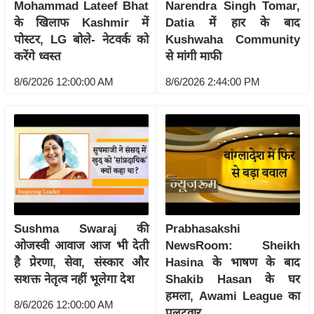
Mohammad Lateef Bhat
Narendra Singh Tomar,
इ
के खिलाफ Kashmir में
Datia में हार के बाद
म
पोस्टर, LG बोले- नेटवर्क को
Kushwaha Community
करेंगे ध्वस्त
से मांगी माफी
ई
-
8/6/2026 12:00:00 AM
8/6/2026 2:44:00 PM
पे
प
र
मि
सा
ल
बे
Sushma Swaraj की
Prabhasakshi
मि
ओजस्वी आवाज आज भी देती
NewsRoom: Sheikh
सा
है प्रेरणा, सेवा, संस्कार और
Hasina के भाषण के बाद
सशक्त नेतृत्व नहीं भूलेगा देश
Shakib Hasan के घर
ल
हमला, Awami League का
श
8/6/2026 12:00:00 AM
पलटवार