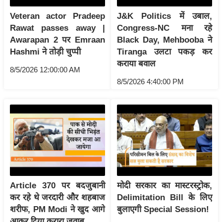
ड
हॉ
Veteran actor Pradeep
J&K Politics में उबाल,
Rawat passes away |
Congress-NC मना रहे
ली
Awarapan 2 पर Emraan
Black Day, Mehbooba ने
वु
Hashmi ने तोड़ी चुप्पी
Tiranga उलटा पकड़ कर
ड
कराया बवाल
फि
8/5/2026 12:00:00 AM
8/5/2026 4:40:00 PM
ल्म
स
मी
क्षा
B
r
e
a
Article 370 पर बदजुबानी
मोदी सरकार का मास्टरस्ट्रोक,
k
कर रहे थे जरदारी और शहबाज
Delimitation Bill के लिए
i
शरीफ, PM Modi ने खुद आगे
बुलाएगी Special Session!
n
आकर दिया करारा जवाब