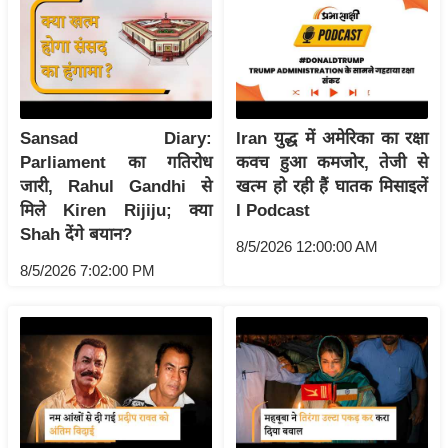
र्ल्ड
न्यू
ज
ब्री
फ
Sansad Diary:
Iran युद्ध में अमेरिका का रक्षा
म
Parliament का गतिरोध
कवच हुआ कमजोर, तेजी से
नो
जारी, Rahul Gandhi से
खत्म हो रही हैं घातक मिसाइलें
रं
मिले Kiren Rijiju; क्या
I Podcast
Shah देंगे बयान?
ज
8/5/2026 12:00:00 AM
न
8/5/2026 7:02:00 PM
ज
ग
त
बॉ
ली
वु