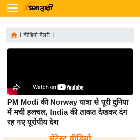
|
वीडियो गैलरी
|
ता
ज़ा
ख
ब
र
रा
ष्ट्री
PM Modi की Norway यात्रा से पूरी दुनिया
य
में मची हलचल, India की ताकत देखकर दंग
अं
रह गए यूरोपीय देश
त
र्रा
लेटेस्ट वीडियो
ष्ट्री