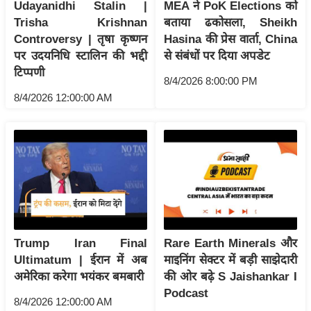
ट
Udayanidhi Stalin |
MEA ने PoK Elections को
ने
Trisha Krishnan
बताया ढकोसला, Sheikh
स
Controversy | तृषा कृष्णन
Hasina की प्रेस वार्ता, China
मं
पर उदयनिधि स्टालिन की भद्दी
से संबंधों पर दिया अपडेट
टिप्पणी
त्रा
8/4/2026 8:00:00 PM
रि
8/4/2026 12:00:00 AM
ले
श
न
शि
प
रा
ज
नी
Trump Iran Final
Rare Earth Minerals और
Ultimatum | ईरान में अब
माइनिंग सेक्टर में बड़ी साझेदारी
ति
अमेरिका करेगा भयंकर बमबारी
की ओर बढ़े S Jaishankar I
वि
Podcast
श्ले
8/4/2026 12:00:00 AM