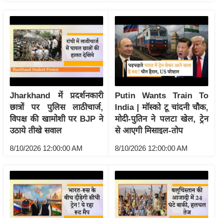
ख्सि
य
त
यं
ग
इं
डि
या
Jharkhand में प्रदर्शनकारी
Putin Wants Train To
छात्रों पर पुलिस लाठीचार्ज,
India | मॉस्को टू चांदनी चौक,
सा
विपक्ष की खामोशी पर BJP ने
मोदी-पुतिन ने पलटा खेल, ट्रेन
हि
उठाये तीखे सवाल
से आएगी मिसाइल-तोप
त्य
ज
8/10/2026 12:00:00 AM
8/10/2026 12:00:00 AM
ग
त
ऑ
टो
व