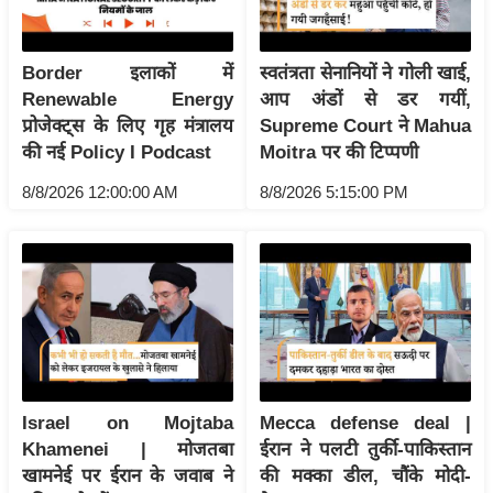
/
फै
Border इलाकों में
स्वतंत्रता सेनानियों ने गोली खाई,
श
Renewable Energy
आप अंडों से डर गयीं,
न
प्रोजेक्ट्स के लिए गृह मंत्रालय
Supreme Court ने Mahua
घ
की नई Policy I Podcast
Moitra पर की टिप्पणी
रे
8/8/2026 12:00:00 AM
8/8/2026 5:15:00 PM
लू
नु
स्खे
प
र्य
ट
न
स्थ
Israel on Mojtaba
Mecca defense deal |
ल
Khamenei | मोजतबा
ईरान ने पलटी तुर्की-पाकिस्तान
फि
खामनेई पर ईरान के जवाब ने
की मक्का डील, चौंके मोदी-