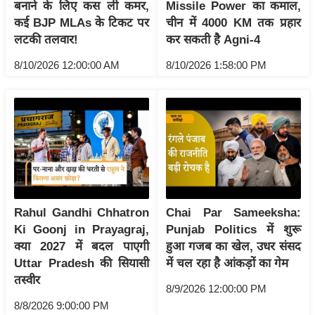
ड
बनाने के लिए कस ली कमर,
Missile Power का कमाल,
हॉ
कई BJP MLAs के टिकट पर
चीन में 4000 KM तक प्रहार
लटकी तलवार!
कर सकती है Agni-4
ली
वु
8/10/2026 12:00:00 AM
8/10/2026 1:58:00 PM
ड
फि
ल्म
स
मी
क्षा
B
r
Rahul Gandhi Chhatron
Chai Par Sameeksha:
Ki Goonj in Prayagraj,
Punjab Politics में शुरू
e
क्या 2027 में बदल पाएगी
हुआ गजब का खेल, उधर संसद
a
Uttar Pradesh की सियासी
में चल रहा है आंकड़ों का गेम
k
तस्वीर
i
8/9/2026 12:00:00 PM
n
8/8/2026 9:00:00 PM