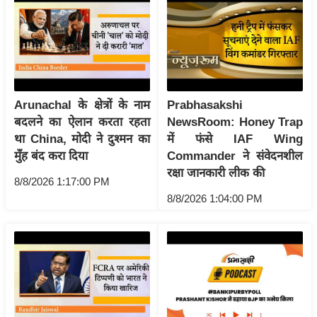
ष
ण
स
म
सा
म
Arunachal के क्षेत्रों के नाम
Prabhasakshi
यि
बदलने का ऐलान करता रहता
NewsRoom: Honey Trap
था China, मोदी ने दुश्मन का
में फंसे IAF Wing
क
मुँह बंद करा दिया
Commander ने संवेदनशील
मा
रक्षा जानकारी लीक की
तृ
8/8/2026 1:17:00 PM
भू
8/8/2026 1:04:00 PM
मि
स्तं
भ
ए
म
.