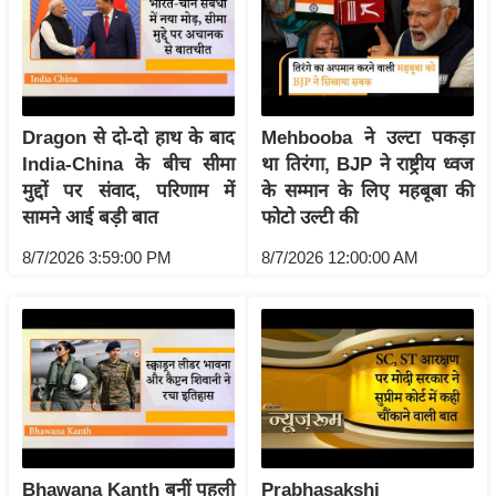
रा
शि
फ
ल
Dragon से दो-दो हाथ के बाद
Mehbooba ने उल्टा पकड़ा
वि
India-China के बीच सीमा
था तिरंगा, BJP ने राष्ट्रीय ध्वज
शे
मुद्दों पर संवाद, परिणाम में
के सम्मान के लिए महबूबा की
ष
सामने आई बड़ी बात
फोटो उल्टी की
वि
श्ले
8/7/2026 3:59:00 PM
8/7/2026 12:00:00 AM
ष
ण
ट्रें
डिं
ग
Q
u
Bhawana Kanth बनीं पहली
Prabhasakshi