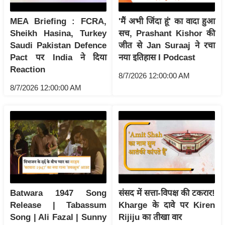
आ
MEA Briefing : FCRA,
'मैं अभी जिंदा हूं' का वादा हुआ
र
Sheikh Hasina, Turkey
सच, Prashant Kishor की
.
Saudi Pakistan Defence
जीत से Jan Suraaj ने रचा
आ
Pact पर India ने दिया
नया इतिहास I Podcast
ई
Reaction
8/7/2026 12:00:00 AM
.
8/7/2026 12:00:00 AM
चा
य
प
र
स
मी
क्षा
ध
Batwara 1947 Song
संसद में सत्ता-विपक्ष की टकरार!
र्म
Release | Tabassum
Kharge के दावे पर Kiren
ज्यो
Song | Ali Fazal | Sunny
Rijiju का तीखा वार