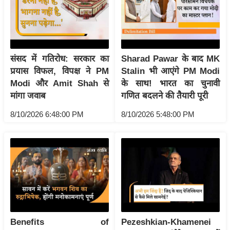
य
ब
ज
ट
संसद में गतिरोध: सरकार का
Sharad Pawar के बाद MK
खे
प्रयास विफल, विपक्ष ने PM
Stalin भी आएंगे PM Modi
ल
Modi और Amit Shah से
के साथ! भारत का चुनावी
क्रि
मांगा जवाब
गणित बदलने की तैयारी पूरी
के
8/10/2026 6:48:00 PM
8/10/2026 5:48:00 PM
ट
I
P
L
2
0
2
6
Benefits of
Pezeshkian-Khamenei
क्रा