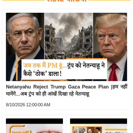
य
बि
ज़
ने
स
उ
द्यो
ग
ज
ग
Netanyahu Reject Trump Gaza Peace Plan |हम नहीं
त
मानेंगे...अब ट्रंप को ही आंखें दिखा रहे नेतन्याहू
वि
शे
8/10/2026 12:00:00 AM
ष
ज्ञ
रा