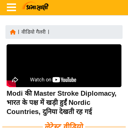
|
वीडियो गैलरी
|
ता
ज़ा
ख
ब
र
रा
ष्ट्री
Modi की Master Stroke Diplomacy,
य
भारत के पक्ष में खड़ी हुईं Nordic
अं
Countries, दुनिया देखती रह गई
त
र्रा
लेटेस्ट वीडियो
ष्ट्री