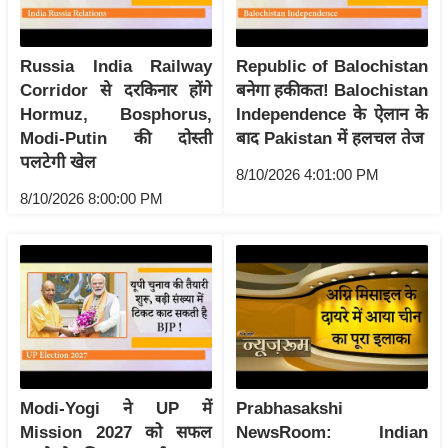
र्ल्ड
न्यू
Russia India Railway
Republic of Balochistan
ज
Corridor से दरकिनार होंगे
बनेगा हकीकत! Balochistan
ब्री
Hormuz, Bosphorus,
Independence के ऐलान के
फ
Modi-Putin की दोस्ती
बाद Pakistan में हलचल तेज
म
पलटेगी खेल
8/10/2026 4:01:00 PM
नो
8/10/2026 8:00:00 PM
रं
ज
न
ज
ग
त
बॉ
ली
Modi-Yogi ने UP में
Prabhasakshi
वु
Mission 2027 को सफल
NewsRoom: Indian