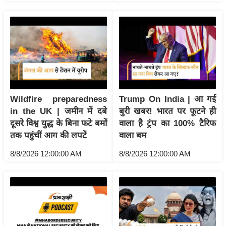
g
N
e
w
s
ला
इ
फ
Wildfire preparedness
Trump On India | आ गई
in the UK | जमीन में दबे
बुरी खबर! भारत पर फूटने ही
स्टा
दूसरे विश्व युद्ध के बिना फटे बमों
वाला है ट्रंप का 100% टैरिफ
इ
तक पहुंचीं आग की लपटें
वाला बम
ल
टे
8/8/2026 12:00:00 AM
8/8/2026 12:00:00 AM
क्नॉ
लॉ
जी
ब्यू
टी