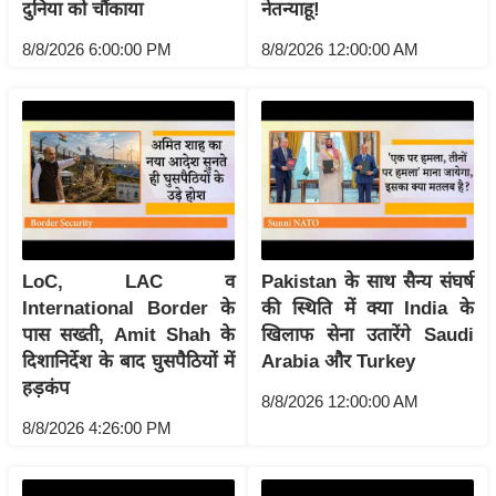
ट
दुनिया को चौंकाया
नेतन्याहू!
ने
8/8/2026 6:00:00 PM
8/8/2026 12:00:00 AM
स
मं
त्रा
रि
ले
श
न
शि
LoC, LAC व
Pakistan के साथ सैन्य संघर्ष
प
International Border के
की स्थिति में क्या India के
रा
पास सख्ती, Amit Shah के
खिलाफ सेना उतारेंगे Saudi
ज
दिशानिर्देश के बाद घुसपैठियों में
Arabia और Turkey
नी
हड़कंप
8/8/2026 12:00:00 AM
ति
8/8/2026 4:26:00 PM
वि
श्ले