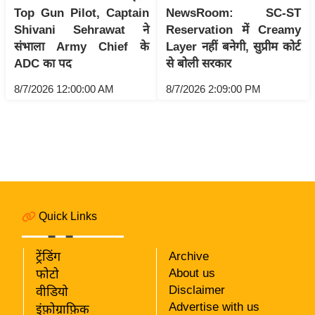
i
Top Gun Pilot, Captain
NewsRoom: SC-ST
c
Shivani Sehrawat ने
Reservation में Creamy
k
संभाला Army Chief के
Layer नहीं बनेगी, सुप्रीम कोर्ट
L
ADC का पद
से बोली सरकार
i
8/7/2026 12:00:00 AM
8/7/2026 2:09:00 PM
n
k
s
वि
धा
न
स
Quick Links
भा
चु
ट्रेंडिंग
Archive
ना
About us
फोटो
व
Disclaimer
वीडियो
Advertise with us
इंफ़ोग्राफ़िक
फो