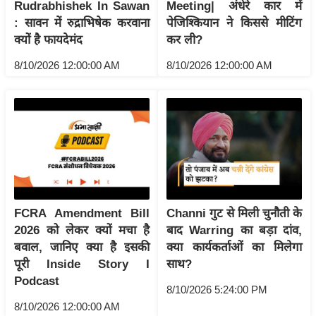
Rudrabhishek In Sawan
Meeting| अंधेरे कार में
इ
: सावन में रुद्राभिषेक करवाना
पेजिश्कियान ने किससे मीटिंग
म
क्यों है फायदेमंद
कर ली?
ई
8/10/2026 12:00:00 AM
8/10/2026 12:00:00 AM
-
पे
प
र
मि
सा
ल
FCRA Amendment Bill
Channi गुट से मिली चुनौती के
बे
2026 को लेकर क्यों मचा है
बाद Warring का बड़ा दांव,
मि
बवाल, जानिए क्या है इसकी
क्या कार्यकर्ताओं का मिलेगा
सा
पूरी Inside Story I
साथ?
Podcast
ल
8/10/2026 5:24:00 PM
श
8/10/2026 12:00:00 AM