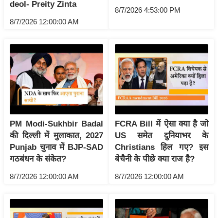
ति
deol- Preity Zinta
8/7/2026 4:53:00 PM
ष
8/7/2026 12:00:00 AM
प्र
भु
म
हि
मा
/
ध
र्म
PM Modi-Sukhbir Badal
FCRA Bill में ऐसा क्या है जो
स्थ
की दिल्ली में मुलाकात, 2027
US समेत दुनियाभर के
ल
Punjab चुनाव में BJP-SAD
Christians हिल गए? इस
गठबंधन के संकेत?
बेचैनी के पीछे क्या राज है?
व्र
त
8/7/2026 12:00:00 AM
8/7/2026 12:00:00 AM
त्यो
हा
र