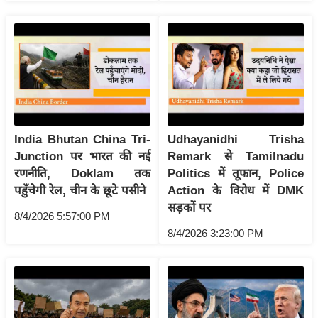
रा
शि
फ
ल
वि
शे
ष
India Bhutan China Tri-
Udhayanidhi Trisha
वि
Junction पर भारत की नई
Remark से Tamilnadu
श्ले
रणनीति, Doklam तक
Politics में तूफान, Police
ष
पहुँचेगी रेल, चीन के छूटे पसीने
Action के विरोध में DMK
ण
सड़कों पर
8/4/2026 5:57:00 PM
ट्रें
8/4/2026 3:23:00 PM
डिं
ग
Q
u