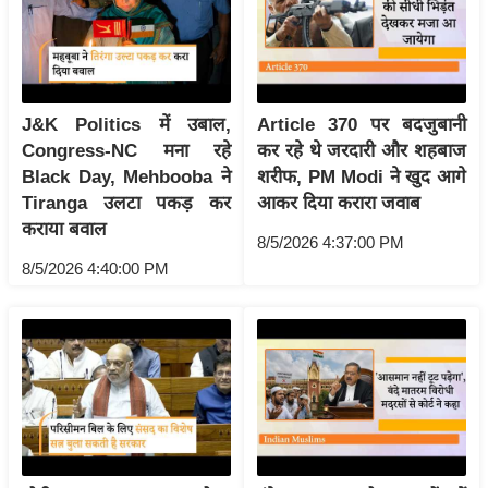
/
फै
श
न
J&K Politics में उबाल,
Article 370 पर बदजुबानी
घ
Congress-NC मना रहे
कर रहे थे जरदारी और शहबाज
रे
Black Day, Mehbooba ने
शरीफ, PM Modi ने खुद आगे
लू
Tiranga उलटा पकड़ कर
आकर दिया करारा जवाब
नु
कराया बवाल
8/5/2026 4:37:00 PM
स्खे
8/5/2026 4:40:00 PM
प
र्य
ट
न
स्थ
ल
फि