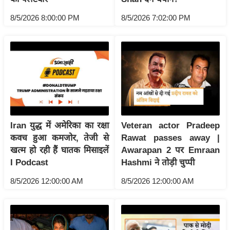
g
N
8/5/2026 8:00:00 PM
8/5/2026 7:02:00 PM
e
w
s
ला
इ
फ
स्टा
Iran युद्ध में अमेरिका का रक्षा
Veteran actor Pradeep
इ
कवच हुआ कमजोर, तेजी से
Rawat passes away |
ल
खत्म हो रही हैं घातक मिसाइलें
Awarapan 2 पर Emraan
टे
I Podcast
Hashmi ने तोड़ी चुप्पी
क्नॉ
8/5/2026 12:00:00 AM
8/5/2026 12:00:00 AM
लॉ
जी
ब्यू
टी