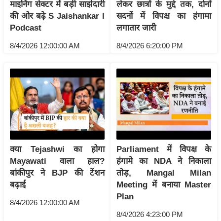
ति
माइनिंग सेक्टर में बड़ी साझेदारी
लेकर छात्रों के मुद्दे तक, दोनों
की ओर बढ़े S Jaishankar I
सदनों में विपक्ष का हंगामा
ष
Podcast
लगातार जारी
प्र
भु
8/4/2026 12:00:00 AM
8/4/2026 6:20:00 PM
म
हि
मा
/
ध
र्म
स्थ
ल
क्या Tejashwi का होगा
Parliament में विपक्ष के
Mayawati वाला हाल?
हंगामे का NDA ने निकाला
व्र
बांकीपुर ने BJP की टेंशन
तोड़, Mangal Milan
त
बढ़ाई
Meeting में बनाया Master
त्यो
Plan
हा
8/4/2026 12:00:00 AM
र
8/4/2026 4:23:00 PM