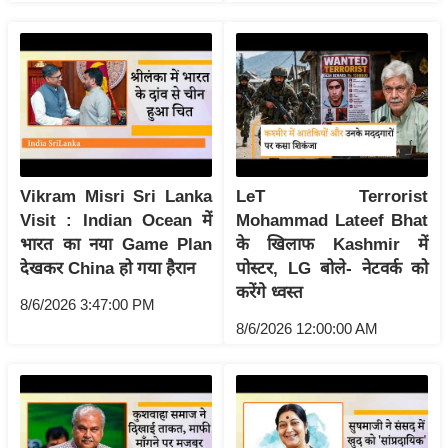
ख्सि
य
त
यं
ग
इं
डि
या
Vikram Misri Sri Lanka
LeT Terrorist
Visit : Indian Ocean में
Mohammad Lateef Bhat
सा
भारत का नया Game Plan
के खिलाफ Kashmir में
हि
देखकर China हो गया हैरान
पोस्टर, LG बोले- नेटवर्क को
त्य
करेंगे ध्वस्त
ज
8/6/2026 3:47:00 PM
8/6/2026 12:00:00 AM
ग
त
ऑ
टो
व