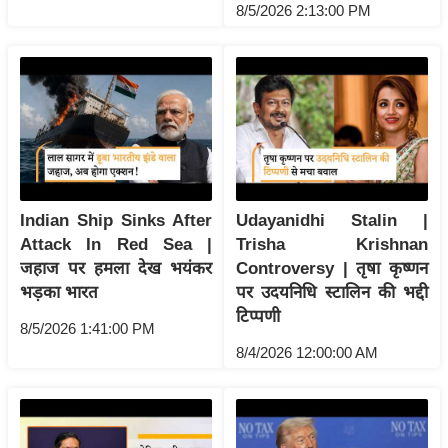
ष
8/5/2026 2:13:00 PM
ण
स
म
सा
म
यि
क
Indian Ship Sinks After
Udayanidhi Stalin |
मा
Attack In Red Sea |
Trisha Krishnan
तृ
जहाज पर हमला देख भयंकर
Controversy | तृषा कृष्णन
भू
भड़का भारत
पर उदयनिधि स्टालिन की भद्दी
मि
टिप्पणी
8/5/2026 1:41:00 PM
स्तं
8/4/2026 12:00:00 AM
भ
ए
म
.