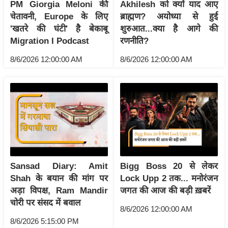
PM Giorgia Meloni की
Akhilesh को क्यों याद आए
इ
चेतावनी, Europe के लिए
ब्राह्मण? अयोध्या से हुई
म
'खतरे की घंटी' है बेकाबू
शुरुआत...क्या है आगे की
Migration I Podcast
रणनीति?
ई
-
8/6/2026 12:00:00 AM
8/6/2026 12:00:00 AM
पे
प
र
मि
सा
ल
बे
Sansad Diary: Amit
Bigg Boss 20 से लेकर
मि
Shah के बयान की मांग पर
Lock Upp 2 तक... मनोरंजन
सा
अड़ा विपक्ष, Ram Mandir
जगत की आज की बड़ी ख़बरें
चोरी पर संसद में बवाल
ल
8/6/2026 12:00:00 AM
श
8/6/2026 5:15:00 PM