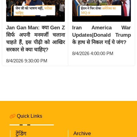
i
c
k
L
Jan Gan Man: क्या Gen Z
Iran America War
i
सिर्फ अपनी मनमर्जी चलाना
Updates|Donald Trump
n
चाहते हैं, इस पीढ़ी को आखिर
के हाथ से निकल गई ये जंग?
k
सरकार से क्या चाहिए?
8/4/2026 4:00:00 PM
s
8/4/2026 9:30:00 PM
वि
धा
न
स
भा
चु
Quick Links
ना
व
ट्रेंडिंग
Archive
फो