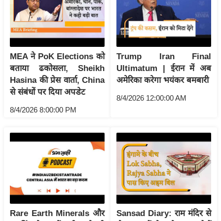
आ
र
.
आ
MEA ने PoK Elections को
Trump Iran Final
ई
बताया ढकोसला, Sheikh
Ultimatum | ईरान में अब
.
Hasina की प्रेस वार्ता, China
अमेरिका करेगा भयंकर बमबारी
चा
से संबंधों पर दिया अपडेट
8/4/2026 12:00:00 AM
य
8/4/2026 8:00:00 PM
प
र
स
मी
क्षा
ध
र्म
ज्यो
Rare Earth Minerals और
Sansad Diary: राम मंदिर से