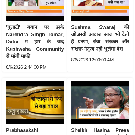
र्ल्ड
न्यू
ज
'गुलाटी' बयान पर झुके
Sushma Swaraj की
ब्री
Narendra Singh Tomar,
ओजस्वी आवाज आज भी देती
फ
Datia में हार के बाद
है प्रेरणा, सेवा, संस्कार और
म
Kushwaha Community
सशक्त नेतृत्व नहीं भूलेगा देश
नो
से मांगी माफी
8/6/2026 12:00:00 AM
रं
8/6/2026 2:44:00 PM
ज
न
ज
ग
त
बॉ
ली
वु
Prabhasakshi
Sheikh Hasina Press