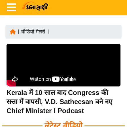
|
वीडियो गैलरी
|
ता
ज़ा
ख
ब
र
रा
ष्ट्री
Kerala में 10 साल बाद Congress की
य
सत्ता में वापसी, V.D. Satheesan बने नए
अं
Chief Minister I Podcast
त
र्रा
लेटेस्ट वीडियो
ष्ट्री