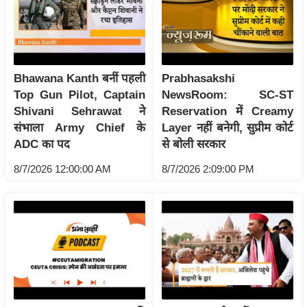
य
ब
ज
ट
Bhawana Kanth बनीं पहली
Prabhasakshi
खे
Top Gun Pilot, Captain
NewsRoom: SC-ST
ल
Shivani Sehrawat ने
Reservation में Creamy
क्रि
संभाला Army Chief के
Layer नहीं बनेगी, सुप्रीम कोर्ट
के
ADC का पद
से बोली सरकार
ट
8/7/2026 12:00:00 AM
8/7/2026 2:09:00 PM
I
P
L
2
0
2
6
क्रा