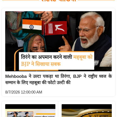
य
बि
ज़
ने
स
उ
द्यो
ग
ज
ग
Mehbooba ने उल्टा पकड़ा था तिरंगा, BJP ने राष्ट्रीय ध्वज के
त
सम्मान के लिए महबूबा की फोटो उल्टी की
वि
शे
8/7/2026 12:00:00 AM
ष
ज्ञ
रा