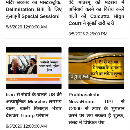
ट
मोदी सरकार का मास्टरस्ट्रोक,
वंदे मातरम् को मदरसों में
ने
Delimitation Bill के लिए
अनिवार्य करने का विरोध करने
स
बुलाएगी Special Session!
वालों को Calcutta High
मं
Court ने सुनाई खरी खरी
8/5/2026 12:00:00 AM
त्रा
8/5/2026 2:25:00 PM
रि
ले
श
न
शि
प
रा
ज
Iran से संघर्ष के चलते US की
Prabhasakshi
नी
अत्याधुनिक Missiles लगभग
NewsRoom: UPI से
खत्म, खाली मिसाइल भंडार
₹2000 से ऊपर के भुगतान
ति
देखकर Trump परेशान
करने पर लग सकता है शुल्क,
वि
संसद में विधेयक पेश
श्ले
8/5/2026 12:00:00 AM