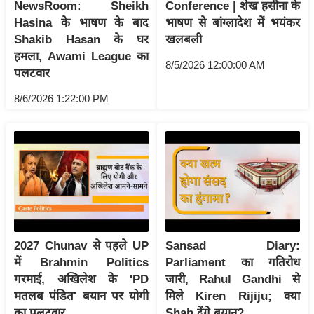
ड
NewsRoom: Sheikh
Conference | शेख हसीना के
हॉ
Hasina के भाषण के बाद
भाषण से बांग्लादेश में भयंकर
Shakib Hasan के घर
खलबली
ली
हमला, Awami League का
वु
8/5/2026 12:00:00 AM
पलटवार
ड
फि
8/6/2026 1:22:00 PM
ल्म
स
मी
क्षा
B
r
e
2027 Chunav से पहले UP
Sansad Diary:
a
में Brahmin Politics
Parliament का गतिरोध
k
गरमाई, अखिलेश के 'PD
जारी, Rahul Gandhi से
i
मतलब पंडित' बयान पर योगी
मिले Kiren Rijiju; क्या
n
का पलटवार
Shah देंगे बयान?