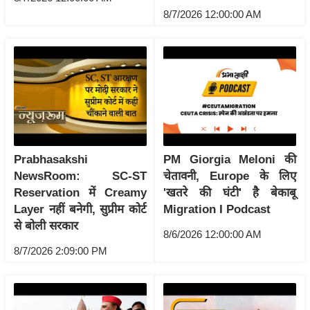
ट
8/7/2026 12:00:00 AM
ने
स
मं
त्रा
रि
ले
श
न
Prabhasakshi
PM Giorgia Meloni की
शि
NewsRoom: SC-ST
चेतावनी, Europe के लिए
प
Reservation में Creamy
'खतरे की घंटी' है बेकाबू
रा
Layer नहीं बनेगी, सुप्रीम कोर्ट
Migration I Podcast
ज
से बोली सरकार
8/6/2026 12:00:00 AM
नी
8/7/2026 2:09:00 PM
ति
वि
श्ले