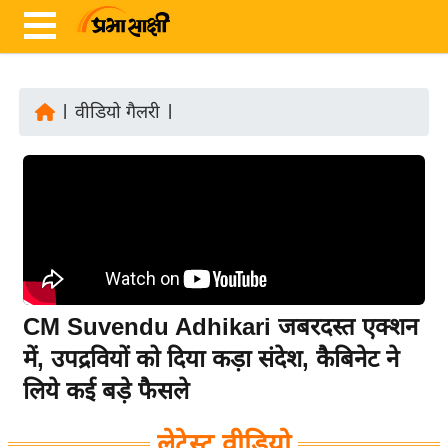
|
वीडियो गैलरी
|
ता
ज़ा
ख
ब
र
रा
ष्ट्री
CM Suvendu Adhikari जबरदस्त एक्शन
य
में, उपद्रवियों को दिया कड़ा संदेश, कैबिनेट ने
अं
लिये कई बड़े फैसले
त
र्रा
लेटेस्ट वीडियो
ष्ट्री