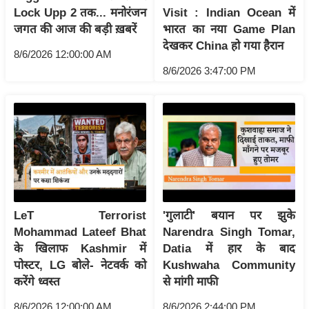
Lock Upp 2 तक... मनोरंजन
Visit : Indian Ocean में
आ
जगत की आज की बड़ी ख़बरें
भारत का नया Game Plan
र
देखकर China हो गया हैरान
.
8/6/2026 12:00:00 AM
आ
8/6/2026 3:47:00 PM
ई
.
चा
य
प
र
स
LeT Terrorist
'गुलाटी' बयान पर झुके
मी
Mohammad Lateef Bhat
Narendra Singh Tomar,
क्षा
के खिलाफ Kashmir में
Datia में हार के बाद
ध
पोस्टर, LG बोले- नेटवर्क को
Kushwaha Community
र्म
करेंगे ध्वस्त
से मांगी माफी
ज्यो
8/6/2026 12:00:00 AM
8/6/2026 2:44:00 PM