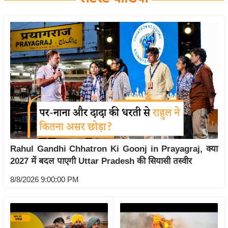
य
बि
ज़
ने
स
उ
द्यो
ग
ज
ग
Rahul Gandhi Chhatron Ki Goonj in Prayagraj, क्या
त
2027 में बदल पाएगी Uttar Pradesh की सियासी तस्वीर
वि
शे
8/8/2026 9:00:00 PM
ष
ज्ञ
रा