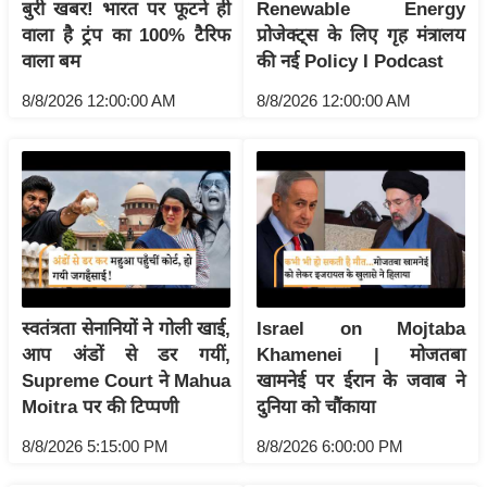
बुरी खबर! भारत पर फूटने ही
Renewable Energy
इ
वाला है ट्रंप का 100% टैरिफ
प्रोजेक्ट्स के लिए गृह मंत्रालय
म
वाला बम
की नई Policy I Podcast
ई
8/8/2026 12:00:00 AM
8/8/2026 12:00:00 AM
-
पे
प
र
मि
सा
ल
स्वतंत्रता सेनानियों ने गोली खाई,
Israel on Mojtaba
बे
आप अंडों से डर गयीं,
Khamenei | मोजतबा
मि
Supreme Court ने Mahua
खामनेई पर ईरान के जवाब ने
सा
Moitra पर की टिप्पणी
दुनिया को चौंकाया
ल
8/8/2026 5:15:00 PM
8/8/2026 6:00:00 PM
श