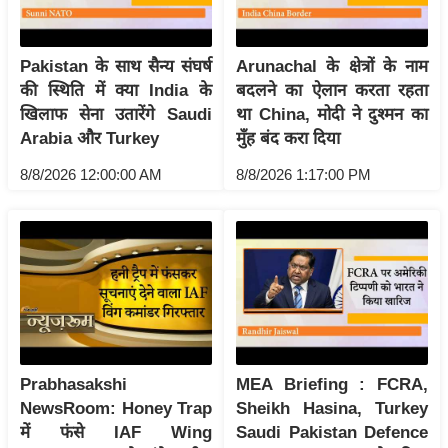
र्ल्ड
न्यू
Pakistan के साथ सैन्य संघर्ष
Arunachal के क्षेत्रों के नाम
ज
की स्थिति में क्या India के
बदलने का ऐलान करता रहता
ब्री
खिलाफ सेना उतारेंगे Saudi
था China, मोदी ने दुश्मन का
फ
Arabia और Turkey
मुँह बंद करा दिया
म
8/8/2026 12:00:00 AM
8/8/2026 1:17:00 PM
नो
रं
ज
न
ज
ग
त
बॉ
Prabhasakshi
MEA Briefing : FCRA,
ली
NewsRoom: Honey Trap
Sheikh Hasina, Turkey
वु
में फंसे IAF Wing
Saudi Pakistan Defence