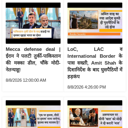
ख्सि
य
त
यं
ग
इं
डि
Mecca defense deal |
LoC, LAC व
या
ईरान ने पलटी तुर्की-पाकिस्तान
International Border के
की मक्का डील, चौंके मोदी-
पास सख्ती, Amit Shah के
सा
नेतन्याहू!
दिशानिर्देश के बाद घुसपैठियों में
हि
हड़कंप
त्य
8/8/2026 12:00:00 AM
ज
8/8/2026 4:26:00 PM
ग
त
ऑ
टो
व