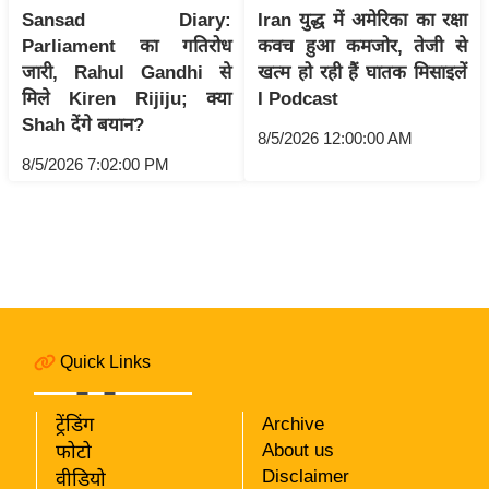
i
Sansad Diary:
Iran युद्ध में अमेरिका का रक्षा
c
Parliament का गतिरोध
कवच हुआ कमजोर, तेजी से
k
जारी, Rahul Gandhi से
खत्म हो रही हैं घातक मिसाइलें
L
मिले Kiren Rijiju; क्या
I Podcast
i
Shah देंगे बयान?
8/5/2026 12:00:00 AM
n
8/5/2026 7:02:00 PM
k
s
वि
धा
न
स
भा
Quick Links
चु
ना
ट्रेंडिंग
Archive
व
About us
फोटो
Disclaimer
वीडियो
फो