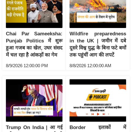
य
ब
ज
ट
Chai Par Sameeksha:
Wildfire preparedness
खे
Punjab Politics में शुरू
in the UK | जमीन में दबे
ल
हुआ गजब का खेल, उधर संसद
दूसरे विश्व युद्ध के बिना फटे बमों
क्रि
में चल रहा है आंकड़ों का गेम
तक पहुंचीं आग की लपटें
के
8/9/2026 12:00:00 PM
8/8/2026 12:00:00 AM
ट
I
P
L
2
0
2
6
Trump On India | आ गई
Border इलाकों में
क्रा