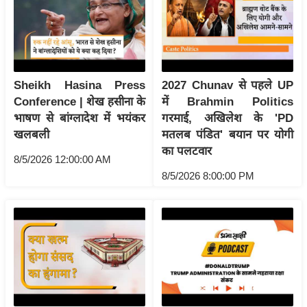
रा
शि
फ
ल
Sheikh Hasina Press
2027 Chunav से पहले UP
वि
Conference | शेख हसीना के
में Brahmin Politics
शे
भाषण से बांग्लादेश में भयंकर
गरमाई, अखिलेश के 'PD
ष
खलबली
मतलब पंडित' बयान पर योगी
वि
का पलटवार
श्ले
8/5/2026 12:00:00 AM
ष
8/5/2026 8:00:00 PM
ण
ट्रें
डिं
ग
Q
u