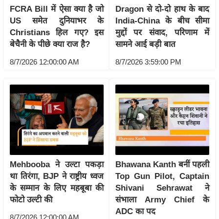
/
FCRA Bill में ऐसा क्या है जो
Dragon से दो-दो हाथ के बाद
US समेत दुनियाभर के
India-China के बीच सीमा
फै
Christians हिल गए? इस
मुद्दों पर संवाद, परिणाम में
श
बेचैनी के पीछे क्या राज है?
सामने आई बड़ी बात
न
घ
8/7/2026 12:00:00 AM
8/7/2026 3:59:00 PM
रे
लू
नु
स्खे
प
र्य
ट
Mehbooba ने उल्टा पकड़ा
Bhawana Kanth बनीं पहली
न
था तिरंगा, BJP ने राष्ट्रीय ध्वज
Top Gun Pilot, Captain
स्थ
के सम्मान के लिए महबूबा की
Shivani Sehrawat ने
ल
फोटो उल्टी की
संभाला Army Chief के
फि
ADC का पद
8/7/2026 12:00:00 AM