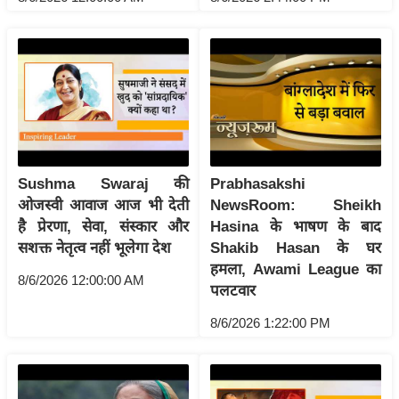
ति
ष
प्र
भु
म
हि
मा
/
Sushma Swaraj की
Prabhasakshi
ध
ओजस्वी आवाज आज भी देती
NewsRoom: Sheikh
र्म
है प्रेरणा, सेवा, संस्कार और
Hasina के भाषण के बाद
स्थ
सशक्त नेतृत्व नहीं भूलेगा देश
Shakib Hasan के घर
ल
हमला, Awami League का
8/6/2026 12:00:00 AM
पलटवार
व्र
त
8/6/2026 1:22:00 PM
त्यो
हा
र