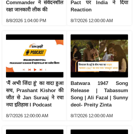
ड
Commander ने संवेदनशील
Pact पर India ने दिया
हॉ
रक्षा जानकारी लीक की
Reaction
ली
8/8/2026 1:04:00 PM
8/7/2026 12:00:00 AM
वु
ड
फि
ल्म
स
मी
क्षा
B
'मैं अभी जिंदा हूं' का वादा हुआ
Batwara 1947 Song
r
सच, Prashant Kishor की
Release | Tabassum
जीत से Jan Suraaj ने रचा
Song | Ali Fazal | Sunny
e
नया इतिहास I Podcast
deol- Preity Zinta
a
k
8/7/2026 12:00:00 AM
8/7/2026 12:00:00 AM
i
n