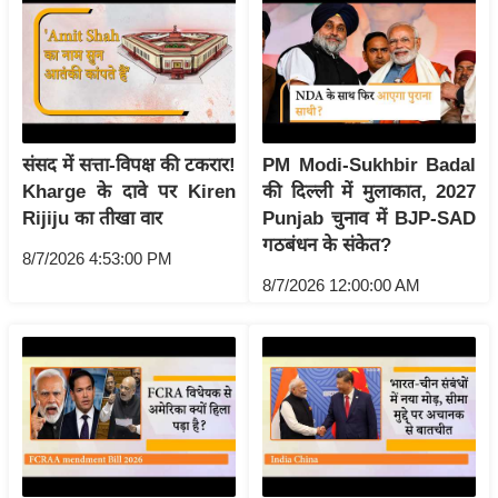
g
N
e
w
s
ला
संसद में सत्ता-विपक्ष की टकरार!
PM Modi-Sukhbir Badal
इ
Kharge के दावे पर Kiren
की दिल्ली में मुलाकात, 2027
फ
Rijiju का तीखा वार
Punjab चुनाव में BJP-SAD
गठबंधन के संकेत?
स्टा
8/7/2026 4:53:00 PM
इ
8/7/2026 12:00:00 AM
ल
टे
क्नॉ
लॉ
जी
ब्यू
टी