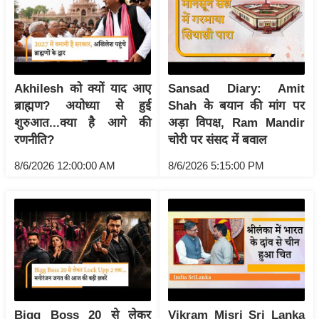
ष
ण
स
म
सा
Akhilesh को क्यों याद आए
Sansad Diary: Amit
म
ब्राह्मण? अयोध्या से हुई
Shah के बयान की मांग पर
यि
शुरुआत...क्या है आगे की
अड़ा विपक्ष, Ram Mandir
रणनीति?
चोरी पर संसद में बवाल
क
मा
8/6/2026 12:00:00 AM
8/6/2026 5:15:00 PM
तृ
भू
मि
स्तं
भ
ए
म
Bigg Boss 20 से लेकर
Vikram Misri Sri Lanka
.