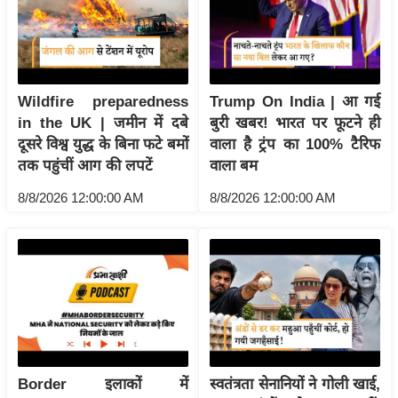
य
ब
ज
ट
Wildfire preparedness
Trump On India | आ गई
खे
in the UK | जमीन में दबे
बुरी खबर! भारत पर फूटने ही
ल
दूसरे विश्व युद्ध के बिना फटे बमों
वाला है ट्रंप का 100% टैरिफ
क्रि
तक पहुंचीं आग की लपटें
वाला बम
के
8/8/2026 12:00:00 AM
8/8/2026 12:00:00 AM
ट
I
P
L
2
0
2
6
Border इलाकों में
स्वतंत्रता सेनानियों ने गोली खाई,
क्रा