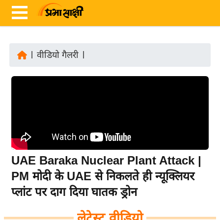
|
वीडियो गैलरी
|
ता
ज़ा
ख
ब
र
रा
ष्ट्री
UAE Baraka Nuclear Plant Attack |
य
PM मोदी के UAE से निकलते ही न्यूक्लियर
अं
प्लांट पर दाग दिया घातक ड्रोन
त
र्रा
लेटेस्ट वीडियो
ष्ट्री