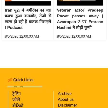
i
c
Iran युद्ध में अमेरिका का रक्षा
Veteran actor Pradeep
k
कवच हुआ कमजोर, तेजी से
Rawat passes away |
L
खत्म हो रही हैं घातक मिसाइलें
Awarapan 2 पर Emraan
i
I Podcast
Hashmi ने तोड़ी चुप्पी
n
8/5/2026 12:00:00 AM
8/5/2026 12:00:00 AM
k
s
वि
धा
न
स
भा
Quick Links
चु
ना
ट्रेंडिंग
Archive
व
About us
फोटो
Disclaimer
वीडियो
फो