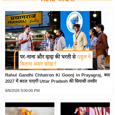
य
बि
ज़
ने
स
उ
द्यो
ग
ज
ग
Rahul Gandhi Chhatron Ki Goonj in Prayagraj, क्या
त
2027 में बदल पाएगी Uttar Pradesh की सियासी तस्वीर
वि
शे
8/8/2026 9:00:00 PM
ष
ज्ञ
रा