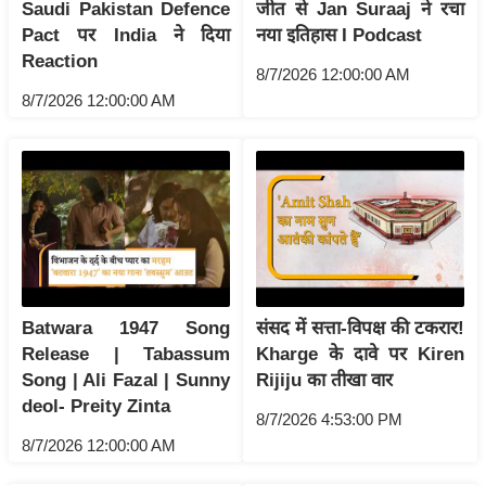
ड
Saudi Pakistan Defence
जीत से Jan Suraaj ने रचा
हॉ
Pact पर India ने दिया
नया इतिहास I Podcast
Reaction
ली
8/7/2026 12:00:00 AM
वु
8/7/2026 12:00:00 AM
ड
फि
ल्म
स
मी
क्षा
B
r
Batwara 1947 Song
संसद में सत्ता-विपक्ष की टकरार!
Release | Tabassum
Kharge के दावे पर Kiren
e
Song | Ali Fazal | Sunny
Rijiju का तीखा वार
a
deol- Preity Zinta
k
8/7/2026 4:53:00 PM
i
8/7/2026 12:00:00 AM
n