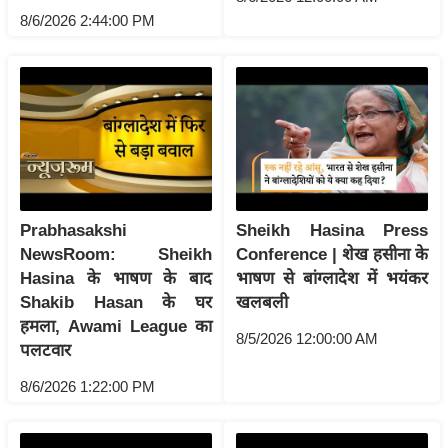
ति
8/6/2026 2:44:00 PM
ष
प्र
भु
म
हि
मा
/
ध
Prabhasakshi
Sheikh Hasina Press
र्म
NewsRoom: Sheikh
Conference | शेख हसीना के
स्थ
Hasina के भाषण के बाद
भाषण से बांग्लादेश में भयंकर
ल
Shakib Hasan के घर
खलबली
हमला, Awami League का
व्र
8/5/2026 12:00:00 AM
पलटवार
त
त्यो
8/6/2026 1:22:00 PM
हा
र