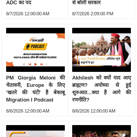
ट
ADC का पद
से बोली सरकार
ने
8/7/2026 12:00:00 AM
8/7/2026 2:09:00 PM
स
मं
त्रा
रि
ले
श
न
शि
PM Giorgia Meloni की
Akhilesh को क्यों याद आए
प
चेतावनी, Europe के लिए
ब्राह्मण? अयोध्या से हुई
रा
'खतरे की घंटी' है बेकाबू
शुरुआत...क्या है आगे की
ज
Migration I Podcast
रणनीति?
नी
8/6/2026 12:00:00 AM
8/6/2026 12:00:00 AM
ति
वि
श्ले