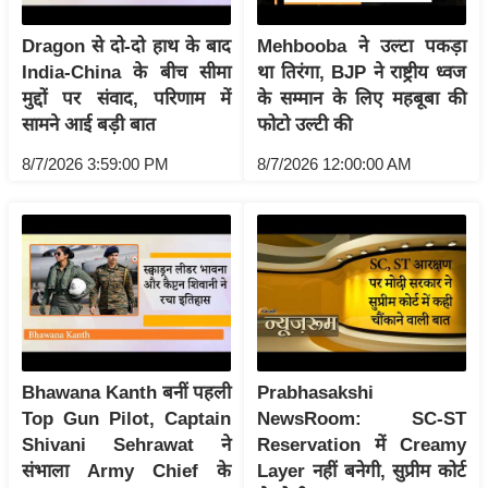
/
Dragon से दो-दो हाथ के बाद
Mehbooba ने उल्टा पकड़ा
फै
India-China के बीच सीमा
था तिरंगा, BJP ने राष्ट्रीय ध्वज
श
मुद्दों पर संवाद, परिणाम में
के सम्मान के लिए महबूबा की
न
सामने आई बड़ी बात
फोटो उल्टी की
घ
8/7/2026 3:59:00 PM
8/7/2026 12:00:00 AM
रे
लू
नु
स्खे
प
र्य
ट
न
Bhawana Kanth बनीं पहली
Prabhasakshi
स्थ
Top Gun Pilot, Captain
NewsRoom: SC-ST
ल
Shivani Sehrawat ने
Reservation में Creamy
फि
संभाला Army Chief के
Layer नहीं बनेगी, सुप्रीम कोर्ट