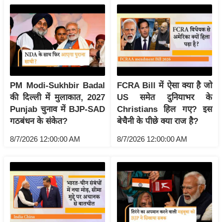
g
N
e
w
s
ला
इ
PM Modi-Sukhbir Badal
FCRA Bill में ऐसा क्या है जो
फ
की दिल्ली में मुलाकात, 2027
US समेत दुनियाभर के
Punjab चुनाव में BJP-SAD
Christians हिल गए? इस
स्टा
गठबंधन के संकेत?
बेचैनी के पीछे क्या राज है?
इ
ल
8/7/2026 12:00:00 AM
8/7/2026 12:00:00 AM
टे
क्नॉ
लॉ
जी
ब्यू
टी