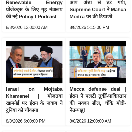
Renewable Energy
आप अंडों से डर गयीं,
इ
प्रोजेक्ट्स के लिए गृह मंत्रालय
Supreme Court ने Mahua
म
की नई Policy I Podcast
Moitra पर की टिप्पणी
ई
8/8/2026 12:00:00 AM
8/8/2026 5:15:00 PM
-
पे
प
र
मि
सा
ल
Israel on Mojtaba
Mecca defense deal |
बे
Khamenei | मोजतबा
ईरान ने पलटी तुर्की-पाकिस्तान
मि
खामनेई पर ईरान के जवाब ने
की मक्का डील, चौंके मोदी-
सा
दुनिया को चौंकाया
नेतन्याहू!
ल
8/8/2026 6:00:00 PM
8/8/2026 12:00:00 AM
श