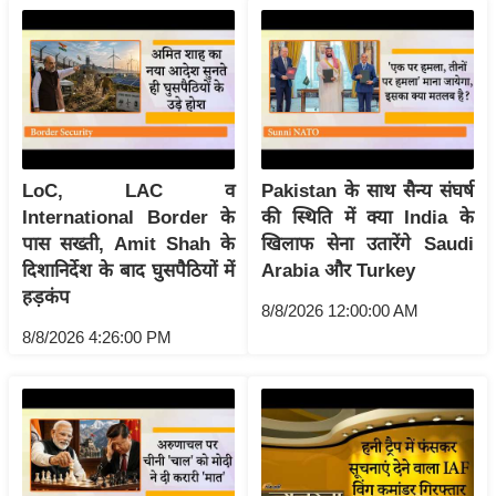
ख्सि
य
त
यं
ग
इं
डि
LoC, LAC व
Pakistan के साथ सैन्य संघर्ष
या
International Border के
की स्थिति में क्या India के
पास सख्ती, Amit Shah के
खिलाफ सेना उतारेंगे Saudi
सा
दिशानिर्देश के बाद घुसपैठियों में
Arabia और Turkey
हि
हड़कंप
त्य
8/8/2026 12:00:00 AM
ज
8/8/2026 4:26:00 PM
ग
त
ऑ
टो
व