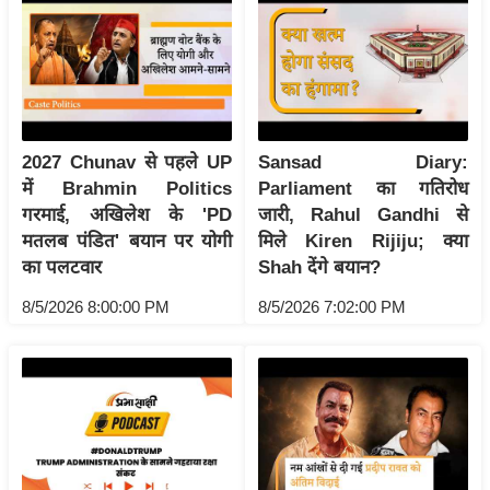
रा
शि
फ
ल
वि
2027 Chunav से पहले UP
Sansad Diary:
शे
में Brahmin Politics
Parliament का गतिरोध
ष
गरमाई, अखिलेश के 'PD
जारी, Rahul Gandhi से
वि
मतलब पंडित' बयान पर योगी
मिले Kiren Rijiju; क्या
श्ले
का पलटवार
Shah देंगे बयान?
ष
ण
8/5/2026 8:00:00 PM
8/5/2026 7:02:00 PM
ट्रें
डिं
ग
Q
u