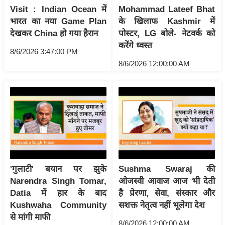
Visit : Indian Ocean में
Mohammad Lateef Bhat
आ
भारत का नया Game Plan
के खिलाफ Kashmir में
र
देखकर China हो गया हैरान
पोस्टर, LG बोले- नेटवर्क को
.
करेंगे ध्वस्त
आ
8/6/2026 3:47:00 PM
8/6/2026 12:00:00 AM
ई
.
चा
य
प
र
स
मी
'गुलाटी' बयान पर झुके
Sushma Swaraj की
क्षा
Narendra Singh Tomar,
ओजस्वी आवाज आज भी देती
ध
Datia में हार के बाद
है प्रेरणा, सेवा, संस्कार और
र्म
Kushwaha Community
सशक्त नेतृत्व नहीं भूलेगा देश
ज्यो
से मांगी माफी
8/6/2026 12:00:00 AM