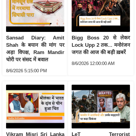
ष
ण
स
म
सा
Sansad Diary: Amit
Bigg Boss 20 से लेकर
म
Shah के बयान की मांग पर
Lock Upp 2 तक... मनोरंजन
यि
अड़ा विपक्ष, Ram Mandir
जगत की आज की बड़ी ख़बरें
चोरी पर संसद में बवाल
क
8/6/2026 12:00:00 AM
मा
8/6/2026 5:15:00 PM
तृ
भू
मि
स्तं
भ
ए
म
Vikram Misri Sri Lanka
LeT Terrorist
.