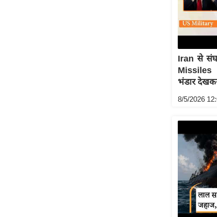
Code Of Ethics
RSS
Our Team
Iran से सं
Expert Panel
Missiles
Loksabhachunav
भंडार देख
Android App
8/5/2026 12