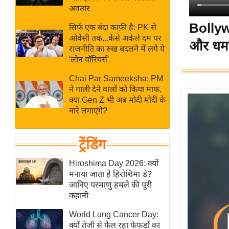
बजट
Hindi
अवतार
खेल
News
Bollyw
सिर्फ एक बंदा काफ़ी है: PK से
क्रिकेट
ओवैसी तक...कैसे अकेले दम पर
और धमा
Hindi
IPL
राजनीति का रुख बदलने में लगे ये
'लोन वॉरियर्स'
Videos
2026
क्राइम
Chai Par Sameeksha: PM
ने गाली देने वालों को किया माफ,
ई-पेपर
क्या Gen Z भी अब मोदी मोदी के
मिसाल बेमिसाल
नारे लगाएंगे?
शख्सियत
यंग इंडिया
ट्रेंडिंग
साहित्य जगत
Hiroshima Day 2026: क्यों
ऑटो वर्ल्ड
मनाया जाता है हिरोशिमा डे?
जानिए परमाणु हमले की पूरी
न्यूज ब्रीफ
कहानी
मनोरंजन जगत
World Lung Cancer Day:
बॉलीवुड
क्यों तेजी से फैल रहा फेफड़ों का