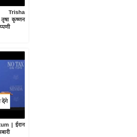
| Trisha
ृषा कृष्णन
प्पणी
tum | ईरान
मबारी