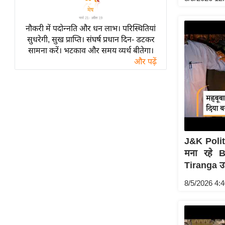
विश्लेषण
ट्रेंडिंग
नौकरी में पदोन्नति और धन लाभ। परिस्थितियां
सुधरेगी, सुख प्राप्ति। संघर्ष प्रधान दिन- डटकर
Q
सामना करें। भटकाव और समय व्यर्थ बीतेगा।
u
और पढ़ें
i
c
k
L
i
n
J&K Polit
k
मना रहे 
s
Tiranga उ
विधानसभा
8/5/2026 4:
चुनाव
फोटो
वीडियो