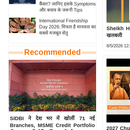
हॉलीवुड
कैंसर? जानिए इसके Symptoms
और बचाव के जरूरी Tips
फिल्म समीक्षा
International Friendship
Breaking
Day 2026: मित्रता है मानवता का
Sheikh Ha
News
सबसे मजबूत सेतु
खलबली
लाइफस्टाइल
8/5/2026 12
टेक्नॉलॉजी
Recommended
ब्यूटी/फैशन
घरेलू नुस्खे
पर्यटन स्थल
फिटनेस मंत्रा
रिलेशनशिप
राजनीति
विश्लेषण
SIDBI ने देश भर में खोलीं 71 नई
समसामयिक
Branches, MSME Credit Portfolio
2027 Chun
मातृभूमि