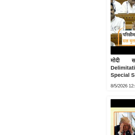
ऑडियो
इंफ़ोग्राफ़िक
राज्यों से
शहरों से
वेब स्टोरी
कार्टून
मोदी सर
Short
Delimita
Videos
Special S
iOS App
8/5/2026 12
About us
Contact Editor
Advertise
Privacy Policy
Grievance
Redressal