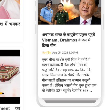
 में भयंकर
अचानक भारत के वायुसेना प्रमुख पहुंचे
Vietnam , Brahmos के दम से
हिला चीन
अंतर्राष्ट्रीय
Aug 05, 2026 8:00PM
एयर चीफ मार्शल एपी सिंह ने हनोई में
महान क्रांतिकारी नेता होची मिन को
श्रद्धांजलि देकर यह साफ कर दिया कि
भारत वियतनाम के संघर्ष और उसके
गौरवशाली इतिहास का सम्मान बखूबी
करता है। लेकिन असली गेम शुरू हुआ जब
वो रेजीमेंट 927 पहुंचे। रेजीमेंट 927
वियतनाम की वायुसेना की रीड है। यहां
एयर चीफ ने सीधे वियतनामी फाइटर
पायलट से बातचीत की। वियतनाम भी सुई
ament का