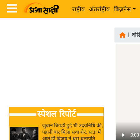
राष्ट्रीय
अंतर्राष्ट्रीय
बिज़नेस
Latest
ता
News
|
वीड
ज़ा
in
ख
Hindi
ब
र
Hindi
राष्ट्रीय
News
अंतर्राष्ट्रीय
Live
बिज़नेस
उद्योग
Breaking
स्पेशल रिपोर्ट
जगत
News in
विशेषज्ञ
Hindi
जुबान बिगड़ी हुई थी उदयनिधि की,
राय
पहली बार मिला सवा शेर, सत्ता में
आते ही विजय ने धरा थलापति