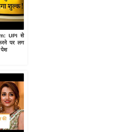
m: UPI से
करने पर लग
 पेश