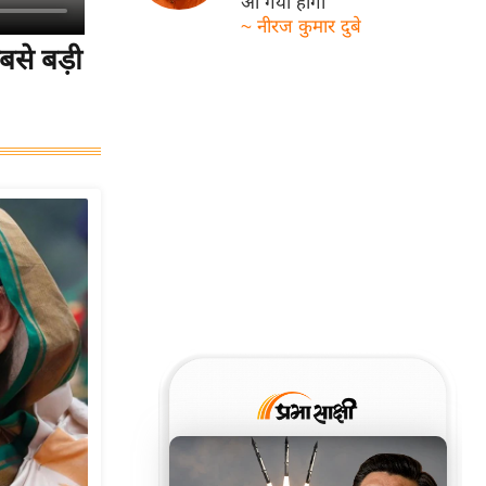
आ गयी होगी
~ नीरज कुमार दुबे
से बड़ी