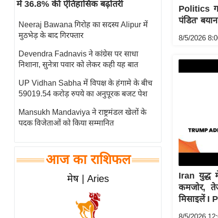
में 36.8% की ऐतिहासिक बढ़ोतरी
Politics 
स्तंभ
पंडित' बया
Neeraj Bawana गिरोह का सदस्य Alipur में
एम.
मुठभेड़ के बाद गिरफ्तार
8/5/2026 8:
आर.
आई.
Devendra Fadnavis ने कांग्रेस पर साधा
निशाना, सुनेत्रा पवार को लेकर कही यह बात
चाय पर
समीक्षा
UP Vidhan Sabha में विपक्ष के हंगामे के बीच
59019.54 करोड़ रुपये का अनुपूरक बजट पेश
धर्म
ज्योतिष
Mansukh Mandaviya ने राष्ट्रमंडल खेलों के
पदक विजेताओं को किया सम्मानित
प्रभु
महिमा/
धर्मस्थल
आज का राशिफल
व्रत
Iran युद्ध
मेष | Aries
त्योहार
कमजोर, ते
राशिफल
मिसाइलें I
विशेष
8/5/2026 12