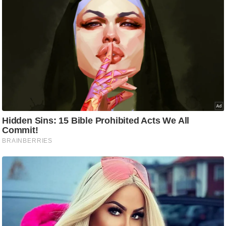
g
N
e
w
s
ला
इ
फ
स्टा
इ
ल
टे
क्नॉ
लॉ
जी
ब्यू
टी