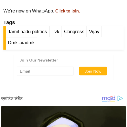
ड
हॉ
We're now on WhatsApp.
Click to join.
ली
Tags
वु
ड
Tamil nadu politics
Tvk
Congress
Vijay
फि
Dmk-aiadmk
ल्म
स
मी
क्षा
B
r
e
a
k
i
n