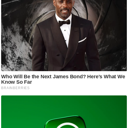
ति
ष
प्र
भु
म
हि
मा
/
ध
र्म
स्थ
ल
व्र
त
त्यो
हा
र