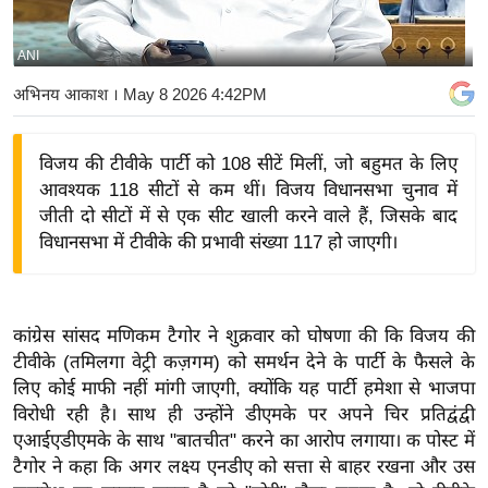
य
बि
ANI
ज़
अभिनय आकाश
। May 8 2026 4:42PM
ने
स
विजय की टीवीके पार्टी को 108 सीटें मिलीं, जो बहुमत के लिए
उ
आवश्यक 118 सीटों से कम थीं। विजय विधानसभा चुनाव में
द्यो
जीती दो सीटों में से एक सीट खाली करने वाले हैं, जिसके बाद
ग
विधानसभा में टीवीके की प्रभावी संख्या 117 हो जाएगी।
ज
ग
त
कांग्रेस सांसद मणिकम टैगोर ने शुक्रवार को घोषणा की कि विजय की
वि
टीवीके (तमिलगा वेट्री कज़गम) को समर्थन देने के पार्टी के फैसले के
शे
लिए कोई माफी नहीं मांगी जाएगी, क्योंकि यह पार्टी हमेशा से भाजपा
ष
विरोधी रही है। साथ ही उन्होंने डीएमके पर अपने चिर प्रतिद्वंद्वी
ज्ञ
एआईएडीएमके के साथ "बातचीत" करने का आरोप लगाया। क पोस्ट में
रा
टैगोर ने कहा कि अगर लक्ष्य एनडीए को सत्ता से बाहर रखना और उस