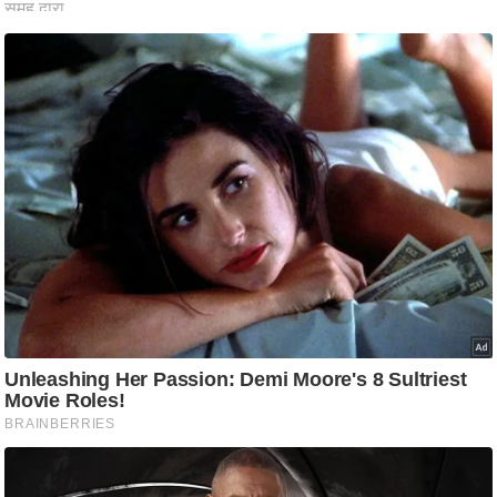
आ
र
.
आ
ई
.
चा
य
प
र
स
मी
क्षा
ध
र्म
ज्यो