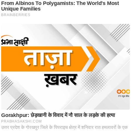
ष
ण
स
म
सा
म
यि
क
मा
तृ
भू
मि
स्तं
भ
ए
म
.