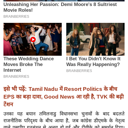
इ
म
ई
-
पे
प
र
मि
सा
ल
इसे भी पढ़ें:
Tamil Nadu में Resort Politics के बीच
बे
EPS का बड़ा दावा, Good News आ रही है, TVK की बढ़ी
मि
टेंशन
सा
ल
उनका यह बयान तमिलनाडु विधानसभा चुनावों के बाद बदलते
राजनीतिक परिदृश्य के बीच आया है, जब कांग्रेस डीएमके के नेतृत्व
श
वाले एसपीए गठबंधन से अलग हो गई और टीवीके को समर्थन दिया।