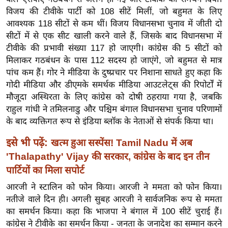
ख्सि
विजय की टीवीके पार्टी को 108 सीटें मिलीं, जो बहुमत के लिए
य
आवश्यक 118 सीटों से कम थीं। विजय विधानसभा चुनाव में जीती दो
त
सीटों में से एक सीट खाली करने वाले हैं, जिसके बाद विधानसभा में
यं
टीवीके की प्रभावी संख्या 117 हो जाएगी। कांग्रेस की 5 सीटों को
ग
मिलाकर गठबंधन के पास 112 सदस्य हो जाएंगे, जो बहुमत से मात्र
इं
पांच कम हैं। गोर ने मीडिया के दुष्प्रचार पर निशाना साधते हुए कहा कि
गोदी मीडिया और डीएमके समर्थक मीडिया आउटलेट्स की रिपोर्टों में
डि
मौजूदा अस्थिरता के लिए कांग्रेस को दोषी ठहराया गया है, जबकि
या
राहुल गांधी ने तमिलनाडु और पश्चिम बंगाल विधानसभा चुनाव परिणामों
सा
के बाद व्यक्तिगत रूप से इंडिया ब्लॉक के नेताओं से संपर्क किया था।
हि
त्य
इसे भी पढ़ें:
खत्म हुआ सस्पेंस! Tamil Nadu में अब
ज
'Thalapathy' Vijay की सरकार, कांग्रेस के बाद इन तीन
ग
पार्टियों का मिला सपोर्ट
त
आरजी ने स्टालिन को फोन किया। आरजी ने ममता को फोन किया।
ऑ
नतीजे वाले दिन ही। अगली सुबह आरजी ने सार्वजनिक रूप से ममता
टो
का समर्थन किया। कहा कि भाजपा ने बंगाल में 100 सीटें चुराई हैं।
व
कांग्रेस ने टीवीके का समर्थन किया - जनता के जनादेश का सम्मान करने