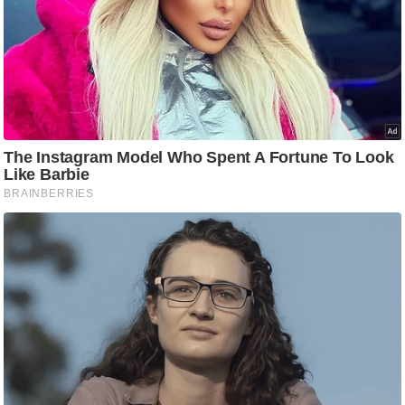
/
फै
श
न
घ
रे
लू
नु
स्खे
प
र्य
ट
न
स्थ
ल
फि