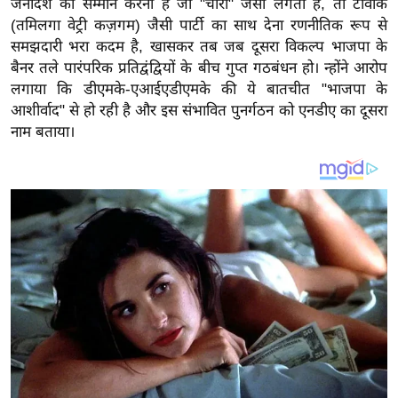
जनादेश का सम्मान करना है जो "चोरी" जैसा लगता है, तो टीवीके
य
(तमिलगा वेट्री कज़गम) जैसी पार्टी का साथ देना रणनीतिक रूप से
ब
समझदारी भरा कदम है, खासकर तब जब दूसरा विकल्प भाजपा के
ज
बैनर तले पारंपरिक प्रतिद्वंद्वियों के बीच गुप्त गठबंधन हो। न्होंने आरोप
ट
लगाया कि डीएमके-एआईएडीएमके की ये बातचीत "भाजपा के
खे
आशीर्वाद" से हो रही है और इस संभावित पुनर्गठन को एनडीए का दूसरा
ल
नाम बताया।
क्रि
के
ट
I
P
L
2
0
2
6
क्रा