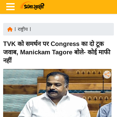
|
राष्ट्रीय
|
ता
TVK को समर्थन पर Congress का दो टूक
ज़ा
ख
जवाब, Manickam Tagore बोले- कोई माफी
ब
नहीं
र
रा
ष्ट्री
य
अं
त
र्रा
ष्ट्री