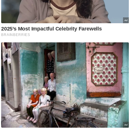
ट
ने
स
मं
त्रा
रि
ले
श
न
शि
प
रा
ज
नी
ति
वि
श्ले