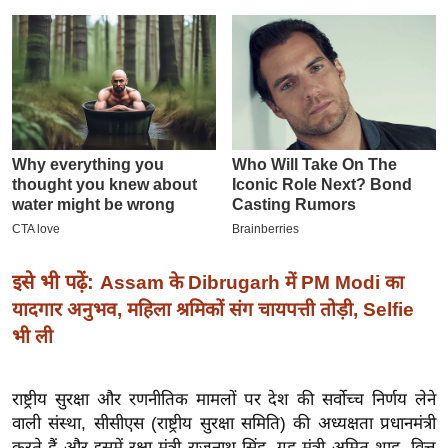
इ
म
ई
-
पे
प
र
मि
सा
ल
इसे भी पढ़ें:
Assam के Dibrugarh में PM Modi का
यादगार अनुभव, महिला श्रमिकों संग चायपत्ती तोड़ी, Selfie
बे
भी ली
मि
सा
ल
राष्ट्रीय सुरक्षा और रणनीतिक मामलों पर देश की सर्वोच्च निर्णय लेने
वाली संस्था, सीसीएस (राष्ट्रीय सुरक्षा समिति) की अध्यक्षता प्रधानमंत्री
श
करते हैं और इसमें रक्षा मंत्री राजनाथ सिंह, गृह मंत्री अमित शाह, वित्त