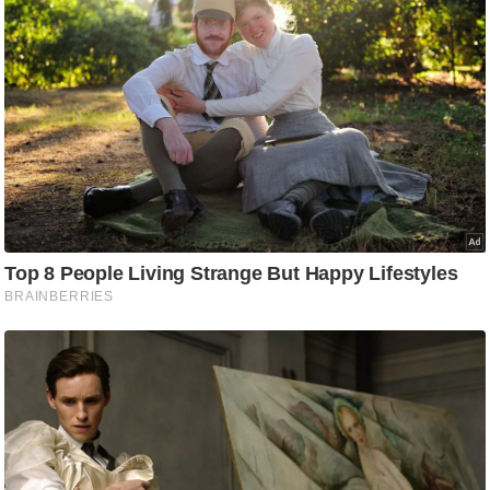
ड
हॉ
ली
वु
ड
फि
ल्म
स
मी
क्षा
B
r
e
a
k
i
n