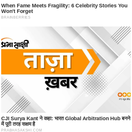
ति
ष
प्र
भु
म
हि
मा
/
ध
र्म
स्थ
ल
व्र
त
त्यो
हा
र