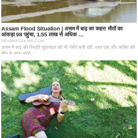
ट
ने
स
मं
त्रा
रि
ले
श
न
शि
प
रा
ज
नी
ति
वि
श्ले