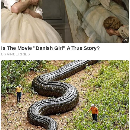
g
N
e
w
s
ला
इ
फ
स्टा
इ
ल
टे
क्नॉ
लॉ
जी
ब्यू
टी