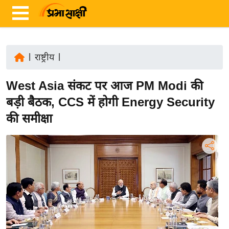
|
राष्ट्रीय
|
ता
West Asia संकट पर आज PM Modi की
ज़ा
ख
बड़ी बैठक, CCS में होगी Energy Security
ब
की समीक्षा
र
रा
ष्ट्री
य
अं
त
र्रा
ष्ट्री