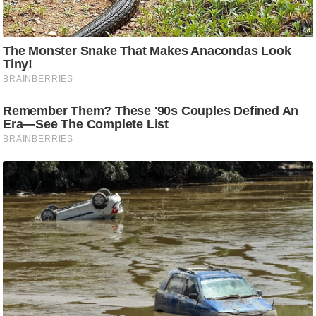
/
फै
श
न
घ
रे
लू
नु
स्खे
प
र्य
ट
न
स्थ
ल
फि