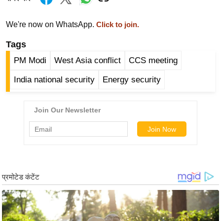
र्ल्ड
न्यू
We're now on WhatsApp.
Click to join.
ज
Tags
ब्री
PM Modi
West Asia conflict
CCS meeting
फ
म
India national security
Energy security
नो
रं
ज
न
ज
ग
त
बॉ
ली
वु