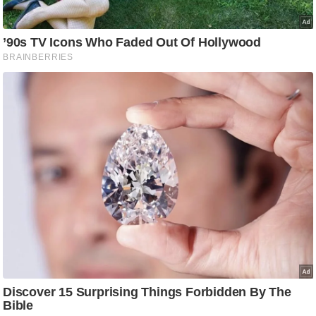
ष
ण
स
म
सा
म
यि
क
मा
तृ
भू
मि
स्तं
भ
ए
म
.