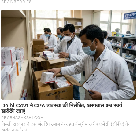
आ
र
.
आ
ई
.
चा
य
प
र
स
मी
क्षा
ध
र्म
ज्यो