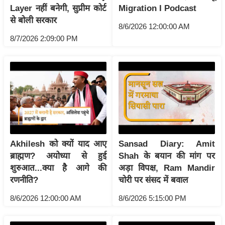
ट
Layer नहीं बनेगी, सुप्रीम कोर्ट
Migration I Podcast
ने
से बोली सरकार
स
8/6/2026 12:00:00 AM
8/7/2026 2:09:00 PM
मं
त्रा
रि
ले
श
न
शि
प
Akhilesh को क्यों याद आए
Sansad Diary: Amit
रा
ब्राह्मण? अयोध्या से हुई
Shah के बयान की मांग पर
ज
शुरुआत...क्या है आगे की
अड़ा विपक्ष, Ram Mandir
नी
रणनीति?
चोरी पर संसद में बवाल
ति
8/6/2026 12:00:00 AM
8/6/2026 5:15:00 PM
वि
श्ले