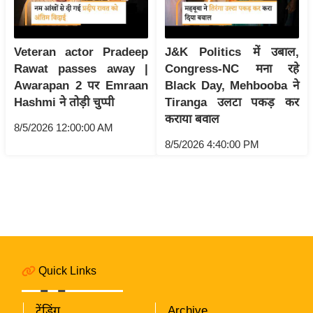
i
c
k
Veteran actor Pradeep
J&K Politics में उबाल,
L
Rawat passes away |
Congress-NC मना रहे
i
Awarapan 2 पर Emraan
Black Day, Mehbooba ने
n
Hashmi ने तोड़ी चुप्पी
Tiranga उलटा पकड़ कर
k
कराया बवाल
8/5/2026 12:00:00 AM
s
8/5/2026 4:40:00 PM
वि
धा
न
स
भा
चु
ना
Quick Links
व
फो
ट्रेंडिंग
Archive