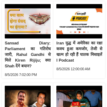
रा
शि
फ
ल
वि
शे
ष
Sansad Diary:
Iran युद्ध में अमेरिका का रक्षा
वि
Parliament का गतिरोध
कवच हुआ कमजोर, तेजी से
जारी, Rahul Gandhi से
खत्म हो रही हैं घातक मिसाइलें
श्ले
मिले Kiren Rijiju; क्या
I Podcast
ष
Shah देंगे बयान?
ण
8/5/2026 12:00:00 AM
ट्रें
8/5/2026 7:02:00 PM
डिं
ग
Q
u