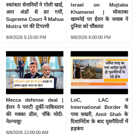
स्वतंत्रता सेनानियों ने गोली खाई,
Israel on Mojtaba
इ
आप अंडों से डर गयीं,
Khamenei | मोजतबा
म
Supreme Court ने Mahua
खामनेई पर ईरान के जवाब ने
ई
Moitra पर की टिप्पणी
दुनिया को चौंकाया
-
8/8/2026 5:15:00 PM
8/8/2026 6:00:00 PM
पे
प
र
मि
सा
ल
बे
Mecca defense deal |
LoC, LAC व
मि
ईरान ने पलटी तुर्की-पाकिस्तान
International Border के
सा
की मक्का डील, चौंके मोदी-
पास सख्ती, Amit Shah के
ल
नेतन्याहू!
दिशानिर्देश के बाद घुसपैठियों में
श
हड़कंप
8/8/2026 12:00:00 AM