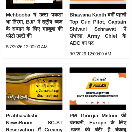
/
फै
Mehbooba ने उल्टा पकड़ा
Bhawana Kanth बनीं पहली
श
था तिरंगा, BJP ने राष्ट्रीय ध्वज
Top Gun Pilot, Captain
न
के सम्मान के लिए महबूबा की
Shivani Sehrawat ने
फोटो उल्टी की
संभाला Army Chief के
घ
ADC का पद
रे
8/7/2026 12:00:00 AM
लू
8/7/2026 12:00:00 AM
नु
स्खे
प
र्य
ट
न
स्थ
ल
Prabhasakshi
PM Giorgia Meloni की
NewsRoom: SC-ST
चेतावनी, Europe के लिए
फि
Reservation में Creamy
'खतरे की घंटी' है बेकाबू