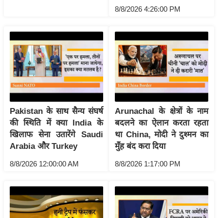
ख्सि
8/8/2026 4:26:00 PM
य
त
यं
ग
इं
डि
या
सा
Pakistan के साथ सैन्य संघर्ष
Arunachal के क्षेत्रों के नाम
हि
की स्थिति में क्या India के
बदलने का ऐलान करता रहता
खिलाफ सेना उतारेंगे Saudi
था China, मोदी ने दुश्मन का
त्य
Arabia और Turkey
मुँह बंद करा दिया
ज
ग
8/8/2026 12:00:00 AM
8/8/2026 1:17:00 PM
त
ऑ
टो
व