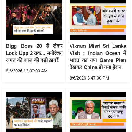
ष
ण
स
म
सा
म
Bigg Boss 20 से लेकर
Vikram Misri Sri Lanka
यि
Lock Upp 2 तक... मनोरंजन
Visit : Indian Ocean में
क
जगत की आज की बड़ी ख़बरें
भारत का नया Game Plan
मा
देखकर China हो गया हैरान
8/6/2026 12:00:00 AM
तृ
8/6/2026 3:47:00 PM
भू
मि
स्तं
भ
ए
म
.