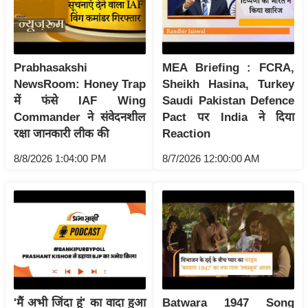
र्ल्ड
न्यू
ज
Prabhasakshi
MEA Briefing : FCRA,
ब्री
NewsRoom: Honey Trap
Sheikh Hasina, Turkey
फ
में फंसे IAF Wing
Saudi Pakistan Defence
म
Commander ने संवेदनशील
Pact पर India ने दिया
नो
रक्षा जानकारी लीक की
Reaction
रं
8/8/2026 1:04:00 PM
8/7/2026 12:00:00 AM
ज
न
ज
ग
त
बॉ
ली
वु
'मैं अभी जिंदा हूं' का वादा हुआ
Batwara 1947 Song