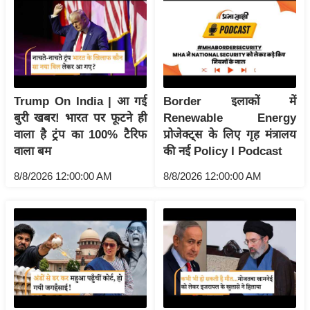
य
ब
ज
ट
खे
ल
Trump On India | आ गई
Border इलाकों में
बुरी खबर! भारत पर फूटने ही
Renewable Energy
क्रि
वाला है ट्रंप का 100% टैरिफ
प्रोजेक्ट्स के लिए गृह मंत्रालय
के
वाला बम
की नई Policy I Podcast
ट
8/8/2026 12:00:00 AM
8/8/2026 12:00:00 AM
I
P
L
2
0
2
6
क्रा