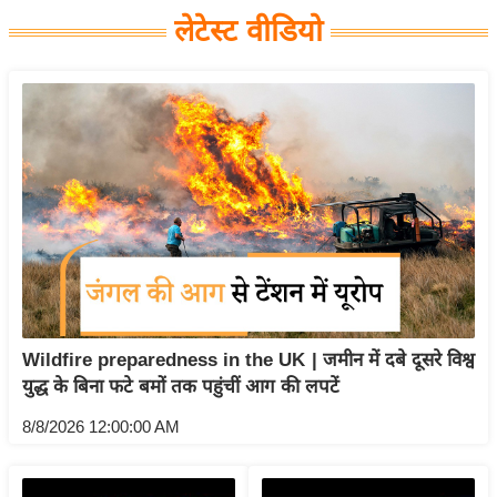
य
लेटेस्ट वीडियो
बि
ज़
ने
स
उ
द्यो
ग
ज
ग
त
वि
Wildfire preparedness in the UK | जमीन में दबे दूसरे विश्व
युद्ध के बिना फटे बमों तक पहुंचीं आग की लपटें
शे
ष
8/8/2026 12:00:00 AM
ज्ञ
रा