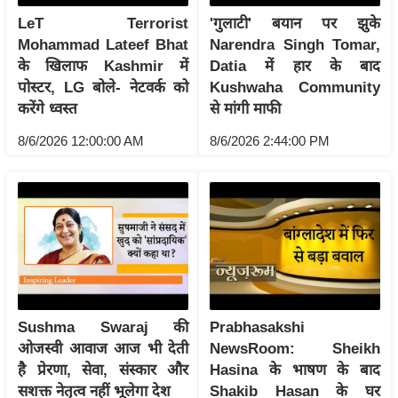
आ
LeT Terrorist
'गुलाटी' बयान पर झुके
र
Mohammad Lateef Bhat
Narendra Singh Tomar,
के खिलाफ Kashmir में
Datia में हार के बाद
.
पोस्टर, LG बोले- नेटवर्क को
Kushwaha Community
आ
करेंगे ध्वस्त
से मांगी माफी
ई
.
8/6/2026 12:00:00 AM
8/6/2026 2:44:00 PM
चा
य
प
र
स
मी
क्षा
Sushma Swaraj की
Prabhasakshi
ध
ओजस्वी आवाज आज भी देती
NewsRoom: Sheikh
र्म
है प्रेरणा, सेवा, संस्कार और
Hasina के भाषण के बाद
ज्यो
सशक्त नेतृत्व नहीं भूलेगा देश
Shakib Hasan के घर