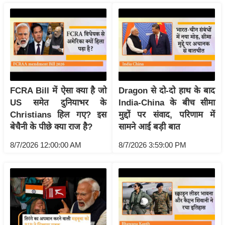
g
N
e
w
s
ला
इ
FCRA Bill में ऐसा क्या है जो
Dragon से दो-दो हाथ के बाद
फ
US समेत दुनियाभर के
India-China के बीच सीमा
स्टा
Christians हिल गए? इस
मुद्दों पर संवाद, परिणाम में
इ
बेचैनी के पीछे क्या राज है?
सामने आई बड़ी बात
ल
8/7/2026 12:00:00 AM
8/7/2026 3:59:00 PM
टे
क्नॉ
लॉ
जी
ब्यू
टी