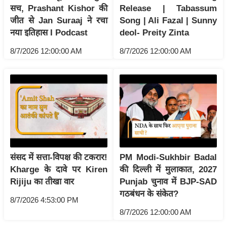
ड
सच, Prashant Kishor की
Release | Tabassum
हॉ
जीत से Jan Suraaj ने रचा
Song | Ali Fazal | Sunny
ली
नया इतिहास I Podcast
deol- Preity Zinta
वु
8/7/2026 12:00:00 AM
8/7/2026 12:00:00 AM
ड
फि
ल्म
स
मी
क्षा
B
r
संसद में सत्ता-विपक्ष की टकरार!
PM Modi-Sukhbir Badal
e
Kharge के दावे पर Kiren
की दिल्ली में मुलाकात, 2027
a
Rijiju का तीखा वार
Punjab चुनाव में BJP-SAD
k
गठबंधन के संकेत?
8/7/2026 4:53:00 PM
i
8/7/2026 12:00:00 AM
n