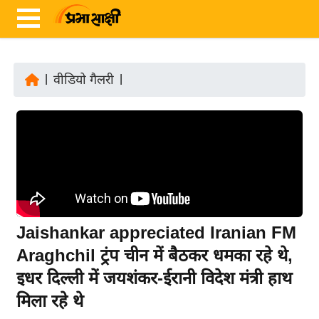
|
वीडियो गैलरी
|
ता
ज़ा
ख
ब
र
रा
ष्ट्री
Jaishankar appreciated Iranian FM
य
Araghchil ट्रंप चीन में बैठकर धमका रहे थे,
अं
इधर दिल्ली में जयशंकर-ईरानी विदेश मंत्री हाथ
त
र्रा
मिला रहे थे
ष्ट्री