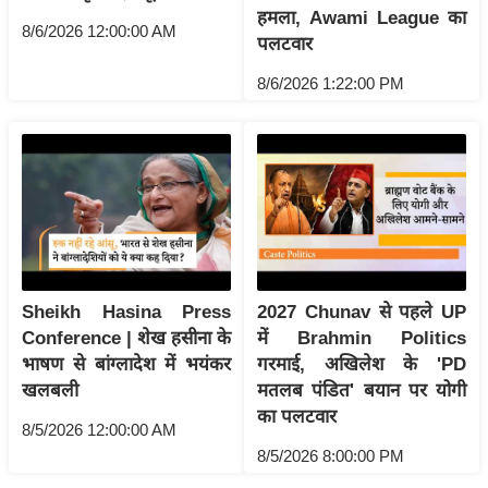
ति
हमला, Awami League का
8/6/2026 12:00:00 AM
ष
पलटवार
प्र
8/6/2026 1:22:00 PM
भु
म
हि
मा
/
ध
र्म
स्थ
Sheikh Hasina Press
2027 Chunav से पहले UP
ल
Conference | शेख हसीना के
में Brahmin Politics
व्र
भाषण से बांग्लादेश में भयंकर
गरमाई, अखिलेश के 'PD
त
खलबली
मतलब पंडित' बयान पर योगी
त्यो
का पलटवार
8/5/2026 12:00:00 AM
हा
8/5/2026 8:00:00 PM
र