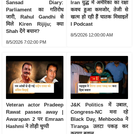
ड
Sansad Diary:
Iran युद्ध में अमेरिका का रक्षा
हॉ
Parliament का गतिरोध
कवच हुआ कमजोर, तेजी से
जारी, Rahul Gandhi से
खत्म हो रही हैं घातक मिसाइलें
ली
मिले Kiren Rijiju; क्या
I Podcast
वु
Shah देंगे बयान?
ड
8/5/2026 12:00:00 AM
फि
8/5/2026 7:02:00 PM
ल्म
स
मी
क्षा
B
r
e
Veteran actor Pradeep
J&K Politics में उबाल,
a
Rawat passes away |
Congress-NC मना रहे
k
Awarapan 2 पर Emraan
Black Day, Mehbooba ने
i
Hashmi ने तोड़ी चुप्पी
Tiranga उलटा पकड़ कर
n
कराया बवाल