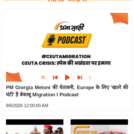
य
बि
ज़
ने
स
उ
द्यो
ग
ज
ग
PM Giorgia Meloni की चेतावनी, Europe के लिए 'खतरे की
त
घंटी' है बेकाबू Migration I Podcast
वि
शे
8/6/2026 12:00:00 AM
ष
ज्ञ
रा