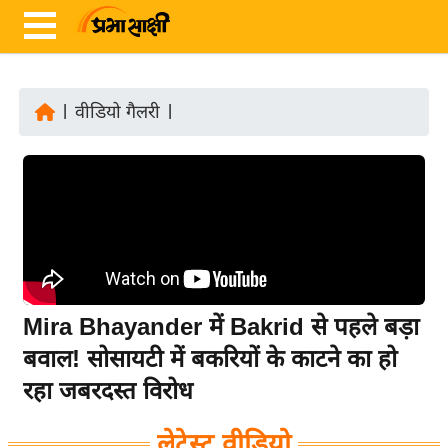
|
वीडियो गैलरी
|
ता
ज़ा
ख
ब
र
रा
ष्ट्री
Mira Bhayander में Bakrid से पहले बड़ा
य
बवाल! सोसायटी में बकरियों के काटने का हो
अं
रहा जबरदस्त विरोध
त
र्रा
लेटेस्ट वीडियो
ष्ट्री