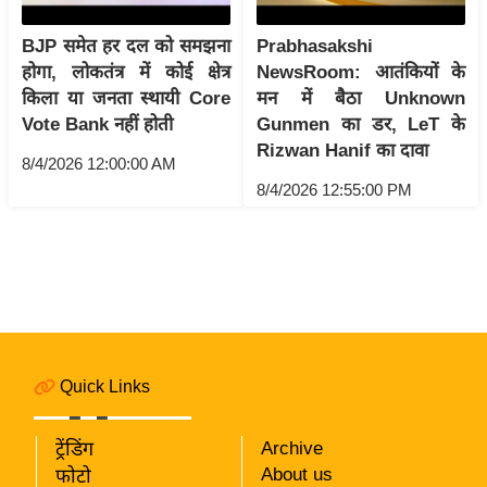
i
c
BJP समेत हर दल को समझना
Prabhasakshi
k
होगा, लोकतंत्र में कोई क्षेत्र
NewsRoom: आतंकियों के
L
किला या जनता स्थायी Core
मन में बैठा Unknown
i
Vote Bank नहीं होती
Gunmen का डर, LeT के
n
Rizwan Hanif का दावा
8/4/2026 12:00:00 AM
k
8/4/2026 12:55:00 PM
s
वि
धा
न
स
भा
Quick Links
चु
ना
व
ट्रेंडिंग
Archive
About us
फोटो
फो