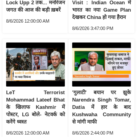
Lock Upp 2 तक... मनोरंजन
Visit : Indian Ocean में
इ
जगत की आज की बड़ी ख़बरें
भारत का नया Game Plan
म
देखकर China हो गया हैरान
8/6/2026 12:00:00 AM
ई
8/6/2026 3:47:00 PM
-
पे
प
र
मि
सा
ल
LeT Terrorist
'गुलाटी' बयान पर झुके
बे
Mohammad Lateef Bhat
Narendra Singh Tomar,
मि
के खिलाफ Kashmir में
Datia में हार के बाद
सा
पोस्टर, LG बोले- नेटवर्क को
Kushwaha Community
करेंगे ध्वस्त
से मांगी माफी
ल
श
8/6/2026 12:00:00 AM
8/6/2026 2:44:00 PM