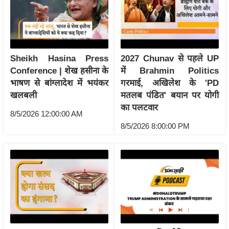
र्ल्ड
न्यू
ज
ब्री
Sheikh Hasina Press
2027 Chunav से पहले UP
फ
Conference | शेख हसीना के
में Brahmin Politics
म
भाषण से बांग्लादेश में भयंकर
गरमाई, अखिलेश के 'PD
नो
खलबली
मतलब पंडित' बयान पर योगी
रं
का पलटवार
8/5/2026 12:00:00 AM
ज
8/5/2026 8:00:00 PM
न
ज
ग
त
बॉ
ली
वु