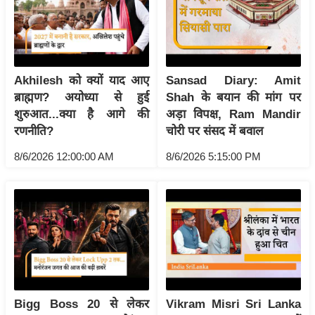
य
ब
ज
ट
Akhilesh को क्यों याद आए
Sansad Diary: Amit
खे
ब्राह्मण? अयोध्या से हुई
Shah के बयान की मांग पर
ल
शुरुआत...क्या है आगे की
अड़ा विपक्ष, Ram Mandir
क्रि
रणनीति?
चोरी पर संसद में बवाल
के
8/6/2026 12:00:00 AM
8/6/2026 5:15:00 PM
ट
I
P
L
2
0
2
6
Bigg Boss 20 से लेकर
Vikram Misri Sri Lanka
क्रा