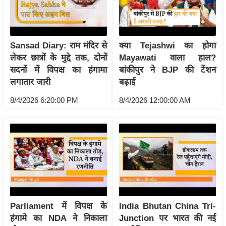
आ
र
.
Sansad Diary: राम मंदिर से
क्या Tejashwi का होगा
आ
लेकर छात्रों के मुद्दे तक, दोनों
Mayawati वाला हाल?
ई
सदनों में विपक्ष का हंगामा
बांकीपुर ने BJP की टेंशन
.
लगातार जारी
बढ़ाई
चा
8/4/2026 6:20:00 PM
8/4/2026 12:00:00 AM
य
प
र
स
मी
क्षा
ध
र्म
Parliament में विपक्ष के
India Bhutan China Tri-
ज्यो
हंगामे का NDA ने निकाला
Junction पर भारत की नई