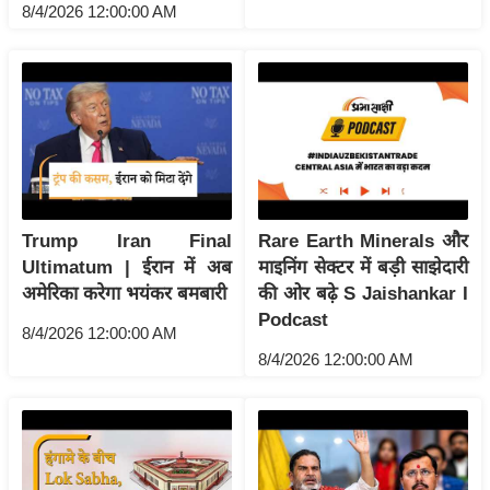
ष
8/4/2026 12:00:00 AM
ण
स
म
सा
म
यि
क
Trump Iran Final
Rare Earth Minerals और
मा
Ultimatum | ईरान में अब
माइनिंग सेक्टर में बड़ी साझेदारी
तृ
अमेरिका करेगा भयंकर बमबारी
की ओर बढ़े S Jaishankar I
भू
Podcast
8/4/2026 12:00:00 AM
मि
8/4/2026 12:00:00 AM
स्तं
भ
ए
म
.