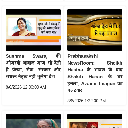
ख्सि
य
त
यं
ग
इं
डि
या
Sushma Swaraj की
Prabhasakshi
ओजस्वी आवाज आज भी देती
NewsRoom: Sheikh
सा
है प्रेरणा, सेवा, संस्कार और
Hasina के भाषण के बाद
हि
सशक्त नेतृत्व नहीं भूलेगा देश
Shakib Hasan के घर
त्य
हमला, Awami League का
ज
8/6/2026 12:00:00 AM
पलटवार
ग
8/6/2026 1:22:00 PM
त
ऑ
टो
व