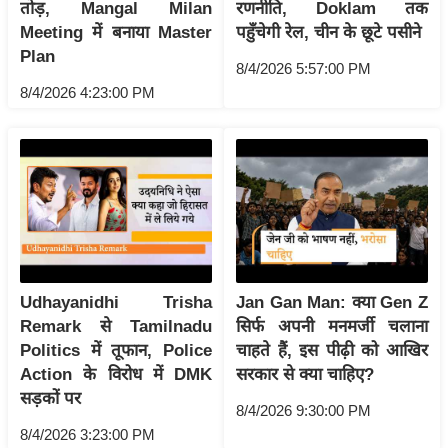
ति
तोड़, Mangal Milan
रणनीति, Doklam तक
Meeting में बनाया Master
पहुँचेगी रेल, चीन के छूटे पसीने
ष
Plan
प्र
8/4/2026 5:57:00 PM
भु
8/4/2026 4:23:00 PM
म
हि
मा
/
ध
र्म
स्थ
ल
Udhayanidhi Trisha
Jan Gan Man: क्या Gen Z
Remark से Tamilnadu
सिर्फ अपनी मनमर्जी चलाना
व्र
Politics में तूफान, Police
चाहते हैं, इस पीढ़ी को आखिर
त
Action के विरोध में DMK
सरकार से क्या चाहिए?
त्यो
सड़कों पर
हा
8/4/2026 9:30:00 PM
र
8/4/2026 3:23:00 PM