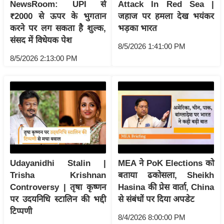
ट
NewsRoom: UPI से
Attack In Red Sea |
ने
₹2000 से ऊपर के भुगतान
जहाज पर हमला देख भयंकर
स
करने पर लग सकता है शुल्क,
भड़का भारत
मं
संसद में विधेयक पेश
8/5/2026 1:41:00 PM
त्रा
8/5/2026 2:13:00 PM
रि
ले
श
न
शि
प
रा
ज
Udayanidhi Stalin |
MEA ने PoK Elections को
नी
Trisha Krishnan
बताया ढकोसला, Sheikh
Controversy | तृषा कृष्णन
Hasina की प्रेस वार्ता, China
ति
पर उदयनिधि स्टालिन की भद्दी
से संबंधों पर दिया अपडेट
वि
टिप्पणी
श्ले
8/4/2026 8:00:00 PM