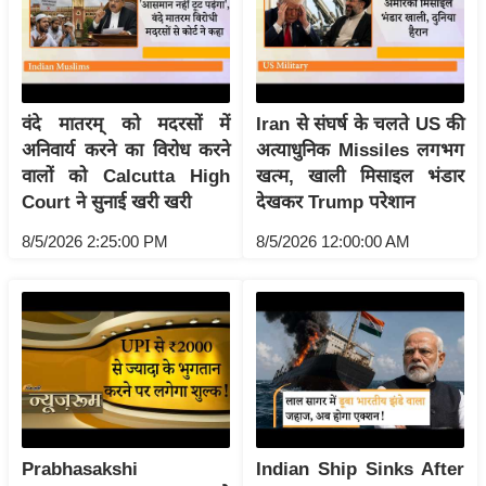
/
फै
श
न
वंदे मातरम् को मदरसों में
Iran से संघर्ष के चलते US की
घ
अनिवार्य करने का विरोध करने
अत्याधुनिक Missiles लगभग
रे
वालों को Calcutta High
खत्म, खाली मिसाइल भंडार
लू
Court ने सुनाई खरी खरी
देखकर Trump परेशान
नु
8/5/2026 2:25:00 PM
8/5/2026 12:00:00 AM
स्खे
प
र्य
ट
न
स्थ
ल
फि
Prabhasakshi
Indian Ship Sinks After