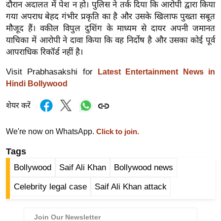
दौरान अदालत में पेश न हो। पुलिस ने तर्क दिया कि आरोपी द्वारा किया
र्ल्ड
गया अपराध बेहद गंभीर प्रकृति का है और उसके खिलाफ पुख्ता सबूत
न्यू
मौजूद हैं। वकील विपुल दुशिंग के माध्यम से दायर अपनी जमानत
ज
याचिका में आरोपी ने दावा किया कि वह निर्दोष है और उसका कोई पूर्व
ब्री
आपराधिक रिकॉर्ड नहीं है।
फ
Visit Prabhasakshi for
Latest Entertainment News in
म
Hindi Bollywood
नो
रं
शेयर करें
ज
न
We're now on WhatsApp.
Click to join.
ज
Tags
ग
त
Bollywood
Saif Ali Khan
Bollywood news
बॉ
Celebrity legal case
Saif Ali Khan attack
ली
वु