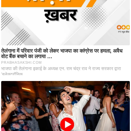
ष
ण
स
म
सा
म
यि
क
मा
तृ
भू
मि
स्तं
भ
ए
म
.