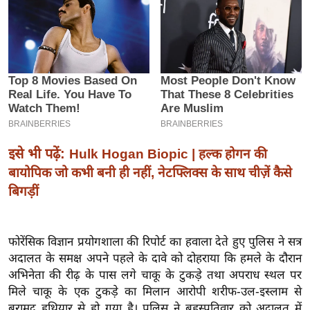
इ
म
ई
-
पे
प
र
मि
इसे भी पढ़ें:
Hulk Hogan Biopic | हल्क होगन की
सा
बायोपिक जो कभी बनी ही नहीं, नेटफ्लिक्स के साथ चीज़ें कैसे
ल
बिगड़ीं
बे
मि
फोरेंसिक विज्ञान प्रयोगशाला की रिपोर्ट का हवाला देते हुए पुलिस ने सत्र
सा
अदालत के समक्ष अपने पहले के दावे को दोहराया कि हमले के दौरान
अभिनेता की रीढ़ के पास लगे चाकू के टुकड़े तथा अपराध स्थल पर
ल
मिले चाकू के एक टुकड़े का मिलान आरोपी शरीफ-उल-इस्लाम से
श
बरामद हथियार से हो गया है। पुलिस ने बृहस्पतिवार को अदालत में