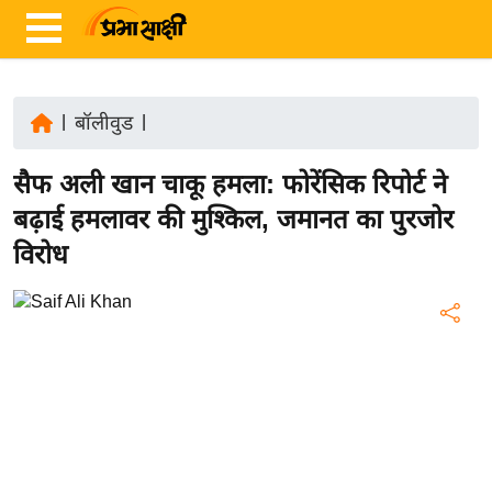
|
बॉलीवुड
|
ता
सैफ अली खान चाकू हमला: फोरेंसिक रिपोर्ट ने
ज़ा
ख
बढ़ाई हमलावर की मुश्किल, जमानत का पुरजोर
ब
विरोध
र
रा
ष्ट्री
य
अं
त
र्रा
ष्ट्री