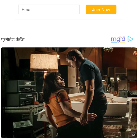
ड
हॉ
ली
वु
ड
फि
ल्म
स
मी
क्षा
B
r
e
a
k
i
n