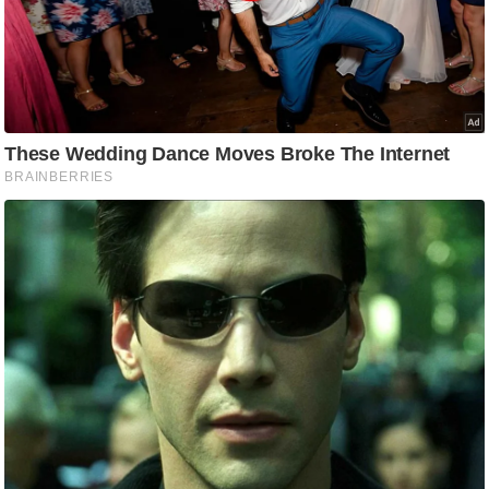
आ
र
.
आ
ई
.
चा
य
प
र
स
मी
क्षा
ध
र्म
ज्यो