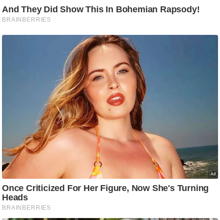
g
N
e
w
s
ला
इ
फ
स्टा
इ
ल
टे
क्नॉ
लॉ
जी
ब्यू
टी