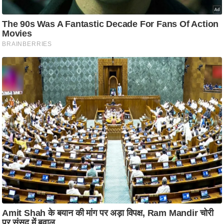
ति
ष
प्र
भु
म
हि
मा
/
ध
र्म
स्थ
ल
व्र
त
त्यो
हा
र