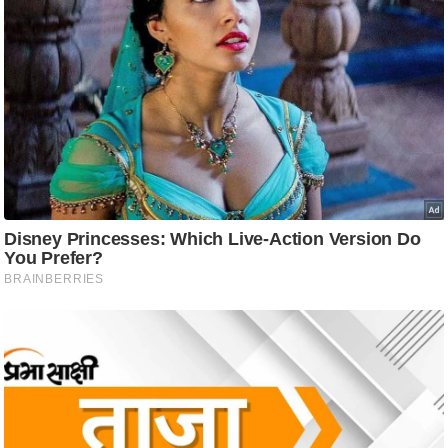
ट
ने
स
मं
त्रा
रि
ले
श
न
शि
प
रा
ज
नी
ति
वि
श्ले