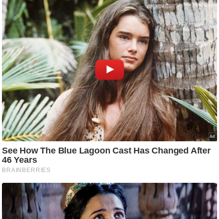
/
फै
श
न
घ
रे
लू
नु
स्खे
प
र्य
ट
न
स्थ
ल
फि