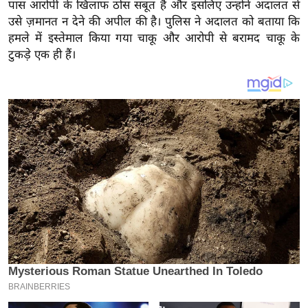
य
पास आरोपी के खिलाफ ठोस सबूत हैं और इसलिए उन्होंने अदालत से
उसे ज़मानत न देने की अपील की है। पुलिस ने अदालत को बताया कि
ब
हमले में इस्तेमाल किया गया चाकू और आरोपी से बरामद चाकू के
ज
टुकड़े एक ही हैं।
ट
खे
ल
क्रि
के
ट
I
P
L
2
0
2
6
क्रा