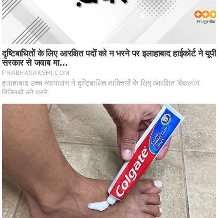
ष
ण
स
म
सा
म
यि
क
मा
तृ
भू
मि
स्तं
भ
ए
म
.