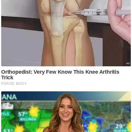
/
फै
श
न
घ
रे
लू
नु
स्खे
प
र्य
ट
न
स्थ
ल
फि