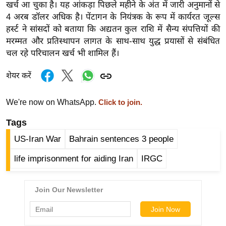
खर्च आ चुका है। यह आंकड़ा पिछले महीने के अंत में जारी अनुमानों से
र्ल्ड
4 अरब डॉलर अधिक है। पेंटागन के नियंत्रक के रूप में कार्यरत जूल्स
न्यू
हर्स्ट ने सांसदों को बताया कि अद्यतन कुल राशि में सैन्य संपत्तियों की
ज
मरम्मत और प्रतिस्थापन लागत के साथ-साथ युद्ध प्रयासों से संबंधित
ब्री
चल रहे परिचालन खर्च भी शामिल हैं।
फ
शेयर करें
म
नो
We're now on WhatsApp.
Click to join.
रं
ज
Tags
न
US-Iran War
Bahrain sentences 3 people
ज
ग
life imprisonment for aiding Iran
IRGC
त
बॉ
ली
वु