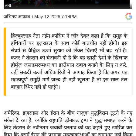
ANI
य
बि
अभिनय आकाश
। May 12 2026 7:19PM
ज़
ने
हिज़्बुल्लाह नेता नईम कासिम ने ज़ोर देकर कहा है कि समूह के
स
हथियारों पर इज़राइल के साथ कोई बातचीत नहीं होगी। इस
उ
संघर्ष से वैश्विक ऊर्जा सुरक्षा को लेकर चिंताएँ भी बढ़ रही हैं।
द्यो
कतर ने तेहरान को चेतावनी दी है कि वह खाड़ी देशों के खिलाफ
ग
होर्मुज़ जलडमरूमध्य का इस्तेमाल दबाव बनाने के लिए न करे,
वहीं सऊदी ऊर्जा अधिकारियों ने आगाह किया है कि अगर यह
ज
महत्वपूर्ण समुद्री मार्ग जल्द ही नहीं खुलता है तो इस साल तेल
ग
बाज़ार स्थिर नहीं हो पाएंगे।
त
वि
शे
अमेरिका, इज़राइल और ईरान के बीच नाजुक युद्धविराम टूटने के नए
ष
संकेत दे रहा है, क्योंकि राष्ट्रपति डोनाल्ड ट्रम्प ने युद्ध समाप्त करने के
ज्ञ
लिए तेहरान के नवीनतम जवाबी प्रस्ताव को यह कहते हुए खारिज कर
रा
दिया कि इसमें ईरान की परमाणु महत्वाकांक्षाओं का समाधान नहीं किया