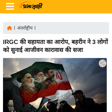
|
अंतर्राष्ट्रीय
|
ता
IRGC की सहायता का आरोप, बहरीन ने 3 लोगों
ज़ा
ख
को सुनाई आजीवन कारावास की सजा
ब
र
रा
ष्ट्री
य
अं
त
र्रा
ष्ट्री