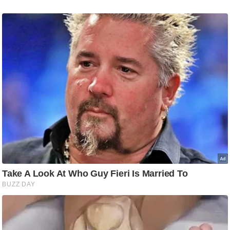
g
N
e
w
s
ला
इ
फ
स्टा
इ
ल
टे
क्नॉ
लॉ
जी
ब्यू
टी