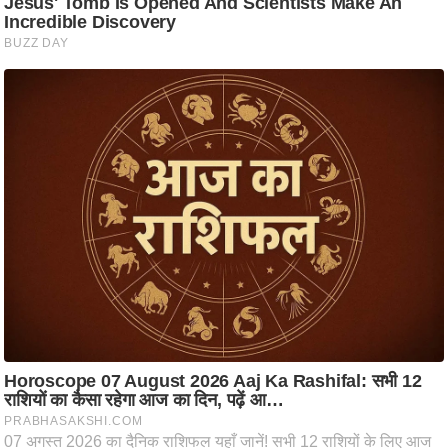
ति
ष
प्र
भु
म
हि
मा
/
ध
र्म
स्थ
ल
व्र
त
त्यो
हा
र