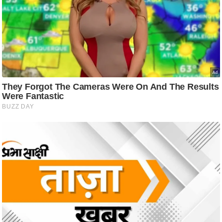
ट
ने
स
मं
त्रा
रि
ले
श
न
शि
प
रा
ज
नी
ति
वि
श्ले