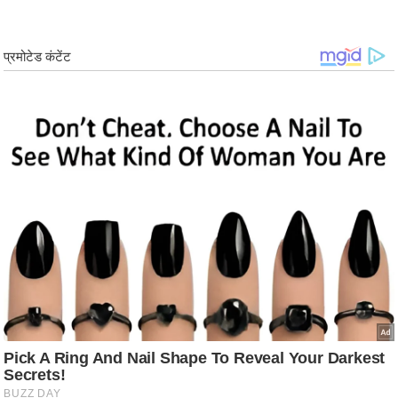
ड
हॉ
ली
वु
ड
फि
ल्म
स
मी
क्षा
B
r
e
a
k
i
n