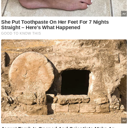
आ
र
.
आ
ई
.
चा
य
प
र
स
मी
क्षा
ध
र्म
ज्यो