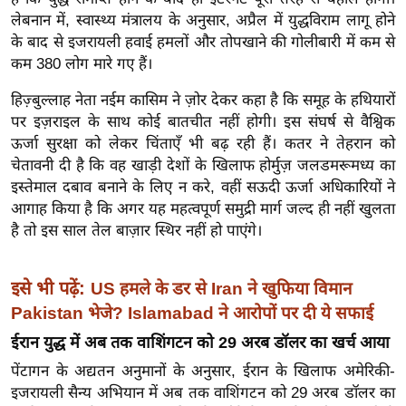
ख्सि
लेबनान में, स्वास्थ्य मंत्रालय के अनुसार, अप्रैल में युद्धविराम लागू होने
य
के बाद से इजरायली हवाई हमलों और तोपखाने की गोलीबारी में कम से
त
कम 380 लोग मारे गए हैं।
यं
हिज़्बुल्लाह नेता नईम कासिम ने ज़ोर देकर कहा है कि समूह के हथियारों
ग
पर इज़राइल के साथ कोई बातचीत नहीं होगी। इस संघर्ष से वैश्विक
इं
ऊर्जा सुरक्षा को लेकर चिंताएँ भी बढ़ रही हैं। कतर ने तेहरान को
डि
चेतावनी दी है कि वह खाड़ी देशों के खिलाफ होर्मुज़ जलडमरूमध्य का
या
इस्तेमाल दबाव बनाने के लिए न करे, वहीं सऊदी ऊर्जा अधिकारियों ने
सा
आगाह किया है कि अगर यह महत्वपूर्ण समुद्री मार्ग जल्द ही नहीं खुलता
हि
है तो इस साल तेल बाज़ार स्थिर नहीं हो पाएंगे।
त्य
ज
इसे भी पढ़ें:
US हमले के डर से Iran ने खुफिया विमान
ग
Pakistan भेजे? Islamabad ने आरोपों पर दी ये सफाई
त
ईरान युद्ध में अब तक वाशिंगटन को 29 अरब डॉलर का खर्च आया
ऑ
पेंटागन के अद्यतन अनुमानों के अनुसार, ईरान के खिलाफ अमेरिकी-
टो
इजरायली सैन्य अभियान में अब तक वाशिंगटन को 29 अरब डॉलर का
व