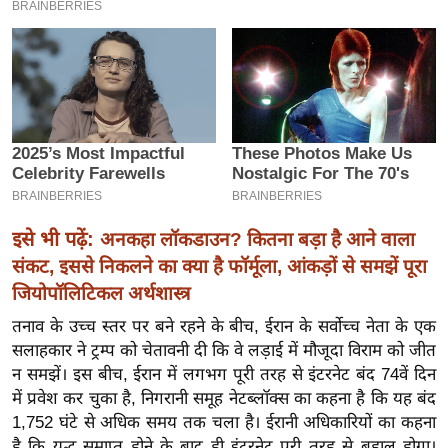
इ
म
ई
-
पे
प
र
मि
इसे भी पढ़ें:
अनकहा लॉकडाउन? कितना बड़ा है आने वाला
सा
संकट, इससे निकलने का क्या है फॉर्मूला, आंकड़ों से समझें पूरा
ल
जियोपॉलिटिकल अर्थशास्त्र
बे
तनाव के उच्च स्तर पर बने रहने के बीच, ईरान के सर्वोच्च नेता के एक
मि
सलाहकार ने ट्रम्प को चेतावनी दी कि वे लड़ाई में मौजूदा विराम को जीत
सा
न समझें। इस बीच, ईरान में लगभग पूरी तरह से इंटरनेट बंद 74वें दिन
ल
में प्रवेश कर चुका है, निगरानी समूह नेटब्लॉक्स का कहना है कि यह बंद
1,752 घंटे से अधिक समय तक चला है। ईरानी अधिकारियों का कहना
श
है कि युद्ध समाप्त होने के बाद ही इंटरनेट पूरी तरह से बहाल होगा।