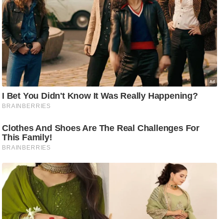
ट
ने
स
मं
त्रा
रि
ले
श
न
शि
प
रा
ज
नी
ति
वि
श्ले