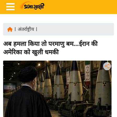
|
अंतर्राष्ट्रीय
|
ता
अब हमला किया तो परमाणु बम...ईरान की
ज़ा
ख
अमेरिका को खुली धमकी
ब
र
रा
ष्ट्री
य
अं
त
र्रा
ष्ट्री