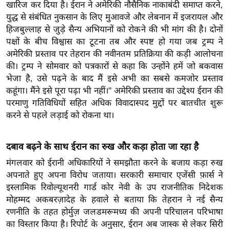
खारिज कर दिया है। ईरान ने अमेरिकी नौसैनिक नाकाबंदी समाप्त करने,
र्ल्ड
युद्ध से संबंधित नुकसान के लिए मुआवजे और लेबनान में इजरायल और
न्यू
हिजबुल्लाह से जुड़े सैन्य अभियानों को रोकने की भी मांग की है। दोनों
ज
पक्षों के बीच विश्वास का टूटना तब और स्पष्ट हो गया जब ट्रम्प ने
ब्री
अमेरिकी प्रस्ताव पर तेहरान की नवीनतम प्रतिक्रिया की कड़ी आलोचना
फ
की। ट्रम्प ने सोमवार को पत्रकारों से कहा कि उन्होंने हमें जो बकवास
भेजा है, उसे पढ़ने के बाद मैं इसे अभी का सबसे कमजोर प्रस्ताव
म
कहूंगा। मैंने इसे पूरा पढ़ा भी नहीं।" अमेरिकी प्रस्ताव का उद्देश्य ईरान की
नो
परमाणु गतिविधियों सहित अधिक विवादास्पद मुद्दों पर बातचीत शुरू
रं
करने से पहले लड़ाई को रोकना था।
ज
न
ज
दबाव बढ़ने के साथ ईरान का रुख और कड़ा होता जा रहा है
ग
मंगलवार को ईरानी अधिकारियों ने समझौता करने के बजाय कड़ा रुख
त
अपनाते हुए अपना विरोध जताया। सरकारी समाचार एजेंसी फ़ार्स ने
इस्लामिक रिवोल्यूशनरी गार्ड कोर नेवी के उप राजनीतिक निदेशक
बॉ
मोहम्मद अकबरज़ादेह के हवाले से बताया कि तेहरान ने नई सैन्य
ली
रणनीति के तहत होर्मुज़ जलडमरूमध्य की अपनी परिचालन परिभाषा
वु
का विस्तार किया है। रिपोर्ट के अनुसार, ईरान अब जास्क से लेकर सिरी