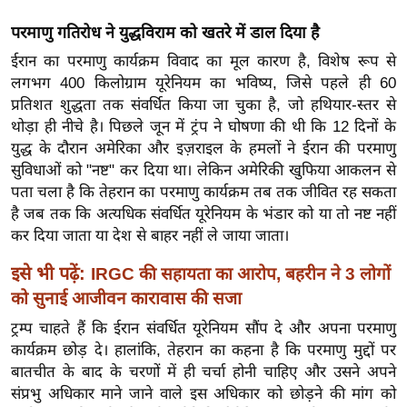
ख्सि
य
परमाणु गतिरोध ने युद्धविराम को खतरे में डाल दिया है
त
ईरान का परमाणु कार्यक्रम विवाद का मूल कारण है, विशेष रूप से
यं
लगभग 400 किलोग्राम यूरेनियम का भविष्य, जिसे पहले ही 60
प्रतिशत शुद्धता तक संवर्धित किया जा चुका है, जो हथियार-स्तर से
ग
थोड़ा ही नीचे है। पिछले जून में ट्रंप ने घोषणा की थी कि 12 दिनों के
इं
युद्ध के दौरान अमेरिका और इज़राइल के हमलों ने ईरान की परमाणु
डि
सुविधाओं को "नष्ट" कर दिया था। लेकिन अमेरिकी खुफिया आकलन से
या
पता चला है कि तेहरान का परमाणु कार्यक्रम तब तक जीवित रह सकता
सा
है जब तक कि अत्यधिक संवर्धित यूरेनियम के भंडार को या तो नष्ट नहीं
हि
कर दिया जाता या देश से बाहर नहीं ले जाया जाता।
त्य
इसे भी पढ़ें:
IRGC की सहायता का आरोप, बहरीन ने 3 लोगों
ज
को सुनाई आजीवन कारावास की सजा
ग
त
ट्रम्प चाहते हैं कि ईरान संवर्धित यूरेनियम सौंप दे और अपना परमाणु
कार्यक्रम छोड़ दे। हालांकि, तेहरान का कहना है कि परमाणु मुद्दों पर
ऑ
बातचीत के बाद के चरणों में ही चर्चा होनी चाहिए और उसने अपने
टो
संप्रभु अधिकार माने जाने वाले इस अधिकार को छोड़ने की मांग को
व