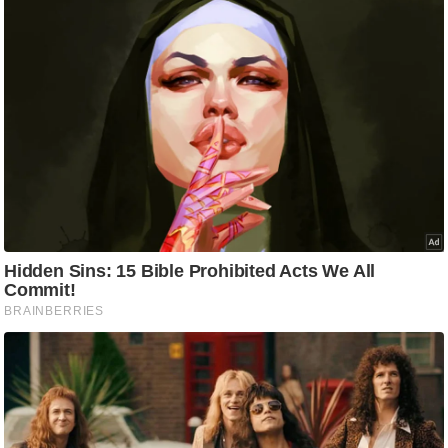
/
फै
श
न
घ
रे
लू
नु
स्खे
प
र्य
ट
न
स्थ
ल
फि