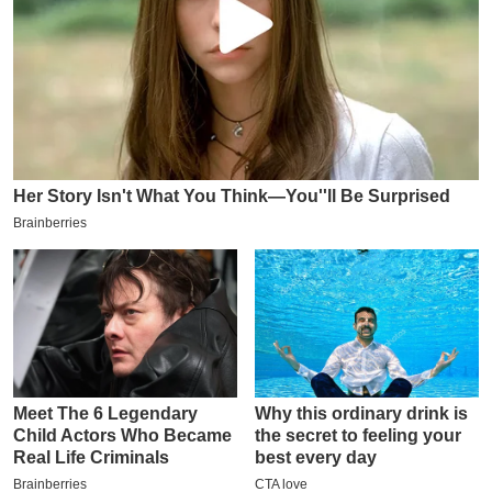
इ
म
ई
-
पे
प
र
मि
सा
ल
बे
मि
सा
ल
श