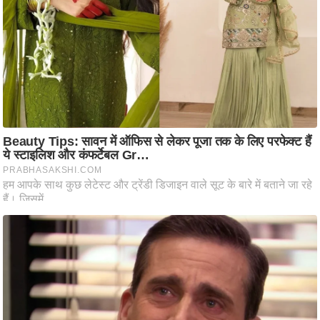
ष
ण
स
म
सा
म
यि
क
मा
तृ
भू
मि
स्तं
भ
ए
म
.