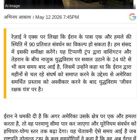
AI Image
य
बि
अभिनय आकाश
। May 12 2026 7:45PM
ज़
ने
रेज़ाई ने एक्स पर लिखा कि ईरान के पास एक और हमले की
स
स्थिति में 90 प्रतिशत संवर्धन का विकल्प हो सकता है। हम संसद
उ
में इसकी समीक्षा करेंगे। यह टिप्पणी ट्रंप द्वारा वाशिंगटन और
द्यो
तेहरान के बीच नाजुक युद्धविराम पर सवाल उठाने के 24 घंटे से
ग
भी कम समय बाद आई है, जिसमें उन्होंने कहा था कि ईरान द्वारा
महीनों से चल रहे संघर्ष को समाप्त करने के उद्देश्य से अमेरिका
ज
समर्थित प्रस्ताव को अस्वीकार करने के बाद युद्धविराम 'जीवन
ग
रक्षक यंत्र' पर है।
त
वि
शे
ईरान ने धमकी दी है कि अगर अमेरिका उसके क्षेत्र पर एक और हमला
ष
करता है, तो वह परमाणु सीमा पार कर जाएगा और यूरेनियम संवर्धन को
ज्ञ
हथियार-योग्य स्तर तक बढ़ा देगा। यह चेतावनी ऐसे समय आई है जब
रा
राष्ट्रपति डोनाल्ड ट्रम्प के कुछ सहयोगियों ने कहा है कि वह अब ईरान में