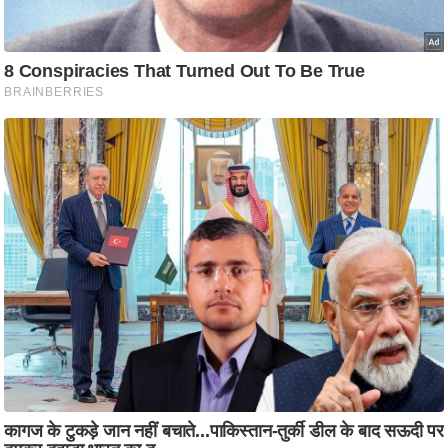
ति
ष
प्र
भु
म
हि
मा
/
ध
र्म
स्थ
ल
व्र
त
त्यो
हा
र