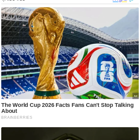
g
N
e
w
s
ला
इ
फ
स्टा
इ
ल
टे
क्नॉ
लॉ
जी
ब्यू
टी