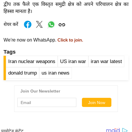
ड
द्वीप तक फैले एक विस्तृत समुद्री क्षेत्र को अपने परिचालन क्षेत्र का
हॉ
हिस्सा मानता है।
ली
वु
शेयर करें
ड
We're now on WhatsApp.
Click to join.
फि
ल्म
Tags
स
Iran nuclear weapons
US iran war
iran war latest
मी
क्षा
donald trump
us iran news
B
r
e
a
k
i
n