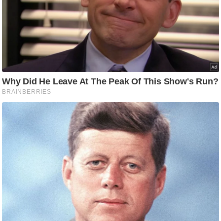
आ
र
.
आ
ई
.
चा
य
प
र
स
मी
क्षा
ध
र्म
ज्यो